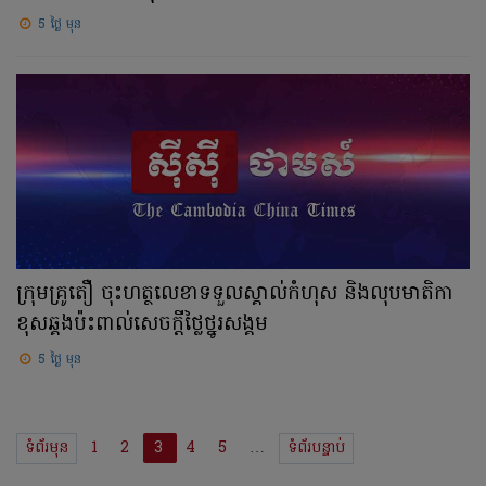
5 ថ្ងៃ មុន
ក្រុមគ្រូតឿ ចុះហត្ថលេខាទទួលស្គាល់កំហុស និងលុបមាតិកា
ខុសឆ្គងប៉ះពាល់សេចក្តីថ្លៃថ្នូរសង្គម
5 ថ្ងៃ មុន
ទំព័រមុន
1
2
3
4
5
…
ទំព័របន្ទាប់