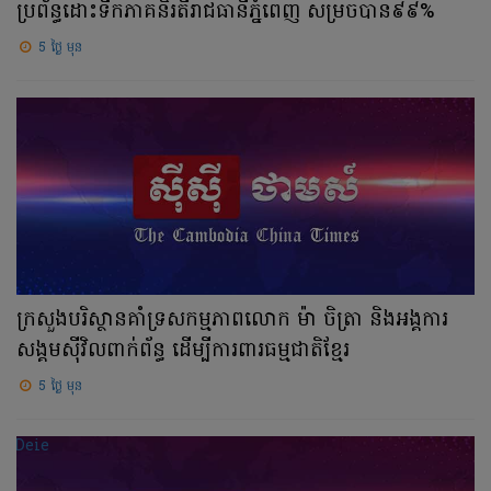
ប្រព័ន្ធដោះទឹកភាគនិរតីរាជធានីភ្នំពេញ សម្រចបាន៩៩%
5 ថ្ងៃ មុន
ក្រសួងបរិស្ថានគាំទ្រសកម្មភាពលោក ម៉ា ចិត្រា និងអង្គការ
សង្គមស៊ីវិលពាក់ព័ន្ធ ដើម្បីការពារធម្មជាតិខ្មែរ
5 ថ្ងៃ មុន