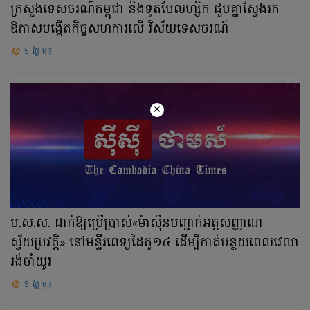
ក្រសួងទេសចរណ៍កម្ពុជា និងទូតបែលហ្សិក ជួបគ្នាស្វែងរក
ឱកាសបង្កើតកិច្ចសហការលើ វិស័យទេសចរណ៍
5 ថ្ងៃ មុន
×
ប.ស.ស. ដាក់ឱ្យប្រើប្រាស់«ម៉ាស៊ីនបញ្ជាក់អត្តសញ្ញាណ
ស្វ័យប្រវត្តិ» នៅមន្ទីរពេទ្យដៃគូ១៤ ដើម្បីកាត់បន្ថយពេលវេលា
រង់ចាំយូរ
5 ថ្ងៃ មុន