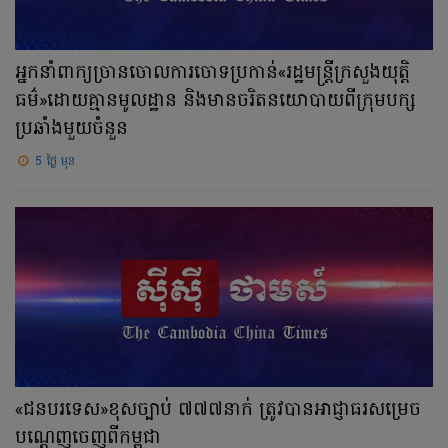
អ្នកនាំពាក្យច្រានចោលការចោទប្រកាន់«រដ្ឋមន្ត្រីក្រសួងយុត្តិ
ធម៌»ដោយគ្មានមូលដ្ឋាន និងមានចរិតនយោបាយពីក្រុមបក្ស
ប្រឆាំងមួយចំនួន
5 ថ្ងៃ មុន
«ជនបរទេស»ខុសច្បាប់ ៧៧៧នាក់ ត្រូវបានអាជ្ញាធរសម្រេច
បណ្ដេញចេញពីកម្ពុជា