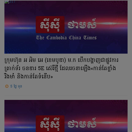
ក្រុមហ៊ុន អ អិម អេ (ខេមបូឌា) ម.ក បើកបង្ហាញជាផ្លូវការ
ត្រាក់ទ័រ ចនឌារ 5E ស៊េរីថ្មី ដែលរចនាឡើង«កាន់តែខ្លាំង
រឹងមាំ និងកាន់តែទំនើប»
5 ថ្ងៃ មុន