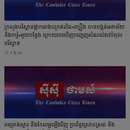
ក្រសួងបរិស្ថានផ្អាករោងចក្រផលិត«ក្បឿង ចានបង្គន់អនាម័យ
និងការ៉ូ»មួយកន្លែង ក្រោយរកឃើញបញ្ចេញសំណល់រាវបំពុល
បរិស្ថាន
5 ថ្ងៃ មុន
គម្រោងស្ដារ និងកែលម្អឡើងវិញ ប្រព័ន្ធស្រោចស្រព និង