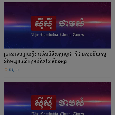
ប្រាសាទបន្ទាយក្ដី៖ លើសពីទីសក្ការបូជា គឺជានគរូបនីយកម្ម
និងមណ្ឌលសិក្សាអប់រំនៅសម័យអង្គរ
5 ថ្ងៃ មុន