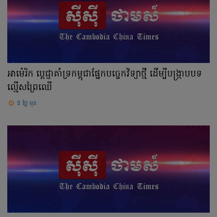
អាម៉េរិក ប្តេជ្ញាគាំទ្រកម្ពុជាផ្នែកបច្ចេកវិទ្យាថ្មី ដើម្បីបង្រ្កាបបទ
ល្មើសព្រៃឈើ
5 ថ្ងៃ មុន