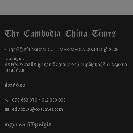
​© រក្សា​សិទ្ធិ​គ្រប់​យ៉ាង​ដោយ​ CC-TIMES MEDIA CO,.LTD ឆ្នាំ​ 2026
អាសយដ្ឋាន៖
#១២៦E១ ជាន់ទី១ ផ្លូវហ្សាលដឺហ្គោល(២១៧) សង្កាត់អូរឫស្សីទី ៤ ខណ្ឌមករា
រាជធានីភ្នំពេញ
ទំនាក់ទំនង
070 663 370 / 012 330 098
editorial@cc-times.com
ទាញយកកម្មវិធីទូរស័ព្ទដៃ