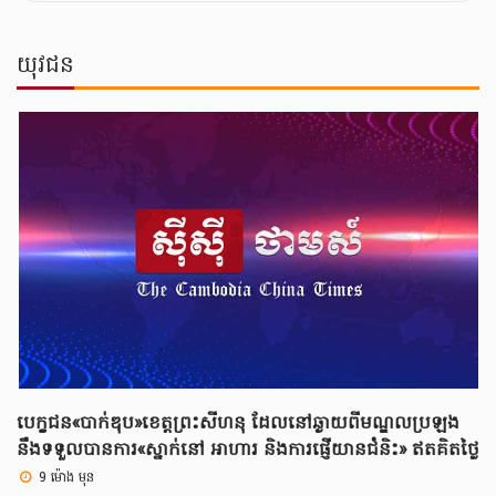
យុវជន
បេក្ខជន«បាក់ឌុប»ខេត្តព្រះសីហនុ ដែលនៅឆ្ងាយពីមណ្ឌលប្រឡង
នឹងទទួលបានការ«ស្នាក់នៅ អាហារ និងការផ្ញើយានជំនិះ» ឥតគិតថ្លៃ
9 ម៉ោង មុន