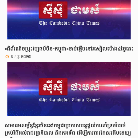
«ពិព័រណ៍ចម្រុះវប្បធម៍ចិន-កម្ពុជា»ចាប់ផ្តើមនៅរសៀលម៉ោង៤ថ្ងៃនេះ
៦ កុម្ភៈ ២០២៦
សមាគមសម្ព័ន្ធខ្មែរចិននៅកម្ពុជាប្រកាសបន្តផ្តល់ការគាំទ្រចាំបាច់
គ្រប់វិធីដល់រាជរដ្ឋាភិបាល និងកងទ័ព ដើម្បីការពារដែនអធិបតេយ្យ