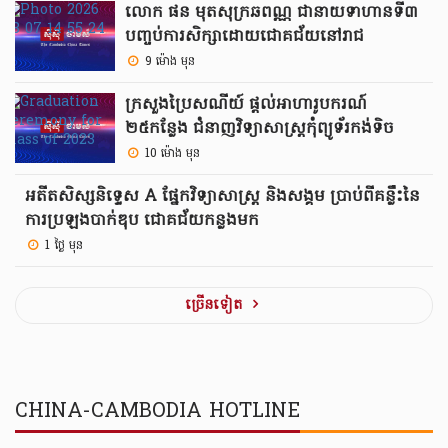
លោក ផន មុតសុក្រឆពណ្ណ ជានាយទាហានទី៣
បញ្ចប់ការសិក្សាដោយជោគជ័យនៅរាជ
បណ្ឌិតសភាយោធា Sandhurst ពីអង់គ្លេស
9 ម៉ោង មុន
ក្រសួងប្រៃសណីយ៍ ផ្តល់អាហារូបករណ៍
២៥កន្លែង ជំនាញវិទ្យាសាស្ត្រកុំព្យូទ័រកង់ទិច
(Quantum Computing) នៅ AUPP
10 ម៉ោង មុន
អតីតសិស្សនិទ្ទេស A ផ្នែកវិទ្យាសាស្ត្រ និងសង្គម ប្រាប់ពីគន្លឹះនៃ
ការប្រឡងបាក់ឌុប ជោគជ័យកន្លងមក
1 ថ្ងៃ មុន
ច្រេីនទៀត
CHINA-CAMBODIA HOTLINE