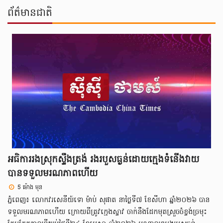
ព័ត៌មាន​ជាតិ
អធិការរងស្រុកស្ទឹងត្រង់ រងរបួសធ្ងន់ដោយក្មេងទំនើងវាយ
បានទទួលមរណភាពហើយ
5 ម៉ោង មុន
ភ្នំពេញ៖ លោកវរសេនីយ៍ទោ ម៉ាប់ សុផាត នាថ្ងៃទី៧ ខែសីហា ឆ្នាំ២០២៦ បាន
ទទួលមរណភាពហើយ ក្រោយពីត្រូវក្មេងស្ទាវ ចាក់នឹងដែកមុតស្រួចចំខ្ទង់ច្រមុះ