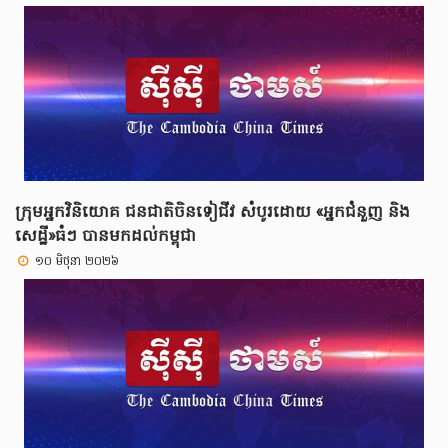
ក្រុមអ្នកវិនិយោគ ជនជាតិចិនទៀជីវ សំបូរដោយ «អ្នកជំនួញ និង
សេដ្ឋី»ធំៗ បានមកដល់កម្ពុជា
១០ មិថុនា ២០២៦