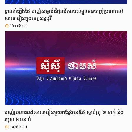
ខ្មាន់កាំភ្លើងថៃ បាញ់សម្លាប់ជីដូនជីតារបស់ខ្លួនមុនបាញ់ប្រហារនៅ
សាលារៀនក្នុងខេត្តនន្ទបុរី
10 ម៉ោង មុន
បាញ់ប្រហារនៅសាលារៀនមួយកន្លែងនៅថៃ ស្លាប់គ្រូ ២ នាក់ និង
របួស ២០នាក់
14 ម៉ោង មុន