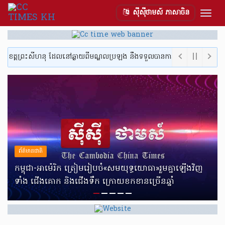
ស៊ីស៊ីថាមស៍ ភាសាចិន
Togg
navig
្រះសីហនុ ដែលនៅឆ្ងាយពីមណ្ឌលប្រឡង នឹងទទួលបានការ«ស្នាក់នៅ អាហារ និងការផ្ញើយា
ព័ត៌មានជាតិ
កម្ពុជា-អាម៉េរិក ត្រៀមរៀបចំ«សមយុទ្ធយោធា»រួមគ្នាឡើងវិញ
ទាំង ជើងគោក និងជើងទឹក ក្រោយខកខានច្រើនឆ្នាំ