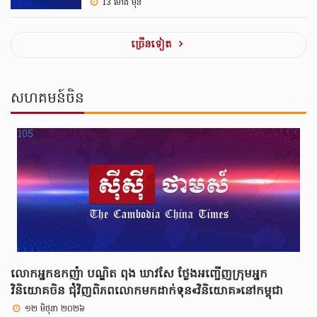
13 ម៉ោង មុន
ច្រេីនទៀត
សហគមន៍ចិន
លោកអ្នកឧកញ៉ា បណ្ឌិត ពុង ឃាវសែ ថ្លែងអញ្ជើញក្រុមអ្នក
វិនិយោគចិន ជុំវិញពិភពលោកមកដាក់ទុន«វិនិយោគ»នៅកម្ពុជា
១២ មិថុនា ២០២៦