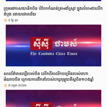
ក្រុមអវកាសយានិកចិន បំបែកកំណត់ត្រា«ដាំស្រូវ ក្នុងលំហ»ជាលើក
ដំបូង ដោយជោគជ័យ
5 ថ្ងៃ មុន
សារព័ត៌មានល្បីរបស់ចិន លើកពីភាពរីកចម្រើនរបស់មហា
អំណាចចិន ក្រោយការដឹកនាំរបស់បក្សកុម្មុយនីស្តចិន១០៥ឆ្នាំ
២ កក្កដា ២០២៦