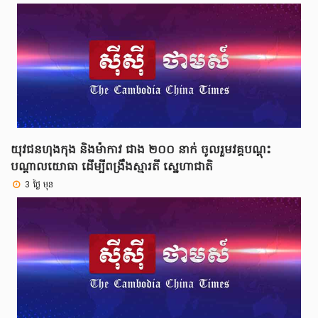
យុវជនហុងកុង និងម៉ាកាវ ជាង ២០០ នាក់ ចូលរួមវគ្គបណ្ដុះ
បណ្ដាលយោធា ដើម្បីពង្រឹងស្មារតី ស្នេហាជាតិ
3 ថ្ងៃ មុន