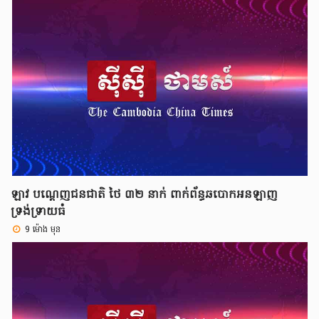
ឡាវ បណ្តេញជនជាតិ ថៃ ៣២ នាក់ ពាក់ព័ន្ធឆបោកអនឡាញ
ទ្រង់ទ្រាយធំ
9 ម៉ោង មុន