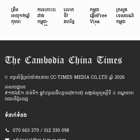
ត្រឹម
ការហោះហើរ
លោក
កម្ពុជា
ក្រសួង
អាយុ១២ឆ្នាំ
រវាង
ទីវ
ផ្តើមFree
ទេសចរណ៍
កុមារា
កម្ពុជា-
តារារិទ្ធ
Visa
កម្ពុជា
កម្ពុជា
អាម៉េរិក
ជម្នះ
ដល់
ធានា
ស្រ៊ុន
នឹង
រាល់ឧប
ភ្ញៀវចិន
នឹង
វីរៈបុត្រ
កាន់តែ
សគ្គក្នុង
តែក៏
ទទួល«ទេសចរ
អាច
ងាយ
ការជិះកង់
មិន
មកដល់
ដណ្ដើម
ស្រួល
ឆ្លងទ្វីប
បន្ថយដៃ
កម្ពុជា
បាន«ពាន
ក្រោយ
សរុប៤០ប្រទេស
សម្រាប់រឹត
មាន
និង
មានកិច្ច
រៃ
បន្តឹង
អារម្មណ៍
មេដាយ»ក្នុ...
ព្រម
អង្គាស...
ក្រុម
ដូច
ព្រៀង«បើកចំហរជ...
ពាក់ព័ន្...
នៅ«ផ្ទះ...
​© រក្សា​សិទ្ធិ​គ្រប់​យ៉ាង​ដោយ​ CC-TIMES MEDIA CO,.LTD ឆ្នាំ​ 2026
អាសយដ្ឋាន៖
#១២៦E១ ជាន់ទី១ ផ្លូវហ្សាលដឺហ្គោល(២១៧) សង្កាត់អូរឫស្សីទី ៤ ខណ្ឌមករា
រាជធានីភ្នំពេញ
ទំនាក់ទំនង
070 663 370 / 012 330 098