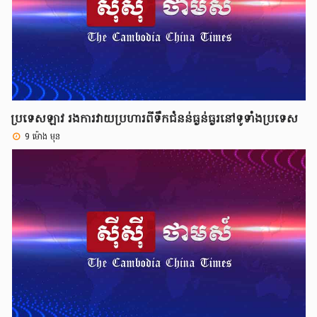
ប្រទេសឡាវ រងការវាយប្រហារពីទឹកជំនន់ធ្ងន់ធ្ងរនៅទូទាំងប្រទេស
9 ម៉ោង មុន