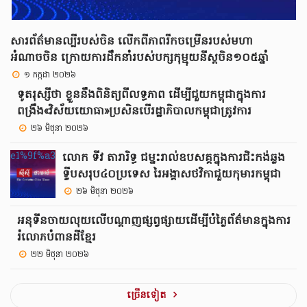
សារព័ត៌មានល្បីរបស់ចិន លើកពីភាពរីកចម្រើនរបស់មហា
អំណាចចិន ក្រោយការដឹកនាំរបស់បក្សកុម្មុយនីស្តចិន១០៥ឆ្នាំ
១ កក្កដា ២០២៦
ទូតរុស្សីថា ខ្លួននឹងពិនិត្យពីលទ្ធភាព ដើម្បីជួយកម្ពុជាក្នុងការ
ពង្រឹង«វិស័យយោធា»ប្រសិនបើរដ្ឋាភិបាលកម្ពុជាត្រូវការ
២៦ មិថុនា ២០២៦
លោក ទីវ តារារិទ្ធ ជម្នះរាល់ឧបសគ្គក្នុងការជិះកង់ឆ្លង
ទ្វីបសរុប៤០ប្រទេស រៃអង្គាសថវិកាជួយកុមារកម្ពុជា
២៦ មិថុនា ២០២៦
អនុទីនចាយលុយលើបណ្ដាញផ្សព្វផ្សាយដើម្បីបំភ្លៃព័ត៌មានក្នុងការ
រំលោភបំពានដីខ្មែរ
២២ មិថុនា ២០២៦
ច្រេីនទៀត