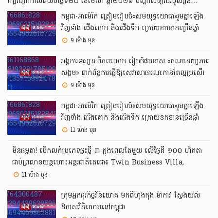
ក្បែរភ្នែកកាលពីយប់ថ្ងៃទី២៤ ខែមេសា ឆ្នាំ២០២៦ បណ្តាលឲ្យរងរបួសធ្ងន់…
កម្ពុជា-អាម៉េរិក ត្រៀមរៀបចំ«សមយុទ្ធយោធា»រួមគ្នាឡើង
វិញទាំង ជើងគោក និងជើងទឹក ក្រោយខកខានច្រើនឆ្នាំ
9 ម៉ោង មុន
អង្គការទស្សនៈពិភពលោក រៀបចំផតខាស «គណនេយ្យភាព
សង្គម» ពាក់ព័ន្ធការធ្វើឱ្យសេវាសាធារណៈកាន់តែល្អប្រសើរ
ឡើង
9 ម៉ោង មុន
កម្ពុជា-អាម៉េរិក ត្រៀមរៀបចំ«សមយុទ្ធ​យោធា»រួមគ្នាឡើង
វិញទាំង ជើងគោក និងជើងទឹក ក្រោយខកខានច្រើនឆ្នាំ
11 ម៉ោង មុន
មិនធម្មតា! បើកលក់ប្រភេទផ្ទះថ្មី ៣ ក្នុងពេលតែមួយ លើផ្ទៃដី ១០០ ហិកតា
ជាប់ព្រលានយន្តហោះអន្តរជាតិតេជោ៖ Twin Business Villa,
Shophouse, Commercial Building
11 ម៉ោង មុន
ក្រុមអ្នកធុរកិច្ចវិនិយោគ មកពីហុងកុង ម៉ាកាវ ស្វែងយល់
ឱកាសវិនិយោគនៅកម្ពុជា