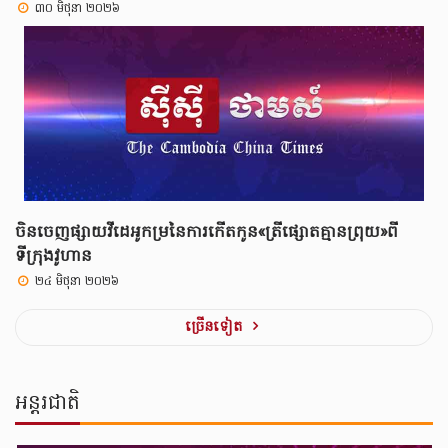
៣០ មិថុនា ២០២៦
ចិនចេញផ្សាយវីដេអូកម្រនៃការកើតកូន«ត្រីផ្សោតគ្មានព្រុយ»ពី
ទីក្រុងវូហាន
២៤ មិថុនា ២០២៦
ច្រេីនទៀត
អន្តរជាតិ