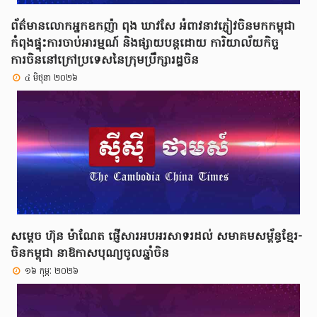
ព័ត៌មានលោកអ្នកឧកញ៉ា ពុង ឃាវសែ អំពាវនាវភ្ញៀវចិនមកកម្ពុជា
កំពុងផ្ទុះការចាប់អារម្មណ៍ និងផ្សាយបន្តដោយ ការិយាល័យកិច្ច
ការចិននៅក្រៅប្រទេសនៃក្រុមប្រឹក្សារដ្ឋចិន
៤ មិថុនា ២០២៦
សម្តេច ហ៊ុន ម៉ាណែត ផ្ញើសារអបអរសាទរដល់ សមាគមសម្ព័ន្ធខ្មែរ-
ចិនកម្ពុជា នាឱកាសបុណ្យចូលឆ្នាំចិន
១៦ កុម្ភៈ ២០២៦