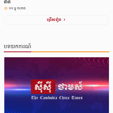
ជាតិ
១១ ធ្នូ ២០២៥
ច្រេីនទៀត
បទយកការណ៍