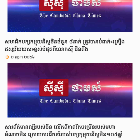
សមាជិកបក្សកម្មុយនីស្តចិនចំនួន ៨នាក់ ត្រូវបានបំពាក់«គ្រឿង
ឥស្សរិយយស»ខ្ពស់បំផុតពីលោកស៊ី ជិនពីង
២ កក្កដា ២០២៦
សារព័ត៌មានល្បីរបស់ចិន លើកពីភាពរីកចម្រើនរបស់មហា
អំណាចចិន ក្រោយការដឹកនាំរបស់បក្សកុម្មុយនីស្តចិន១០៥ឆ្នាំ