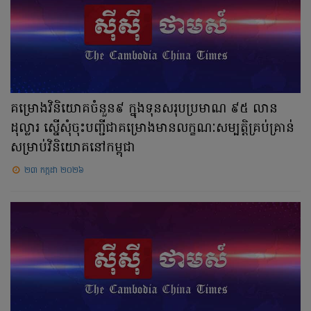
គម្រោងវិនិយោគចំនួន៩ ក្នុងទុនសរុបប្រមាណ ៩៥ លាន
ដុល្លារ ស្នើសុំចុះបញ្ជីជាគម្រោងមានលក្ខណៈសម្បត្តិគ្រប់គ្រាន់
សម្រាប់វិនិយោគនៅកម្ពុជា
២៣ កក្កដា ២០២៦