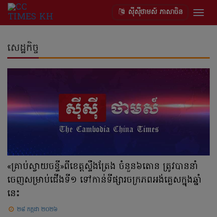
ស៊ីស៊ីថាមស៍ ភាសាចិន
Togg
navig
សេដ្ឋកិច្ច
«គ្រាប់ស្វាយចន្ទី»ពីខេត្តស្ទឹងត្រែង ចំនួន៦តោន ត្រូវបាននាំ
ចេញសម្រាប់ជើងទី១ ទៅកាន់ទីផ្សារចក្រភពអង់គ្លេសក្នុងឆ្នាំ
នេះ
២៨ កក្កដា ២០២៦