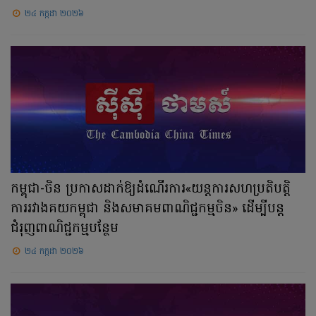
២៤ កក្កដា ២០២៦
កម្ពុជា-ចិន ប្រកាសដាក់ឱ្យដំណើរការ«យន្តការសហប្រតិបត្តិ
ការរវាងគយកម្ពុជា និងសមាគមពាណិជ្ជកម្មចិន» ដើម្បីបន្ត
ជំរុញពាណិជ្ជកម្មបន្ថែម
២៤ កក្កដា ២០២៦