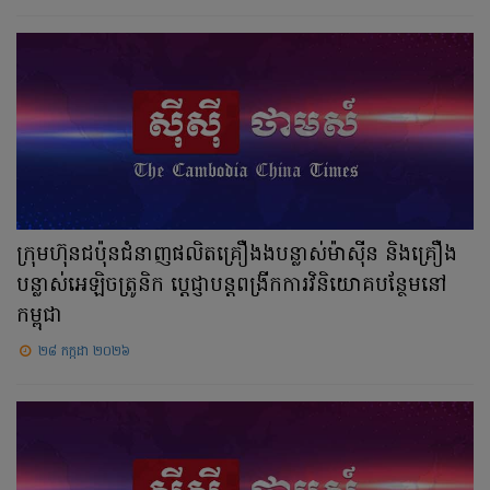
ក្រុមហ៊ុនជប៉ុនជំនាញផលិតគ្រឿងងបន្លាស់ម៉ាស៊ីន និងគ្រឿង
បន្លាស់អេឡិចត្រូនិក ប្ដេជ្ញាបន្តពង្រីកការវិនិយោគបន្ថែមនៅ
កម្ពុជា
២៨ កក្កដា ២០២៦