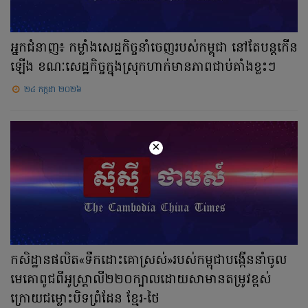
អ្នកជំនាញ៖ កម្លាំងសេដ្ឋកិច្ចនាំចេញរបស់កម្ពុជា នៅតែបន្តកើន
ឡើង ខណៈសេដ្ឋកិច្ចក្នុងស្រុកហាក់មានភាពជាប់គាំងខ្លះៗ
២៤ កក្កដា ២០២៦
×
កសិដ្ឋានផលិត«ទឹកដោះគោស្រស់»របស់កម្ពុជាបង្កើននាំចូល
មេគោពូជពីអូស្ត្រាលី២២០ក្បាលដោយសាមានតម្រូវខ្ពស់
ក្រោយជម្លោះបិទព្រំដែន ខ្មែរ-ថៃ