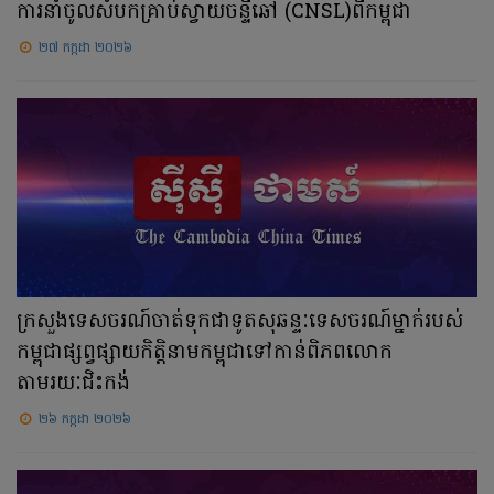
ការនាំចូលសំបកគ្រាប់ស្វាយចន្ទីឆៅ (CNSL)ពីកម្ពុជា
២៧ កក្កដា ២០២៦
ក្រសួងទេសចរណ៍ចាត់ទុកជាទូតសុឆន្ទៈទេសចរណ៍ម្នាក់របស់
កម្ពុជាផ្សព្វផ្សាយកិត្តិនាមកម្ពុជាទៅកាន់ពិភពលោក
តាមរយៈជិះកង់
២៦ កក្កដា ២០២៦