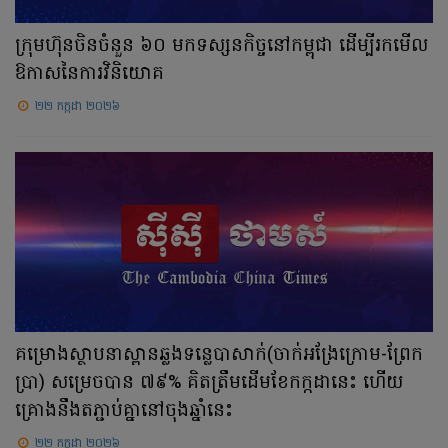
ក្រុមហ៊ុនចិនចំនួន ៦០ មកទស្សនកិច្ចនៅកម្ពុជា ដើម្បីរកមើល
ឱកាសនៃការវិនិយោគ
២២ កក្កដា ២០២៦
គម្រោងស្ថាបនាស្ពានឆ្លងទន្លេបាសាក់(ចាក់អង្រែក្រោម-ព្រែក
ប្រា) សម្រេចបាន ៧៩% គិតត្រឹមដើមខែកក្កដានេះ ហើយ
គ្រោងនឹងតភ្ជាប់គ្នានៅចុងឆ្នាំនេះ
២២ កក្កដា ២០២៦