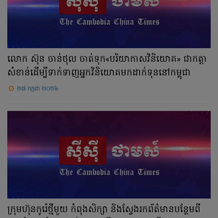
លោក ស៊ុន ចាន់ថុល ចាត់ទុក«បរិយាកាសវិនិយោគ» ជាកត្តា
សំខាន់ដើម្បីទាក់ទាញអ្នកវិនិយោគមកដាក់ទុននៅកម្ពុជា
២៧ កក្កដា ២០២៦
ក្រុមហ៊ុនកូរ៉េថ្មីមួយ កំពុងសិក្សា និងស្វែងរកព័ត៌មានបន្ថែមពី