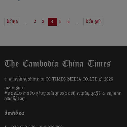
ទំព័រមុន
…
2
3
4
5
6
…
ទំព័របន្ទាប់
​© រក្សា​សិទ្ធិ​គ្រប់​យ៉ាង​ដោយ​ CC-TIMES MEDIA CO,.LTD ឆ្នាំ​ 2026
អាសយដ្ឋាន៖
#១២៦E១ ជាន់ទី១ ផ្លូវហ្សាលដឺហ្គោល(២១៧) សង្កាត់អូរឫស្សីទី ៤ ខណ្ឌមករា
រាជធានីភ្នំពេញ
ទំនាក់ទំនង