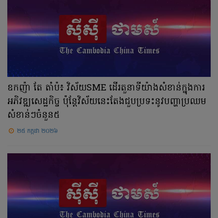
ឧកញ៉ា តែ តាំប៉៖ វិស័យSME ដើរតួនាទីយ៉ាងសំខាន់ក្នុងការ
អភិវឌ្ឍសេដ្ឋកិច្ច ប៉ុន្តែវិស័យនេះតែងជួបប្រទះនូវបញ្ហាប្រឈម
សំខាន់ៗចំនួន៥
២៥ កក្កដា ២០២៦