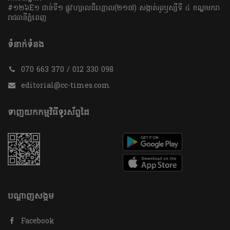
#១២៦E១ ជាន់ទី១ ផ្លូវហ្សាលដឺហ្គោល(២១៧) សង្កាត់អូរឫស្សីទី ៤ ខណ្ឌមករា
រាជធានីភ្នំពេញ
ទំនាក់ទំនង
070 663 370 / 012 330 098
editorial@cc-times.com
ទាញយកកម្មវិធីទូរស័ព្ទដៃ
បណ្តាញសង្គម
Facebook