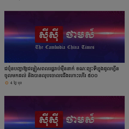
ជប៉ុនបញ្ជាឱ្យជម្លៀសពលរដ្ឋរាប់ម៉ឺននាក់ ខណៈព្យុះទីហ្វុងដូលហ្វីន
ចូលមកដល់ និងបានលុបចោលជើងហោះហើរ ៥០០
4 ថ្ងៃ មុន