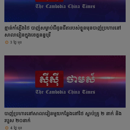
ខ្មាន់កាំភ្លើងថៃ បាញ់សម្លាប់ជីដូនជីតារបស់ខ្លួនមុនបាញ់ប្រហារនៅ
សាលារៀនក្នុងខេត្តនន្ទបុរី
3 ថ្ងៃ មុន
បាញ់ប្រហារនៅសាលារៀនមួយកន្លែងនៅថៃ ស្លាប់គ្រូ ២ នាក់ និង
របួស ២០នាក់
4 ថ្ងៃ មុន