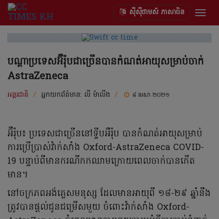
ស៊ីស៊ីថាមស៍ ភាសាចិន
Togg
navig
បណ្តាប្រទេសអ៊ឺរ៉ុបជាច្រើនបានកំណត់អាយុសម្រាប់ចាក់
AstraZeneca
អន្តរជាតិ
/
អ្នកយកព័ត៌មាន:
លី ម៉ាលីង
/
៨ មេសា ២០២១
អ៊ឺរ៉ុប៖ ប្រទេសជាច្រើននៅទ្វីបអឺរ៉ុប បានកំណត់អាយុសម្រាប់
ការប្រើប្រាស់វ៉ាក់សាំង Oxford-AstraZeneca COVID-
19 បន្ទាប់ពីមានករណីកកឈាមក្រោយពេលចាក់បានកើត
មាន។
នៅចក្រភពអង់គ្លេសមនុស្ស ដែលមានអាយុពី ១៨-២៩ ឆ្នាំនឹង
ត្រូវបានផ្តល់ជូនជម្រើសមួយ ចំពោះវ៉ាក់សាំង Oxford-