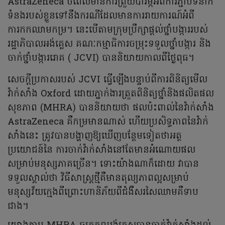
AstraZeneca ចំពេលមានការព្រួយបារម្ភអំពីការភ្ជាប់ទំនាក់
ទំនងរបស់ខ្លួនទៅនឹងករណីដែលមានការរាយការណ៍អំពី
ការកកឈាមកម្រ។ នេះបើតាមក្រុមប្រឹក្សាផ្តល់ថ្នាំបង្ការរបស់
រដ្ឋាភិបាលអង់គ្លេស គណៈកម្មាធិការចម្រុះទទួលថ្នាំបង្ការ និង
ចាក់ថ្នាំបង្ការរោគ ( JCVI) បាននិយាយកាលពីថ្ងៃពុធ។
សេចក្តីប្រកាសរបស់ JCVI ធ្វើឡើងបន្ទាប់ពីការពិនិត្យមើល
វ៉ាក់សាំង Oxford ដោយភ្នាក់ងារត្រួតពិនិត្យថ្នាំនិងផលិតផល
សុខភាព (MHRA) បាននិយាយថា ផលប៉ះពាល់នៃវ៉ាក់សាំង
AstraZeneca គឺកម្រមានណាស់ ហើយប្រសិទ្ធភាពនៃវ៉ាក់
សាំងនេះ ត្រូវបានបង្ហាញឱ្យឃើញបន្ថែមទៀតថាអត្ថ
ប្រយោជន៍នៃ ការចាក់វ៉ាក់សាំងនៅតែមានអំណោយផល
សម្រាប់មនុស្សភាគច្រើន។ ទោះយ៉ាងណាក៏ដោយ វាបាន
ទទួលស្គាល់ថា វិធីសាស្រ្តថ្មីគឺមានតុល្យភាពល្អសម្រាប់
មនុស្សវ័យក្មេងពីព្រោះហានិភ័យពីជំងឺសរសៃឈាមគឺទាប
ជាង។