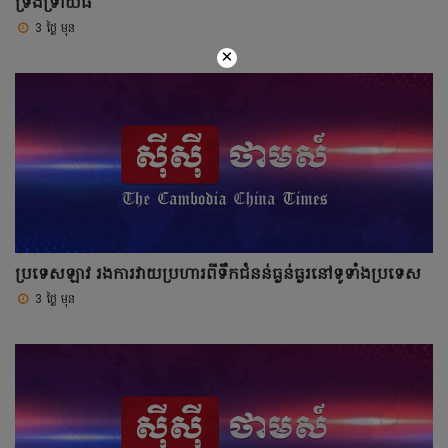
ទ្រង់ទ្រាយធំ
3 ថ្ងៃ មុន
×
ប្រទេសឡាវ រងការវាយប្រហារពីទឹកជំនន់ធ្ងន់ធ្ងរនៅទូទាំងប្រទេស
3 ថ្ងៃ មុន