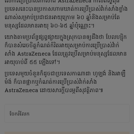
លើការប្រើប្រាស់វ៉ាក់សាំង AstraZeneca កាលពីថ្ងៃពុធ
ប្រទេសនេះបានប្រកាសហាមឃាត់ការប្រើប្រាស់វ៉ាក់សាំងខ្លាំង
ណាស់សម្រាប់ប្រជាជនអាយុក្រោម ៦០ ឆ្នាំនិងសម្រាប់តែ
មនុស្សដែលមានអាយុ ៦០-៦៥ ឆ្នាំប៉ុណ្ណោះ។
យោងតាមប្រព័ន្ធផ្សព្វផ្សាយក្នុងស្រុកបានឲ្យដឹងថា បែលហ្ស៊ិក
ក៏បានសំរេចចិត្តកំណត់កំរិតអាយុសម្រាប់ការប្រើប្រាស់វ៉ាក់
សាំង AstraZeneca ដែលត្រូវប្រើសម្រាប់មនុស្សដែលមាន
អាយុចាប់ពី ៥៥ ឡើងទៅ។
ប្រទេសមួយចំនួនក៏ដូចជាប្រទេសកាណាដា ហូឡង់ និងអាឡឺ
ម៉ង់ ក៏បានផ្អាកឬកំណត់ការប្រើប្រាស់វ៉ាក់សាំង
AstraZeneca ដោយសារក្តីបារម្ភពីសុវត្ថិភាព៕
ចែករំលែក