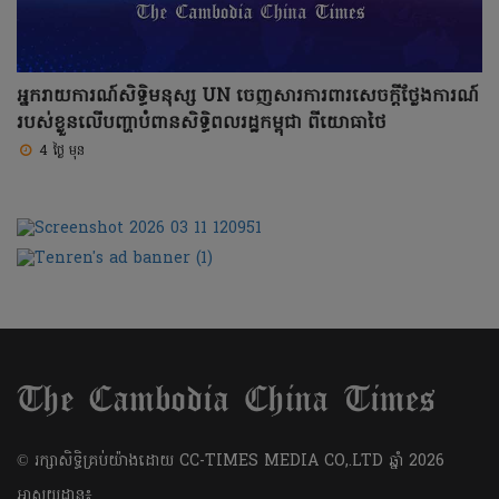
អ្នករាយការណ៍សិទ្ធិមនុស្ស UN ចេញសារការពារសេចក្តីថ្លែងការណ៍
របស់ខ្លួនលើបញ្ហាបំពានសិទ្ធិពលរដ្ឋកម្ពុជា ពីយោធាថៃ
4 ថ្ងៃ មុន
​© រក្សា​សិទ្ធិ​គ្រប់​យ៉ាង​ដោយ​ CC-TIMES MEDIA CO,.LTD ឆ្នាំ​ 2026
អាសយដ្ឋាន៖