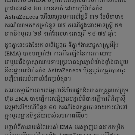
យោងតាម MHRA ចក្រភពអង់គ្លេសបានចាក់វ៉ាក់សាំងដល់
ប្រជាជនជាង ២០ លាននាក់ ដោយប្រើវ៉ាក់សាំង
AstraZeneca ហើយរហូតមកដល់ថ្ងៃទី ៣១ ខែមីនាមាន
ករណីឈាមកកកម្រចំនួន ៧៩ ករណីក្នុងនោះមានស្ត្រី ៥១
នាក់និងបុរស ២៨ នាក់ដែលមានអាយុពី ១៨-៧៩ ឆ្នាំ។
ដូចគ្នានេះផងដែរកាលពីថ្ងៃពុធ ទីភ្នាក់ងារវេជ្ជសាស្ត្រអ៊ឺរ៉ុប
(EMA) បានបញ្ជាក់ថា ការកើតឡើងនៃការកកឈាម
ជាមួយនឹងប្លាស្មាឈាមទាបត្រូវបានផ្សារភ្ជាប់យ៉ាងខ្លាំងជាមួយ
នឹងរដ្ឋបាលវ៉ាក់សាំង AstraZeneca ប៉ុន្តែគួរតែត្រូវបានចុះ
បញ្ជីជាផលប៉ះពាល់ដ៏កម្របំផុត។
គណៈកម្មាធិការវាយតម្លៃហានិភ័យផ្នែកឱសថសាស្ត្ររបស់ក្រុម
ហ៊ុន EMA បានធ្វើការសន្និដ្ឋានបន្ទាប់ពីបានធ្វើការពិនិត្យស៊ី
ជម្រៅលើករណីចំនួន ៨០ ករណីដែលត្រូវបានរាយការណ៍នៅ
ក្នុងមូលដ្ឋានទិន្នន័យរបស់សហភាពអឺរ៉ុប។
បន្ទាប់ពីការវាយតំលៃរបស់ EMA អេស្បាញបានដាក់កម្រិត