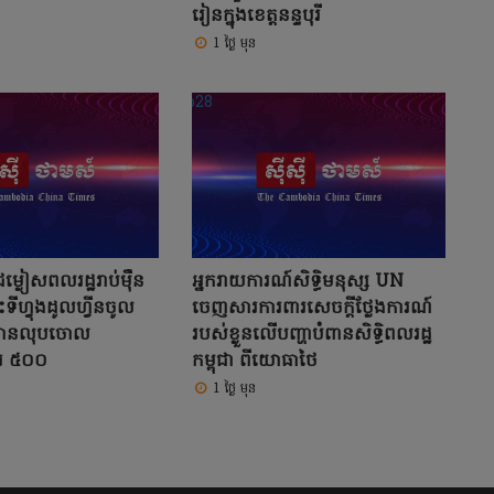
រៀនក្នុងខេត្តនន្ទបុរី
1 ថ្ងៃ មុន
ជម្លៀសពលរដ្ឋរាប់ម៉ឺន
អ្នករាយការណ៍សិទ្ធិមនុស្ស UN
ះទីហ្វុងដូលហ្វីនចូល
ចេញសារការពារសេចក្តីថ្លែងការណ៍
បានលុបចោល
របស់ខ្លួនលើបញ្ហាបំពានសិទ្ធិពលរដ្ឋ
រ ៥០០
កម្ពុជា ពីយោធាថៃ
1 ថ្ងៃ មុន