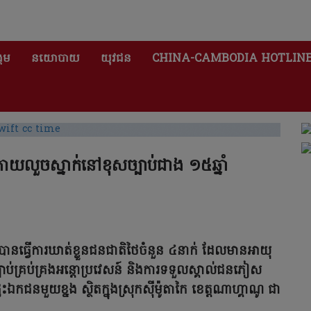
គម
នយោបាយ
យុវជន
CHINA-CAMBODIA HOTLIN
ក្រោយលួចស្នាក់នៅខុសច្បាប់ជាង ១៥ឆ្នាំ
េះ បានធ្វើការឃាត់ខ្លួនជនជាតិថៃចំនួន ៤នាក់ ដែលមានអាយុ
ាប់គ្រប់គ្រងអន្តោប្រវេសន៍ និងការទទួលស្គាល់ជនភៀស
ងផ្ទះឯកជនមួយខ្នង ស្ថិតក្នុងស្រុកស៊ីម៉ូតាកៃ ខេត្តណាហ្គាណូ ជា