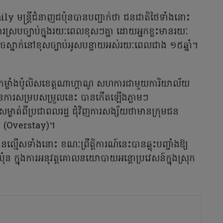
មន្ត្រីជំនាញជប៉ុនបានបញ្ជាក់ថា ជនជាតិថៃទាំងនោះ
ការស្របច្បាប់ក្នុងរយៈពេលខុសៗគ្នា ដោយអ្នកខ្លះមានរយៈ
លួចស្នាក់នៅខុសច្បាប់អូសបន្លាយអស់រយៈពេលជាង ១៥ឆ្នាំ។
ើងដោយកម្លាំងប៉ូលិសខេត្តណាហ្គាណូ សហការជាមួយការិយាល័យ
បដ៏មានការសម្របសម្រួលនេះ បានកើតឡើងភ្លាមៗ
សម្ងាត់ពីប្រជាពលរដ្ឋ ជុំវិញការសង្ស័យថាមានក្រុមជន
រ (Overstay)។
ជនល្មើសទាំងនោះ ខណៈព្រឹត្តិការណ៍នេះបានឆ្លុះបញ្ចាំងឱ្យ
ប៉ុន ក្នុងការអនុវត្តគោលនយោបាយអន្តោប្រវេសន៍ក្នុងស្រុក