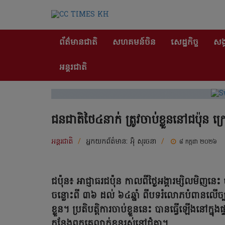
ព័ត៌មានជាតិ
សហគមន៍ចិន
សេដ្ឋកិច្ច
សង្
អន្តរជាតិ
ជនជាតិថៃ៤នាក់ ត្រូវចាប់ខ្លួននៅជប៉ុន 
អន្តរជាតិ
/
អ្នកយកព័ត៌មាន:
អ៊ុំ សុរចនា
/
៨ កក្កដា ២០២៦
ជប៉ុន៖ អាជ្ញាធរជប៉ុន កាលពីថ្ងៃអង្គារម្សិលមិញន
ចន្លោះពី ៣៦ ដល់ ៦៤ឆ្នាំ ពីបទរំលោភបំពានលើច្ប
ខ្លួន។ ប្រតិបត្តិការចាប់ខ្លួននេះ បានធ្វើឡើងនៅក្នុ
កន្លែងពួកគេលាក់ខ្លួនរស់នៅជុំគ្នា។