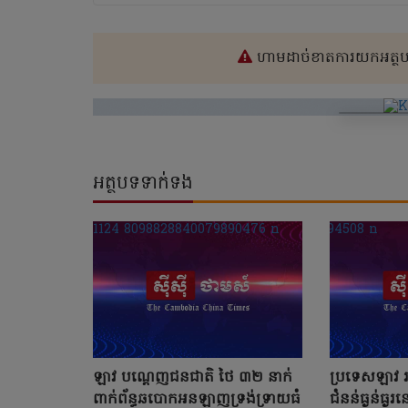
ហាមដាច់ខាតការយកអត្ថបទ
អត្ថបទទាក់ទង
ឡាវ បណ្តេញជនជាតិ ថៃ ៣២ នាក់
ប្រទេសឡាវ រ
ពាក់ព័ន្ធឆបោកអនឡាញទ្រង់ទ្រាយធំ
ជំនន់ធ្ងន់ធ្ង