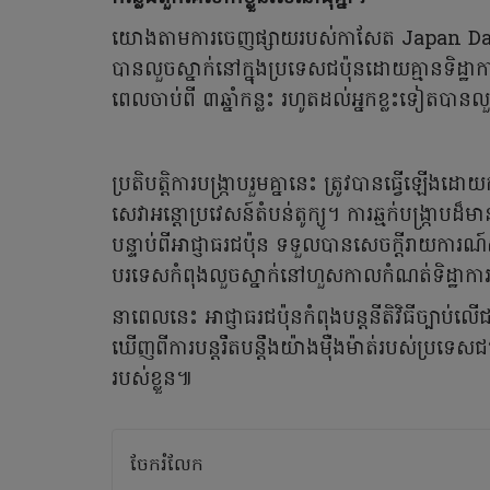
យោងតាមការចេញផ្សាយរបស់កាសែត Japan Daily 
បានលួចស្នាក់នៅក្នុងប្រទេសជប៉ុនដោយគ្មានទិដ្ឋា
ពេលចាប់ពី ៣ឆ្នាំកន្លះ រហូតដល់អ្នកខ្លះទៀតបាន
ប្រតិបត្តិការបង្ក្រាបរួមគ្នានេះ ត្រូវបានធ្វើឡ
សេវាអន្តោប្រវេសន៍តំបន់តូក្យូ។ ការឆ្មក់បង្រ្កា
បន្ទាប់ពីអាជ្ញាធរជប៉ុន ទទួលបានសេចក្តីរាយការណ៍
បរទេសកំពុងលួចស្នាក់នៅហួសកាលកំណត់ទិដ្ឋាកា
នាពេលនេះ អាជ្ញាធរជប៉ុនកំពុងបន្តនីតិវិធីច្បាប់លើ
ឃើញពីការបន្តរឹតបន្តឹងយ៉ាងម៉ឺងម៉ាត់របស់ប្រទេសជ
របស់ខ្លួន៕
ចែករំលែក