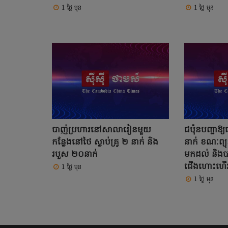
1 ថ្ងៃ មុន
1 ថ្ងៃ មុន
បាញ់ប្រហារនៅសាលារៀនមួយ
ជប៉ុនបញ្ជាឱ្យ
កន្លែងនៅថៃ ស្លាប់គ្រូ ២ នាក់ និង
នាក់ ខណៈព្យុ
របួស ២០នាក់
មកដល់ និង
ជើងហោះហើ
1 ថ្ងៃ មុន
1 ថ្ងៃ មុន