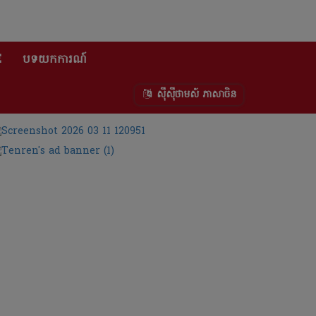
E
បទយកការណ៍
ស៊ីស៊ីថាមស៍ ភាសាចិន