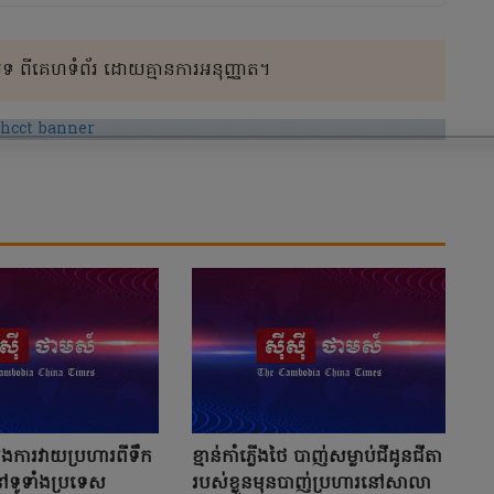
 ពីគេហទំព័រ ដោយគ្មានការអនុញ្ញាត។
ងការវាយប្រហារពីទឹក
ខ្មាន់កាំភ្លើងថៃ បាញ់សម្លាប់ជីដូនជីតា
រនៅទូទាំងប្រទេស
របស់ខ្លួនមុនបាញ់ប្រហារនៅសាលា