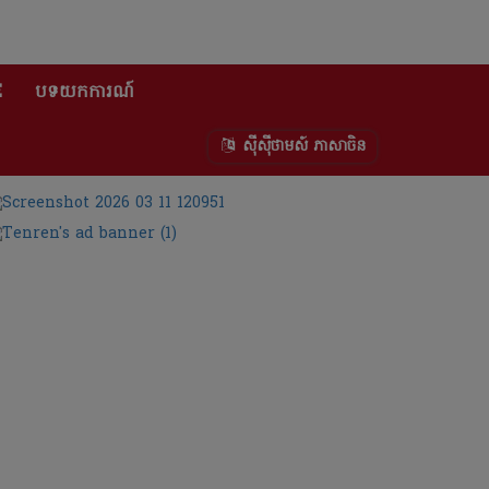
E
បទយកការណ៍
ស៊ីស៊ីថាមស៍ ភាសាចិន