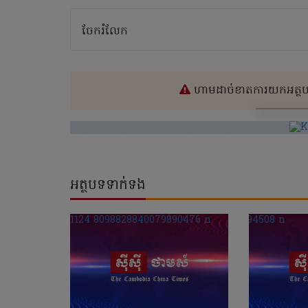
ចែករំលែក
ហាមដាច់ខាតការយកអត្ថបទ
អត្ថបទទាក់ទង