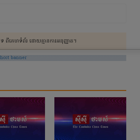
 ពីគេហទំព័រ ដោយគ្មានការអនុញ្ញាត។