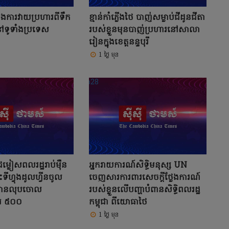
ងការវាយប្រហារពីទឹក
ខ្មាន់កាំភ្លើងថៃ បាញ់សម្លាប់ជីដូនជីតា
រនៅទូទាំងប្រទេស
របស់ខ្លួនមុនបាញ់ប្រហារនៅសាលា
រៀនក្នុងខេត្តនន្ទបុរី
1 ថ្ងៃ មុន
ជម្លៀសពលរដ្ឋរាប់ម៉ឺន
អ្នករាយការណ៍សិទ្ធិមនុស្ស UN
ះទីហ្វុងដូលហ្វីនចូល
ចេញសារការពារសេចក្តីថ្លែងការណ៍
បានលុបចោល
របស់ខ្លួនលើបញ្ហាបំពានសិទ្ធិពលរដ្ឋ
រ ៥០០
កម្ពុជា ពីយោធាថៃ
1 ថ្ងៃ មុន