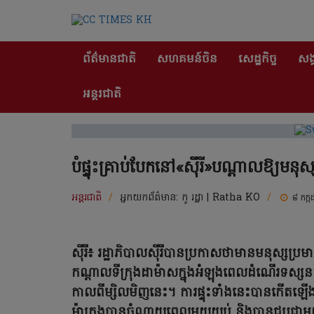
ព័ត៌មានជាតិ
សហគមន៍ចិន
សេដ្ឋកិច្ច
សង្
អន្តរជាតិ
បំផ្ទុះគ្រាប់បែកនៅ«ស៊ីរី»បណ្តាលឱ្យមន
អន្តរជាតិ
/
អ្នកយកព័ត៌មាន:
កូ រដ្ឋា | Ratha KO
/
៨ កក្
ស៊ីរី៖ រដ្ឋាភិបាលស៊ីរីបានប្រកាសថាមានមនុស្សប្
កណ្តាលទីក្រុងដាម៉ាសក្នុងអំឡុងពេលដំណើរទស្សនក
កាលពីម្សិលមិញនេះ។ ការផ្ទុះទាំងនេះបានកើត
ម៉ាក្រុងបានចំណាយពេលមួយយប់ និងបានជួបជាមួយក្រ