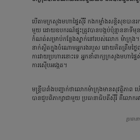
បើតាមក្រសួងមហាផ្ទៃស៊ីរី កងកម្លាំងសន្តិសុខបា
មួយ ដោយឧបករណ៍ផ្ទុះត្រូវបានបង្កប់ប៉ុន្មាននាទី
កំណត់សម្រាប់កន្លែងស្នាក់នៅរបស់លោក ម៉ាក្រុង។ ក្
នាក់ស្ថិតក្នុងចំណោមអ្នករងរបួស ដោយគិតត្រឹមថ្ង
ការវាយប្រហារនោះទេ អ្នកនាំពាក្យក្រសួងមហាផ្ទៃស៊ីរី
ការស៊ើបអង្កេត។
មន្ត្រីបារាំងបញ្ជាក់ថាលោកម៉ាក្រុងមានសុវត្ថិភ
បានជួបពិភាក្សាជាមួយ ប្រធានាធិបតីស៊ីរី គឺលោក
ប្រធានា