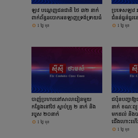
ឡាវ បណ្តេញជនជាតិ ថៃ ៣២ នាក់
ប្រទេសឡាវ រ
ពាក់ព័ន្ធឆបោកអនឡាញទ្រង់ទ្រាយធំ
ជំនន់ធ្ងន់ធ្ង
1 ថ្ងៃ មុន
1 ថ្ងៃ មុន
បាញ់ប្រហារនៅសាលារៀនមួយ
ជប៉ុនបញ្ជាឱ្យ
កន្លែងនៅថៃ ស្លាប់គ្រូ ២ នាក់ និង
នាក់ ខណៈព្យុ
របួស ២០នាក់
មកដល់ និង
ជើងហោះហើ
1 ថ្ងៃ មុន
1 ថ្ងៃ មុន