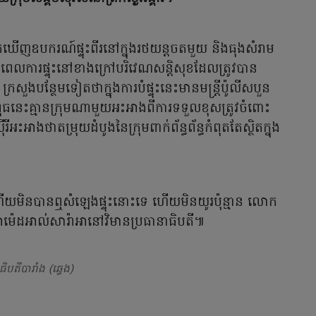
នរកឃើញឧបករណ៍ផ្ទុះពីរនៅក្នុងរថយន្តចតមួយ និងធុងសំរាម
មុនពេលការផ្ទុះនៅខាងក្រៅបរិវេណសន្តិសុខដែលត្រូវបាន
រសួងបន្ថែមទៀតថាក្នុងការបំផ្ទុះនេះមានមន្ត្រីប៉ូលីសបួន
ៃពុធនេះគ្មានក្រុមណាមួយអះអាងពីការទទួលខុសត្រូវចំពោះ
អះអាងថាតម្រុយដំបូងនៃក្រុមពាក់ព័ន្ធព័ន្ធកំពុតតែស្ថិតក្នុង
ាព ហើយមិនបានឮសំឡេងផ្ទុះនោះទេ ហើយមិនយូរប៉ុន្មាន លោក
អាម៉េដអាល់សារ៉ាអានៅវិមានប្រធានាធិបតី៕
ធិបតីបារាំង (ឆ្វេង)