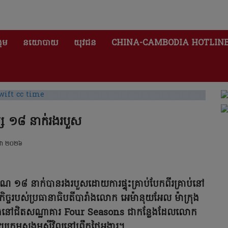
គម
នយោបាយ
យុវជន
CHINA-CAMBODIA HOTLIN
ុស្ស ១៨ នាក់រងរបួស
កដា ២០២៦
រមាណ ១៨ នាក់បានរងរបួសដោយការផ្ទុះគ្រាប់បែកពីរគ្រាប់នៅ
ិច្ចរបស់ប្រធានាធិបតីបារាំងលោក អេម៉ានុយអែល ម៉ាក្រុង
ឡើងនៅជិតសណ្ឋាគារ Four Seasons ជាកន្លែងដែលលោក
ុមសង្គមស៊ីវិលនៅព្រឹកថ្ងៃអង្គារ។