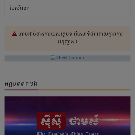
ចែករំលែក
ហាមដាច់ខាតការយកអត្ថបទ ពីគេហទំព័រ ដោយគ្មានការ
អនុញ្ញាត។
អត្ថបទទាក់ទង