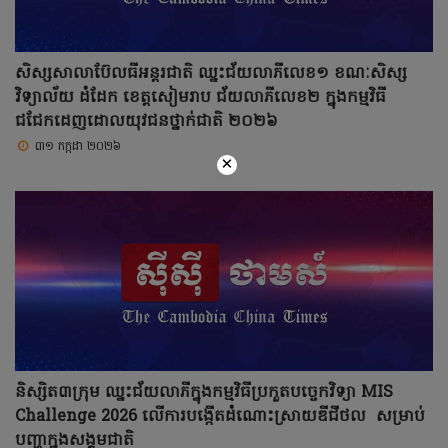
សិស្សសាលាប៊ែលធីអន្តរជាតិ ឈ្នះជ័យលាភីលេខ១ ខណៈសិស្ស
វិទ្យាល័យ ដំដែក ខេត្តសៀមរាប ជ័យលាភីលេខ២ ក្នុងកម្មវិធី
ជជែកដេញដោលយុវជនថ្នាក់ជាតិ ២០២៦
៣១ កក្កដា ២០២៦
×
និស្សិត៣ក្រុម ឈ្នះជ័យលាភីក្នុងកម្មវិធីប្រកួតបច្ចេកវិទ្យា MIS
Challenge 2026 លើការបង្កើតដំណោះស្រាយឌីជីថល សម្រាប់
បញ្ហាក្នុងសង្គមជាតិ