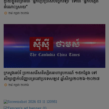
ក្លាយខ្លួនពីត្រឹមជា "អ្នកប្រើប្រាស់បច្ចេកវិទ្យា" ទៅជា "អ្នកបង្កើត
ដំណោះស្រាយ"
២៨ កក្កដា ២០២៦
ក្រសួងអប់រំ ប្រកាសរើសនិស្សិតអាហារូបករណ៍ ១៥កន្លែង ទៅ
សិក្សាថ្នាក់បរិញ្ញាបត្រនៅប្រទេសឡាវ ឆ្នាំសិក្សា២០២៦-២០២៧
២៨ កក្កដា ២០២៦