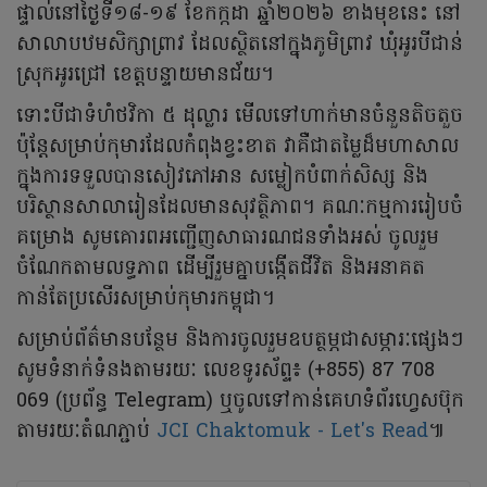
ផ្ទាល់នៅថ្ងៃទី១៨-១៩ ខែកក្កដា ឆ្នាំ២០២៦ ខាងមុខនេះ នៅ
សាលាបឋមសិក្សាព្រាវ ដែលស្ថិតនៅក្នុងភូមិព្រាវ ឃុំអូរបីជាន់
ស្រុកអូរជ្រៅ ខេត្តបន្ទាយមានជ័យ។
ទោះបីជាទំហំថវិកា ៥ ដុល្លារ មើលទៅហាក់មានចំនួនតិចតួច
ប៉ុន្តែសម្រាប់កុមារដែលកំពុងខ្វះខាត វាគឺជាតម្លៃដ៏មហាសាល
ក្នុងការទទួលបានសៀវភៅអាន សម្លៀកបំពាក់សិស្ស និង
បរិស្ថានសាលារៀនដែលមានសុវត្ថិភាព។ គណៈកម្មការរៀបចំ
គម្រោង សូមគោរពអញ្ជើញសាធារណជនទាំងអស់ ចូលរួម
ចំណែកតាមលទ្ធភាព ដើម្បីរួមគ្នាបង្កើតជីវិត និងអនាគត
កាន់តែប្រសើរសម្រាប់កុមារកម្ពុជា។
សម្រាប់ព័ត៌មានបន្ថែម និងការចូលរួមឧបត្ថម្ភជាសម្ភារៈផ្សេងៗ
សូមទំនាក់ទំនងតាមរយៈ លេខទូរស័ព្ទ៖ (+855) 87 708
069 (ប្រព័ន្ធ Telegram) ឬចូលទៅកាន់គេហទំព័រហ្វេសប៊ុក
តាមរយៈតំណភ្ជាប់
JCI Chaktomuk - Let's Read
៕