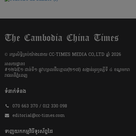
​© រក្សា​សិទ្ធិ​គ្រប់​យ៉ាង​ដោយ​ CC-TIMES MEDIA CO,.LTD ឆ្នាំ​ 2026
អាសយដ្ឋាន៖
#១២៦E១ ជាន់ទី១ ផ្លូវហ្សាលដឺហ្គោល(២១៧) សង្កាត់អូរឫស្សីទី ៤ ខណ្ឌមករា
រាជធានីភ្នំពេញ
ទំនាក់ទំនង
070 663 370 / 012 330 098
editorial@cc-times.com
ទាញយកកម្មវិធីទូរស័ព្ទដៃ