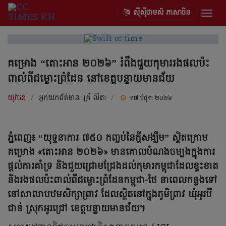
ស៊ីស៊ីថាមស៍ ភាសាចិន
Togg
navig
គម្រោង “តោះអាន ២០២៦” រំពឹងជួយកុមាររងផលប៉ះ
ពាល់ពីជម្លោះព្រំដែន នៅខេត្តបន្ទាយមានជ័យ
យុវជន
/
អ្នកយកព័ត៌មាន:
គ្រី លីតា
/
១៧ មិថុនា ២០២៦
ភ្នំពេញ៖ “យុទ្ធនាការ ៧៥០ កញ្ចប់នៃក្តីសង្ឃឹម” ស្ថិតក្រោម
គម្រោង «តោះអាន ២០២៦» មានគោលបំណងចម្បងក្នុងការ
ផ្តល់ការគាំទ្រ និងជួយជ្រោមជ្រែងដល់កុមារកម្ពុជាដែលខ្វះខាត
និងរងផលប៉ះពាល់ពីជម្លោះព្រំដែនកម្ពុជា-ថៃ នាពេលកន្លងទៅ
នៅសាលាបឋមសិក្សាព្រាវ ដែលស្ថិតនៅក្នុងភូមិព្រាវ ឃុំអូរបី
ជាន់ ស្រុកអូរជ្រៅ ខេត្តបន្ទាយមានជ័យ។