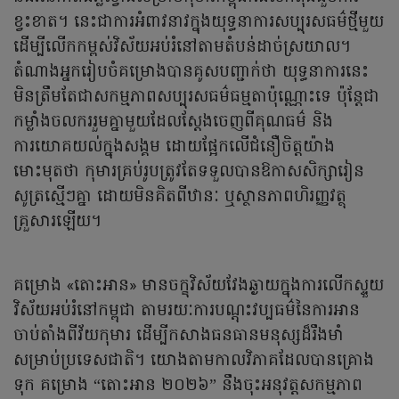
ខ្វះខាត។ នេះជាការអំពាវនាវក្នុងយុទ្ធនាការសប្បុរសធម៌ថ្មីមួយ
ដើម្បីលើកកម្ពស់វិស័យអប់រំនៅតាមតំបន់ដាច់ស្រយាល។
តំណាងអ្នករៀបចំគម្រោងបានគូសបញ្ជាក់ថា យុទ្ធនាការនេះ
មិនត្រឹមតែជាសកម្មភាពសប្បុរសធម៌ធម្មតាប៉ុណ្ណោះទេ ប៉ុន្តែជា
កម្លាំងចលកររួមគ្នាមួយដែលស្តែងចេញពីគុណធម៌ និង
ការយោគយល់ក្នុងសង្គម ដោយផ្អែកលើជំនឿចិត្តយ៉ាង
មោះមុតថា កុមារគ្រប់រូបត្រូវតែទទួលបានឱកាសសិក្សារៀន
សូត្រស្មើៗគ្នា ដោយមិនគិតពីឋានៈ ឬស្ថានភាពហិរញ្ញវត្ថុ
គ្រួសារឡើយ។
គម្រោង «តោះអាន» មានចក្ខុវិស័យវែងឆ្ងាយក្នុងការលើកស្ទួយ
វិស័យអប់រំនៅកម្ពុជា តាមរយៈការបណ្ដុះវប្បធម៌នៃការអាន
ចាប់តាំងពីវ័យកុមារ ដើម្បីកសាងធនធានមនុស្សដ៏រឹងមាំ
សម្រាប់ប្រទេសជាតិ។ យោងតាមកាលវិភាគដែលបានគ្រោង
ទុក គម្រោង “តោះអាន ២០២៦” នឹងចុះអនុវត្តសកម្មភាព