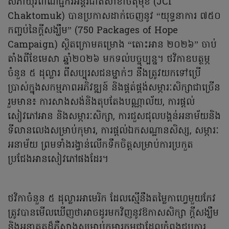
សភាយុវពាណិជ្ជករអន្តរជាតិសាខាចតុមុខ (JCI
Chaktomuk) បានប្រកាសដាក់ចេញនូវ “យុទ្ធនាការ ៧៥០
កញ្ចប់នៃក្តីសង្ឃឹម” (750 Packages of Hope
Campaign) ស្ថិតក្រោមគម្រោង “តោះអាន ២០២៦” ចាប់
តាំងពីខែមេសា ឆ្នាំ២០២៦ មកទល់បច្ចុប្បន្ន។ ថវិកាឧបត្ថម្ភ
ចំនួន ៥ ដុល្លារ ពីសប្បុរសជនម្នាក់ៗ នឹងត្រូវយកទៅប្រើ
ប្រាស់ក្នុងសកម្មភាពអភិវឌ្ឍន៍ និងផ្គត់ផ្គង់សម្ភារៈសិក្សាជាច្រើន
រួមមាន៖ ការសាងសង់និងតុបតែងបណ្ណាល័យ, ការផ្តល់
សៀវភៅអាន និងសម្ភារៈសិក្សា, ការជួសជុលបង្គន់អនាម័យនិង
ទីលានលេងសម្រាប់កុមារ, ការផ្តល់ឯកសណ្ឋានសិស្ស, សម្ភារៈ
អនាម័យ ព្រមទាំងរង្វាន់លើកទឹកចិត្តសម្រាប់ការប្រកួត
ប្រជែងអានសៀវភៅផងដែរ។
ថវិកាចំនួន ៥ ដុល្លារអាមេរិក ដែលស្មើនឹងតម្លៃកាហ្វេមួយកែវ
ត្រូវបានមើលឃើញថាអាចដូរមកវិញនូវឱកាសសិក្សា ក្ដីសង្ឃឹម
និងអនាគតដ៏ភ្លឺស្វាងសម្រាប់កុមារកម្ពុជាដែលកំពុងជួបការ