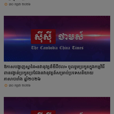
៣០ កក្កដា ២០២៦
ឱកាសបង្ហាញស្នាដៃ«នវានុវត្តន៏ឌីជីថល» ចូលរួមប្រកួតក្នុងកម្មវិធី
ពានរង្វាន់ប្រកួតប្រជែងនវានុវត្តន៍សម្រាប់ប្រទេសនិយាយ
ភាសាបារាំង ឆ្នាំ២០២៦
៣០ កក្កដា ២០២៦