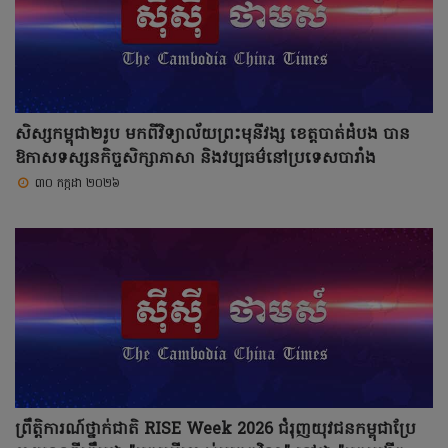
សិស្សកម្ពុជា២រូប មកពីវិទ្យាល័យព្រះមុនីវង្ស ខេត្តបាត់ដំបង បាន
ឱកាសទស្សនកិច្ចសិក្សាភាសា និងវប្បធម៌នៅប្រទេសបារាំង
៣០ កក្កដា ២០២៦
ព្រឹត្តិការណ៍ថ្នាក់ជាតិ RISE Week 2026 ជំរុញយុវជនកម្ពុជាប្រែ