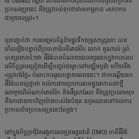
of Oman) ឡើយ ហើយរាល់ការប៉ុនប៉ងបើកបរចូលកៀកនឹង
ច្រកសមុទ្រនេះ នឹងត្រូវចាត់ទុកថាជាសកម្មភាព «សហការ
ជាមួយសត្រូវ»។
គួរបញ្ជាក់ថា ការសម្រេចចិត្តបិទផ្លូវទឹកយុទ្ធសាស្ត្រនេះ បាន
កើតឡើងបន្ទាប់ពីប្រធានាធិបតីអាម៉េរិក លោក ដូណាល់ ត្រាំ
បានព្រមានចំៗថា អ៊ីរ៉ង់បានចំណាយពេលយូរពេកក្នុងការចរចា
លើកិច្ចព្រមព្រៀងដើម្បីបញ្ចប់ជម្លោះនៅមជ្ឈិមបូព៌ា ហើយនឹង
«ត្រូវបង់ថ្លៃ» ចំពោះការអូសបន្លាយពេលនេះ។ ជាការឆ្លើយតប
អ៊ីរ៉ង់បានប្ដេជ្ញាថា រាល់ការវាយប្រហារតាមផ្លូវអាកាសជាថ្មី
ណាមួយពីសំណាក់អាម៉េរិក និងអ៊ីស្រាអែល នឹងត្រូវប្រឈមមុខ
នឹងការវាយបកវិញយ៉ាងចាស់ដៃបំផុត រហូតឈានទៅដល់ការ
ប្រកាសបិទច្រកសមុទ្រនេះតែម្តង។
នៅក្នុងកិច្ចប្រជុំនៃអង្គការសមុទ្រអន្តរជាតិ (IMO) ភាគីអ៊ីរ៉ង់