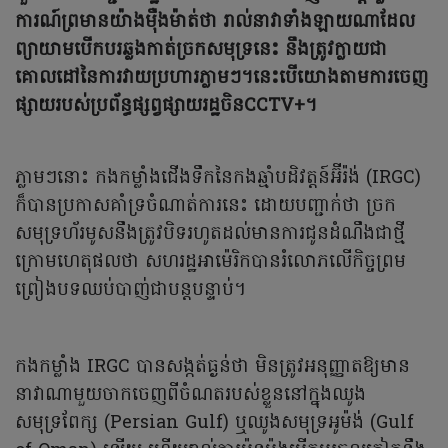
ការណ៍ព្រមានយ៉ាងម៉ឺងម៉ាត់ថា រាល់នាវាទាំងឡាយណាដែល
ព្យាយាមបើកបរឆ្លងកាត់ច្រកសមុទ្រនេះ នឹងត្រូវក្លាយជា
គោលដៅនៃការវាយប្រហារភ្លាមៗ។នេះបើយោងតាមការចេញ
ផ្សាយរបស់ប្រព័ន្ធផ្សព្វផ្សាយរដ្ឋចិនCCTV+។
ភ្លាមៗនោះ កងកម្លាំងជើងទឹកនៃកងឆ្មាំបដិវត្តន៍អ៊ីរ៉ង់ (IRGC)
ក៏បានប្រកាសគាំទ្រចំណាត់ការនេះ ដោយបញ្ជាក់ថា ច្រក
សមុទ្រហ័រមូសនឹងត្រូវបិទរហូតដល់មានការជូនដំណឹងជាថ្មី
ក្រោមហេតុផលថា សហរដ្ឋអាម៉េរិកបានរំលោភលើកិច្ចព្រម
ព្រៀងបទឈប់បាញ់ជាបន្តបន្ទាប់។
កងកម្លាំង IRGC បានសង្កត់ធ្ងន់ថា មិនត្រូវអនុញ្ញាតឱ្យមាន
នាវាណាមួយចាកចេញពីចំណតរបស់ខ្លួននៅក្នុងឈូង
សមុទ្រពែក្ស (Persian Gulf) ឬឈូងសមុទ្រអូម៉ង់ (Gulf