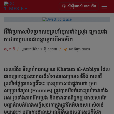
ស៊ីស៊ីថាមស៍ ភាសាចិន
Togg
navig
អ៊ីរ៉ង់ប្រកាសបិទច្រកសមុទ្រហ័រមូសទាំងស្រុង ក្រោយរង
ការវាយប្រហារជាបន្តបន្ទាប់ពីអាម៉េរិក
អន្តរជាតិ
/
អ្នកយកព័ត៌មាន:
អ៊ុំ សុរចនា
/
១១ មិថុនា ២០២៦
តេហេរ៉ង់៖ ទីស្នាក់ការកណ្តាល Khatam al-Anbiya ដែល
ជាបញ្ជាការដ្ឋានយោធាដ៏សំខាន់របស់ប្រទេសអ៊ីរ៉ង់ កាលពី
ព្រលឹមថ្ងៃព្រហស្បតិ៍នេះ បានប្រកាសជាផ្លូវការថា ច្រក
សមុទ្រហ័រមូស (Hormuz) ត្រូវបានបិទចំពោះគ្រប់នាវាទាំង
អស់ រួមទាំងនាវាដឹកប្រេង និងនាវាពាណិជ្ជកម្ម ដោយសារតែ
បញ្ហាគំរាមកំហែងសន្តិសុខនៅក្នុងផ្លូវទឹកដ៏មានសារៈសំខាន់
មួយនេះ។ បញ្ជាការដ្ឋានយោធាអ៊ីរ៉ង់បានចេញសេចក្តីថ្លែង