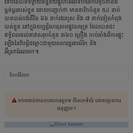
ទើបតែបានទម្លាយទិន្នន័យផ្លូវការអំពីទំហំនៃការខូចខាតដ៏
ធ្ងន់ធ្ងររបស់ខ្លួន ដោយបញ្ជាក់ថា មាននាវិកចំនួន ៥៤ នាក់
បានបាត់បង់ជីវិត ៦៦ នាក់រងរបួស និង ៧ នាក់ទៀតកំពុង
បាត់ខ្លួន នៅក្នុងឧប្បត្តិហេតុតាមផ្លូវសមុទ្រ ដែលបានជះ
ឥទ្ធិពលដល់នាវាសរុបចំនួន ៣៦០ គ្រឿង ចាប់តាំងពីការផ្ទុះ
ឡើងនៃវិបត្តិជម្លោះជាមួយសហរដ្ឋអាម៉េរិក និង
អ៊ីស្រាអែលមក៕
ចែករំលែក
ហាមដាច់ខាតការយកអត្ថបទ ពីគេហទំព័រ ដោយគ្មានការ
អនុញ្ញាត។