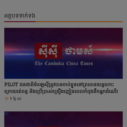
អត្ថបទទាក់ទង
PILOT ជនជាតិម៉ាឡេស៊ីត្រូវបានចាប់ខ្លួននៅព្រលានយន្តហោះ
ក្រោយរត់ពន្ធ និងប្រើប្រាស់គ្រឿងញៀនពេលកំពុងដឹកអ្នកដំណើរ
5 ថ្ងៃ មុន