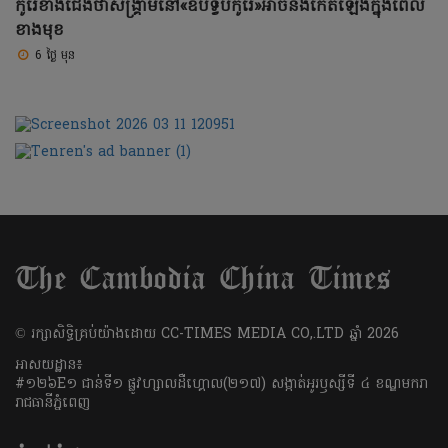
កូរ៉េខាងជើងថាសង្រ្គាមនៅ«ឧបទ្វីបកូរ៉េ»អាចនឹងកើតឡើងក្នុងពេល
ខាងមុខ
6 ថ្ងៃ មុន
​© រក្សា​សិទ្ធិ​គ្រប់​យ៉ាង​ដោយ​ CC-TIMES MEDIA CO,.LTD ឆ្នាំ​ 2026
អាសយដ្ឋាន៖
#១២៦E១ ជាន់ទី១ ផ្លូវហ្សាលដឺហ្គោល(២១៧) សង្កាត់អូរឫស្សីទី ៤ ខណ្ឌមករា
រាជធានីភ្នំពេញ