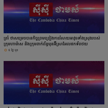
ត្រាំ ថាសម្រេចបានកិច្ចព្រមព្រៀងការរំសាយអាវុធទាំងស្រុងរបស់
ក្រុមហាម៉ាស និងក្រុមពាក់ព័ន្ធមុនអ៊ីស្រាអែលដកទ័ពថយ
6 ថ្ងៃ មុន