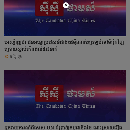
×
អេស្ប៉ាញថា ជនអន្តោប្រវេសន៍ជាង«៥ម៉ឺននាក់»ត្រឡប់ទៅម៉ារ៉ុកវិញ
ក្រោយស្លាប់កើនដល់៥៧នាក់
5 ថ្ងៃ មុន
អ្នករាយការណ៍ពិសេស UN ជំរុញឱ្យកម្ពុជានិងថៃ ដោះស្រាយរឿង