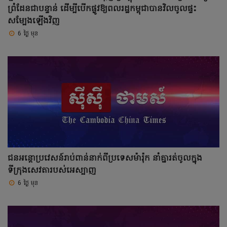
ព្រំដែនជាបន្ទាន់ ដើម្បីបើកផ្លូវឱ្យពលរដ្ឋកម្ពុជាបានវិលចូលផ្ទះ
សម្បែងឡើងវិញ
6 ថ្ងៃ មុន
ជនអន្តោប្រវេសន៍រាប់ពាន់នាក់ពីប្រទេសម៉ារ៉ុក នាំគ្នារត់ចូលក្នុង
ទីក្រុងសេវតារបស់អេស្បាញ
6 ថ្ងៃ មុន