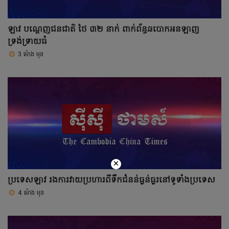
ឡាវ បណ្តេញជនជាតិ ថៃ ៣២ នាក់ ពាក់ព័ន្ធឆបោកអនឡាញ
ទ្រង់ទ្រាយធំ
3 ម៉ោង មុន
×
ប្រទេសឡាវ រងការវាយប្រហារពីទឹកជំនន់ធ្ងន់ធ្ងរនៅទូទាំងប្រទេស
4 ម៉ោង មុន