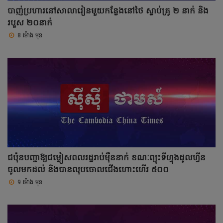
បាញ់ប្រហារនៅសាលារៀនមួយកន្លែងនៅថៃ ស្លាប់គ្រូ ២ នាក់ និង
របួស ២០នាក់
8 ម៉ោង មុន
ជប៉ុនបញ្ជាឱ្យជម្លៀសពលរដ្ឋរាប់ម៉ឺននាក់ ខណៈព្យុះទីហ្វុងដូលហ្វីន
ចូលមកដល់ និងបានលុបចោលជើងហោះហើរ ៥០០
9 ម៉ោង មុន