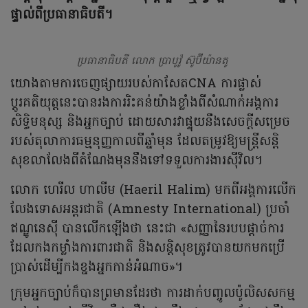
ផ្ទាល់ពីប្រធានាធិបតី។
ប្រធានាធិបតី លោក ប្រាបូវ៉ូ ស៊ូប៊ីយ៉ានតូ
យោងតាមការចេញផ្សាយរបស់កាសែតCNA ការផ្លាស់
ប្តូរគតិយុត្តនេះបានរងការរិះគន់យ៉ាងខ្លាំងពីសំណាក់អង្គការ
សិទ្ធិមនុស្ស និងអ្នកច្បាប់ ដោយសារវាផ្ទុយនឹងសេចក្តីសម្រេច
របស់តុលាការធម្មនុញ្ញកាលពីឆ្នាំមុន ដែលតម្រូវឱ្យមន្ត្រីសន្តិ
សុខលាលែងពីតំណែងមុននឹងទៅទទួលការងារស៊ីវិល។
លោក ហេរីល ហាលីម (Haeril Halim) មកពីអង្គការលើក
លែងទោសអន្តរជាតិ (Amnesty International) ប្រចាំ
ឥណ្ឌូនេស៊ី បានលើកឡើងថា នេះជា «សញ្ញានៃរបបផ្តាច់ការ
ដែលកងកម្លាំងការពារជាតិ និងសន្តិសុខត្រូវបានយកមកប្រើ
ប្រាស់ដើម្បីកងខ្នងអ្នកកាន់អំណាច»។
ក្រុមអ្នកច្បាប់ក៏បានព្រមានដែរថា ការដាក់បញ្ចូលប៉ូលិសសកម្ម