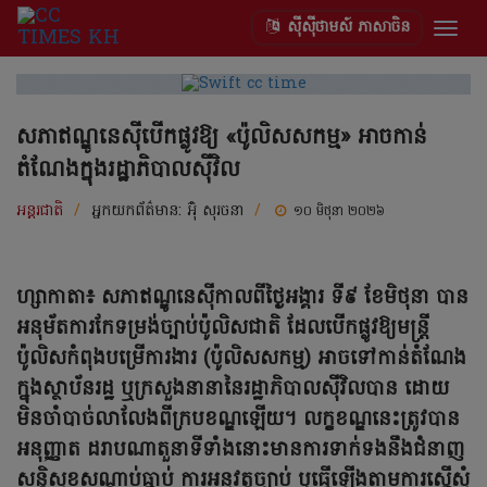
ស៊ីស៊ីថាមស៍ ភាសាចិន
Togg
navig
សភាឥណ្ឌូនេស៊ីបើកផ្លូវឱ្យ «ប៉ូលិសសកម្ម» អាចកាន់
តំណែងក្នុងរដ្ឋាភិបាលស៊ីវិល
អន្តរជាតិ
/
អ្នកយកព័ត៌មាន:
អ៊ុំ សុរចនា
/
១០ មិថុនា ២០២៦
ហ្សាកាតា៖ សភាឥណ្ឌូនេស៊ីកាលពីថ្ងៃអង្គារ ទី៩ ខែមិថុនា បាន
អនុម័តការកែទម្រង់ច្បាប់ប៉ូលិសជាតិ ដែលបើកផ្លូវឱ្យមន្ត្រី
ប៉ូលិសកំពុងបម្រើការងារ (ប៉ូលិសសកម្ម) អាចទៅកាន់តំណែង
ក្នុងស្ថាប័នរដ្ឋ ឬក្រសួងនានានៃរដ្ឋាភិបាលស៊ីវិលបាន ដោយ
មិនចាំបាច់លាលែងពីក្របខណ្ឌឡើយ។ លក្ខខណ្ឌនេះត្រូវបាន
អនុញ្ញាត ដរាបណាតួនាទីទាំងនោះមានការទាក់ទងនឹងជំនាញ
សន្តិសុខសណ្តាប់ធ្នាប់ ការអនុវត្តច្បាប់ ឬធ្វើឡើងតាមការស្នើសុំ