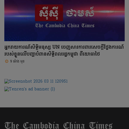
អ្នករាយការណ៍សិទ្ធិមនុស្ស UN ចេញសារការពារសេចក្តីថ្លែងការណ៍
របស់ខ្លួនលើបញ្ហាបំពានសិទ្ធិពលរដ្ឋកម្ពុជា ពីយោធាថៃ
9 ម៉ោង មុន