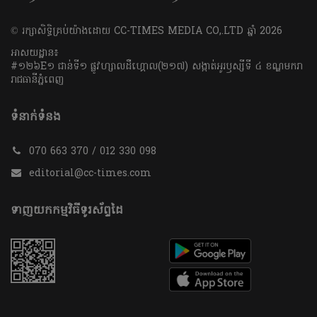
​© រក្សា​សិទ្ធិ​គ្រប់​យ៉ាង​ដោយ​ CC-TIMES MEDIA CO,.LTD ឆ្នាំ​ 2026
អាសយដ្ឋាន៖
#១២៦E១ ជាន់ទី១ ផ្លូវហ្សាលដឺហ្គោល(២១៧) សង្កាត់អូរឫស្សីទី ៤ ខណ្ឌមករា
រាជធានីភ្នំពេញ
ទំនាក់ទំនង
070 663 370 / 012 330 098
editorial@cc-times.com
ទាញយកកម្មវិធីទូរស័ព្ទដៃ