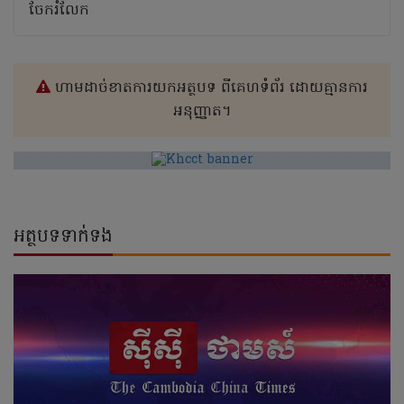
ចែករំលែក
ហាមដាច់ខាតការយកអត្ថបទ ពីគេហទំព័រ ដោយគ្មានការ
អនុញ្ញាត។
អត្ថបទទាក់ទង