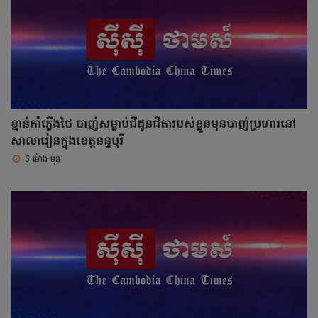
ខ្មាន់កាំភ្លើងថៃ បាញ់សម្លាប់ជីដូនជីតារបស់ខ្លួនមុនបាញ់ប្រហារនៅ
សាលារៀនក្នុងខេត្តនន្ទបុរី
5 ម៉ោង មុន