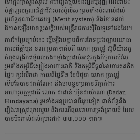
ទៅក្នុងក្រសួងស៊ីវិល គឺជារឿងផ្ទុយនឹងរដ្ឋធម្មនុញ្ញ ដែលវានឹង
បំផ្លាញលក្ខណៈវិជ្ជាជីវៈរបស់ប៉ូលិស ព្រមទាំងប៉ះពាល់ដល់
ប្រព័ន្ធគុណាធិបតេយ្យ (Merit system) និងរំខានដល់
ឱកាសឡើងឋានន្តរសក្តិរបស់មន្ត្រីរាជការស៊ីវិលទូទៅផងដែរ។
ការកែប្រែច្បាប់នេះ ធ្វើឡើងបន្ទាប់ពីការកែទម្រង់ច្បាប់យោធា
កាលពីឆ្នាំមុន ខណៈប្រធានាធិបតី លោក ប្រាបូវ៉ូ ស៊ូប៊ីយ៉ានតូ
កំពុងពង្រីកឥទ្ធិពលកងកម្លាំងប្រដាប់អាវុធក្នុងកិច្ចការស៊ីវិល
រួមទាំងកម្មវិធីស្បៀងអាហារជាតិ និងកម្មវិធីផ្តល់អាហារឥតគិត
ថ្លៃ។ គួររំលឹកថា កាលពីថ្ងៃទី២ ខែមិថុនា លោក ប្រាបូវ៉ូ
ទើបតែបានដកតំណែង និងចាប់ខ្លួនប្រធានទីភ្នាក់ងារ
អាហារូបត្ថម្ភជាតិ លោក ដាដាន់ ហ៊ីនដាយ៉ាណា (Dadan
Hindayana) រួមទាំងអនុប្រធានពីររូបទៀត ពាក់ព័ន្ធនឹង
រឿងអាស្រូវពុករលួយ និងករណីពុលអាហារទ្រង់ទ្រាយធំ ដែល
បានប៉ះពាល់ដល់កុមារជាង ៣៣,០០០ នាក់៕