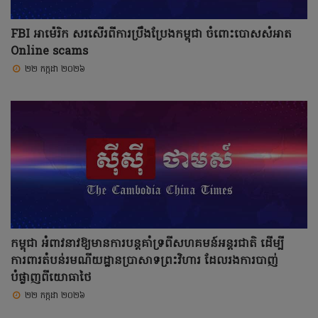
FBI អាម៉េរិក សរសើរពីការប្រឹងប្រែងកម្ពុជា ចំពោះបោសសំអាត
Online scams
២២ កក្កដា ២០២៦
កម្ពុជា អំពាវនាវឱ្យមានការបន្តគាំទ្រពីសហគមន៍អន្តរជាតិ ដើម្បី
ការពារតំបន់រមណីយដ្ឋានប្រាសាទព្រះវិហារ ដែលរងការបាញ់
បំផ្លាញពីយោធាថៃ
២២ កក្កដា ២០២៦