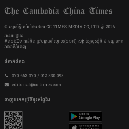
​© រក្សា​សិទ្ធិ​គ្រប់​យ៉ាង​ដោយ​ CC-TIMES MEDIA CO,.LTD ឆ្នាំ​ 2026
អាសយដ្ឋាន៖
#១២៦E១ ជាន់ទី១ ផ្លូវហ្សាលដឺហ្គោល(២១៧) សង្កាត់អូរឫស្សីទី ៤ ខណ្ឌមករា
រាជធានីភ្នំពេញ
ទំនាក់ទំនង
070 663 370 / 012 330 098
editorial@cc-times.com
ទាញយកកម្មវិធីទូរស័ព្ទដៃ