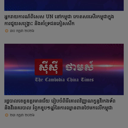
អ្នករាយការណ៍ពិសេស UN នៅកម្ពុជា កោតសរសើរកម្ពុជាក្នុង
ការជួយសង្គ្រោះ និងគាំទ្រជនភៀសសឹក
៣០ កក្កដា ២០២៦
រដ្ឋបាលខេត្តឧត្ដរមានជ័យ រៀបចំពិធីគោរពវិញ្ញាណក្ខន្ធវីរកងទ័ព
និងវីរនគរបាល រំឭកខួប១ឆ្នាំនៃការឈ្លានពានថៃមកលើកម្ពុជា
២៣ កក្កដា ២០២៦