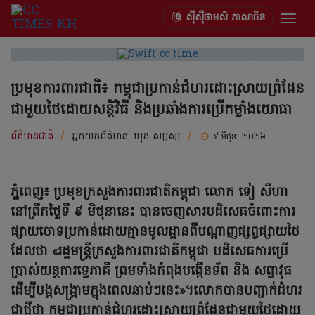
ស៊ីស៊ីថាមស៍ ភាសាចិន
Togg
navig
ប្រមុខការពារជាតិ៖ កម្ពុជាប្រកាន់ជំហរដោះស្រាយព្រំដែន
ជាមួយថៃដោយសន្តិវិធី និងប្រឆាំងការប្រើកម្លាំងយោធា
ព័ត៌មានជាតិ
/
អ្នកយកព័ត៌មាន:
ឃុន សម្ផស្ស
/
៩ មិថុនា ២០២៦
ភ្នំពេញ៖ ប្រមុខក្រសួងការពារជាតិកម្ពុជា លោក
ទៀ សីហា
នៅព្រឹកថ្ងៃទី ៩ មិថុនានេះ បានចេញសារបដិសេធចំពោះការ
ផ្សាយចោទប្រកាន់ដោយគ្មានមូលដ្ឋានពីបណ្តាញផ្សព្វផ្សាយថៃ
ដែលថា «រដ្ឋមន្ត្រីក្រសួងការពារជាតិកម្ពុជា បដិសេធការប្រើ
ប្រាស់យន្តការទ្វេភាគី ព្រមទាំងកំពុងបង្កើនទ័ព និង សព្វាវុធ
ដើម្បីបង្កសង្គ្រាមក្នុងពេលឆាប់ៗនេះ»។លោកបានបញ្ជាក់ជំហរ
ជាថ្មីថា កម្ពុជាប្រកាន់ជំហរដោះស្រាយព្រំដែនជាមួយថៃដោយ