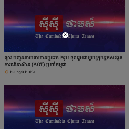
×
ឡាវ បញ្ជូននាយទាហានប្តូរវេន ២រូប ចូលរួមជាមួយក្រុមអ្នកសង្កេត
ការណ៍អាស៊ាន (AOT) ប្រចាំកម្ពុជា
២៣ កក្កដា ២០២៦