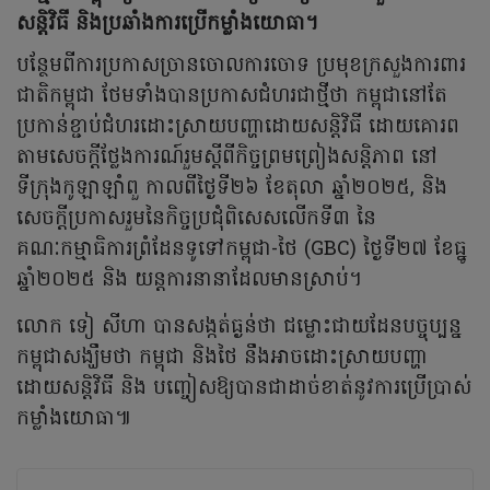
សន្តិវិធី និងប្រឆាំងការប្រើកម្លាំងយោធា។
បន្ថែមពីការប្រកាសច្រានចោលការចោទ
ប្រមុខក្រសួងការពារ
ជាតិកម្ពុជា ថែមទាំងបានប្រកាសជំហរជាថ្មីថា កម្ពុជានៅតែ
ប្រកាន់ខ្ជាប់ជំហរដោះស្រាយបញ្ហាដោយសន្តិវិធី ដោយគោរព
តាមសេចក្តីថ្លែងការណ៍រួមស្តីពីកិច្ចព្រមព្រៀងសន្តិភាព នៅ
ទីក្រុងកូឡាឡាំពួ កាលពីថ្ងៃទី២៦ ខែតុលា ឆ្នាំ២០២៥, និង
សេចក្តីប្រកាសរួមនៃកិច្ចប្រជុំពិសេសលើកទី៣ នៃ
គណៈកម្មាធិការព្រំដែនទូទៅកម្ពុជា-ថៃ (GBC) ថ្ងៃទី២៧ ខែធ្នូ
ឆ្នាំ២០២៥ និង យន្តការនានាដែលមានស្រាប់។
លោក ទៀ សីហា បានសង្កត់ធ្ងន់ថា ជម្លោះជាយដែនបច្ចុប្បន្ន
កម្ពុជាសង្ឃឹមថា កម្ពុជា និងថៃ នឹងអាចដោះស្រាយបញ្ហា
ដោយសន្តិវិធី និង បញ្ចៀសឱ្យបានជាដាច់ខាត់នូវការប្រើប្រាស់
កម្លាំងយោធា៕