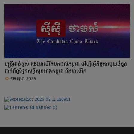
មន្ត្រីជាន់ខ្ពស់ FBIអាម៉េរិកមកដល់កម្ពុជា ដើម្បីធ្វើកិច្ចការមួយចំនួន
ពាក់ព័ន្ធផ្នែកសន្តិសុខរវាងកម្ពុជា និងអាម៉េរិក
២២ កក្កដា ២០២៦