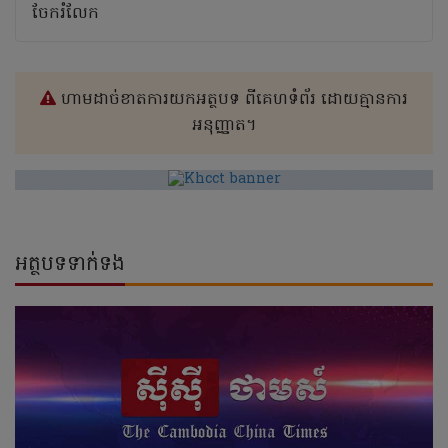
ចែករំលែក
ហាមដាច់ខាតការយកអត្ថបទ ពីគេហទំព័រ ដោយគ្មានការ
អនុញ្ញាត។
អត្ថបទទាក់ទង