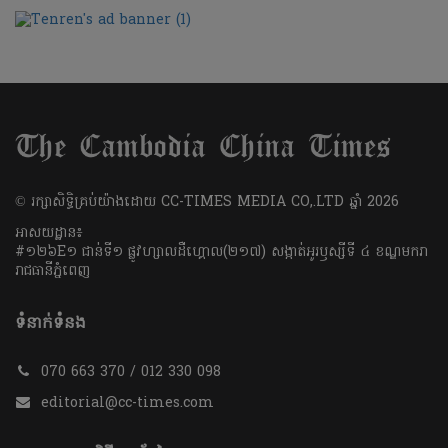
​© រក្សា​សិទ្ធិ​គ្រប់​យ៉ាង​ដោយ​ CC-TIMES MEDIA CO,.LTD ឆ្នាំ​ 2026
អាសយដ្ឋាន៖
#១២៦E១ ជាន់ទី១ ផ្លូវហ្សាលដឺហ្គោល(២១៧) សង្កាត់អូរឫស្សីទី ៤ ខណ្ឌមករា
រាជធានីភ្នំពេញ
ទំនាក់ទំនង
070 663 370 / 012 330 098
editorial@cc-times.com