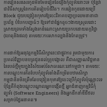
ការរៀនសរសេរកូដមិនមែនរៀនតែរឿងកុំព្យូទ័រនោះទេ ប៉ុន្តែវា
ជាវិធីសាស្ត្រនៃការគិតរៀបចំជីវិត។ ការរៀនកូដដោយប្រើ
Block ជួយបង្រៀនកុមារឱ្យចេះវិភាគបញ្ហាប្រឈមនានាជា
ប្រព័ន្ធ បំបែកបញ្ហាធំៗ ឱ្យទៅជាផ្នែកតូចៗងាយស្រួលដោះ
ស្រាយព្រមទាំងស្វែងរកដំណោះស្រាយប្រកបដោយតក្កវិជ្ជា
(ហេតុនិងផល) តាមរយៈការសាកល្បងនិងកែតម្រូវ។
ការដាក់ឱ្យអនុវត្តកម្មវិធីសិក្សានេះជាផ្លូវការ រួមជាមួយការ
ប្រគល់វិញ្ញាបនបត្រជូនដល់គ្រូបង្គោល គឺជាសញ្ញាណវិជ្ជមាន
នៃរបត់ថ្មីមួយក្នុងវិស័យអប់រំសាធារណៈនៅកម្ពុជា។ តាមរយៈ
ការបណ្តុះការគិតបែបកុំព្យូទ័រតាំងពីកម្រិតបឋមសិក្សា
កម្ពុជានិនមិនត្រឹមតែបង្រៀនកុមារឱ្យចេះប្រើកុំព្យូទ័រប៉ុណ្ណោះទេ
ប៉ុន្តែគឺកំពុងបណ្តុះបណ្តាលអ្នកបង្កើតថ្មី អ្នកជំនាញកម្មវិធីកុំ
ព្យូទ័រ (Software Engineers) និងអ្នកដឹកនាំឌីជីថល
សម្រាប់ថ្ងៃអនាគត៕