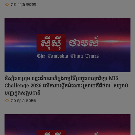
៣១ កក្កដា ២០២៦
និស្សិត៣ក្រុម ឈ្នះជ័យលាភីក្នុងកម្មវិធីប្រកួតបច្ចេកវិទ្យា MIS
Challenge 2026 លើការបង្កើតដំណោះស្រាយឌីជីថល សម្រាប់
បញ្ហាក្នុងសង្គមជាតិ
៣០ កក្កដា ២០២៦