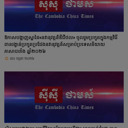
ឱកាសបង្ហាញស្នាដៃ«នវានុវត្តន៏ឌីជីថល» ចូលរួមប្រកួតក្នុងកម្មវិធី
ពានរង្វាន់ប្រកួតប្រជែងនវានុវត្តន៍សម្រាប់ប្រទេសនិយាយ
ភាសាបារាំង ឆ្នាំ២០២៦
៣០ កក្កដា ២០២៦