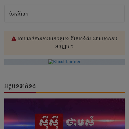
ចែករំលែក
ហាមដាច់ខាតការយកអត្ថបទ ពីគេហទំព័រ ដោយគ្មានការ
អនុញ្ញាត។
អត្ថបទទាក់ទង