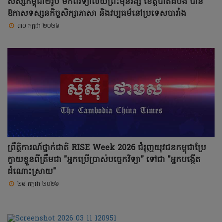
សិស្សកម្ពុជា២រូប មកពីវិទ្យាល័យព្រះមុនីវង្ស ខេត្តបាត់ដំបង បាន
ឱកាសទស្សនកិច្ចសិក្សាភាសា និងវប្បធម៌នៅប្រទេសបារាំង
៣០ កក្កដា ២០២៦
ព្រឹត្តិការណ៍ថ្នាក់ជាតិ RISE Week 2026 ជំរុញយុវជនកម្ពុជាប្រែ
ក្លាយខ្លួនពីត្រឹមជា "អ្នកប្រើប្រាស់បច្ចេកវិទ្យា" ទៅជា "អ្នកបង្កើត
ដំណោះស្រាយ"
២៨ កក្កដា ២០២៦