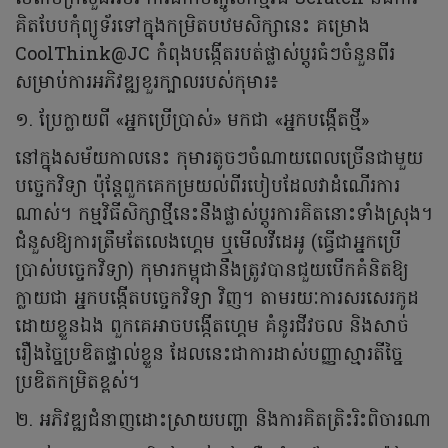
គិតបែបកុំព្យូទ័រទៅក្នុងកម្រិតបឋមសិក្សានេះ គម្រោង
CoolThink@JC កំពុងបង្កើតរបត់ផ្លាស់ប្តូរធំៗចំនួនពីរ
សម្រាប់ការអភិវឌ្ឍខួរក្បាលរបស់កុមារ៖
១. ប្រែក្លាយពី «អ្នកប្រើប្រាស់» មកជា «អ្នកបង្កើតថ្មី»
នៅក្នុងសម័យកាលនេះ កុមារតូចៗចំណាយពេលច្រើនជាមួយ
បច្ចេកវិទ្យា ប៉ុន្តែពួកគេកម្រយល់ពីរបៀបដែលវាដំណើរការ
ណាស់។ កម្មវិធីសិក្សាថ្មីនេះនឹងផ្លាស់ប្តូរការគិតនោះទាំងស្រុង។
ជំនួសឱ្យការត្រឹមតែលេងហ្គេម ឬមើលវីដេអូ (ធ្វើជាអ្នកប្រើ
ប្រាស់បច្ចេកវិទ្យា) កុមារកម្ពុជានឹងត្រូវបានជួយបើកគំនិតឱ្យ
ក្លាយជា អ្នកបង្កើតបច្ចេកវិទ្យា វិញ។ តាមរយៈការសរសេរកូដ
ដោយខ្លួនឯង ពួកគេអាចបង្កើតហ្គេម គំនូរជីវចល និងសាច់
រឿងច្នៃប្រឌិតផ្ទាល់ខ្លួន ដែលនេះជាការដាស់បញ្ញាស្មារតីច្នៃ
ប្រឌិតកម្រិតខ្ពស់។
២. អភិវឌ្ឍជំនាញដោះស្រាយបញ្ហា និងការគិតត្រិះរិះពិចារណា