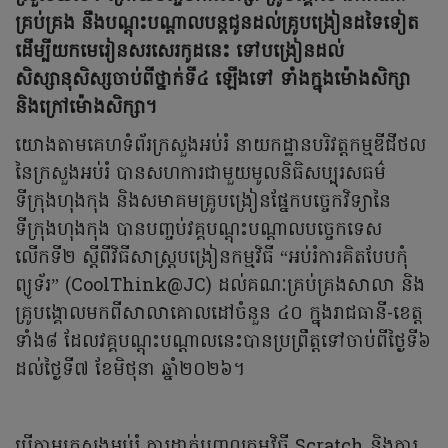
គ្រប់គ្រង នឹងបណ្តុះបណ្តាលបន្តជូនដល់គ្រូបង្រៀនដទៃទៀត
ដើម្បីយកមេរៀនសរសេរកូដនេះ ទៅបង្រៀនដល់
សិស្សានុសិស្សចាប់ពីថ្នាក់ទី៤ ឡើងទៅ ទាំងក្នុងម៉ោងសិក្សា
និងក្រៅម៉ោងសិក្សា។
យោងតាមគេហទំព័រក្រសួងអប់រំ នាយកដ្ឋានបរិវត្តកម្មឌីជីថល
នៃក្រសួងអប់រំ បានសហការជាមួយមូលនិធិសប្បុរសធម៌
ទីក្រុងហុងកុង និងសមាគមគ្រូបង្រៀនផ្នែកបច្ចេកវិទ្យានៃ
ទីក្រុងហុងកុង បានបញ្ចប់វគ្គបណ្ដុះបណ្ដាលបច្ចេកទេស
លើកទី២ ស្ដីពីវិធីសាស្ត្របង្រៀនកម្មវិធី “អប់រំការគិតបែបកុំ
ព្យូទ័រ” (CoolThink@JC) ដល់គណៈគ្រប់គ្រងសាលា និង
គ្រូបង្គោលមកពីសាលាគោលដៅចំនួន ៤០ ក្នុងរាជធានី-ខេត្ត
ទាំង៨ ដែលវគ្គបណ្ដុះបណ្ដាលនេះបានប្រព្រឹត្តទៅចាប់ពីថ្ងៃទី៦
ដល់ថ្ងៃទី៧ ខែមិថុនា ឆ្នាំ២០២៦។
បើតាមក្រសួងអប់រំ ការដាក់បញ្ចូលកម្មវិធី Scratch និងការ