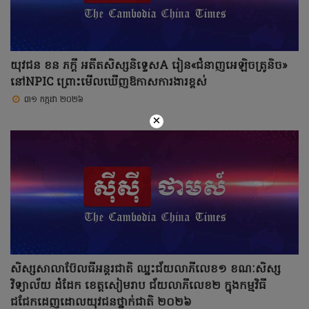
យុវជន ខន ភក្តី អតីតសិស្សនិទ្ទេសA រៀន«ជំនាញអេឡិចត្រូនិច»
នៅNPIC ព្រោះមើលឃើញឱកាសការងារខ្ពស់
៣១ កក្កដា ២០២៦
×
សិស្សសាលាប៊ែលធីអន្តរជាតិ ឈ្នះជ័យលាភីលេខ១ ខណៈសិស្ស
វិទ្យាល័យ ដំដែក ខេត្តសៀមរាប ជ័យលាភីលេខ២ ក្នុងកម្មវិធី
ជជែកដេញដោលយុវជនថ្នាក់ជាតិ ២០២៦