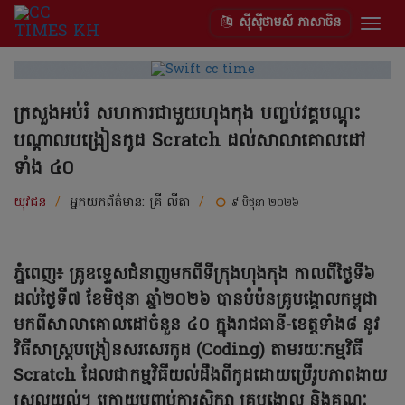
ស៊ីស៊ីថាមស៍ ភាសាចិន
Togg
navig
ក្រសួងអប់រំ សហការជាមួយហុងកុង បញ្ចប់វគ្គបណ្តុះ
បណ្តាលបង្រៀនកូដ Scratch ដល់សាលាគោលដៅ
ទាំង ៤០
យុវជន
/
អ្នកយកព័ត៌មាន:
គ្រី លីតា
/
៩ មិថុនា ២០២៦
ភ្នំពេញ៖ គ្រូឧទ្ទេសជំនាញមកពីទីក្រុងហុងកុង កាលពីថ្ងៃទី៦
ដល់ថ្ងៃទី៧ ខែមិថុនា ឆ្នាំ២០២៦ បានបំប៉នគ្រូបង្គោលកម្ពុជា
មកពីសាលាគោលដៅចំនួន ៤០ ក្នុងរាជធានី-ខេត្តទាំង៨ នូវ
វិធីសាស្ត្របង្រៀនសរសេរកូដ (Coding) តាមរយៈកម្មវិធី
Scratch ដែលជាកម្មវិធីយល់ដឹងពីកូដដោយប្រើរូបភាពងាយ
ស្រួលយល់។ ក្រោយបញ្ចប់ការសិក្សា គ្រូបង្គោល និងគណៈ