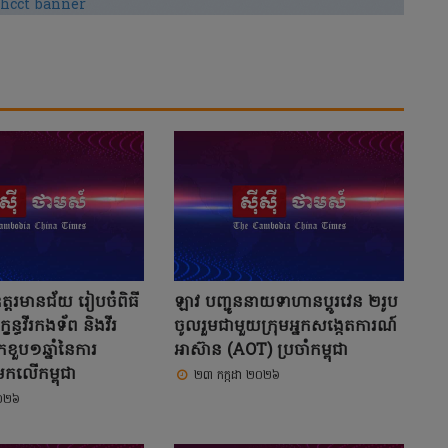
ឧត្ដរមានជ័យ រៀបចំពិធី
ឡាវ បញ្ជូននាយទាហានប្តូរវេន ២រូប
ខន្ធវីរកងទ័ព និងវីរ
ចូលរួមជាមួយក្រុមអ្នកសង្កេតការណ៍
ខួប១ឆ្នាំនៃការ
អាស៊ាន (AOT) ប្រចាំកម្ពុជា
កលើកម្ពុជា
២៣ កក្កដា ២០២៦
២០២៦