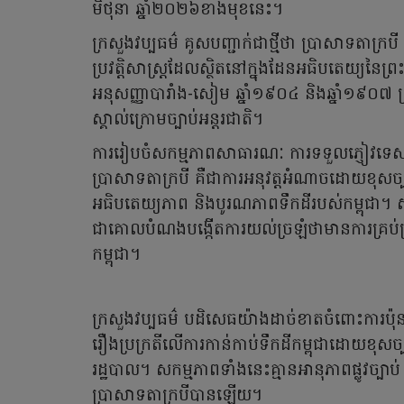
មិថុនា ឆ្នាំ២០២៦ខាងមុខនេះ។
ក្រសួងវប្បធម៌ គូសបញ្ជាក់ជាថ្មីថា ប្រាសាទតាក្របី
ប្រវត្តិសាស្ត្រដែលស្ថិតនៅក្នុងដែនអធិបតេយ្យនៃព្
អនុសញ្ញាបារាំង-សៀម ឆ្នាំ១៩០៤ និងឆ្នាំ១៩០៧ ព្
ស្គាល់ក្រោមច្បាប់អន្តរជាតិ។
ការរៀបចំសកម្មភាពសាធារណៈ ការទទួលភ្ញៀវទេសច
ប្រាសាទតាក្របី គឺជាការអនុវត្តអំណាចដោយខុសច្បា
អធិបតេយ្យភាព និងបូរណភាពទឹកដីរបស់កម្ពុជ
ជាគោលបំណងបង្កើតការយល់ច្រឡំថាមានការគ្រប់គ្
កម្ពុជា។
ក្រសួងវប្បធម៌ បដិសេធយ៉ាងដាច់ខាតចំពោះការប៉ុនប៉
រឿងប្រក្រតីលើការកាន់កាប់ទឹកដីកម្ពុជាដោយខុ
រដ្ឋបាល។ សកម្មភាពទាំងនេះគ្មានអានុភាពផ្លូវច្បា
ប្រាសាទតាក្របីបានឡើយ។