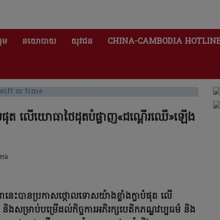
គម
នយោបាយ
យុវជន
CHINA-CAMBODIA HOTLIN
្លាបំផុត លើយោធាថៃដុតបំផ្លាញ«ជណ្តើរឈើ»ឡើង
០២៦
ថុនានេះបានប្រកាសថ្កោលទោសយ៉ាងខ្លាំងក្លាបំផុត លើ
ងសម្រាប់បម្រើដល់កិច្ចការអភិរក្សបេតិកភណ្ឌវប្បធម៌ និង