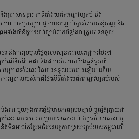
 និងប្រាសាទខ្នារ ជាទីតាំងបេតិកភណ្ឌវប្បធម៌ និង
រះរាជាណាចក្រកម្ពុជា ដូចមានបញ្ជាក់ច្បាស់តាមសន្ធិសញ្ញានិង
រមទាំងលិខិតូបករណ៍ច្បាប់ពាក់ព័ន្ធដែលត្រូវបានទទួល
រ និងការប្រមូលថ្លៃចូលទស្សនាដោយអាជ្ញាធរថៃនៅ
ប់លើទឹកដីកម្ពុជា និងជាការរំលោភយ៉ាងធ្ងន់ធ្ងរលើ
ា។ សកម្មភាពទាំងនេះមិនអាចទទួលយកបានឡើយ ហើយ
រងរដ្ឋបាលរបស់ភាគីថៃលើទីតាំងបេតិកភណ្ឌវប្បធម៌របស់
ងណាមួយក្នុងការធ្វើឱ្យមានភាពស្របច្បាប់ ឬធ្វើឱ្យក្លាយជា
សច្បាប់នេះ តាមរយៈសកម្មភាពទេសចរណ៍ វប្បធម៌ សាសនា ឬ
ប់ និងមិនអាចកែប្រែអធិបតេយ្យភាពស្របច្បាប់របស់កម្ពុជាលើ