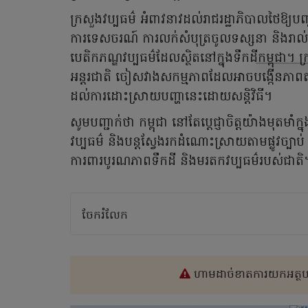
ក្រសួងវប្បធម៌ អំពាវនាវដល់រាជរដ្ឋាភិបាលថៃឱ្យបញ្
ការទេសចរណ៍ ការលក់សំបុត្រចូលទស្សនា និងរាល់
បេតិកភណ្ឌវប្បធម៌ដែលស្ថិតនៅក្នុងទឹកដីកម្ពុជា។ ក្
អន្តរជាតិ ចៀសវាងសកម្មភាពដែលអាចបង្កើនភា
ដល់ការដោះស្រាយបញ្ហានេះដោយសន្តិវិធី។
សូមបញ្ជាក់ថា កម្ពុជា នៅតែប្តេជ្ញាចិត្តយ៉ាងមុតមាំ
វប្បធម៌ និងបន្តស្វែងរកដំណោះស្រាយតាមផ្លូវច្បាប់ 
ការពារបូរណភាពទឹកដី និងមរតកវប្បធម៌របស់ជាត
ចែករំលែក
ហាមដាច់ខាតការយកអត្ថបទ