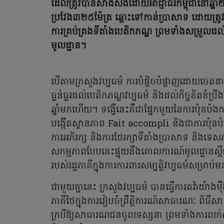
ដែលត្រូវបានសាងសង់ដោយអាជ្ញាធរកម្ពុជានៅឆ្ន
ប្រវែង៣២៥ម៉ែត្រ ឆ្ពោះទៅកាន់ប្រាសាទ ដោយត្រ
ការគ្រប់គ្រងទីតាំងបេតិកភណ្ឌ ព្រមទាំងសម្រួលដ
មូលដ្ឋាន។
បើតាមក្រសួងវប្បធម៌ ការបំផ្លិចបំផ្លាញដោយចេតនា
ធ្ងន់ធ្ងរដល់បេតិកភណ្ឌវប្បធម៌ និងដល់កិច្ចខិតខំប
ឆ្នាំមកហើយ។ ទង្វើនេះគឺជាផ្នែកមួយនៃការប៉ុនប៉ងកាន
បង្កើតស្ថានភាព Fait accompli និងជាការប៉ុនប៉ង
ការអភិរក្ស និងការថែរក្សាទីតាំងប្រាសាទ និងទ
សកម្មភាពបែបនេះផ្ទុយនឹងគោលការណ៍មូលដ្ឋានស្តីពី
របស់រដ្ឋភាគីក្នុងការការពារសម្បត្តិវប្បធម៌សម្រាប់
ជាមួយគ្នានេះ ក្រសួងវប្បធម៌ បានធ្វើការតវ៉ាយ៉ាង
ភាគីថៃក្នុងការរៀបចំព្រឹត្តិការណ៍សាធារណៈ ព
ក្របីឱ្យសាធារណជនចូលទស្សនា ព្រមទាំងការលក់សំ