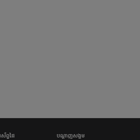
ស័ព្ទដៃ
បណ្តាញសង្គម