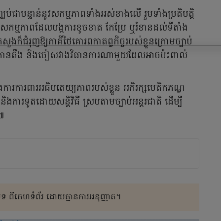
ឈប់ជាបន្ទាន់នូវសកម្មភាពទាំងអស់ខាងលើ រួមទាំងប្រតិបត្តិ
សកម្មភាពដែលបង្កការខូចខាត កែប្រែ ឬរំខានដល់ទីតាំង
រសួងក៏ជំរុញឱ្យភាគីថៃគោរពកាតព្វកិច្ចរបស់ខ្លួនក្រោមច្បាប់
ពតានតឹង និងចៀសវាងវិធានការណាមួយដែលអាចប៉ះពាល់
ក្នុងការការពារអធិបតេយ្យភាពរបស់ខ្លួន អភិរក្សបេតិកភណ្ឌ
និងការទូតដោយសន្តិវិធី ស្របតាមច្បាប់អន្តរជាតិ ដើម្បី
ិ៕
 ពីគេហទំព័រ ដោយគ្មានការអនុញ្ញាត។