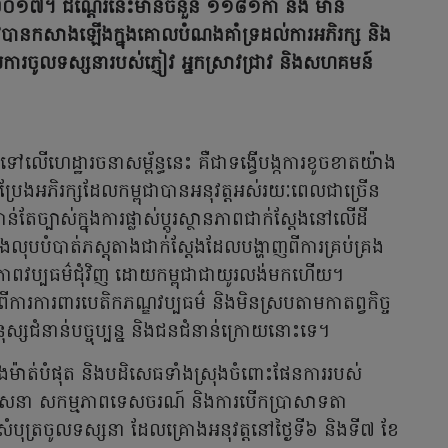
ាំ២០១៧។ ជណ្តើរនេះមានចំនួន ១១៨១កាំ និង មាន
ូវបានកសាងឡើងក្នុងគោលបំណងគាំទ្រដល់ការអភិរក្ស និង
ល់ការចូលទស្សនារបស់ភ្ញៀវ អ្នកស្រាវជ្រាវ និងសហគមន៍
ទៅលើហេដ្ឋារចនាសម្ព័ន្ធនេះ គឺជាទង្វើបង្កការខូចខាតយ៉ាង
្រឹងប្រែងអភិរក្សដែលកម្ពុជាបានអនុវត្តអស់រយៈពេលជាច្រើន
់តែច្បាស់ក្នុងការផ្លាស់ប្តូរស្ថានភាពជាក់ស្តែងនៅលើដី
លុបបំបាត់ភស្តុតាងជាក់ស្តែងដែលបង្ហាញពីការគ្រប់គ្រង
េសភាពវប្បធម៌ជុំវិញ ដោយកម្ពុជាជាយូរលង់មកហើយ។
ការការពារបេតិកភណ្ឌវប្បធម៌ និងមិនស្របតាមកាតព្វកិច្ច
មនុស្សជំនាន់បច្ចុប្បន្ន និងជនជំនាន់ក្រោយនោះទេ។
ម៉ឺងម៉ាត់បំផុត និងបដិសេធទាំងស្រុងចំពោះផែនការរបស់
ិធីសាសនា សកម្មភាពទេសចរណ៍ និងការបើកប្រាសាទតា
បុត្រចូលទស្សនា ដែលគ្រោងអនុវត្តនៅថ្ងៃទី៦ និងទី៧ ខែ