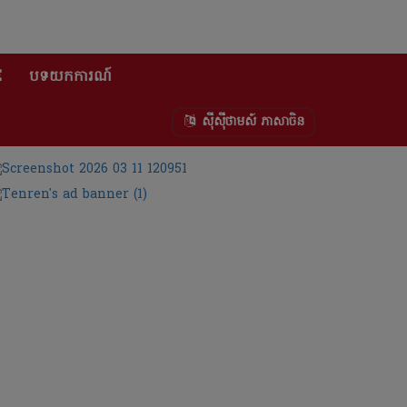
E
បទយកការណ៍
ស៊ីស៊ីថាមស៍ ភាសាចិន