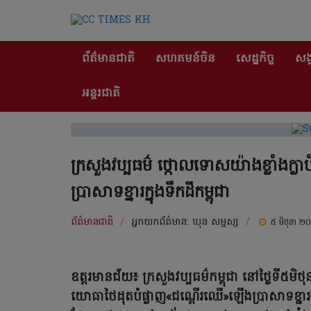
ព័ត៌មានជាតិ
សហគមន៍ចិន
សេដ្ឋកិច្ច
សង្
អន្តរជាតិ
ក្រសួងវប្បធម៌ ថ្កោលទោសយ៉ាងខ្លាំងក
ប្រាសាទខ្នារក្នុងទឹកដីកម្ពុជា
ព័ត៌មានជាតិ
/
អ្នកយកព័ត៌មាន:
ឃុន សម្ផស្ស
/
៥ មិថុនា ២
ឧត្តរមានជ័យ៖ ក្រសួងវប្បធម៌កម្ពុជា នៅថ្ងៃទី៥មិ
យោធាថៃដុតបំផ្លាញ«ជណ្តើរឈើ»ឡើងប្រាសាទខ្នារ និ