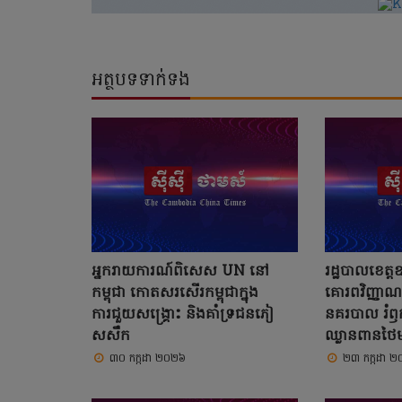
អត្ថបទទាក់ទង
អ្នករាយការណ៍ពិសេស UN នៅ
រដ្ឋបាលខេត្ត
កម្ពុជា កោតសរសើរកម្ពុជាក្នុង
គោរពវិញ្ញាណក្
ការជួយសង្គ្រោះ និងគាំទ្រជនភៀ
នគរបាល រំឭក
សសឹក
ឈ្លានពានថៃម
៣០ កក្កដា ២០២៦
២៣ កក្កដា 