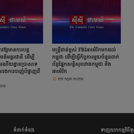
នាវឱ្យមានការបន្ត
មន្ត្រីជាន់ខ្ពស់ FBIអាម៉េរិកមកដល់
ន៍អន្តរជាតិ ដើម្បី
កម្ពុជា ដើម្បីធ្វើកិច្ចការមួយចំនួនពាក់
រមណីយដ្ឋានប្រាសាទ
ព័ន្ធផ្នែកសន្តិសុខរវាងកម្ពុជា និង
លរងការបាញ់បំផ្លាញពី
អាម៉េរិក
២២ កក្កដា ២០២៦
២០២៦
ទំនាក់ទំនង
ទាញយកកម្មវិធីទូរ