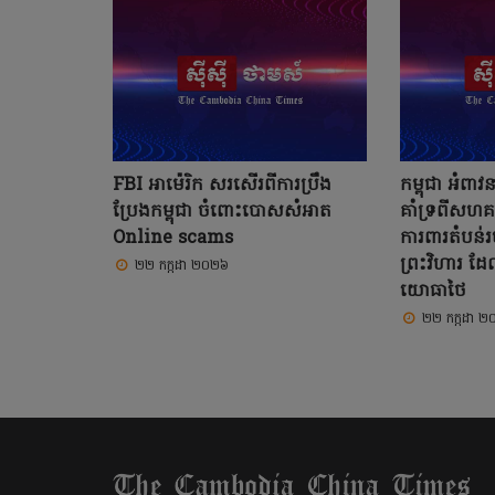
FBI អាម៉េរិក សរសើរពីការប្រឹង
កម្ពុជា អំពាវ
ប្រែងកម្ពុជា ចំពោះបោសសំអាត
គាំទ្រពីសហគម
Online scams
ការពារតំបន់
ព្រះវិហារ ដែ
២២ កក្កដា ២០២៦
យោធាថៃ
២២ កក្កដា 