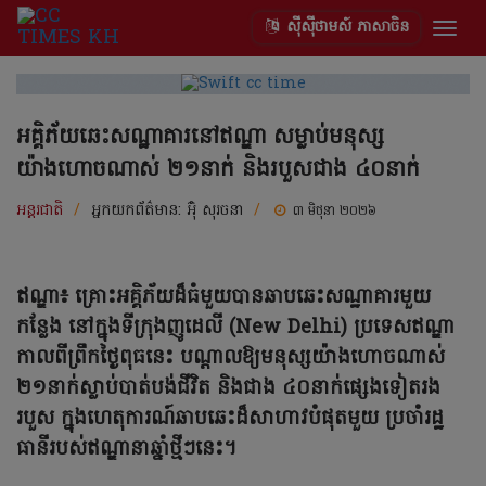
ស៊ីស៊ីថាមស៍ ភាសាចិន
Togg
navig
អគ្គិភ័យឆេះសណ្ឋាគារនៅឥណ្ឌា សម្លាប់មនុស្ស
យ៉ាងហោចណាស់ ២១នាក់ និងរបួសជាង ៤០នាក់
អន្តរជាតិ
/
អ្នកយកព័ត៌មាន:
អ៊ុំ សុរចនា
/
៣ មិថុនា ២០២៦
ឥណ្ឌា៖ គ្រោះអគ្គិភ័យដ៏ធំមួយបានឆាបឆេះសណ្ឋាគារមួយ
កន្លែង នៅក្នុងទីក្រុងញូដេលី (New Delhi) ប្រទេសឥណ្ឌា
កាលពីព្រឹកថ្ងៃពុធនេះ បណ្តាលឱ្យមនុស្សយ៉ាងហោចណាស់
២១នាក់ស្លាប់បាត់បង់ជីវិត និងជាង ៤០នាក់ផ្សេងទៀតរង
របួស ក្នុងហេតុការណ៍ឆាបឆេះដ៏សាហាវបំផុតមួយ ប្រចាំរដ្ឋ
ធានីរបស់ឥណ្ឌានាឆ្នាំថ្មីៗនេះ។