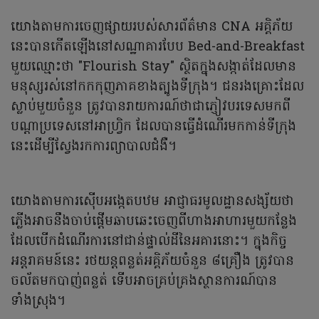
យោងតាមការចេញផ្សាយរបស់សារព័ត៌មាន CNA អគ្គិភ័យ
នេះបានកើតឡើងនៅសណ្ឋាគារបែប Bed-and-Breakfast
មួយឈ្មោះថា "Flourish Stay" ស្ថិតក្នុងសង្កាត់ដែលមាន
មនុស្សរស់នៅកកកុញភាគខាងត្បូងទីក្រុង។ ជនរងគ្រោះដែល
ស្លាប់មួយចំនួន ត្រូវបានរាយការណ៍ថាជាភ្ញៀវបរទេសមកពី
បណ្តាប្រទេសនៅអាហ្វ្រិក ដែលបានធ្វើដំណើរមកកាន់ទីក្រុង
នេះដើម្បីស្វែងរកការព្យាបាលជំងឺ។
យោងតាមការស៊ើបអង្កេតបឋម អាជ្ញាធរមូលដ្ឋានសង្ស័យថា
ភ្លើងអាចនឹងចាប់ផ្តើមឆាបឆេះចេញពីហាងអាហារមួយកន្លែង
ដែលបើកដំណើរការនៅជាន់ផ្ទាល់ដីនៃអគារនោះ។ ក្នុងកិច្ច
អន្តរាគមន៍នេះ រថយន្តពន្លត់អគ្គិភ័យចំនួន ៨គ្រឿង ត្រូវបាន
ចល័តមកបាញ់ពន្លត់ ទើបអាចគ្រប់គ្រងស្ថានការណ៍បាន
ទាំងស្រុង។