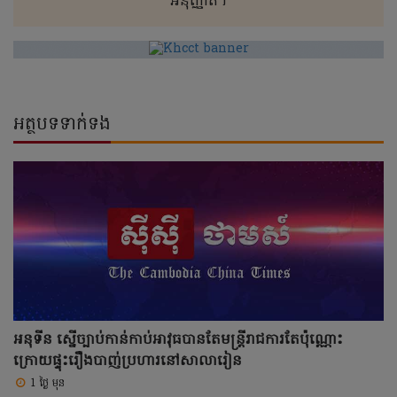
អនុញ្ញាត។
អត្ថបទទាក់ទង
អនុទីន ស្នើច្បាប់កាន់កាប់អាវុធបានតែមន្រ្តីរាជការតែប៉ុណ្ណោះ
ក្រោយផ្ទុះរឿងបាញ់ប្រហារនៅសាលារៀន
1 ថ្ងៃ មុន