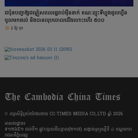
ជប៉ុនបញ្ជាឱ្យជម្លៀសពលរដ្ឋរាប់ម៉ឺននាក់ ខណៈព្យុះទីហ្វុងដូលហ្វីន
ចូលមកដល់ និងបានលុបចោលជើងហោះហើរ ៥០០
2 ថ្ងៃ មុន
​© រក្សា​សិទ្ធិ​គ្រប់​យ៉ាង​ដោយ​ CC-TIMES MEDIA CO,.LTD ឆ្នាំ​ 2026
អាសយដ្ឋាន៖
#១២៦E១ ជាន់ទី១ ផ្លូវហ្សាលដឺហ្គោល(២១៧) សង្កាត់អូរឫស្សីទី ៤ ខណ្ឌមករា
រាជធានីភ្នំពេញ