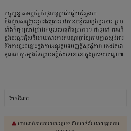
បច្ចុប្បន្ន សមត្ថកិច្ចកំពុងបន្តប្រតិបត្តិការស្វែងរក
និងជួយសង្គ្រោះអ្នករងគ្រោះទៅកាន់មន្ទីរពេទ្យក្បែរនោះ ព្រម
ទាំងកំពុងស្រាវជ្រាវរកមូលហេតុពិតប្រាកដ។ ជាទូទៅ ករណី
ឆ្លងចរន្តអគ្គិសនីដោយសារការតបណ្តាញខ្សែកាបគ្មានស្តង់ដារ
និងការខ្វះចន្លោះក្នុងការអនុវត្តបទបញ្ញត្តិសុវត្ថិភាព តែងតែជា
មូលហេតុចម្បងនៃគ្រោះអគ្គិភ័យនានានៅក្នុងប្រទេសឥណ្ឌា៕
ចែករំលែក
ហាមដាច់ខាតការយកអត្ថបទ ពីគេហទំព័រ ដោយគ្មានការ