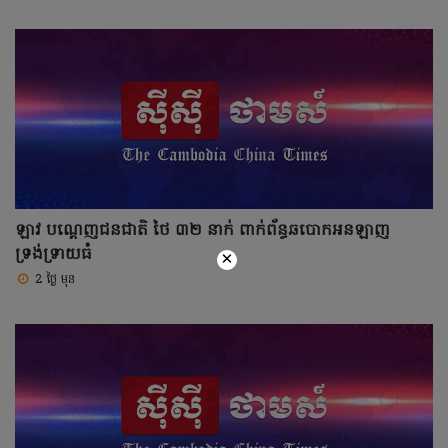
ឡាវ បណ្តេញជនជាតិ ថៃ ៣២ នាក់ ពាក់ព័ន្ធឆបោកអនឡាញ
ទ្រង់ទ្រាយធំ
×
2 ថ្ងៃ មុន