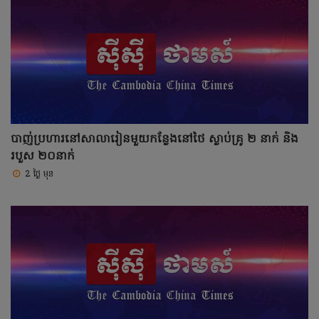
បាញ់ប្រហារនៅសាលារៀនមួយកន្លែងនៅថៃ ស្លាប់គ្រូ ២ នាក់ និង
របួស ២០នាក់
2 ថ្ងៃ មុន