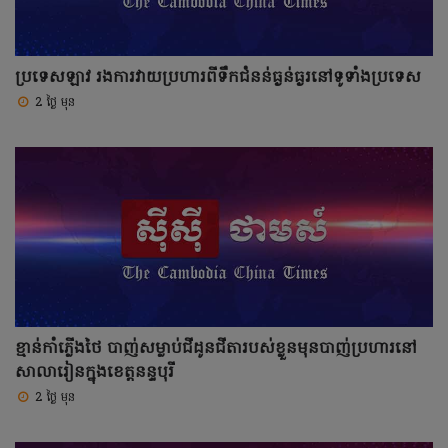
ប្រទេសឡាវ រងការវាយប្រហារពីទឹកជំនន់ធ្ងន់ធ្ងរនៅទូទាំងប្រទេស
2 ថ្ងៃ មុន
ខ្មាន់កាំភ្លើងថៃ បាញ់សម្លាប់ជីដូនជីតារបស់ខ្លួនមុនបាញ់ប្រហារនៅ
សាលារៀនក្នុងខេត្តនន្ទបុរី
2 ថ្ងៃ មុន