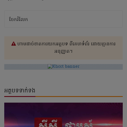
ចែករំលែក
ហាមដាច់ខាតការយកអត្ថបទ ពីគេហទំព័រ ដោយគ្មានការ
អនុញ្ញាត។
អត្ថបទទាក់ទង