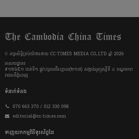
​© រក្សា​សិទ្ធិ​គ្រប់​យ៉ាង​ដោយ​ CC-TIMES MEDIA CO,.LTD ឆ្នាំ​ 2026
អាសយដ្ឋាន៖
#១២៦E១ ជាន់ទី១ ផ្លូវហ្សាលដឺហ្គោល(២១៧) សង្កាត់អូរឫស្សីទី ៤ ខណ្ឌមករា
រាជធានីភ្នំពេញ
ទំនាក់ទំនង
070 663 370 / 012 330 098
editorial@cc-times.com
ទាញយកកម្មវិធីទូរស័ព្ទដៃ