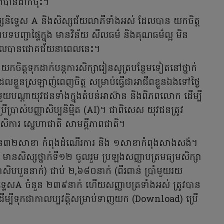
ាលាបានដាក់ចុះ។
ិទ្ទេស A និងសិស្សជ័យលាភីទាំងអស់ ដែលបាន យកចិត្ត
រពបទបញ្ជាផ្ទៃក្នុង មានវិន័យ សីលធម៌ និងគុណធម៌ល្អ មិន
តទទួលបានជោគជ័យនាពេលនេះ។
ំយកចិត្តទុកដាក់បន្តការសិក្សារៀនសូត្របន្ថែមទៀតនៅថ្នាក់
ែលខ្លួនស្រឡាញ់ពេញចិត្ត សម្រាប់ធ្វើជាអាជីពខ្លួនឯងទៅថ្ងៃ
មួយបណ្តាយុវជនទាំងក្នុងតំបន់អាស៊ាន និងពិភពលោក ដើម្បី
ប្រើប្រាស់បញ្ញាសិប្បនិម្មិត (AI)។ ជាពិសេស យុវជនត្រូវ
ិការ សេ្នហាជាតិ សាមគ្គីភាពជាតិ។
ជាតិ មាន៣២សាខា កំពុងដំណើរការ និង ១សាខាកំពុងសាងសង់។
មានសិស្សថ្នាក់ទី១២ ចូលរួម ប្រឡងសញ្ញាបត្រមធ្យមសិក្សា
ហាសិបបួននាក់) ជាប់ ២,៦៨០នាក់ (ពីរពាន់ ប្រាំមួយរយ
ទ្ទេសA ចំនួន ២៣៩នាក់ ហើយសញ្ញាបត្រទាំងអស់ ត្រូវបាន
ើម្បីទុកជាកាលប្បវត្តិសម្រាប់ទាញយក (Download) ប្រើ