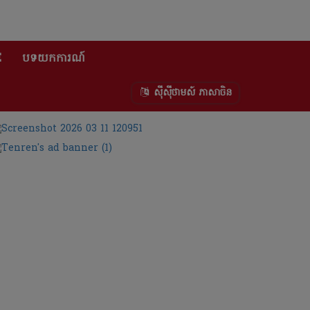
E
បទយកការណ៍
ស៊ីស៊ីថាមស៍ ភាសាចិន