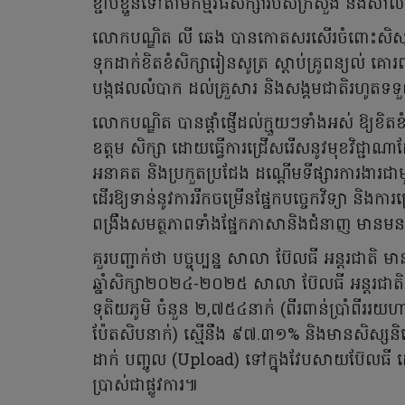
ខ្ជាប់ខ្ជួនទៅតាមកម្មវិធីសិក្សារបស់ក្រសួង និងស
លោកបណ្ឌិត លី ឆេង បានកោតសរសើរចំពោះសិស្សន
ទុកដាក់ខិតខំសិក្សារៀនសូត្រ ស្តាប់គ្រូពន្យល់ គោ
បង្កផលលំបាក ដល់គ្រួសារ និងសង្គមជាតិរហូ
លោកបណ្ឌិត បានផ្តាំផ្ញើដល់ក្មួយៗទាំងអស់ ឱ្យខិតខ
ឧត្តម សិក្សា ដោយធ្វើការជ្រើសរើសនូវមុខវិជ្ជាណាដ
អនាគត និងប្រកួតប្រជែង ដណ្តើមទីផ្សារការងារជា
ដើរឱ្យទាន់នូវការរីកចម្រើនផ្នែកបច្ចេកវិទ្យា និងការ
ពង្រឹងសមត្ថភាពទាំងផ្នែកភាសានិងជំនាញ មានមនស
គួរបញ្ជាក់ថា បច្ចុប្បន្ន សាលា ប៊ែលធី អន្តរ
ឆ្នាំសិក្សា២០២៤-២០២៥ សាលា ប៊ែលធី អន្តរជាតិ 
ទុតិយភូមិ ចំនួន ២,៧៥៤នាក់ (ពីរពាន់ប្រាំពីររយ
ប៉ែតសិបនាក់) ស្មើនឹង ៩៧.៣១% និងមានសិស្សនិ
ដាក់ បញ្ចូល (Upload) ទៅក្នុងវែបសាយប៊ែលធី ដ
ប្រាស់ជាផ្លូវការ៕