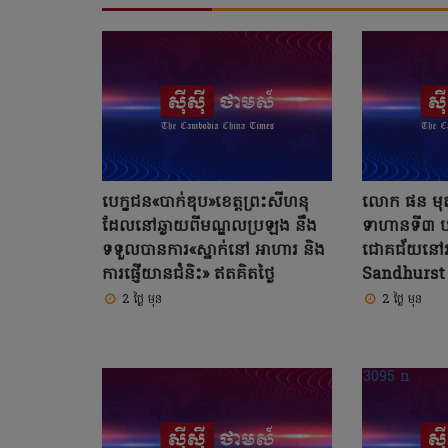
បេក្ខជន«បាក់ឌុប»ខេត្តព្រះសីហនុ
លោក ផន មុត
ដែលនៅឆ្ងាយពីមណ្ឌលប្រឡង នឹង
ទាហានទី៣ ប
ទទួលបានការ«ស្នាក់នៅ អាហារ និង
ជោគជ័យនៅរ
ការផ្ញើយានជំនិះ» ឥតគិតថ្លៃ
Sandhurst ព
2 ថ្ងៃ មុន
2 ថ្ងៃ មុន