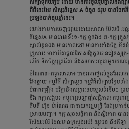
សិក្សាទុតិយភូមិ ដោយ មានការចូលរួមផ្ទាល់និងផ្
ពិធីនេះដែរ សិស្សនិទ្ទេស A ចំនួន ៥រូប បានច
ប្រឡងបាក់ឌុបឆ្នាំនេះ។
យោងតាមការចេញផ្សាយដោយសាលា ប៊ែលធី អន្តរជាត
និទ្ទេសA មានជាអាទិ៍៖១-កត្តាខ្លួនឯង ២-កត្តាគ្រួស
ស្គាល់ខ្លួនឯង មានគោលដៅ មានការតាំងចិត្ត ខិតខំ
គ្រួសារ៖ មាតាបិតាផ្តល់ឱកាសឱ្យកូនបានរៀនសូត្រ-ធ្វើកិ
លើក ទឹកចិត្តបុត្រធីតា និងសហការល្អជាមួយគណៈ
ចំណែក៣-កត្តាសាលា៖ មានអគារផ្ទាល់ខ្លួនដែលធានានិ
វែងឆ្ងាយ កម្មវិធី សិក្សាល្អៗ កម្មវិធីសិក្សាបន្
បំពាក់គ្រឿង បរិក្ខានិងសម្ភារៈឧបទ្ទេសទំនើបៗ ព្
និង កត្តាសង្គម៖ កម្ពុជាស្រឡាញ់សន្តិភាព! កម្ពុជា
ធិបតី ហ៊ុន ម៉ាណែត ជានាយករដ្ឋមន្ត្រី តែងប្រកាន់យ
ស្រាយបញ្ហា។ កត្តាសុខសន្តិភាព និងស្ថិរភាព បានធ្
វិស័យអប់រំ ដែលមានក្រសួងអប់រំ យុវជន និងកីឡា