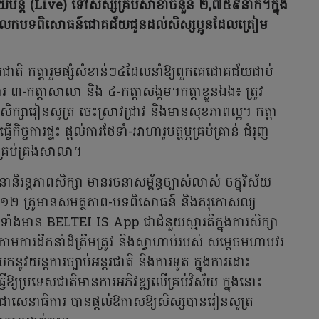
សាយបន្ត (Live) ទៅសិស្សគ្រប់សាខាចំនួន ២,៧៥៩នាក់។ក្នុង
ែករំលែកបទពិសោធន៍ជោគជ័យជូនដល់សិស្សប្អូនដែលត្រៀម
ិ កត្តារួមផ្សំសំខាន់ៗ៤ដែលនាំឱ្យពួកគេជោគជ័យជាប់
ារ ៣-កត្តាសាលា និង ៤-កត្តាសង្គម។កត្តាខ្លួនឯង៖ ត្រូវ
សិក្សារៀនសូត្រ ចេះស្រាវជ្រាវ និងមានសុខភាពល្អ។ កត្តា
ច្ចការផ្ទះ ផ្តល់ការថែទាំ-អាហារូបត្ថម្ភគ្រប់គ្រាន់ ជំរុញ
គ្រប់គ្រងសាលា។
រន្តភាពសិក្សា មានរចនាសម្ព័ន្ធច្បាស់លាស់ ចក្ខុវិស័យ
ថែមទាំង១២ គ្រូមានសមត្ថភាព-បទពិសោធន៍ និងគរុកោសល្យ
រមទាំងមាន BELTEI IS App ជាជំនួយស្មារតីក្នុងការសិក្សា
ក្រោមការដឹកនាំដ៏ត្រឹមត្រូវ និងស្វាហាប់របស់ សម្តេចមហាបវរ
កនូវយន្តការច្បាប់អន្តរជាតិ និងការទូត ក្នុងការដោះ
វើឱ្យប្រទេសជាតិមានការអភិវឌ្ឍលើគ្រប់វិស័យ ក្នុងនោះ
 ជាសេនាធិការ បានផ្តល់ឱកាសឱ្យសិស្សបានរៀនសូត្រ