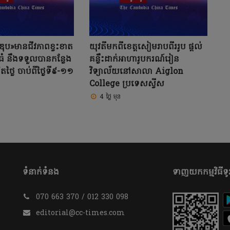
ឌុប»មានជីវភាពខ្វះខាត
យុវតីមកពីខេត្តសៀមរាបពីររូប ផ្តល់
់ធំ នឹងទទួលបានកន្លែង
គន្លឹះដាក់អាហារូបករណ៍រៀន
តថ្លៃ ចាប់ពីថ្ងៃទី៩-១១
វិទ្យាល័យនៅសាលា Aiglon
College ប្រទេសស្វីស
4 ថ្ងៃ មុន
ទំនាក់ទំនង
ទាញយកកម្មវិធីទូរ
070 663 370 / 012 330 098
​
editorial@cc-times.com