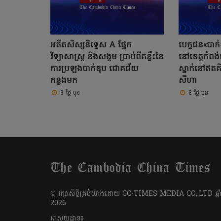
អតីតសិស្សនិទ្ទេស A ផ្នែក
បេក្ខជន«បាក់
វិទ្យាសាស្ត្រ និងសង្គម ប្រាប់ពីគន្លឹះនៃ
នៅខេត្តកំពង
ការប្រឡងបាក់ឌុប ជោគជ័យ
ស្នាក់នៅឥតគិ
កន្លងមក
សីហា
3 ថ្ងៃ មុន
3 ថ្ងៃ មុន
​© រក្សា​សិទ្ធិ​គ្រប់​យ៉ាង​ដោយ​ CC-TIMES MEDIA CO,.LTD ឆ្នាំ
2026
អាសយដ្ឋាន៖