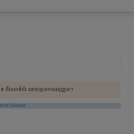
 ពីគេហទំព័រ ដោយគ្មានការអនុញ្ញាត។