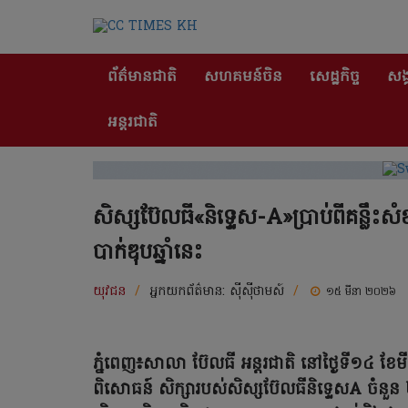
ព័ត៌មានជាតិ
សហគមន៍ចិន
សេដ្ឋកិច្ច
សង្
អន្តរជាតិ
សិស្សប៊ែលធី«និទ្ទេស-A»ប្រាប់ពីគន្លឹះ
បាក់ឌុបឆ្នាំនេះ
យុវជន
/
អ្នកយកព័ត៌មាន:
ស៊ីស៊ីថាមស៍
/
១៥ មីនា ២០២៦
ភ្នំពេញ៖សាលា ប៊ែលធី អន្តរជាតិ នៅថ្ងៃទី១៤ 
ពិសោធន៍ សិក្សារបស់សិស្សប៊ែលធីនិទ្ទេសA ចំនួន