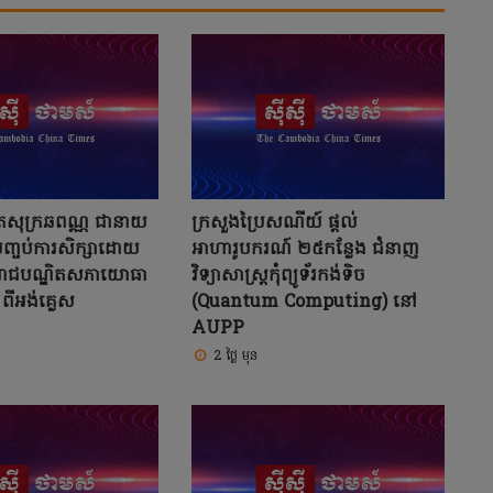
សុក្រឆពណ្ណ ជានាយ
ក្រសួងប្រៃសណីយ៍ ផ្តល់
ញ្ចប់ការសិក្សាដោយ
អាហារូបករណ៍ ២៥កន្លែង ជំនាញ
ាជបណ្ឌិតសភាយោធា
វិទ្យាសាស្ត្រកុំព្យូទ័រកង់ទិច
ីអង់គ្លេស
(Quantum Computing) នៅ
AUPP
2 ថ្ងៃ មុន