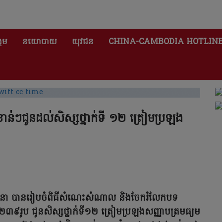
គម
នយោបាយ
យុវជន
CHINA-CAMBODIA HOTLIN
សំខាន់ៗជូនដល់សិស្សថ្នាក់ទី ១២ ត្រៀមប្រឡង
ខែមីនា បានរៀបចំពិធីសំណេះសំណាល និងចែករំលែកបទ
 ២៣៩រូប ជូនសិស្សថ្នាក់ទី១២ ត្រៀមប្រឡងសញ្ញាបត្រមធ្យម