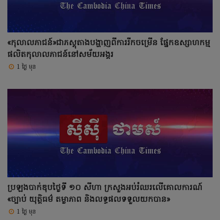
«កុលាលភាជន៍»ជាភស្តុតាងបង្ហាញពីការរីកចម្រើន ផ្នែកឧស្សាហកម្ម
ផលិតកុលាលភាជន៍នៅសម័យអង្គរ
1 ថ្ងៃ មុន
ប្រឡងបាក់ឌុបថ្ងៃទី ១០ សីហា ក្រសួងអប់រំឈរលើគោលការណ៍
«ច្បាប់ យុត្តិធម៌ តម្លាភាព និងលទ្ធផលទទួលយកបាន»
1 ថ្ងៃ មុន