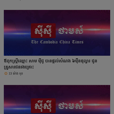
ឪពុកស្រ្តីឈ្មោះ សាម ម៉ីជូ បានផ្តល់សំណង ៦ម៉ឺនដុល្លារ ជូន
គ្រួសារជនរងគ្រោះ
13 ម៉ោង មុន