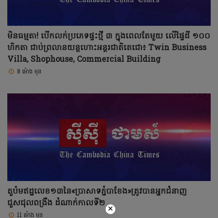
មិនធម្មតា! បើកលក់ប្រភេទផ្ទះថ្មី ៣ ក្នុងពេលតែមួយ លើផ្ទៃដី ១០០
ហិកតា ជាប់ព្រលានយន្តហោះអន្តរជាតិតេជោ៖ Twin Business
Villa, Shophouse, Commercial Building
8 ម៉ោង មុន
តួប៉មឥដ្ឋលេខ១៣នៃ«ប្រាសាទភ្នំបាខែង»ត្រូវបានអ្នកជំនាញ
ជួសជុលពង្រឹង ដំណាក់កាលទី២
×
11 ម៉ោង មុន