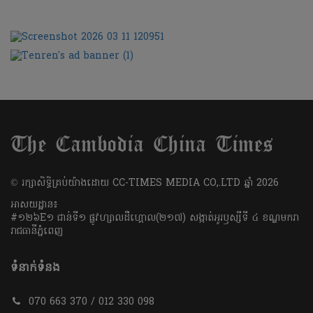
​© រក្សា​សិទ្ធិ​គ្រប់​យ៉ាង​ដោយ​ CC-TIMES MEDIA CO,.LTD ឆ្នាំ​ 2026
អាសយដ្ឋាន៖
#១២៦E១ ជាន់ទី១ ផ្លូវហ្សាលដឺហ្គោល(២១៧) សង្កាត់អូរឫស្សីទី ៤ ខណ្ឌមករា
រាជធានីភ្នំពេញ
ទំនាក់ទំនង
070 663 370 / 012 330 098