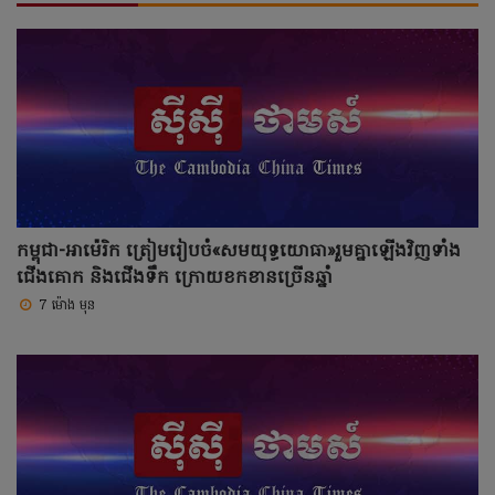
កម្ពុជា-អាម៉េរិក ត្រៀមរៀបចំ«សមយុទ្ធ​យោធា»រួមគ្នាឡើងវិញទាំង
ជើងគោក និងជើងទឹក ក្រោយខកខានច្រើនឆ្នាំ
7 ម៉ោង មុន