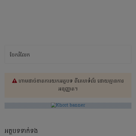
ចែករំលែក
ហាមដាច់ខាតការយកអត្ថបទ ពីគេហទំព័រ ដោយគ្មានការ
អនុញ្ញាត។
អត្ថបទទាក់ទង