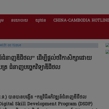
គម
នយោបាយ
យុវជន
CHINA-CAMBODIA HOTLIN
្ឍន៍ជំនាញឌីជីថល” ដើម្បីផ្តល់ថវិកាសិក្សាដោយ
ញាបត្រ ជំនាញបច្ចេកវិទ្យាឌីជីថល
ទ.) បានបានបង្កើត “កម្មវិធីអភិវឌ្ឍន៍ជំនាញឌីជីថល
ា Digital Skill Development Program (DSDP)