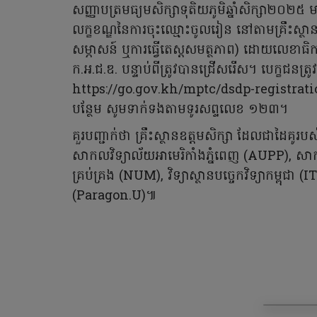
សញ្ញាបត្រមធ្យមសិក្សាទុតិយភូមិឆ្នាំសិក្សា២០២៥
លក្ខខណ្ឌនៃការចុះឈ្មោះចូលរៀន នៅតាមគ្រឹះស្ថានឧត
សម្ភាសន៍ ឬការធ្វើតេស្តសមត្ថភាព) ដោយលេខាធិការ
ក.អ.ជ.ឌ. បន្ទាប់ពីត្រូវបានជ្រើសរើស។ បេក្ខជនត្
https://go.gov.kh/mptc/dsdp-registration ឱ្
បន្ថែម សូមទាក់ទងតាមទូរសព្ទលេខ ១២៣។
គួរបញ្ជាក់ថា គ្រឹះស្ថានឧត្តមសិក្សា ដែលជាដៃគូរប
សាកលវិទ្យាល័យអាមេរិកាំងភ្នំពេញ (AUPP), សាក
គ្រប់គ្រង (NUM), វិទ្យាស្ថានបច្ចេកវិទ្យាកម្ពុជា 
(Paragon.U)៕