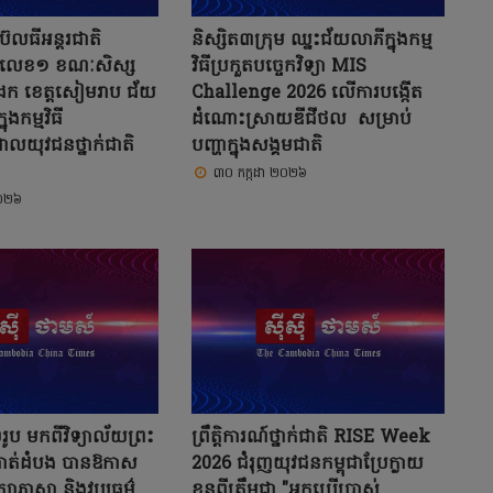
ែលធីអន្តរជាតិ
និស្សិត៣ក្រុម ឈ្នះជ័យលាភីក្នុងកម្ម
ភីលេខ១ ខណៈសិស្ស
វិធីប្រកួតបច្ចេកវិទ្យា MIS
ំដែក ខេត្តសៀមរាប ជ័យ
Challenge 2026 លើការបង្កើត
ងកម្មវិធី
ដំណោះស្រាយឌីជីថល សម្រាប់
យុវជនថ្នាក់ជាតិ
បញ្ហាក្នុងសង្គមជាតិ
៣០ កក្កដា ២០២៦
២០២៦
២រូប មកពីវិទ្យាល័យព្រះ
ព្រឹត្តិការណ៍ថ្នាក់ជាតិ RISE Week
្តបាត់ដំបង បានឱកាស
2026 ជំរុញយុវជនកម្ពុជាប្រែក្លាយ
ក្សាភាសា និងវប្បធម៌
ខ្លួនពីត្រឹមជា "អ្នកប្រើប្រាស់