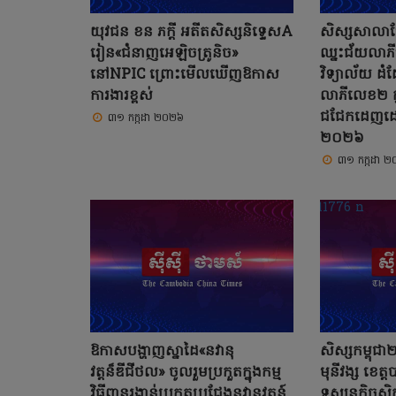
យុវជន ខន ភក្តី អតីតសិស្សនិទ្ទេសA
សិស្សសាលាប៊
រៀន«ជំនាញអេឡិចត្រូនិច»
ឈ្នះជ័យលា
នៅNPIC ព្រោះមើលឃើញឱកាស
វិទ្យាល័យ ដ
ការងារខ្ពស់
លាភីលេខ២ ក្នុ
ជជែកដេញដោល
៣១ កក្កដា ២០២៦
២០២៦
៣១ កក្កដា 
ឱកាសបង្ហាញស្នាដៃ«នវានុ
សិស្សកម្ពុជា
វត្តន៏ឌីជីថល» ចូលរួមប្រកួតក្នុងកម្ម
មុនីវង្ស ខេត
វិធីពានរង្វាន់ប្រកួតប្រជែងនវានុវត្តន៍
ទស្សនកិច្ចសិ