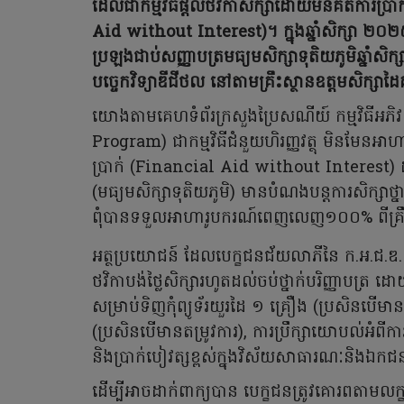
ដែលជាកម្មវិធីផ្តល់ថវិកាសិក្សាដោយមិនគិតការប្រ
Aid without Interest)។ ក្នុងឆ្នាំសិក្សា ២០
ប្រឡងជាប់សញ្ញាបត្រមធ្យមសិក្សាទុតិយភូមិឆ្នាំស
បច្ចេកវិទ្យាឌីជីថល នៅតាមគ្រឹះស្ថានឧត្តមសិក្សាដ
យោងតាមគេហទំព័រក្រសួងប្រៃសណីយ៍ កម្មវិធីអភ
Program) ជាកម្មវិធីជំនួយហិរញ្ញវត្ថុ មិនមែនអ
ប្រាក់ (Financial Aid without Interest) ដល
(មធ្យមសិក្សាទុតិយភូមិ) មានបំណងបន្តការសិក្សាថ
ពុំបានទទួលអាហារូបករណ៍ពេញលេញ១០០% ពីគ្រឹះស
អត្ថប្រយោជន៍ ដែលបេក្ខជនជ័យលាភីនៃ ក.អ.ជ.ឌ
ថវិកាបង់ថ្លៃសិក្សារហូតដល់ចប់ថ្នាក់បរិញ្ញាបត្រ
សម្រាប់ទិញកុំព្យូទ័រយួរដៃ ១ គ្រឿង (ប្រសិនបើមានត
(ប្រសិនបើមានតម្រូវការ), ការប្រឹក្សាយោបល់អំពីក
និងប្រាក់បៀវត្សខ្ពស់ក្នុងវិស័យសាធារណៈនិងឯក
ដើម្បីអាចដាក់ពាក្យបាន បេក្ខជនត្រូវគោរពតាមលក