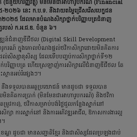
ាក់ (ជំនួយហិរញ្ញវត្ថុ) មិនមែនជាអាហារូបករណ៍ (Financial
២៥-២០២៦ នេះ ក.ប.ទ. នឹងវាយតម្លៃជ្រើសរើសបេក្ខជន
ិក្សា២០២៥ ដែលមានបំណងសិក្សាថ្នាក់បរិញ្ញាបត្រជំនាញ
ៃគូរបស់ ក.អ.ជ.ឌ. ចំនួន ៦។
ិវឌ្ឍន៍ជំនាញឌីជីថល (Digital Skill Development
ាហារូករណ៍ ក្នុងគោលបំណងផ្តល់ថវិកាសិក្សាដោយមិនគិតការ
់សិស្សានុសិស្ស ដែលទើបបញ្ចប់ការសិក្សាថ្នាក់ទី១២
្នាក់បរិញ្ញាបត្រ ហើយស្រឡាញ់ការសិក្សាលើជំនាញឌីជីថល តែ
្ថានអប់រំផ្សេងៗ។
. នឹងទទួលបានអត្ថប្រយោជន៍ មានដូចជា ទទួលបាន
 ដោយមិនគិតការប្រាក់ (មិនមែនជាអាហារូបករណ៍) និងថវិកា
ម្រូវការ), ថវិកាសម្រាប់បង់ថ្លៃជួលកន្លែងស្នាក់នៅ
ារសិក្សា ការស្នាក់នៅ និងការអភិវឌ្ឍអាជីព, ឱកាសការងារល្អ
ជន។
្ខខណ្ឌ ដូចជា មានសញ្ជាតិខ្មែរ និងជាសិស្សដែលប្រឡងជាប់