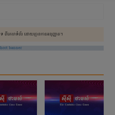
 ពីគេហទំព័រ ដោយគ្មានការអនុញ្ញាត។