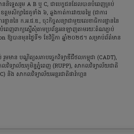
 មាននិទ្ទេសរួម A B ឬ C, ជាបេក្ខជនដែលបានបំពេញគ្រប់
្ដមសិក្សាដៃគូទាំង ៦, ឆ្លងកាត់ការវាយតម្លៃ (ជាការ
ដ្ឋាននៃ ក.អ.ជ.ឌ., ចុះកិច្ចសន្យាជាមួយលេខាធិការដ្ឋាននៃ
រូវបំពេញពាក្យស្នើសុំតាមប្រព័ន្ធអនឡាញតាមរយៈតំណភ្ជាប់
យបានមុនថ្ងៃទី១ ខែវិច្ឆិកា ឆ្នាំ២០២៥។ សម្រាប់ព័ត៌មាន
ស់ រួមមាន បណ្ឌិត្យសភាបច្ចេកវិទ្យាឌីជីថលកម្ពុជា (CADT),
លវិទ្យាល័យភូមិន្ទភ្នំពេញ (RUPP), សាកលវិទ្យាល័យជាតិ
(ITC) និង សាកលវិទ្យាល័យអន្តរជាតិផារ៉ាហ្គន