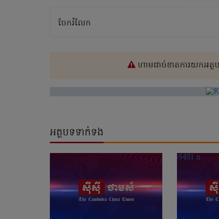
ចែករំលែក
ហាមដាច់ខាតការយកអត្ថបទ
អត្ថបទទាក់ទង