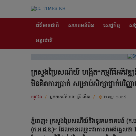
ព័ត៌មានជាតិ
សហគមន៍ចិន
សេដ្ឋកិច្ច
សង្
អន្តរជាតិ
ក្រសួងប្រៃសណីយ៍ ​បង្កើត“កម្មវិធីអភិវឌ
មិនគិតការប្រាក់ សម្រាប់សិក្សាថ្នាក់បរិញ្
យុវជន
/
អ្នកយកព័ត៌មាន:
គ្រី លីតា
/
២ កញ្ញា ២០២៥
ភ្នំពេញ៖ ក្រសួងប្រៃសណីយ៍និងទូរគមនាគមន៍ (ក.ប.
(ក.អ.ជ.ឌ.)” ដែលមានឈ្មោះជាភាសាអង់គ្លេសថ