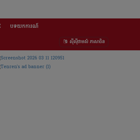
E
បទយកការណ៍
ស៊ីស៊ីថាមស៍ ភាសាចិន