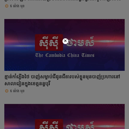
6 ម៉ោង មុន
×
ខ្មាន់កាំភ្លើងថៃ បាញ់សម្លាប់ជីដូនជីតារបស់ខ្លួនមុនបាញ់ប្រហារនៅ
សាលារៀនក្នុងខេត្តនន្ទបុរី
6 ម៉ោង មុន