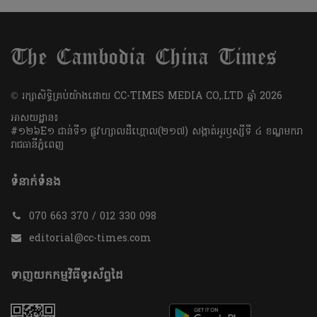
​© រក្សា​សិទ្ធិ​គ្រប់​យ៉ាង​ដោយ​ CC-TIMES MEDIA CO,.LTD ឆ្នាំ​ 2026
អាសយដ្ឋាន៖
#១២៦E១ ជាន់ទី១ ផ្លូវហ្សាលដឺហ្គោល(២១៧) សង្កាត់អូរឫស្សីទី ៤ ខណ្ឌមករា
រាជធានីភ្នំពេញ
ទំនាក់ទំនង
070 663 370 / 012 330 098
editorial@cc-times.com
ទាញយកកម្មវិធីទូរស័ព្ទដៃ