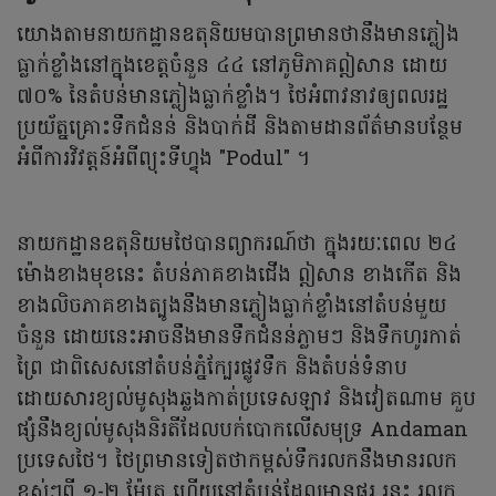
យោងតាមនាយកដ្ឋានឧតុនិយមបានព្រមានថានឹងមានភ្លៀង
ធ្លាក់ខ្លាំងនៅក្នុងខេត្តចំនួន ៤៤ នៅភូមិភាគឦសាន ដោយ
៧០% នៃតំបន់មានភ្លៀងធ្លាក់ខ្លាំង។ ថៃអំពាវនាវឲ្យពលរដ្ឋ
ប្រយ័ត្នគ្រោះទឹកជំនន់ និងបាក់ដី និងតាមដានព័ត៌មានបន្ថែម
អំពីការវិវត្តន៍អំពីព្យុះទីហ្វុង "Podul" ។
នាយកដ្ឋានឧតុនិយមថៃបានព្យាករណ៍ថា ក្នុងរយៈពេល ២៤
ម៉ោងខាងមុខនេះ តំបន់ភាគខាងជើង ឦសាន ខាងកើត និង
ខាងលិចភាគខាងត្បូងនឹងមានភ្លៀងធ្លាក់ខ្លាំងនៅតំបន់មួយ
ចំនួន ដោយនេះអាចនឹងមានទឹកជំនន់ភ្លាមៗ និងទឹកហូរកាត់
ព្រៃ ជាពិសេសនៅតំបន់ភ្នំក្បែរផ្លូវទឹក និងតំបន់ទំនាប
ដោយសារខ្យល់មូសុងឆ្លងកាត់ប្រទេសឡាវ និងវៀតណាម គួប
ផ្សំនឹងខ្យល់មូសុងនិរតីដែលបក់បោកលើសមុទ្រ Andaman
ប្រទេសថៃ។ ថៃព្រមានទៀតថាកម្ពស់ទឹករលកនឹងមានរលក
ខ្ពស់ៗពី ១-២ ម៉ែត្រ ហើយនៅតំបន់ដែលមានផ្គរ រន្ទះ រលក