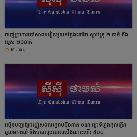
បាញ់ប្រហារនៅសាលារៀនមួយកន្លែងនៅថៃ ស្លាប់គ្រូ ២ នាក់ និង
របួស ២០នាក់
10 ម៉ោង មុន
ជប៉ុនបញ្ជាឱ្យជម្លៀសពលរដ្ឋរាប់ម៉ឺននាក់ ខណៈព្យុះទីហ្វុងដូលហ្វីន
ចូលមកដល់ និងបានលុបចោលជើងហោះហើរ ៥០០