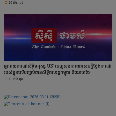
10 ម៉ោង មុន
អ្នករាយការណ៍សិទ្ធិមនុស្ស UN ចេញសារការពារសេចក្តីថ្លែងការណ៍
របស់ខ្លួនលើបញ្ហាបំពានសិទ្ធិពលរដ្ឋកម្ពុជា ពីយោធាថៃ
11 ម៉ោង មុន