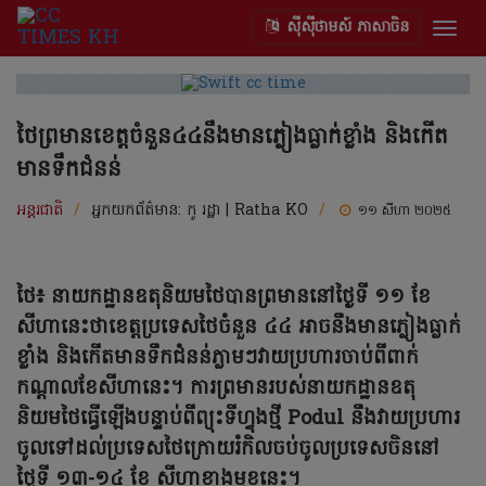
ស៊ីស៊ីថាមស៍ ភាសាចិន
Togg
navig
ថៃព្រមានខេត្តចំនួន៤៤នឹងមានភ្លៀងធ្លាក់ខ្លាំង និងកើត
មានទឹកជំនន់
អន្តរជាតិ
/
អ្នកយកព័ត៌មាន:
កូ រដ្ឋា | Ratha KO
/
១១ សីហា ២០២៥
ថៃ៖ នាយកដ្ឋានឧតុនិយមថៃបានព្រមាននៅថ្ងៃទី ១១ ខែ
សីហានេះថាខេត្តប្រទេសថៃចំនួន ៤៤ អាចនឹងមានភ្លៀងធ្លាក់
ខ្លាំង និងកើតមានទឹកជំនន់ភ្លាមៗវាយប្រហារចាប់ពីពាក់
កណ្តាលខែសីហានេះ។ ការព្រមានរបស់នាយកដ្ឋានឧតុ
និយមថៃធ្វើឡើងបន្ទាប់ពីព្យុះទីហ្វុងថ្មី Podul នឹងវាយប្រហារ
ចូលទៅដល់ប្រទេសថៃក្រោយរំកិលចប់ចូលប្រទេសចិននៅ
ថ្ងៃទី ១៣-១៤ ខែ សីហាខាងមុខនេះ។