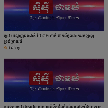
ឡាវ បណ្តេញជនជាតិ ថៃ ៣២ នាក់ ពាក់ព័ន្ធឆបោកអនឡាញ
ទ្រង់ទ្រាយធំ
5 ម៉ោង មុន
ប្រទេសឡាវ រងការវាយប្រហារពីទឹកជំនន់ធ្ងន់ធ្ងរនៅទូទាំងប្រទេស