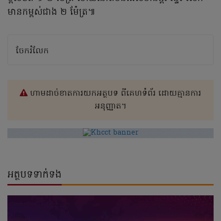
មានកម្ពស់ជាង ២ ម៉ែត្រ៕
ចែករំលែក
ហាមដាច់ខាតការយកអត្ថបទ ពីគេហទំព័រ ដោយគ្មានការ
អនុញ្ញាត។
អត្ថបទទាក់ទង