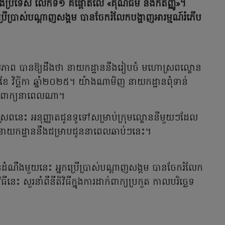
ងប្រទេស លើកទី១ គឺផ្តោតលើ «គុណធម៌ និងកតញ្ញូ»។
រើប្រាស់បណ្តាញសង្គម បានចែករំលែកបង្ហាញអារម្មណ៍រំភើប
ភាព បានឱ្យដឹងថា នាយកដ្ឋាននឹងរៀបចំ មហោស្រពល្ខោន
 វិច្ឆិកា ឆ្នាំ២០២៥។ យ៉ាងណាមិញ នាយកដ្ឋានពុំទាន់
ួលពាក្យនាពេលណា។
ពនេះ អនុញ្ញាតជូនទូទៅសម្រាប់ក្រុមល្ខោននីមួយៗដែល
នាយកដ្ឋាននឹងជម្រាបជូននាពេលឆាប់ៗនេះ។
នដំណឹងមួយនេះ អ្នកប្រើប្រាស់បណ្តាញសង្គម បានចែករំលែក
ីនេះ សួរនាំពីនីតិវិធីក្នុងការដាក់ពាក្យប្រកួត កាលបរិច្ឆេទ