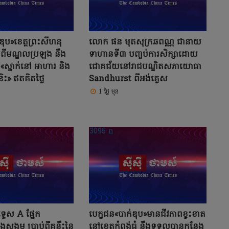
ឌុប»ខេត្តព្រះសីហនុ
លោក ផន មុតសុក្រឆពណ្ណ ជានាយ
ពីមណ្ឌលប្រឡង នឹង
ទាហានទី៣ បញ្ចប់ការសិក្សាដោយ
ស្នាក់នៅ អាហារ និង
ជោគជ័យនៅរាជបណ្ឌិតសភាយោធា
និះ» ឥតគិតថ្លៃ
Sandhurst ពីអង់គ្លេស
1 ថ្ងៃ មុន
្ទេស A ផ្នែក
បេក្ខជន«បាក់ឌុប»មានជីវភាពខ្វះខាត
និងសង្គម ប្រាប់ពីគន្លឹះនៃ
នៅខេត្តកំពង់ធំ នឹងទទួលបានកន្លែង