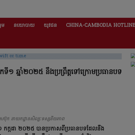
គម
នយោបាយ
យុវជន
CHINA-CAMBODIA HOTLIN
១ ឆ្នាំ២០២៥ នឹងប្រព្រឹត្តទៅក្រោមប្រធានបទ
េសប៊ុក នាយកដ្ឋានសិល្បៈទស្សនីយភាព
ទី១ កក្កដា​ ២០២៥ បានប្រកាសពីប្រធានបទដែលនឹង