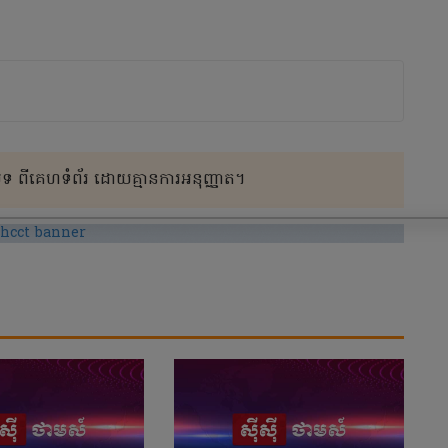
 ពីគេហទំព័រ ដោយគ្មានការអនុញ្ញាត។