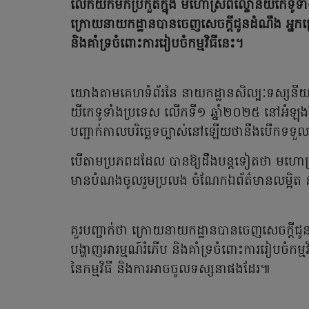
លើកយកមកប្រកួតក្នុង មហោស្រពល្ខោនយីកេទូទាំ
ក្រោយនាយកដ្ឋានបានចេញសេចក្តីជូនដំណឹង អ្នកប្
និងគាំទ្រចំពោះការរៀបចំកម្មវិធីនេះ។
យោងតាមគេហទំព័រនៃ នាយកដ្ឋានសិល្បៈទស្សនីយ
យីកេទូទាំងប្រទេស លើកទី១ ឆ្នាំ២០២៥ នៅអំឡុងខែ
បញ្ជាក់កាលបរិច្ឆេទច្បាស់នៅឡើយថានឹងបើកទទ
បើតាមប្រភពដដែល បានឱ្យដឹងបន្តទៀតថា មហោស្រ
មានបំណងចូលរួមប្រលង ចំណែកឯព័ត៌មានលម្អិត 
គួរបញ្ជាក់ថា ក្រោយនាយកដ្ឋានបានចេញសេចក្តីជូ
បង្ហាញអារម្មណ៍រំភើប និងគាំទ្រចំពោះការរៀបចំកម្មវិធ
នៃកម្មវិធី​ និងការអាចចូលទស្សនាផងដែរ៕