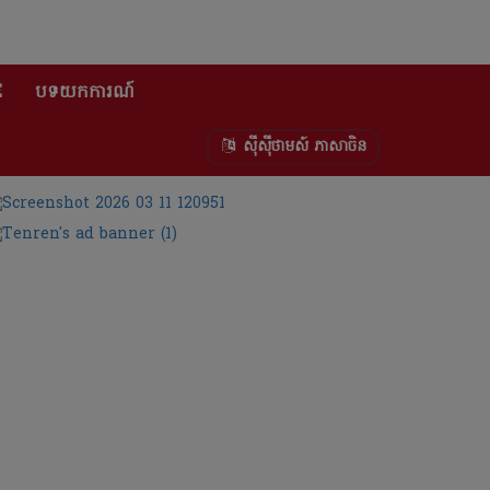
E
បទយកការណ៍
ស៊ីស៊ីថាមស៍ ភាសាចិន