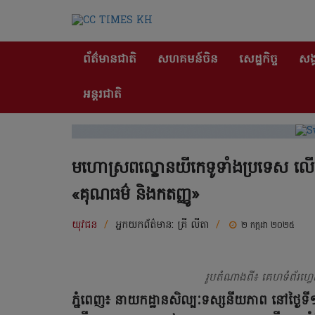
ព័ត៌មានជាតិ
សហគមន៍ចិន
សេដ្ឋកិច្ច
សង្
អន្តរជាតិ
មហោស្រពល្ខោនយីកេទូទាំងប្រទេស លើកទី
«គុណធម៌ និងកតញ្ញូ»
យុវជន
/
អ្នកយកព័ត៌មាន:
គ្រី​ លីតា
/
២ កក្កដា ២០២៥
រូបតំណាងពី៖ គេហទំព័រហ្វ
ភ្នំពេញ៖ នាយកដ្ឋានសិល្បៈទស្សនីយភាព នៅថ្ងៃ