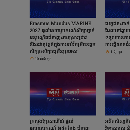
Erasmus Mundus MARIHE
បេក្ខជន«បាក់
2027 ផ្តល់អាហារូបករណ៍សិក្សាថ្នាក់
ដែលនៅឆ្ងាយ
អនុបណ្ឌិតជំនាញ«ការស្រាវជ្រាវ
ទទួលបានការ«
និងនវានុវត្តន៍ក្នុងការអប់រំកម្រិតឧត្តម
ការផ្ញើយានជំ
សិក្សា»សិក្សាច្រើនប្រទេស
1 ថ្ងៃ មុន
10 ម៉ោង មុន
ក្រសួងប្រៃសណីយ៍ ផ្តល់
អតីតសិស្សនិទ
អាហារូបករណ៍ ២៥កន្លែង ជំនាញ
វិទ្យាសាស្ត្រ 