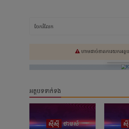
ចែករំលែក
ហាមដាច់ខាតការយកអត្ថបទ
អត្ថបទទាក់ទង