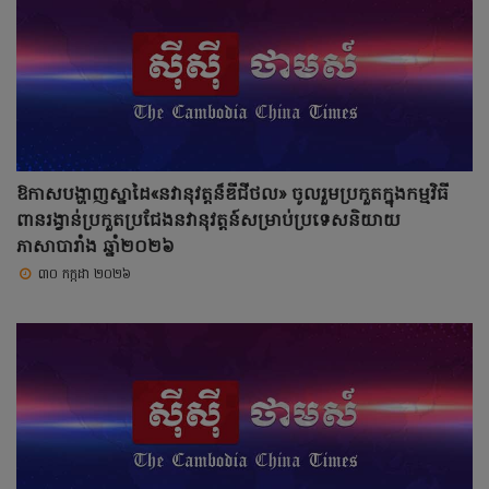
ឱកាសបង្ហាញស្នាដៃ«នវានុវត្តន៏ឌីជីថល» ចូលរួមប្រកួតក្នុងកម្មវិធី
ពានរង្វាន់ប្រកួតប្រជែងនវានុវត្តន៍សម្រាប់ប្រទេសនិយាយ
ភាសាបារាំង ឆ្នាំ២០២៦
៣០ កក្កដា ២០២៦