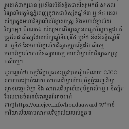
រួមដាក់ពាក្យបាន ប្រសិនបើនិស្សិតជាសិស្សមកពី សាកល
វិទ្យាល័យភូមិន្ទភ្នំពេញត្រូវតែជានិស្សិតឆ្នាំទី៣ ឬ ទី៤ ដែល
សិក្សាក្នុងមហាវិទ្យាល័យវិទ្យាសាស្រ្ត និងមហាវិទ្យាល័យ
វិស្វកម្ម។ ចំណែកឯ សិស្សមកពីវិទ្យាស្ថានបច្ចេកវិទ្យាកម្ពុជា គឺ
ត្រូវតែជាសិស្សដែលសិក្សាឆ្នាំទី៣,ទី៤ ឬទី៥ និងនិស្សិតឆ្នាំទី
៣ ឬទី៤ នៃមហាវិទ្យាល័យវិស្វកម្មប្រព័ន្ធជីវកសិកម្ម
មហាវិទ្យាល័យកសិឧស្សាហកម្ម មហាវិទ្យាល័យវិទ្យាសាស្រ្ត
កសិកម្ម។
គួរបញ្ជាក់ថា កម្មវិធីប្រកួតនេះត្រូវបានរៀបចំដោយ CJCC
សហការរៀបចំដោយ សាកលវិទ្យាល័យភូមិន្ទភ្នំពេញ វិទ្យា
ស្ថានបច្ចេកវិទ្យា និង សាកលវិទ្យាល័យភូមិន្ទកសិកម្ម។ និស្សិត
ដែលមានចំណាប់អារម្មណ៍អាចដាក់
ពាក្យhttps://on.cjcc.info/hondaaward ទៅកាន់
ការិយាល័យតាមសាកលវិទ្យាល័យរបស់ខ្លួន៕