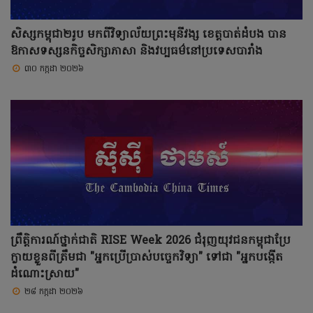
សិស្សកម្ពុជា២រូប មកពីវិទ្យាល័យព្រះមុនីវង្ស ខេត្តបាត់ដំបង បាន
ឱកាសទស្សនកិច្ចសិក្សាភាសា និងវប្បធម៌នៅប្រទេសបារាំង
៣០ កក្កដា ២០២៦
ព្រឹត្តិការណ៍ថ្នាក់ជាតិ RISE Week 2026 ជំរុញយុវជនកម្ពុជាប្រែ
ក្លាយខ្លួនពីត្រឹមជា "អ្នកប្រើប្រាស់បច្ចេកវិទ្យា" ទៅជា "អ្នកបង្កើត
ដំណោះស្រាយ"
២៨ កក្កដា ២០២៦