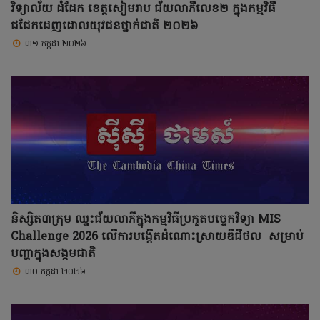
វិទ្យាល័យ ដំដែក ខេត្តសៀមរាប ជ័យលាភីលេខ២ ក្នុងកម្មវិធី
ជជែកដេញដោលយុវជនថ្នាក់ជាតិ ២០២៦
៣១ កក្កដា ២០២៦
និស្សិត៣ក្រុម ឈ្នះជ័យលាភីក្នុងកម្មវិធីប្រកួតបច្ចេកវិទ្យា MIS
Challenge 2026 លើការបង្កើតដំណោះស្រាយឌីជីថល សម្រាប់
បញ្ហាក្នុងសង្គមជាតិ
៣០ កក្កដា ២០២៦