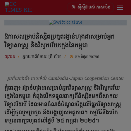
ស៊ីស៊ីថាមស៍ ភាសាចិន
Togg
navig
ឱកាសសម្រាប់និស្សិតប្រកួតរង្វាន់ហុងដាសម្រាប់អ្នក
វិទ្យាសាស្រ្ត និងវិស្វករវ័យក្មេងនៃកម្ពុជា
យុវជន
/
អ្នកយកព័ត៌មាន:
គ្រី លីតា
/
២៦ មិថុនា ២០២៥
រូបតំំណាងពី៖ គេហទំព័រ Cambodia-Japan Cooperation Center
ភ្នំពេញ៖ រង្វាន់ហុងដាសម្រាប់អ្នកវិទ្យាសាស្រ្ត និងវិស្វករវ័យ
ក្មេងនៃកម្ពុជា កំពុងបើកទទួលពាក្យពីនិស្សិតមកពីសាកល
វិទ្យាល័យបី ដែលមានចំណង់ចំណូលចិត្តលើផ្នែកវិទ្យាសាស្រ្ត
ដើម្បីចូលរួមប្រកួត និងបង្ហាញសមត្ថភាព។ កម្មវិធីនឹងបើក
ទទួលពាក្យរហូតដល់ថ្ងៃទី ២៥ កក្កដា ២០២៥។