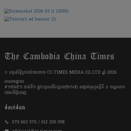
​© រក្សា​សិទ្ធិ​គ្រប់​យ៉ាង​ដោយ​ CC-TIMES MEDIA CO,.LTD ឆ្នាំ​ 2026
អាសយដ្ឋាន៖
#១២៦E១ ជាន់ទី១ ផ្លូវហ្សាលដឺហ្គោល(២១៧) សង្កាត់អូរឫស្សីទី ៤ ខណ្ឌមករា
រាជធានីភ្នំពេញ
ទំនាក់ទំនង
070 663 370 / 012 330 098