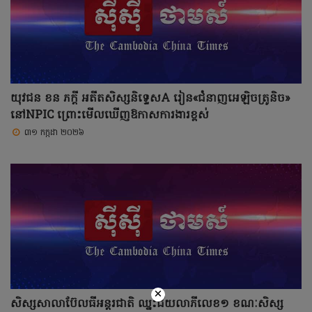
យុវជន ខន ភក្តី អតីតសិស្សនិទ្ទេសA រៀន«ជំនាញអេឡិចត្រូនិច»
នៅNPIC ព្រោះមើលឃើញឱកាសការងារខ្ពស់
៣១ កក្កដា ២០២៦
×
សិស្សសាលាប៊ែលធីអន្តរជាតិ ឈ្នះជ័យលាភីលេខ១ ខណៈសិស្ស