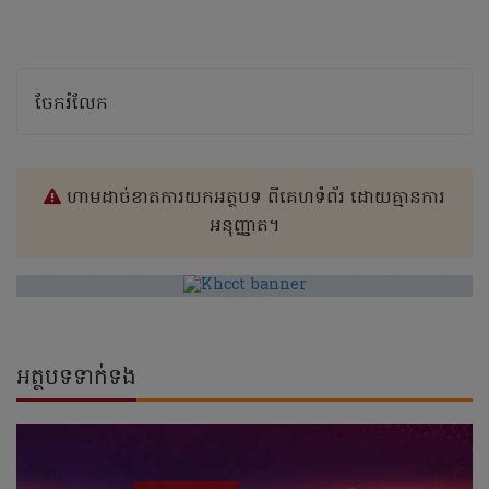
ចែករំលែក
ហាមដាច់ខាតការយកអត្ថបទ ពីគេហទំព័រ ដោយគ្មានការ
អនុញ្ញាត។
អត្ថបទទាក់ទង