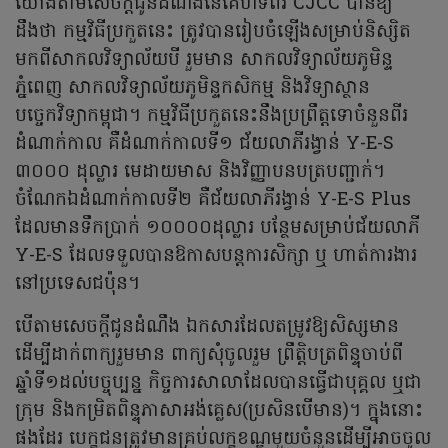
យោងតាមសេចក្តីជូនដំណឹងនៃគេហទំព័រ CJCC បានឱ្យ
ដឹងថា កម្មវិធីប្រកួតនេះ ត្រូវបានរៀបចំឡើងសម្រាប់និស្សិត
មកពីសាកលវិទ្យាល័យបី រួមមាន សាកលវិទ្យាល័យភូមិន្ទ
ភ្នំពេញ សាកលវិទ្យាល័យភូមិន្ទកសិកម្ម និងវិទ្យាស្ថាន
បច្ចេកវិទ្យាកម្ពុជា។ កម្មវិធីប្រកួតនេះនឹងប្រព្រឹត្តទោចំនួនពីរ
ដំណាក់កាល គឺដំណាក់កាលទី១ ជ័យលាភីរង្វាន់ Y-E-S
៣០០០ ដុល្លារ មេដាយមាស និងវិញ្ញាបនបត្របញ្ជាក់។
ចំណែកឯដំណាក់កាលទី២ គឺជ័យលាភីរង្វាន់ Y-E-S Plus
ដែលមានទឹកប្រាក់ ១០០០០ដុល្លារ បន្ថែមសម្រាប់ជ័យលាភី
Y-E-S ដែលទទួលបានឱកាសបន្តការសិក្សា ឬ ហាត់ការងារ
នៅប្រទេសជប៉ុន។
បើតាមសេចក្តីជូនដំណឹង ឯកសារដែលតម្រូវឱ្យសិស្សមាន
ដើម្បីដាក់ពាក្យរួមមាន ពាក្យសុំចូលរួម ព្រឹត្តិបត្រពិន្ទុចាប់ពី
ឆ្នាំទី១ដល់បច្ចុប្បន្ន កិច្ចការសាលាដែលបានធ្វើជាបុគ្គល ឬជា
ក្រុម និងកម្រិតពិន្ទុភាសាអង់គ្លេស(ប្រសិនបើមាន)។ ក្នុងនោះ
ផងដែរ បេក្ខជនត្រូវមានគ្រប់លក្ខខណ្ឌមួយចំនួនដើម្បីអាចចូល