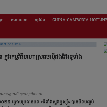
គម
នយោបាយ
យុវជន
CHINA-CAMBODIA HOTLIN
ត្រ ក្នុងកម្មវិធីមហោស្រពចាប៉ីដងវែងទូទាំង
រ នាយកដ្ឋានសិល្បៈទស្សនីយភាព
ំ២០២៥ ក្រោមប្រធានបទ «ទំពាំងស្នងឬស្សី» បានបិទបញ្ចប់