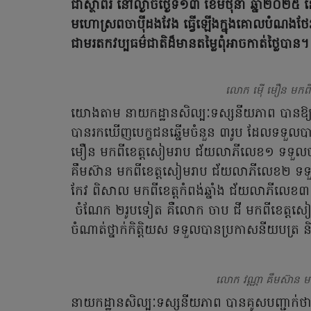
ជាស្ថាពរ នៅល្ងាចថ្ងៃទី១៣ ខែមិថុនា ឆ្នាំ២
មហោស្រពចាប៉ីដងវែង ធ្វើឡើងក្នុងគោលបំណងថែរក្
ជាមរតកវប្បធម៌ជាតិដ៏មានតម្លៃពុំអាចកាត់ថ្លៃបាន។
លោក ម៉ើ មឿន មកព
យោងតាម នាយកដ្ឋានសិល្បៈទស្សនីយភាព បានឱ្យដ
បានរកឃើញបេក្ខជនឆ្នើមចំនួន ៣រូប ដែលទទួលបានជ័យ
មឿន មកពីខេត្តសៀមរាប ជ័យលាភីលេខ១ ទទួលបានព
គឹមស៊ាន មកពីខេត្តសៀមរាប ជ័យលាភីលេខ២ ទទួលបា
កែវ ពិសាល មកពីខេត្តកំពង់ឆ្នាំង ជ័យលាភីលេខ៣ ទទ
ចំណែក ២រូបទៀត គឺលោក ចាប ជី មកពីខេត្តសៀមរ
ចំណាត់ថ្នាក់កិត្តិយស ទទួលបានប្រកាសនីយបត្រ និងប
លោក វណ្ណា គឹមស៊ាន 
នាយកដ្ឋានសិល្បៈទស្សនីយភាព បានគូសបញ្ជាក់ថា កម្