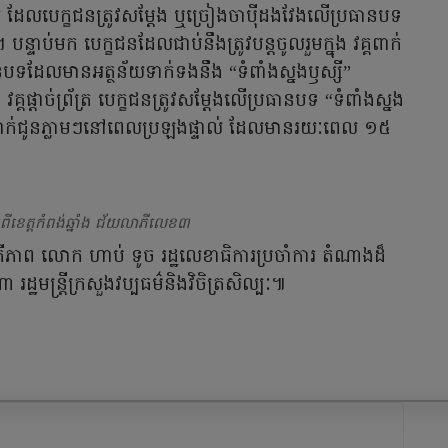
ដេអូ ដែលបេក្ខជនត្រូវសម្តែង ឬច្រៀងចាប៉ីដងវែងលើប្រធានបទ
្ទាប់មក បេក្ខជនដែលជាប់នឹងត្រូវបន្តចូលរួមក្នុង វគ្គពាក់
ធានបទដែលមានអត្ថន័យទាក់ទងនឹង “ទំពាំងស្នងឫស្សី”
្គផ្តាច់ព្រ័ត្រ បេក្ខជនត្រូវសម្តែងលើប្រធានបទ “ទំពាំងស្នង
ាក់ជូនភ្លាមៗនៅពេលប្រឡងផ្ទាល់ ដែលមានរយៈពេល ១៥
ខេត្តកំពង់ឆ្នាំង ជ័យលាភីលេខ៣
ធិបតីភាព លោក ហាប់ ទូច រដ្ឋលេខាធិការប្រចាំការ តំណាងដ៏
្ឋមន្ត្រីក្រសួងវប្បធម៌និងវិចិត្រសិល្បៈ៕