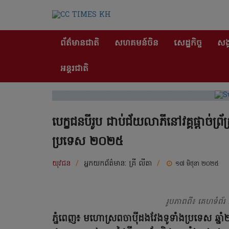
ព័ត៌មានជាតិ
សហគមន៍ចិន
សេដ្ឋកិច្ច
សង្
អន្តរជាតិ
បេក្ខជនបីរូប ជាប់ជ័យលាភីនៅវគ្គផ្តាច់ព្រ័
ប្រទេស ២០២៥
យុវជន
/
អ្នកយកព័ត៌មាន:
គ្រី លីតា
/
១៧ មិថុនា ២០២៥
រូបភាពពី៖ គេហទំព័
ភ្នំពេញ៖ មហោស្រពចាប៉ីដងវែងទូទាំងប្រទេស ឆ្នា