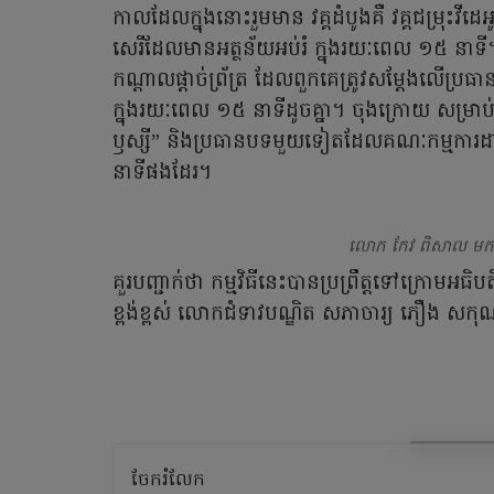
កាលដែលក្នុងនោះរួមមាន វគ្គដំបូងគឺ វគ្គជម្រុះវី
សេរីដែលមានអត្ថន័យអប់រំ ក្នុងរយៈពេល ១៥ នាទី។ បន
កណ្តាលផ្តាច់ព្រ័ត្រ ដែលពួកគេត្រូវសម្តែងលើប្រ
ក្នុងរយៈពេល ១៥ នាទីដូចគ្នា។ ចុងក្រោយ សម្រាប់ វគ
ឫស្សី” និងប្រធានបទមួយទៀតដែលគណៈកម្មការដ
នាទីផងដែរ។
លោក កែវ ពិសាល មកពី
គួរបញ្ជាក់ថា កម្មវិធីនេះបានប្រព្រឹត្តទៅក្រោមអ
ខ្ពង់ខ្ពស់ លោកជំទាវបណ្ឌិត សភាចារ្យ ភឿង សកុណា រដ
ចែករំលែក