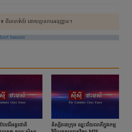
 ពីគេហទំព័រ ដោយគ្មានការអនុញ្ញាត។
ែលធីអន្តរជាតិ
និស្សិត៣ក្រុម ឈ្នះជ័យលាភីក្នុងកម្ម