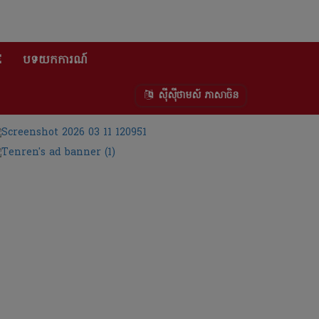
E
បទយកការណ៍
ស៊ីស៊ីថាមស៍ ភាសាចិន