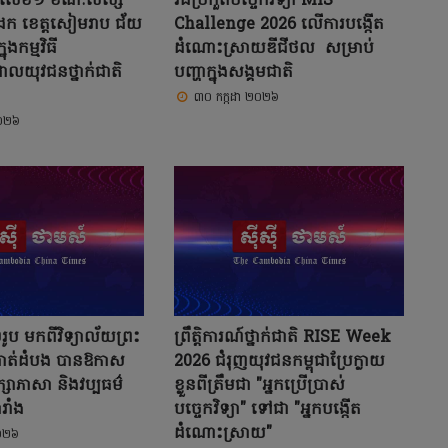
ភីលេខ១ ខណៈសិស្ស
វិធីប្រកួតបច្ចេកវិទ្យា MIS
ំដែក ខេត្តសៀមរាប ជ័យ
Challenge 2026 លើការបង្កើត
ងកម្មវិធី
ដំណោះស្រាយឌីជីថល សម្រាប់
យុវជនថ្នាក់ជាតិ
បញ្ហាក្នុងសង្គមជាតិ
៣០ កក្កដា ២០២៦
២០២៦
២រូប មកពីវិទ្យាល័យព្រះ
ព្រឹត្តិការណ៍ថ្នាក់ជាតិ RISE Week
្តបាត់ដំបង បានឱកាស
2026 ជំរុញយុវជនកម្ពុជាប្រែក្លាយ
ក្សាភាសា និងវប្បធម៌
ខ្លួនពីត្រឹមជា "អ្នកប្រើប្រាស់
រាំង
បច្ចេកវិទ្យា" ទៅជា "អ្នកបង្កើត
ដំណោះស្រាយ"
២០២៦