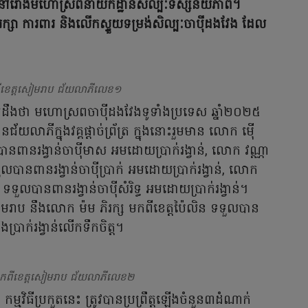
០២៥ នៅរោងមហោស្រពនាយកដ្ឋានសិល្បៈទស្សនីយភាព។
សា ការពារ និងលើកស្ទួយទម្រង់សិល្បៈចាប៉ីដងវែង ដែល
ីខេត្តសៀមរាប ជ័យលាភីលេខ១
ឹងថា មហោស្រពចាប៉ីដងវែងទូទាំងប្រទេស ឆ្នាំ២០២៥
លាភីក្នុងវគ្គផ្តាច់ព្រ័ត្រ ក្នុងនោះរួមមាន លោក ម៉ើ
ានរង្វាន់ចាប៉ីមាស អមដោយប្រាក់រង្វាន់, លោក វណ្ណា
នពានរង្វាន់ចាប៉ីប្រាក់ អមដោយប្រាក់រង្វាន់, លោក
ួលបានពានរង្វាន់ចាប៉ីសំរិទ្ធ អមដោយប្រាក់រង្វាន់។
ាប នឹងលោក ម៉ម ភិរក្ស មកពីខេត្តប៉ៃលិន ទទួលបាន
្រាក់រង្វាន់លើកទឹកចិត្ត។
មកពីខេត្តសៀមរាប ជ័យលាភីលេខ២
មវិធីប្រកួតនេះ ត្រូវបានប្រព្រឹត្តឡើងចំនួន៣ដំណាក់