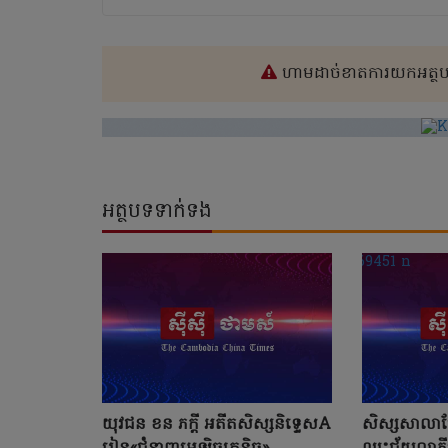
ហាមដាច់ខាតការយកអត្ថបទ
អត្ថបទទាក់ទង
យុវជន ខន ភក្តី អតីតសិស្សនិទ្ទេសA
សិស្សសាលាប៊