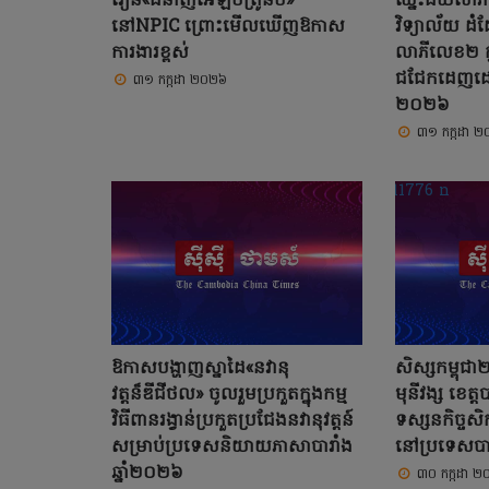
រៀន«ជំនាញអេឡិចត្រូនិច»
ឈ្នះជ័យលា
នៅNPIC ព្រោះមើលឃើញឱកាស
វិទ្យាល័យ ដ
ការងារខ្ពស់
លាភីលេខ២ ក្នុ
ជជែកដេញដោល
៣១ កក្កដា ២០២៦
២០២៦
៣១ កក្កដា 
ឱកាសបង្ហាញស្នាដៃ«នវានុ
សិស្សកម្ពុជា
វត្តន៏ឌីជីថល» ចូលរួមប្រកួតក្នុងកម្ម
មុនីវង្ស ខេត
វិធីពានរង្វាន់ប្រកួតប្រជែងនវានុវត្តន៍
ទស្សនកិច្ចសិ
សម្រាប់ប្រទេសនិយាយភាសាបារាំង
នៅប្រទេសបា
ឆ្នាំ២០២៦
៣០ កក្កដា 