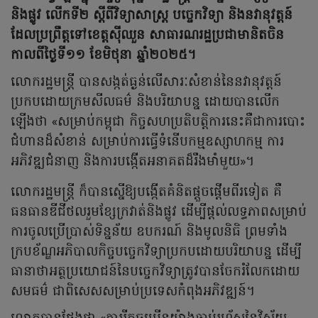
និងផ្លូវ លើកទី២ ស្តីពីវិទ្យាសាស្ត្រ បច្ចេកវិទ្យា និងនវានុវត្តន៍
ដែលប្រព្រឹត្តទៅខេត្តស៊ីឈួន សាធារណរដ្ឋប្រជាមានិតចិន
កាលពីថ្ងៃទី១១ ខែមិថុនា ឆ្នាំ២០២៥។
លោករដ្ឋមន្រ្តី បានសង្កត់ធ្ងន់លើសារៈសំខាន់នៃនវានុវត្តន៍
ប្រកបដោយក្រមសីលធម៌ និងបរិយាបន្ន ដោយបានលើក
ឡើងថា «សម្រាប់កម្ពុជា កិច្ចសហប្រតិបត្តិការនេះគឺជាការបោះ
ជំហានដ៏សំខាន់ សម្រាប់ការធ្វើទំនើបកម្មឧស្សាហកម្ម ការ
អភិវឌ្ឍជំនាញ និងការបង្កើតអនាគតដ៏រឹងមាំមួយ»។
លោករដ្ឋមន្ត្រី ក៏បានស្នើឱ្យបង្កើតគំនិតផ្តួចផ្តើមពីរទៀត គឺ
ធនធានឌីជីថលរួមខ្សែក្រវាត់និងផ្លូវ ដើម្បីផ្តល់លទ្ធភាពសម្រាប់
ការចូលប្រើប្រាស់ទិន្នន័យ ឧបករណ៍ និងមូលនិធិ ព្រមទាំង
ក្របខ័ណ្ឌអភិបាលកិច្ចបច្ចេកវិទ្យាប្រកបដោយបរិយាបន្ន ដើម្បី
ធានាថាអត្ថប្រយោជន៍នៃបច្ចេកវិទ្យាត្រូវបានចែករំលែកដោយ
សមធម៌ ជាពិសេសសម្រាប់ប្រទេសកំពុងអភិវឌ្ឍន៍។