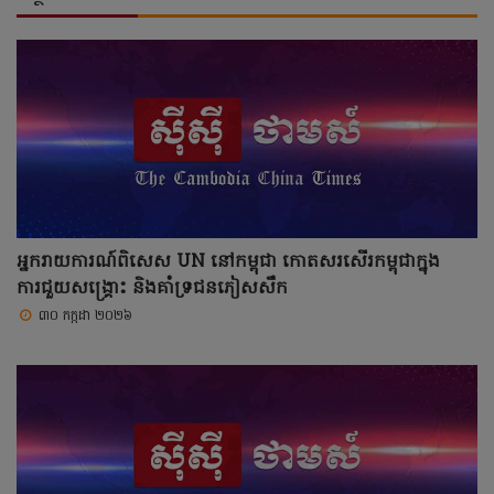
អ្នករាយការណ៍ពិសេស UN នៅកម្ពុជា កោតសរសើរកម្ពុជាក្នុង
ការជួយសង្គ្រោះ និងគាំទ្រជនភៀសសឹក
៣០ កក្កដា ២០២៦