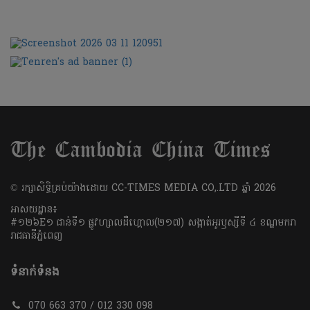
​© រក្សា​សិទ្ធិ​គ្រប់​យ៉ាង​ដោយ​ CC-TIMES MEDIA CO,.LTD ឆ្នាំ​ 2026
អាសយដ្ឋាន៖
#១២៦E១ ជាន់ទី១ ផ្លូវហ្សាលដឺហ្គោល(២១៧) សង្កាត់អូរឫស្សីទី ៤ ខណ្ឌមករា
រាជធានីភ្នំពេញ
ទំនាក់ទំនង
070 663 370 / 012 330 098