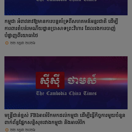
កម្ពុជា អំពាវនាវឱ្យមានការបន្តគាំទ្រពីសហគមន៍អន្តរជាតិ ដើម្បី
ការពារតំបន់រមណីយដ្ឋានប្រាសាទព្រះវិហារ ដែលរងការបាញ់
បំផ្លាញពីយោធាថៃ
២២ កក្កដា ២០២៦
មន្ត្រីជាន់ខ្ពស់ FBIអាម៉េរិកមកដល់កម្ពុជា ដើម្បីធ្វើកិច្ចការមួយចំនួន
ពាក់ព័ន្ធផ្នែកសន្តិសុខរវាងកម្ពុជា និងអាម៉េរិក
២២ កក្កដា ២០២៦