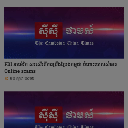
FBI អាម៉េរិក សរសើរពីការប្រឹងប្រែងកម្ពុជា ចំពោះបោសសំអាត
Online scams
២២ កក្កដា ២០២៦