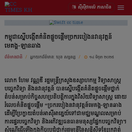
ស៊ីស៊ីថាមស៍ ភាសាចិន
Togg
navig
កម្ពុជាស្នើបង្កើតគំនិតផ្តួចផ្តើមច្រករបៀងនវានុវត្តន៍
មេគង្គ-ឡានឆាង
ព័ត៌មានជាតិ
/
អ្នកយកព័ត៌មាន:
ឃុន សម្ផស្ស
/
១៤ មិថុនា ២០២៥
លោក ហែម វណ្ណឌី រដ្ឋមន្ត្រីក្រសួងឧស្សាហកម្ម វិទ្យាសាស្ត្រ
បច្ចេកវិទ្យា និងនវានុវត្តន៍ បានស្នើបង្កើតគំនិតផ្តួចផ្តើមថ្នាក់
តំបន់សម្រាប់កិច្ចសហប្រតិបត្តិការក្នុងវិស័យវិទ្យាសាស្ត្រ ដោយ
រំលេចគំនិតផ្តួចផ្តើម “ច្រករបៀងនវានុវត្តន៍មេគង្គ-ឡានឆាង
ដើម្បីប្រែក្លាយតំបន់អាស៊ីអាគ្នេយ៍ទៅជាមជ្ឈមណ្ឌលសម្រាប់
ការផ្ទេរបច្ចេកវិទ្យា និងអភិវឌ្ឍធនធានមនុស្សផ្នែកបច្ចេកវិទ្យា។
សំណើធ្វើឡើងក្នុងកិច្ចប្រជុំថ្នាក់រដ្ឋមន្ត្រីនៃសន្និសីទខ្សែក្រវាត់