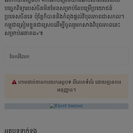
លោកបានថ្លែងថា «ការរីកចម្រើនយ៉ាងឆាប់រហ័សនៃវិស័យ
បច្ចេកវិទ្យារបស់ចិនមិនមែនសម្រាប់តែបម្រើប្រយោជន៍
ប្រទេសចិនទេ ប៉ុន្តែក៏បាននិងកំពុងផ្តល់វិបុលភាពជាសកល។
កម្ពុជាត្រៀមខ្លួនជាស្រេចដើម្បីចូលរួមកសាងវិបុលភាពនេះ
សម្រាប់អនាគត»៕
ចែករំលែក
ហាមដាច់ខាតការយកអត្ថបទ ពីគេហទំព័រ ដោយគ្មានការ
អនុញ្ញាត។
អត្ថបទទាក់ទង