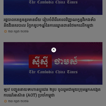
រដ្ឋបាលខេត្តឧត្ដរមានជ័យ រៀបចំពិធីគោរពវិញ្ញាណក្ខន្ធវីរកងទ័ព
និងវីរនគរបាល រំឭកខួប១ឆ្នាំនៃការឈ្លានពានថៃមកលើកម្ពុជា
២៣ កក្កដា ២០២៦
×
ឡាវ បញ្ជូននាយទាហានប្តូរវេន ២រូប ចូលរួមជាមួយក្រុមអ្នកសង្កេត
ការណ៍អាស៊ាន (AOT) ប្រចាំកម្ពុជា
២៣ កក្កដា ២០២៦