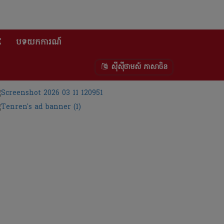
E
បទយកការណ៍
ស៊ីស៊ីថាមស៍ ភាសាចិន