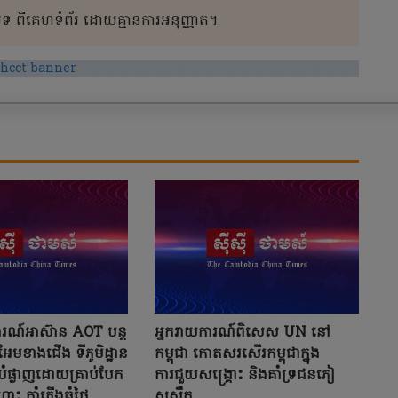
 ពីគេហទំព័រ ដោយគ្មានការអនុញ្ញាត។
ការណ៍អាស៊ាន AOT បន្ត
អ្នករាយការណ៍ពិសេស UN នៅ
អែមខាងជើង ទីភូមិដ្ឋាន
កម្ពុជា កោតសរសើរកម្ពុជាក្នុង
បំផ្លាញដោយគ្រាប់បែក
ការជួយសង្គ្រោះ និងគាំទ្រជនភៀ
ហោះ កាំភ្លើងធំថៃ
សសឹក