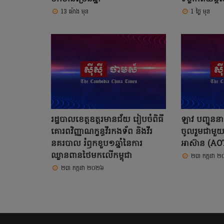
13 ម៉ោង មុន
1 ថ្ងៃ មុន
រដ្ឋបាលខេត្តឧត្ដរមានជ័យ រៀបចំពិធី
ឡាវ បញ្ជូនន
គោរពវិញ្ញាណក្ខន្ធវីរកងទ័ព និងវីរ
ចូលរួមជាមួយ
នគរបាល រំឭកខួប១ឆ្នាំនៃការ
អាស៊ាន (AOT)
ឈ្លានពានថៃមកលើកម្ពុជា
២៣ កក្កដា 
២៣ កក្កដា ២០២៦