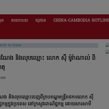
គម
នយោបាយ
យុវជន
CHINA-CAMBODIA HOTLIN
តំណែង និងលុបឈ្មោះ លោក ស៊ឺ ម៉ូរ៉ាណាល់ ពី
តុ
២០២៥
តំណែង និងលុបឈ្មោះចេញពីក្របខណ្ឌមន្ត្រីរាជការលោក ស៊ី
្ជកម្មក្នុងប្រទេស នៅក្រសួងពាណិជ្ជកម្ម ដោយសារសាមី