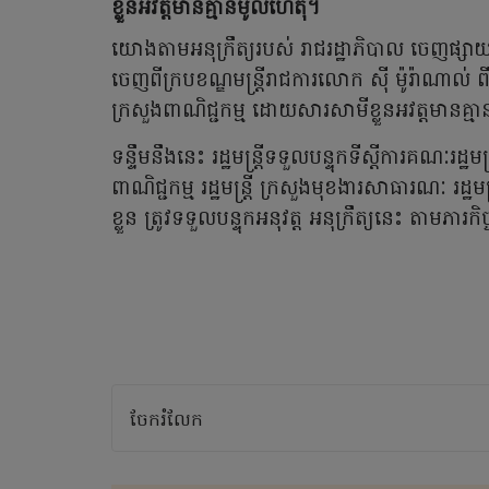
ខ្លួនអវត្តមានគ្មានមូលហេតុ។
យោងតាមអនុក្រឹត្យរបស់ រាជរដ្ឋាភិបាល ចេញផ្សា
ចេញពីក្របខណ្ឌមន្ត្រីរាជការលោក ស៊ី ម៉ូរ៉ាណាល់ 
ក្រសួងពាណិជ្ជកម្ម ដោយសារសាមីខ្លួនអវត្តមានគ្
ទន្ទឹមនឹងនេះ រដ្ឋមន្ត្រីទទួលបន្ទុកទីស្តីការគណៈរដ្ឋមន្ត្រី
ពាណិជ្ជកម្ម រដ្ឋមន្ត្រី ក្រសួងមុខងារសាធារណៈ រដ្ឋម
ខ្លួន ត្រូវទទួលបន្ទុកអនុវត្ត អនុក្រឹត្យនេះ តាមភារ
ចែករំលែក