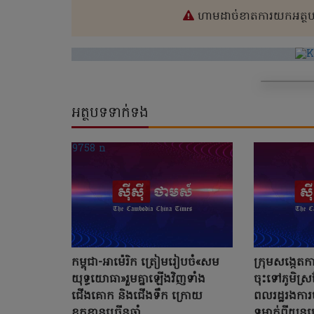
ហាមដាច់ខាតការយកអត្ថបទ
អត្ថបទទាក់ទង
កម្ពុជា-អាម៉េរិក ត្រៀមរៀបចំ«សម
ក្រុមសង្កេត
យុទ្ធយោធា»រួមគ្នាឡើងវិញទាំង
ចុះទៅភូមិស្រ
ជើងគោក និងជើងទឹក ក្រោយ
ពលរដ្ឋរងការ
ខកខានច្រើនឆ្នាំ
ទម្លាក់ពីយន្ត