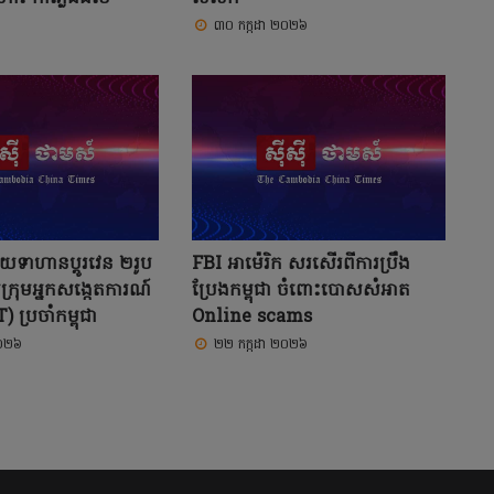
៣០ កក្កដា ២០២៦
ាយទាហានប្តូរវេន ២រូប
FBI អាម៉េរិក សរសើរពីការប្រឹង
ក្រុមអ្នកសង្កេតការណ៍
ប្រែងកម្ពុជា ចំពោះបោសសំអាត
 ប្រចាំកម្ពុជា
Online scams
២០២៦
២២ កក្កដា ២០២៦