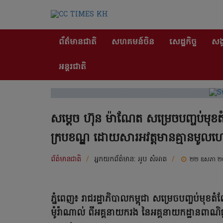
ព័ត៌មានជាតិ
សហគមន៍ចិន
សេដ្ឋកិច្ច
សង្
អន្តរជាតិ
សម្តេច ហ៊ុន ម៉ាណែត សម្រេចបញ្ចប់មុខ
ក្របខណ្ឌ ដោយសារអវត្តមានគ្មានមូលហេ
ព័ត៌មានជាតិ
/
អ្នកយកព័ត៌មាន:
អូប សំអាត
/
២២ ឧសភា 
ភ្នំពេញ៖ រាជរដ្ឋាភិបាលកម្ពុជា សម្រេចបញ្ចប់មុខ
ម៉ូរ៉ាណាល់ ពីអគ្គនាយករង នៃអគ្គនាយកដ្ឋានពាណិជ