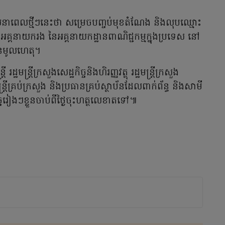
យនាពេលថ្មីៗនេះថា សម្រេចបញ្ចប់មុខតំណែង និងលុបឈ្មោះ
ពីអគ្គនាយករង នៃអគ្គនាយកដ្ឋានពាណិជ្ជកម្មក្នុងប្រទេស នៅ
មានមូលហេតុ។
 រដ្ឋមន្ត្រីក្រសួងសេដ្ឋកិច្ចនិងហិរញ្ញវត្ថុ រដ្ឋមន្ត្រីក្រសួង
ន្ត្រីគ្រប់ក្រសួង និងប្រធានគ្រប់ស្ថាប័នដែលពាក់ព័ន្ធ និងសាមី
កិច្ចរៀងៗខ្លួនចាប់ពីថ្ងៃចុះហត្ថលេខាតទៅ៕