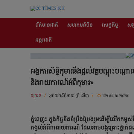
ព័ត៌មានជាតិ
សហគមន៍ចិន
សេដ្ឋកិច្ច
សង្
អន្តរជាតិ
អង្គការសិទ្ធិកុមារនឹងផ្តល់វគ្គបណ្តុះបណ្ត
និងរាយការណ៍អំពីកុមារ»
យុវជន
/
អ្នកយកព័ត៌មាន:
គ្រី លីតា
/
២២ ឧសភា ២០២៥
ភ្នំពេញ៖ ក្នុងកិច្ចខិតខំប្រឹងប្រែងរួមដើម្បីលើកក
កង្វល់អំពីការរាយការណ៍ ដែលអាចបង្កគ្រោះថ្នាក់ដល់កុ