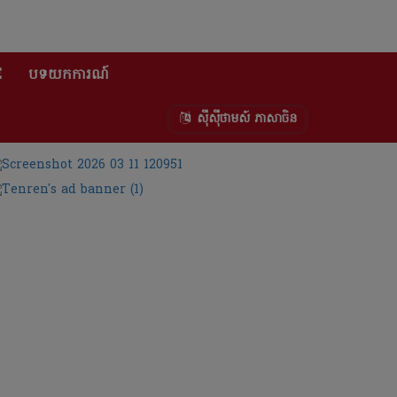
E
បទយកការណ៍
ស៊ីស៊ីថាមស៍ ភាសាចិន