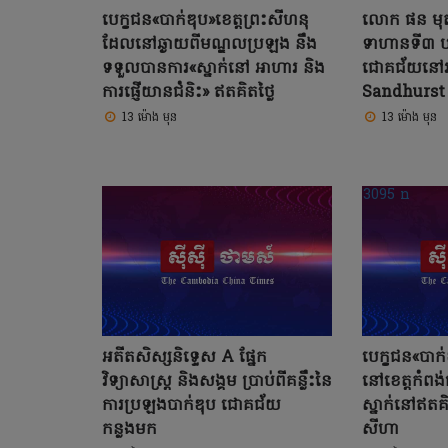
បេក្ខជន«បាក់ឌុប»ខេត្តព្រះសីហនុ
លោក ផន មុត
ដែលនៅឆ្ងាយពីមណ្ឌលប្រឡង នឹង
ទាហានទី៣ ប
ទទួលបានការ«ស្នាក់នៅ អាហារ និង
ជោគជ័យនៅរ
ការផ្ញើយានជំនិះ» ឥតគិតថ្លៃ
Sandhurst ព
13 ម៉ោង មុន
13 ម៉ោង មុន
អតីតសិស្សនិទ្ទេស A ផ្នែក
បេក្ខជន«បាក់
វិទ្យាសាស្ត្រ និងសង្គម ប្រាប់ពីគន្លឹះនៃ
នៅខេត្តកំពង
ការប្រឡងបាក់ឌុប ជោគជ័យ
ស្នាក់នៅឥតគិ
កន្លងមក
សីហា