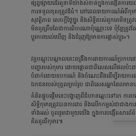
ផ្សព្វផ្សាយដើរតួនាទីយ៉ាងសំខាន់ក្នុងការង្ក
ការទទួលខុសត្រូវដ៏ធំ។ នៅពេលរាយការណ៍អំពីកុម
សុវត្ថិភាព សេចក្តីថ្លៃថ្នូរ និងសិទ្ធិរបស់ពួកគេ
មិនគួរត្រឹមតែជាការពិចារណាប៉ុណ្ណោះទេ ប៉ុន្តែត្រូ
ប្តូរការយល់ឃើញ និងជំរុញឱ្យមានការផ្លាស់ប្តូរ»។
វគ្គបណ្តុះបណ្តាលនេះពង្រឹងការរាយការណ៍ប្រកបដ
បញ្ហារបស់កុមារ ដោយផ្តោតជាពិសេសលើផលប៉ះពាល់ដល់
បំពាក់ដោយឧបករណ៍ និងចំណេះដឹងដើម្បីរាយការណ៍ ក្
ឯកជនរបស់បុគ្គលគ្រប់រូប ជាពិសេសអ្នកដែលមាន
គំនិតផ្តួចផ្តើមនេះបង្ហាញពីជំហានឆ្ពោះទៅរក ការបង្
សិទ្ធិកុមារត្រូវបានការពារ និងលើកកម្ពស់ជាជាងការ
ទាំងអស់ ចូលរួមជាមួយយើង ក្នុងការបង្កើតសារព័
គិតគូរពីកុមារ៕