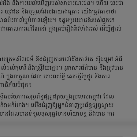
ើនការយល់ដឹង និងការយល់ឃើញរបស់សាធារណៈជន។ ហើយ នេះជា
ារ យុវជន និងបុគ្គលដែលងាយរងគ្រោះ យើងត្រូវធានាថា
មិនត្រូវបានប៉ះពាល់ឬបំពានឡើយ។ ឧត្តមប្រយោជន៍របស់ពួកគេ
វតែជាគោលការណ៍ណែនាំ ក្នុងគ្រប់រឿងរ៉ាវទាំងអស់ ដើម្បីផ្លាស់
ោយក្រមសីលធម៌ និងជំរុញការយល់ដឹងកាន់តែ ស៊ីជម្រៅ អំពី
កុមារី និងស្ត្រីវ័យក្មេង។ អ្នកសារព័ត៌មាន នឹងត្រូវបាន
នុងលក្ខណៈដែល គោរពសិទ្ធិ សេចក្តីថ្លៃថ្នូរ និងភាព
ហានិភ័យបំផុត។
កើតបរិយាកាសប្រព័ន្ធផ្សព្វផ្សាយក្នុងប្រទេសកម្ពុជា ដែល
គំរាមកំហែង។ យើងជំរុញឱ្យអ្នកជំនាញប្រព័ន្ធផ្សព្វផ្សាយ
ត៌មានដែលមានទំនួលខុសត្រូវមានបរិយាបន្ន និងមាន ការ