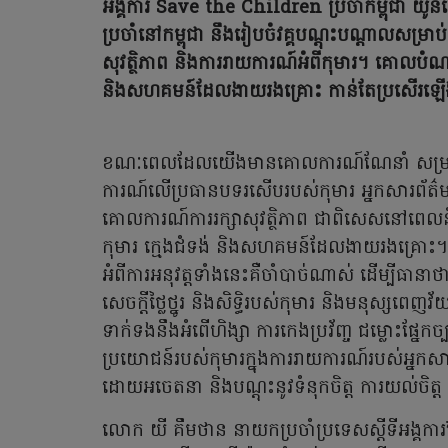
អង្គការ Save the Children ប្រចាំកម្ពុជា យូនីស
ប្រចាំនៅកម្ពុជា នឹងរៀបចំវគ្គបណ្តុះបណ្តាលសម្រា
សុវត្ថិភាព និងការរាយការណ៍អំពីកុមារ។ គោលបំណងន
និងសហគមន៍ដែលងាយរងគ្រោះ កាន់តែប្រសើរឡ
ខណៈពេលដែលយើងមានគោលការណ៍ណែនាំ សម្រាប់
ការណ៍លើប្រធានបទរសើបរបស់កុមារ អ្នកសារព័ត៌មា
គោលការណ៍ការរក្សាសុវត្ថិភាព ជាពិសេសនៅពេលនិ
កុមារ ក្មេងជំទង់ និងសហគមន៍ដែលងាយរងគ្រោះ។ 
អំពីការអនុវត្តទាំងនេះគឺចាំបាច់ណាស់ ដើម្បីធានាថា 
សេចក្តីថ្លៃថ្នូរ និងសិទ្ធិរបស់កុមារ និងមនុស្សព
ទាក់ទងនឹងអំពើហិង្សា ការកេងប្រវ័ញ្ច ជម្លោះផ្ន
ប្រយោជន៍របស់កុមារក្នុងការរាយការណ៍របស់អ្នកសារព័ត
ដោយអចេតនា និងបណ្តុះនូវទំនុកចិត្ត ការយល់ចិត្ត
លោក យី គឹមថាន នាយកប្រចាំប្រទេសស្តីទីអង្គការភ្ល