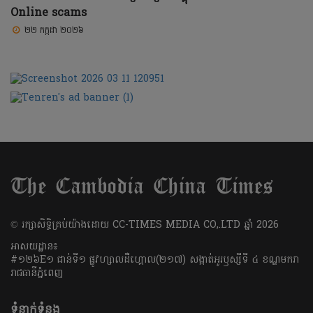
Online scams
២២ កក្កដា ២០២៦
​© រក្សា​សិទ្ធិ​គ្រប់​យ៉ាង​ដោយ​ CC-TIMES MEDIA CO,.LTD ឆ្នាំ​ 2026
អាសយដ្ឋាន៖
#១២៦E១ ជាន់ទី១ ផ្លូវហ្សាលដឺហ្គោល(២១៧) សង្កាត់អូរឫស្សីទី ៤ ខណ្ឌមករា
រាជធានីភ្នំពេញ
ទំនាក់ទំនង