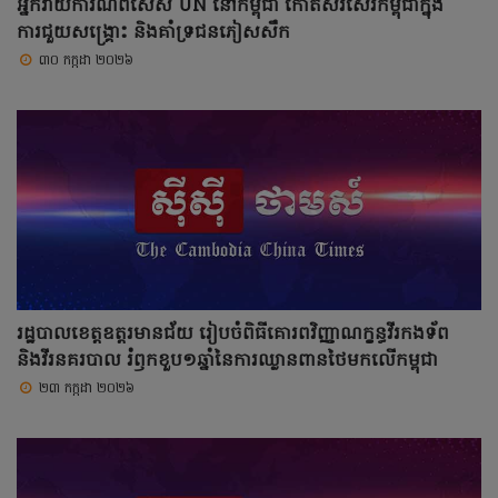
អ្នករាយការណ៍ពិសេស UN នៅកម្ពុជា កោតសរសើរកម្ពុជាក្នុង
ការជួយសង្គ្រោះ និងគាំទ្រជនភៀសសឹក
៣០ កក្កដា ២០២៦
រដ្ឋបាលខេត្តឧត្ដរមានជ័យ រៀបចំពិធីគោរពវិញ្ញាណក្ខន្ធវីរកងទ័ព
និងវីរនគរបាល រំឭកខួប១ឆ្នាំនៃការឈ្លានពានថៃមកលើកម្ពុជា
២៣ កក្កដា ២០២៦