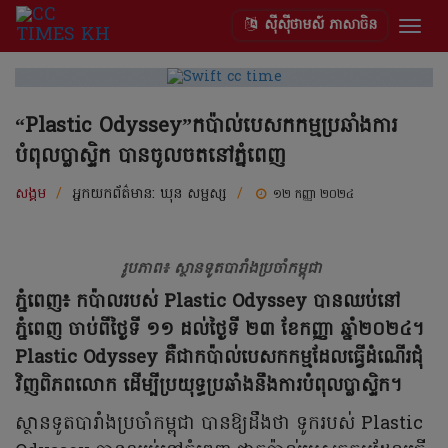
ស៊ីស៊ីថាមស៍ ភាសាចិន
Togg
navig
“Plastic Odyssey”កប៉ាល់បេសកកម្មប្រឆាំងការ
បំពុលប្លាស្ទិក បានចូលចតនៅភ្នំពេញ
សង្គម
/
អ្នកយកព័ត៌មាន:
ឃុន សម្ផស្ស
/
១២ កញ្ញា ២០២៤
រូបភាព៖ ស្ថានទូតបារាំងប្រចាំកម្ពុជា
ភ្នំពេញ៖ កប៉ាលរបស់ Plastic Odyssey បានឈប់នៅ
ភ្នំពេញ ចាប់ពីថ្ងៃទី ១១ ដល់ថ្ងៃទី ២៣ ខែកញ្ញា ឆ្នាំ២០២៤។
Plastic Odyssey គឺជាកប៉ាល់បេសកកម្មដែលធ្វើដំណើរជុំ
វិញពិភពលោក ដើម្បីប្រយុទ្ធប្រឆាំងនឹងការបំពុលប្លាស្ទិក។
ស្ថានទូតបារាំងប្រចាំកម្ពុជា បានឱ្យដឹងថា ទូករបស់ Plastic