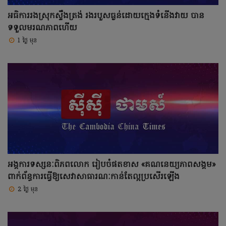
អធិការរងស្រុកស្ទឹងត្រង់ រងរបួសធ្ងន់ដោយក្មេងទំនើងវាយ បាន
ទទួលមរណភាពហើយ
1 ថ្ងៃ មុន
អង្គការទស្សនៈពិភពលោក រៀបចំផតខាស «គណនេយ្យភាពសង្គម»
ពាក់ព័ន្ធការធ្វើឱ្យសេវាសាធារណៈកាន់តែល្អប្រសើរឡើង
2 ថ្ងៃ មុន