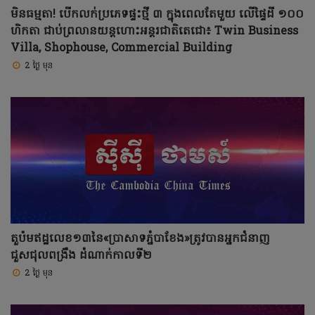
មិនធម្មតា! បើកលក់ប្រភេទផ្ទះថ្មី ៣ ក្នុងពេលតែមួយ លើផ្ទៃដី ១០០
ហិកតា ជាប់ព្រលានយន្តហោះអន្តរជាតិតេជោ៖ Twin Business
Villa, Shophouse, Commercial Building
2 ថ្ងៃ មុន
តួប៉មឥដ្ឋលេខ១៣នៃ«ប្រាសាទភ្នំបាខែង»ត្រូវបានអ្នកជំនាញ
ជួសជុលពង្រឹង ដំណាក់កាលទី២
2 ថ្ងៃ មុន