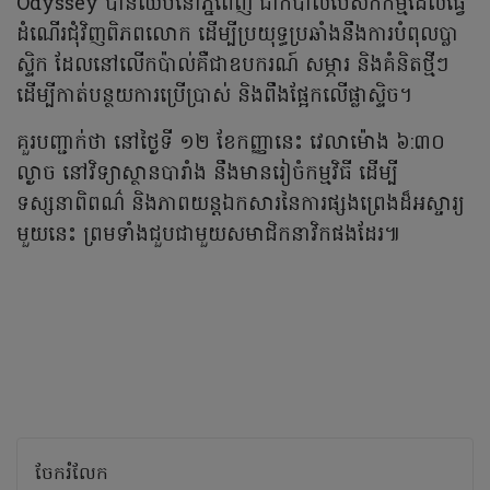
Odyssey បានឈប់នៅភ្នំពេញ ជាកប៉ាល់បេសកកម្មដែលធ្វើ
ដំណើរជុំវិញពិភពលោក ដើម្បីប្រយុទ្ធប្រឆាំងនឹងការបំពុលប្លា
ស្ទិក ដែលនៅលើកប៉ាល់គឺជាឧបករណ៍ សម្ភារ និងគំនិតថ្មីៗ
ដើម្បីកាត់បន្ថយការប្រើប្រាស់ និងពឹងផ្អែកលើផ្លាស្ទិច។
គួរបញ្ជាក់ថា នៅថ្ងៃទី ១២ ខែកញ្ញានេះ វេលាម៉ោង ៦:៣០
ល្ងាច នៅវិទ្យាស្ថានបារាំង នឹងមានរៀចំកម្មវិធី ដើម្បី
ទស្សនាពិពណ៌ និងភាពយន្តឯកសារនៃការផ្សងព្រេងដ៏អស្ចារ្យ
មួយនេះ ព្រមទាំងជួបជាមួយសមាជិកនាវិកផងដែរ៕
ចែករំលែក