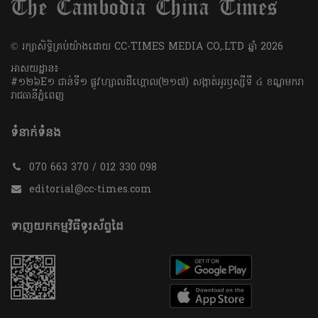
​© រក្សា​សិទ្ធិ​គ្រប់​យ៉ាង​ដោយ​ CC-TIMES MEDIA CO,.LTD ឆ្នាំ​ 2026
អាសយដ្ឋាន៖
#១២៦E១ ជាន់ទី១ ផ្លូវហ្សាលដឺហ្គោល(២១៧) សង្កាត់អូរឫស្សីទី ៤ ខណ្ឌមករា
រាជធានីភ្នំពេញ
ទំនាក់ទំនង
070 663 370 / 012 330 098
editorial@cc-times.com
ទាញយកកម្មវិធីទូរស័ព្ទដៃ