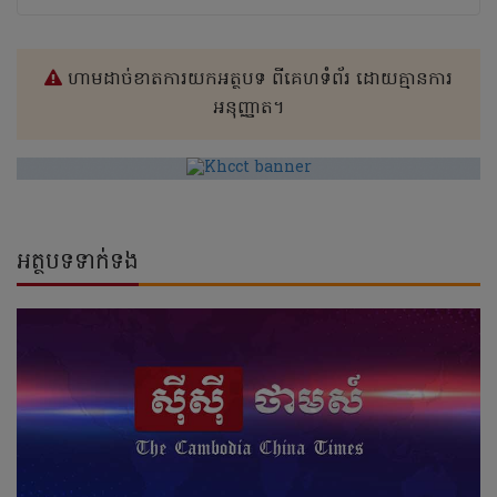
ហាមដាច់ខាតការយកអត្ថបទ ពីគេហទំព័រ ដោយគ្មានការ
អនុញ្ញាត។
អត្ថបទទាក់ទង