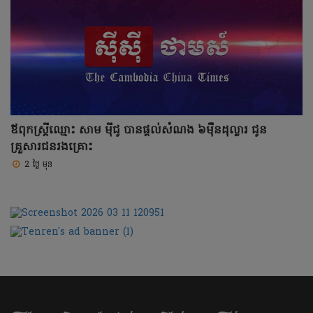
ឪពុកស្រ្តីឈ្មោះ សាម ម៉ីជូ បានផ្តល់សំណង ៦ម៉ឺនដុល្លារ ជូន
គ្រួសារជនរងគ្រោះ
2 ថ្ងៃ មុន