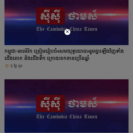
×
កម្ពុជា-អាម៉េរិក ត្រៀមរៀបចំ«សមយុទ្ធ​យោធា»រួមគ្នាឡើងវិញទាំង
ជើងគោក និងជើងទឹក ក្រោយខកខានច្រើនឆ្នាំ
2 ថ្ងៃ មុន