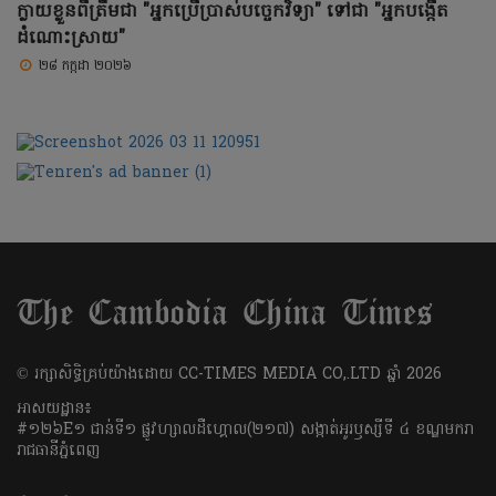
ក្លាយខ្លួនពីត្រឹមជា "អ្នកប្រើប្រាស់បច្ចេកវិទ្យា" ទៅជា "អ្នកបង្កើត
ដំណោះស្រាយ"
២៨ កក្កដា ២០២៦
​© រក្សា​សិទ្ធិ​គ្រប់​យ៉ាង​ដោយ​ CC-TIMES MEDIA CO,.LTD ឆ្នាំ​ 2026
អាសយដ្ឋាន៖
#១២៦E១ ជាន់ទី១ ផ្លូវហ្សាលដឺហ្គោល(២១៧) សង្កាត់អូរឫស្សីទី ៤ ខណ្ឌមករា
រាជធានីភ្នំពេញ