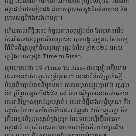
ឈ្មោះរបស់លោកបានសាយភាយក្លិនក្រអូបចេញទៅដល់ឆាក
អន្តរជាតិថែមទៀតផង ពិសេសប្រទេសក្នុងតំបន់អាស៊ាន និង
ប្រទេសភូមិផងរបងជាប់គ្នា។
ហើយកាលពីថ្មីៗនេះ កំពូលតារាចម្រៀងរ៉េប ដែលមានដើម
កំណើតនៅខេត្តព្រះសីហនុរូបនេះ បានបង្ហាញខ្លួនលើឆាកកម្ម
វិធីបិទកីឡាអូឡាំពិករដូវក្តៅ ក្រុងប៉ារីស ឆ្នាំ២០២៤ ដោយ
ច្រៀងបទចម្រៀង Time to Rise។
សូមជម្រាបថា បទ «Time To Rise» ជាចម្រៀងហ៊ីបហប
ដែលមានដាក់បញ្ចូលតន្ត្រីបុរាណ។ នេះជាគំនិតច្នៃប្រឌិតថ្មី
បំផុតមិនធ្លាប់មានពីមុនមក។ ការបកស្រាយរួមគ្នារវាង វណ្ណដា
និង ព្រឹទ្ធាចារ្យចាប៉ីដងវែង គង់ ណៃ ធ្វើឱ្យបទនេះកាន់តែមាន
រសជាតិប្លែកសម្រាប់អ្នកស្តាប់។ រសជាតិថ្មីរវាងតន្ត្រីបុរាណ និង
ចង្វាក់ហ៊ីបហបសម័យទំនើបដែល វណ្ណដា ដាក់បញ្ចូលគ្នា មិន
ត្រឹមអន្ទងចិត្តអ្នកស្តាប់ក្នុងស្រុក តែបទនេះល្បីរន្ទឺដល់ឆាក
អន្តរជាតិ រហូតពិភពលោកងាកមកសម្លឹងមើលសិល្បករវ័យ