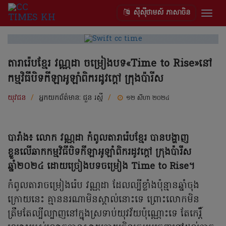
ស៊ីស៊ីថាមស៍ ភាសាចិន
Togg
navig
តារារ៉េបខ្មែរ វណ្ណដា ចម្រៀងបទ«Time to Rise»នៅ
កម្មវិធីបិទកីឡាអូឡាំពិករដូវក្តៅ ក្រុងប៉ារីស
យុវជន
/
អ្នកយកព័ត៌មាន:
ជួន រស្មី
/
១២ សីហា ២០២៤
បារាំង៖ លោក វណ្ណដា កំពូលតារារ៉េបខ្មែរ បានបង្ហាញ
ខ្លួនលើឆាកកម្មវិធីបិទកីឡាអូឡាំពិករដូវក្តៅ ក្រុងប៉ារីស
ឆ្នាំ២០២៤ ដោយច្រៀងបទចម្រៀង Time to Rise។
កំពូលតារាចម្រៀងរ៉េប វណ្ណដា ដែលល្បីខ្លាំងប៉ុន្មានឆ្នាំចុង
ក្រោយនេះ គ្មាននរណាមិនស្គាល់នោះទេ ព្រោះលោកមិន
ត្រឹមតែល្បីល្បាញនៅក្នុងស្រទាប់យុវវ័យប៉ុណ្ណោះទេ តែកេរ្តិ៍