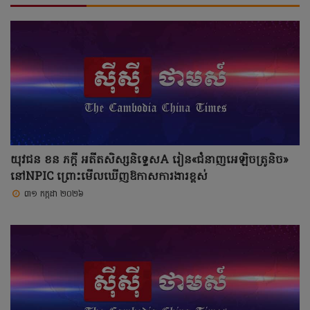
យុវជន ខន ភក្តី អតីតសិស្សនិទ្ទេសA រៀន«ជំនាញអេឡិចត្រូនិច»
នៅNPIC ព្រោះមើលឃើញឱកាសការងារខ្ពស់
៣១ កក្កដា ២០២៦