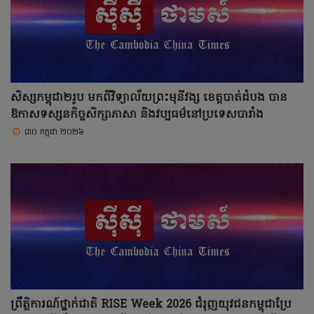
សិស្សកម្ពុជា២រូប មកពីវិទ្យាល័យព្រះមុនីវង្ស ខេត្តបាត់ដំបង បាន
ឱកាសទស្សនកិច្ចសិក្សាភាសា និងវប្បធម៌នៅប្រទេសបារាំង
៣០ កក្កដា ២០២៦
ព្រឹត្តិការណ៍ថ្នាក់ជាតិ RISE Week 2026 ជំរុញយុវជនកម្ពុជាប្រែ