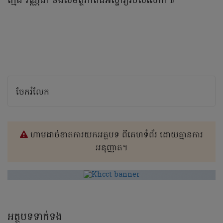
ក្មេង វណ្ណដា និងសមត្ថភាពដ៏អស្ចារ្យរបស់លោក៕
ចែករំលែក
ហាមដាច់ខាតការយកអត្ថបទ ពីគេហទំព័រ ដោយគ្មានការ
អនុញ្ញាត។
អត្ថបទទាក់ទង