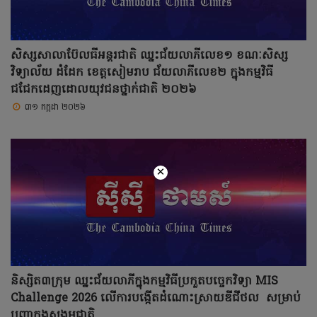
សិស្សសាលាប៊ែលធីអន្តរជាតិ ឈ្នះជ័យលាភីលេខ១ ខណៈសិស្ស
វិទ្យាល័យ ដំដែក ខេត្តសៀមរាប ជ័យលាភីលេខ២ ក្នុងកម្មវិធី
ជជែកដេញដោលយុវជនថ្នាក់ជាតិ ២០២៦
៣១ កក្កដា ២០២៦
×
និស្សិត៣ក្រុម ឈ្នះជ័យលាភីក្នុងកម្មវិធីប្រកួតបច្ចេកវិទ្យា MIS
Challenge 2026 លើការបង្កើតដំណោះស្រាយឌីជីថល សម្រាប់
បញ្ហាក្នុងសង្គមជាតិ