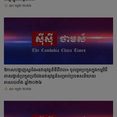
៣០ កក្កដា ២០២៦
ឱកាសបង្ហាញស្នាដៃ«នវានុវត្តន៏ឌីជីថល» ចូលរួមប្រកួតក្នុងកម្មវិធី
ពានរង្វាន់ប្រកួតប្រជែងនវានុវត្តន៍សម្រាប់ប្រទេសនិយាយ
ភាសាបារាំង ឆ្នាំ២០២៦
៣០ កក្កដា ២០២៦