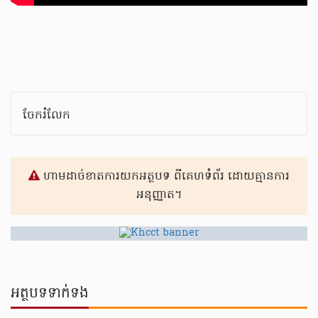
ចែករំលែក
ហាមដាច់ខាតការយកអត្ថបទ ពីគេហទំព័រ ដោយគ្មានការ
អនុញ្ញាត។
អត្ថបទទាក់ទង