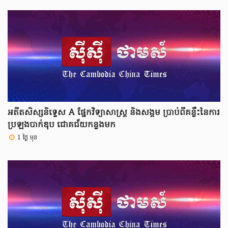
អតីតសិស្សនិទ្ទេស A ផ្នែកវិទ្យាសាស្ត្រ និងសង្គម ប្រាប់ពីគន្លឹះនៃការ
ប្រឡងបាក់ឌុប ជោគជ័យកន្លងមក
1 ថ្ងៃ មុន