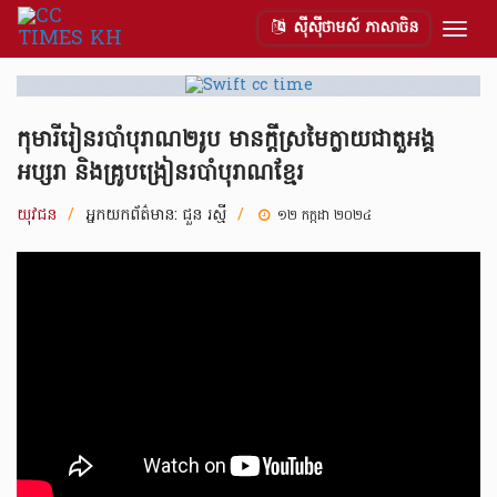
ស៊ីស៊ីថាមស៍ ភាសាចិន
Togg
navig
កុមារីរៀនរបាំបុរាណ២រូប មានក្ដីស្រមៃក្លាយជាតួអង្គ
អប្សរា និងគ្រូបង្រៀនរបាំបុរាណខ្មែរ
យុវជន
/
អ្នកយកព័ត៌មាន:
ជួន រស្មី
/
១២ កក្កដា ២០២៤