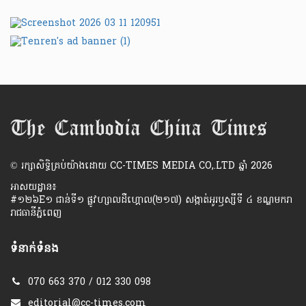
​© រក្សា​សិទ្ធិ​គ្រប់​យ៉ាង​ដោយ​ CC-TIMES MEDIA CO,.LTD ឆ្នាំ​ 2026
អាសយដ្ឋាន៖
#១២៦E១ ជាន់ទី១ ផ្លូវហ្សាលដឺហ្គោល(២១៧) សង្កាត់អូរឫស្សីទី ៤ ខណ្ឌមករា
រាជធានីភ្នំពេញ
ទំនាក់ទំនង
070 663 370 / 012 330 098
editorial@cc-times.com