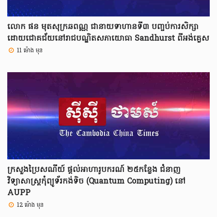
លោក ផន មុតសុក្រឆពណ្ណ ជានាយទាហានទី៣ បញ្ចប់ការសិក្សា
ដោយជោគជ័យនៅរាជបណ្ឌិតសភាយោធា Sandhurst ពីអង់គ្លេស
11 ម៉ោង មុន
ក្រសួងប្រៃសណីយ៍ ផ្តល់អាហារូបករណ៍ ២៥កន្លែង ជំនាញ
វិទ្យាសាស្ត្រកុំព្យូទ័រកង់ទិច (Quantum Computing) នៅ
AUPP
12 ម៉ោង មុន