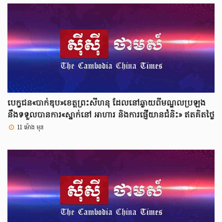
បេក្ខជន«បាក់ឌុប»ខេត្តព្រះសីហនុ ដែលនៅឆ្ងាយពីមណ្ឌលប្រឡង
នឹងទទួលបានការ«ស្នាក់នៅ អាហារ និងការផ្ញើយានជំនិះ» ឥតគិតថ្លៃ
11 ម៉ោង មុន