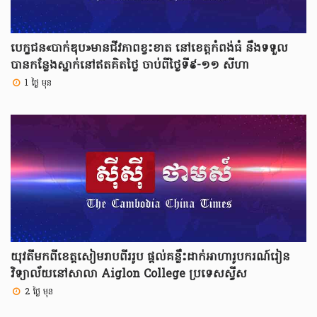
បេក្ខជន«បាក់ឌុប»មានជីវភាពខ្វះខាត នៅខេត្តកំពង់ធំ នឹងទទួល
បានកន្លែងស្នាក់នៅឥតគិតថ្លៃ ចាប់ពីថ្ងៃទី៩-១១ សីហា
1 ថ្ងៃ មុន
យុវតីមកពីខេត្តសៀមរាបពីររូប ផ្តល់គន្លឹះដាក់អាហារូបករណ៍រៀន
វិទ្យាល័យនៅសាលា Aiglon College ប្រទេសស្វីស
2 ថ្ងៃ មុន