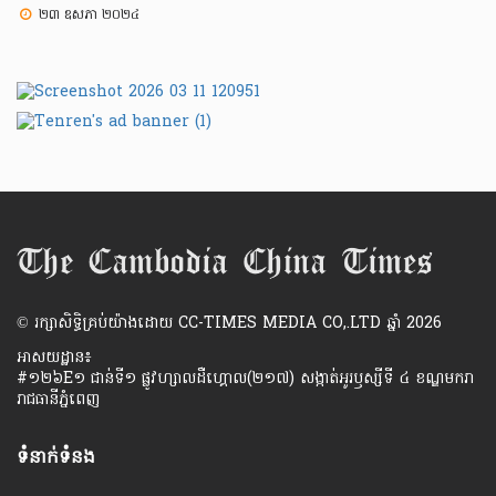
២៣ ឧសភា ២០២៤
​© រក្សា​សិទ្ធិ​គ្រប់​យ៉ាង​ដោយ​ CC-TIMES MEDIA CO,.LTD ឆ្នាំ​ 2026
អាសយដ្ឋាន៖
#១២៦E១ ជាន់ទី១ ផ្លូវហ្សាលដឺហ្គោល(២១៧) សង្កាត់អូរឫស្សីទី ៤ ខណ្ឌមករា
រាជធានីភ្នំពេញ
ទំនាក់ទំនង