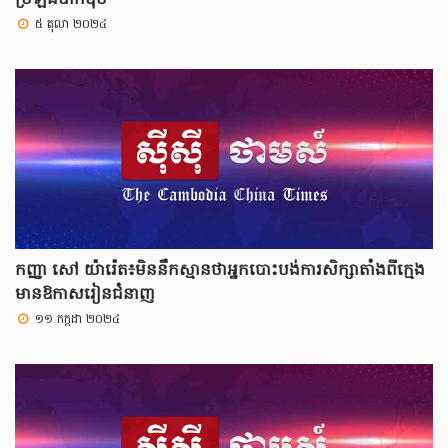
៥ តុលា ២០២៤
កញ្ញា សៅ យ៉ារ៉េត៖មិននឹកស្មានថាអ្នកបោះបង់ការសិក្សាតាំងពីក្មេង
មានឱកាសរៀនជំនាញ
១១ កក្កដា ២០២៤