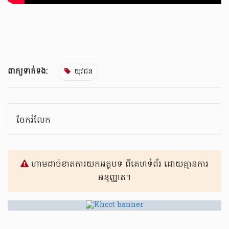
ពាក្យទាក់ទង:
យុវជន
ចែករំលែក
ហាមដាច់ខាតការយកអត្ថបទ ពីគេហទំព័រ ដោយគ្មានការ
អនុញ្ញាត។