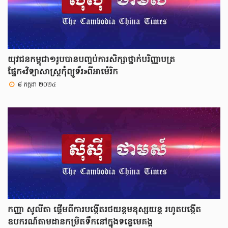
យុវជនកម្ពុជា១រូបបានបញ្ចប់ការសិក្សាថ្នាក់បរិញ្ញាបត្រ
ផ្នែក«វិទ្យាសាស្ត្រកុំព្យូទ័រ»ពីអាម៉េរិក
៨ កក្កដា ២០២៤
កញ្ញា សូលីតា ផ្តើមពីការបង្កើតរថយន្តមនុស្សយន្ត រហូតបង្កើត
ឧបករណ៍តាមដានកម្រិតទឹកនៅក្នុងទន្លេមេគង្គ