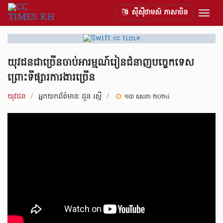
ស៊ីស៊ីថាមស៍ ភាសាចិន
Togg
navig
យុវជនជាច្រើនចាប់អារម្មណ៍រៀនជំនាញបច្ចេកទេស
ព្រោះទីផ្សារការងារច្រើន
យុវជន
/
អ្នកយកព័ត៌មាន:
ជួន រស្មី
/
១៣ ឧសភា ២០២៤