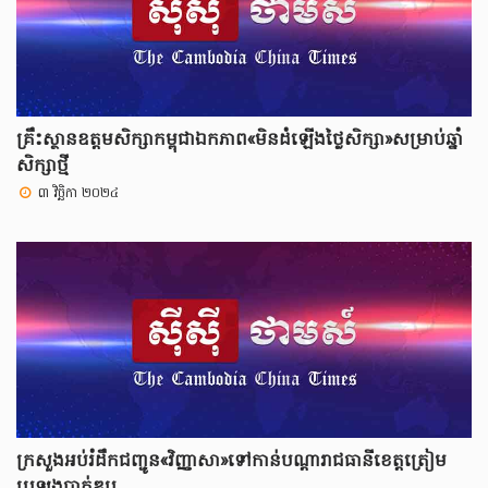
គ្រឹះស្ថានឧត្តមសិក្សាកម្ពុជាឯកភាព«មិនដំឡើងថ្លៃសិក្សា»សម្រាប់ឆ្នាំ
សិក្សាថ្មី
៣ វិច្ឆិកា ២០២៤
ក្រសួងអប់រំដឹកជញ្ជូន«វិញ្ញាសា»ទៅកាន់បណ្តារាជធានីខេត្តត្រៀម
ប្រឡងបាក់ឌុប