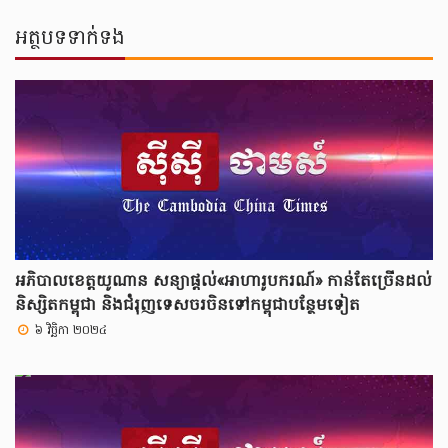
អត្ថបទទាក់ទង
អភិបាលខេត្តយូណាន សន្យាផ្តល់«អាហារូបករណ៍» កាន់តែច្រើនដល់
និស្សិតកម្ពុជា និងជំរុញទេសចរចិនទៅកម្ពុជាបន្ថែមទៀត
៦ វិច្ឆិកា ២០២៤