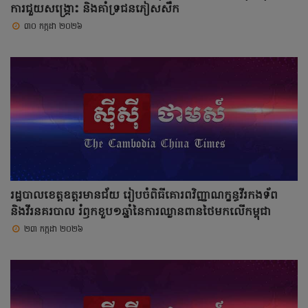
ការជួយសង្គ្រោះ និងគាំទ្រជនភៀសសឹក
៣០ កក្កដា ២០២៦
រដ្ឋបាលខេត្តឧត្ដរមានជ័យ រៀបចំពិធីគោរពវិញ្ញាណក្ខន្ធវីរកងទ័ព
និងវីរនគរបាល រំឭកខួប១ឆ្នាំនៃការឈ្លានពានថៃមកលើកម្ពុជា
២៣ កក្កដា ២០២៦