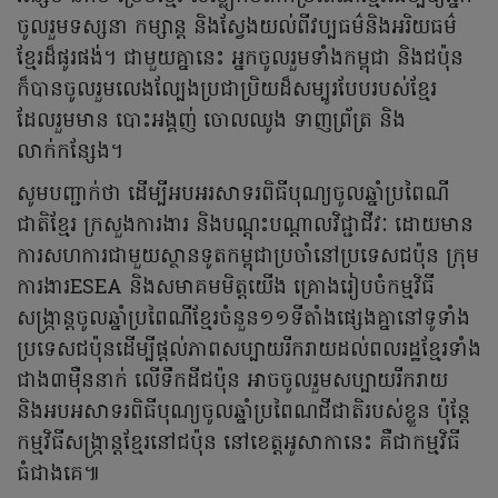
ចូលរួមទស្សនា កម្សាន្ត និងស្វែងយល់ពីវប្បធម៌និងអរិយធម៌
ខ្មែរដ៏ផូរផង់។ ជាមួយគ្នានេះ អ្នកចូលរួមទាំងកម្ពុជា និងជប៉ុន
ក៏បានចូលរួមលេងល្បែងប្រជាប្រិយដ៏សម្បូរបែបរបស់ខ្មែរ
ដែលរួមមាន បោះអង្គញ់ ចោលឈូង ទាញព្រ័ត្រ និង
លាក់កន្សែង។
សូមបញ្ជាក់ថា ដើម្បីអបអរសាទរពិធីបុណ្យចូលឆ្នាំប្រពៃណី
ជាតិខ្មែរ ក្រសួងការងារ និងបណ្តុះបណ្តាលវិជ្ជាជីវៈ ដោយមាន
ការសហការជាមួយស្ថានទូតកម្ពុជាប្រចាំនៅប្រទេសជប៉ុន ក្រុម
ការងារESEA និងសមាគមមិត្តយើង គ្រោងរៀបចំកម្មវិធី
សង្ក្រាន្តចូលឆ្នាំប្រពៃណីខ្មែរចំនួន១១ទីតាំងផ្សេងគ្នានៅទូទាំង
ប្រទេសជប៉ុនដើម្បីផ្តល់ភាពសប្បាយរីករាយដល់ពលរដ្ឋខ្មែរទាំង
ជាង៣ម៉ឺននាក់ លើទឹកដីជប៉ុន អាចចូលរួមសប្បាយរីករាយ
និងអបអសាទរពិធីបុណ្យចូលឆ្នាំប្រពៃណជីជាតិរបស់ខ្លួន ប៉ុន្តែ
កម្មវិធីសង្ក្រាន្ដខ្មែរនៅជប៉ុន នៅខេត្តអូសាកានេះ គឺជាកម្មវិធី
ធំជាងគេ៕