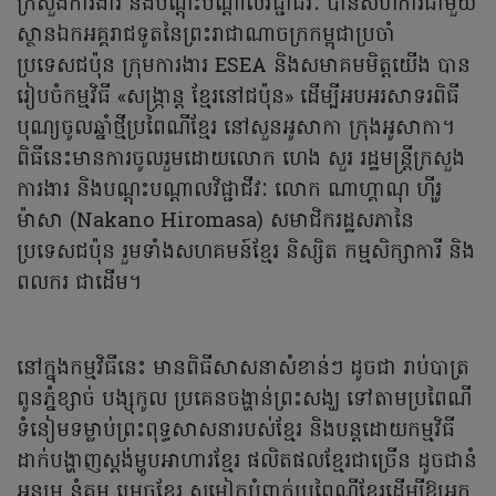
ក្រសួងការងារ និងបណ្តុះបណ្តាលវិជ្ជាជីវៈ បានសហការជាមួយ
ស្ថានឯកអគ្គរាជទូតនៃព្រះរាជាណាចក្រកម្ពុជាប្រចាំ
ប្រទេសជប៉ុន ក្រុមការងារ ESEA និងសមាគមមិត្តយើង បាន
រៀបចំកម្មវិធី «សង្ក្រាន្ត ខ្មែរនៅជប៉ុន» ដើម្បីអបអរសាទរពិធី
បុណ្យចូលឆ្នាំថ្មីប្រពៃណីខ្មែរ នៅសួនអូសាកា ក្រុងអូសាកា។
ពិធីនេះមានការចូលរួមដោយលោក ហេង សួរ រដ្ឋមន្ត្រីក្រសួង
ការងារ និងបណ្តុះបណ្តាលវិជ្ជាជីវៈ លោក ណាហ្គាណុ ហ៊ីរូ
ម៉ាសា (Nakano Hiromasa) សមាជិករដ្ឋសភានៃ
ប្រទេសជប៉ុន រួមទាំងសហគមន៍ខ្មែរ និស្សិត កម្មសិក្សាការី និង
ពលករ ជាដើម។
នៅក្នុងកម្មវិធីនេះ មានពិធីសាសនាសំខាន់ៗ ដូចជា រាប់បាត្រ
ពូនភ្នំខ្សាច់ បង្សុកូល ប្រគេនចង្ហាន់ព្រះសង្ឃ ទៅតាមប្រពៃណី
ទំនៀមទម្លាប់ព្រះពុទ្ធសាសនារបស់ខ្មែរ និងបន្តដោយកម្មវិធី
ដាក់បង្ហាញស្តង់ម្ហូបអាហារខ្មែរ ផលិតផលខ្មែរជាច្រើន ដូចជានំ
អន្សម នំគម ម្រេចខ្មែរ សម្លៀកបំពាក់ប្រពៃណីខ្មែរដើម្បីឱ្យអ្នក