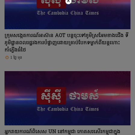
×
ក្រុមសង្កេតការណ៍អាស៊ាន AOT បន្តចុះទៅភូមិស្រអែមខាងជើង ទី
ភូមិដ្ឋានពលរដ្ឋរងការបំផ្លាញដោយគ្រាប់បែកទម្លាក់ពីយន្តហោះ
កាំភ្លើងធំថៃ
1 ថ្ងៃ មុន
អ្នករាយការណ៍ពិសេស UN នៅកម្ពុជា កោតសរសើរកម្ពុជាក្នុង