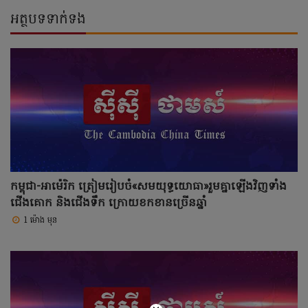
អត្ថបទទាក់ទង
កម្ពុជា-អាម៉េរិក ត្រៀមរៀបចំ«សមយុទ្ធយោធា»រួមគ្នាឡើងវិញទាំង
ជើងគោក និងជើងទឹក ក្រោយខកខានច្រើនឆ្នាំ
1 ម៉ោង មុន