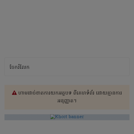
ចែករំលែក
ហាមដាច់ខាតការយកអត្ថបទ ពីគេហទំព័រ ដោយគ្មានការ
អនុញ្ញាត។