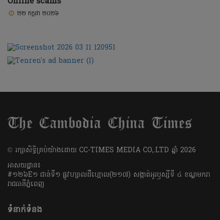
Online scams
២២ កក្កដា ២០២៦
​© រក្សា​សិទ្ធិ​គ្រប់​យ៉ាង​ដោយ​ CC-TIMES MEDIA CO,.LTD ឆ្នាំ​ 2026
អាសយដ្ឋាន៖
#១២៦E១ ជាន់ទី១ ផ្លូវហ្សាលដឺហ្គោល(២១៧) សង្កាត់អូរឫស្សីទី ៤ ខណ្ឌមករា
រាជធានីភ្នំពេញ
ទំនាក់ទំនង