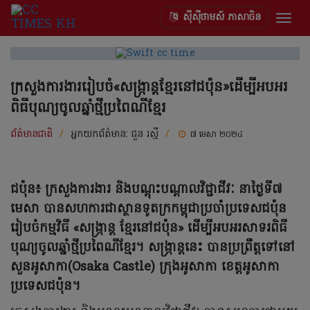
ស៊ីស៊ីថាមស៍ ភាសាចិន
Togg
navig
ក្រសួងការងាររៀបចំ«សង្ក្រាន្តខ្មែរនៅជប៉ុន»ដើម្បីអបអរ
ពិធីបុណ្យចូលឆ្នាំថ្មីប្រពៃណីខ្មែរ
ព័ត៌មានជាតិ
/
អ្នកយកព័ត៌មាន:
ជួន រស្មី​
/
៧ មេសា ២០២៤
ជប៉ុន៖ ក្រសួងការងារ និងបណ្តុះបណ្តាលវិជ្ជាជីវៈ នាថ្ងៃទី៧
មេសា បានសហការជាស្ថានទូតក្រកម្ពុជាប្រចាំប្រទេសជប៉ុន
រៀបចំកម្មវិធី «សង្ក្រាន្ត ខ្មែរនៅជប៉ុន» ដើម្បីអបអរសាទរពិធី
បុណ្យចូលឆ្នាំថ្មីប្រពៃណីខ្មែរ។ សង្ក្រាន្ដនេះ បានប្រព្រឹត្តទៅនៅ
សួនអូសាកា(Osaka Castle) ក្រុងអូសាកា ខេត្តអូសាកា
ប្រទេសជប៉ុន។