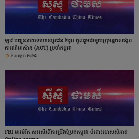
ឡាវ បញ្ជូននាយទាហានប្តូរវេន ២រូប ចូលរួមជាមួយក្រុមអ្នកសង្កេត
ការណ៍អាស៊ាន (AOT) ប្រចាំកម្ពុជា
២៣ កក្កដា ២០២៦
FBI អាម៉េរិក សរសើរពីការប្រឹងប្រែងកម្ពុជា ចំពោះបោសសំអាត