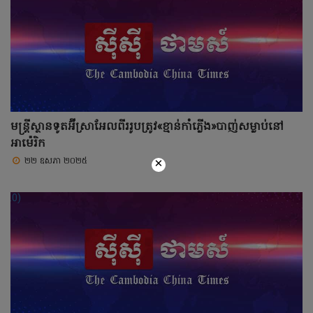
មន្រ្តីស្ថានទូតអ៊ីស្រាអែលពីររូបត្រូវ«ខ្មាន់កាំភ្លើង»បាញ់សម្លាប់នៅ
អាម៉េរិក
×
២២ ឧសភា ២០២៥