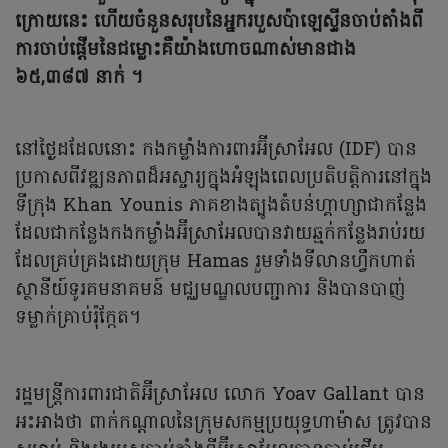
ក្រោយនេះ ហើយចំនួនសរុបនៃអ្នករបួសប៉ាឡេស្ទីនចាប់តាំងពី
ការចាប់ផ្តើមនៃជម្លោះគឺយ៉ាងហោចណាស់មានជាង
៦៥,៣៨៧ នាក់ ។
នៅថ្ងៃដដែលនោះ កងកម្លាំងការពារអ៊ីស្រាអែល (IDF) បាន
ប្រកាសពីវឌ្ឍនភាពដ៏អស្ចារ្យក្នុងអំឡុងពេលប្រតិបត្តិការនៅក្នុង
ទីក្រុង Khan Younis ភាគខាងត្បូងតំបន់ហ្គាហ្សាជាកន្លែង
ដែលជាកន្លែងកងកម្លាំងអ៊ីស្រាអែលបានវាយឆ្មក់កន្លែងរាប់រយ
ដែលគ្រប់គ្រងដោយក្រុម Hamas រួមទាំងទីលានហ្វឹកហាត់
ស្ថានីយ៍ទូរគមនាគមន៍ មជ្ឈមណ្ឌលបញ្ជាការ និងបានបាញ់
ទម្លាក់គ្រាប់រ៉ុក្កែត។
រដ្ឋមន្ត្រីការពារជាតិអ៊ីស្រាអែល លោក Yoav Gallant បាន
អះអាងថា ពាក់កណ្តាលនៃក្រុមសកម្មប្រយុទ្ធហាម៉ាស ត្រូវបាន