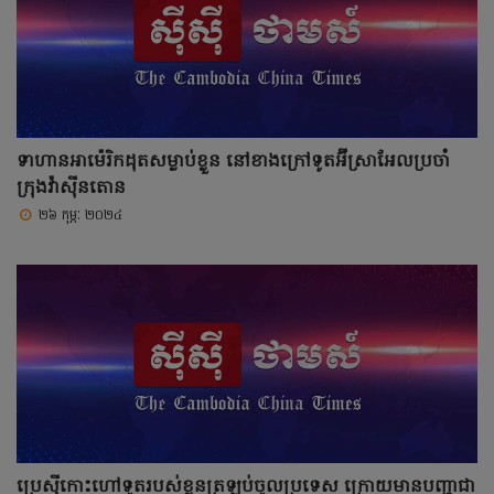
ទាហានអាម៉េរិកដុតសម្លាប់ខ្លួន នៅខាងក្រៅទូតអ៊ីស្រាអែលប្រចាំ
ក្រុងវ៉ាស៊ីនតោន
២៦ កុម្ភៈ ២០២៤
ប្រេស៊ីកោះហៅទូតរបស់ខ្លួនត្រឡប់ចូលប្រទេស ក្រោយមានបញ្ហាជា