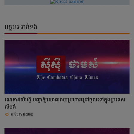
អត្ថបទទាក់ទង
ណេតាន់យ៉ាហ៊ូ បញ្ជាឱ្យយោធាវាយប្រហារជ្រៅចូលទៅក្នុងប្រទេស
លីបង់
១ មិថុនា ២០២៦