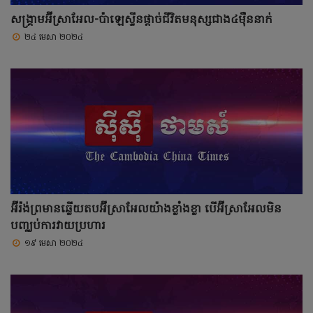
សង្រ្គាមអ៊ីស្រាអែល-ប៉ាឡេស្ទីនផ្តាច់ជីវិតមនុស្សជាង៤ម៉ឺននាក់
២៤ មេសា ២០២៤
អ៊ីរ៉ង់ព្រមានឆ្លើយតបអ៊ីស្រាអែលយ៉ាងខ្លាំងខ្លា បើអ៊ីស្រាអែលមិន
បញ្ឈប់ការវាយប្រហារ
១៩ មេសា ២០២៤