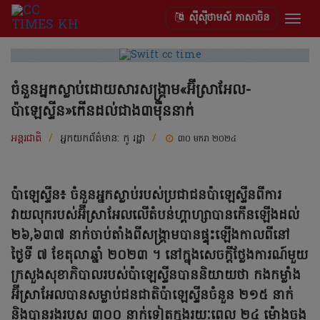
ស៊ីស៊ីថាមស៍ ភាសាចិន
Togg
navig
ចំនួនអ្នកស្លាប់ដោយសារសង្រ្គាម«អ៊ីស្រាអែល-
ប៉ាឡេស្ទីន»កើនដល់ជាង៣ម៉ឺននាក់
អន្តរជាតិ
/
អ្នកយកព័ត៌មាន:
កូ រដ្ឋា
/
៣០ មករា ២០២៤
ប៉ាឡេស្ទីន៖ ចំនួនអ្នកស្លាប់របស់ប្រជាជនប៉ាឡេស្ទីនពីការ
វាយលុករបស់អ៊ីស្រាអែលលើតំបន់ហ្គាហ្សាបានកើនឡើងដល់
២៦,៦៣៧ នាក់ចាប់តាំងពីសង្រ្គាមបានផ្ទុះឡើងកាលពីនៅ
ថ្ងៃទី ៧ ខែតុលាឆ្នាំ ២០២៣ ។ នៅក្នុងសេចក្តីថ្លែងការណ៍មួយ
ក្រសួងសុខាភិបាលរបស់ប៉ាឡេស្ទីនបាននិយាយថា កងកម្លាំង
អ៊ីស្រាអែលបានសម្លាប់ជនជាតិប៉ាឡេស្ទីនចំនួន ២១៥ នាក់
និងបានរងរបួស ៣០០ នាក់ទៀតក្នុងរយៈពេល ២៤ ម៉ោងចុង