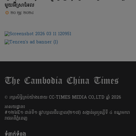
មួយអ៊ីស្រាអែល
២០ កុម្ភៈ ២០២៤
​© រក្សា​សិទ្ធិ​គ្រប់​យ៉ាង​ដោយ​ CC-TIMES MEDIA CO,.LTD ឆ្នាំ​ 2026
អាសយដ្ឋាន៖
#១២៦E១ ជាន់ទី១ ផ្លូវហ្សាលដឺហ្គោល(២១៧) សង្កាត់អូរឫស្សីទី ៤ ខណ្ឌមករា
រាជធានីភ្នំពេញ
ទំនាក់ទំនង