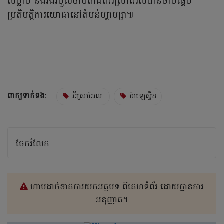
សម្លាប់ និងរងរបួសចាប់តាំងពីអ៊ីស្រាអែលបានចាប់ផ្តើម
ប្រតិបត្តិការយោធានៅតំបន់ហ្គាហ្សា៕
ពាក្យទាក់ទង:
អ៊ីស្រាអែល
ប៉ាឡេស្ទីន
ចែករំលែក
ហាមដាច់ខាតការយកអត្ថបទ ពីគេហទំព័រ ដោយគ្មានការ
អនុញ្ញាត។