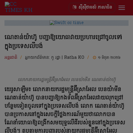
ស៊ីស៊ីថាមស៍ ភាសាចិន
Togg
navig
ណេតាន់យ៉ាហ៊ូ បញ្ជាឱ្យយោធាវាយប្រហារជ្រៅចូលទៅ
ក្នុងប្រទេសលីបង់
អន្តរជាតិ
/
អ្នកយកព័ត៌មាន:
កូ រដ្ឋា | Ratha KO
/
១ មិថុនា ២០២៦
លោកនាយករដ្ឋមន្ត្រីអ៊ីស្រាអែល បេនយ៉ាមីន ណេតាន់យ៉ាហ៊ូ
យេរូសាឡឹម៖ លោកនាយករដ្ឋមន្ត្រីអ៊ីស្រាអែល បេនយ៉ាមីន
ណេតាន់យ៉ាហ៊ូ បានបញ្ជាឱ្យកងទ័ពអ៊ីស្រាអែលវាយលុកជ្រៅ
បន្ថែមទៀតចូលទៅក្នុងប្រទេសលីបង់ លោក ណេតាន់យ៉ាហ៊ូ
បានប្រកាសនៅក្នុងសេចក្តីថ្លែងការណ៍មួយថាលោកបាន
ណែនាំយោធាឱ្យពង្រីកសមយុទ្ធលើដីរបស់ខ្លួននៅក្នុងប្រទេស
លីបង់។ តបតាមការបញ្ជារបស់នាយករដ្ឋមន្រ្តីអ៊ីស្រាអែល