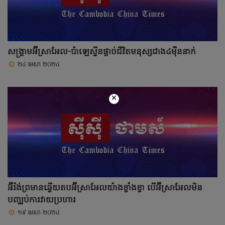
សង្រ្គាមអ៊ីស្រាអែល-ប៉ាឡេស្ទីនផ្តាច់ជីវិតមនុស្សជាង៤ម៉ឺននាក់
២៤ មេសា ២០២៤
×
អ៊ីរ៉ង់ព្រមានឆ្លើយតបអ៊ីស្រាអែលយ៉ាងខ្លាំងខ្លា បើអ៊ីស្រាអែលមិន
បញ្ឈប់ការវាយប្រហារ
១៩ មេសា ២០២៤