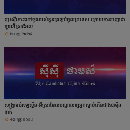
ប្រេស៊ីកោះហៅទូតរបស់ខ្លួនត្រឡប់ចូលប្រទេស ក្រោយមានបញ្ហាជា
មួយអ៊ីស្រាអែល
២០ កុម្ភៈ ២០២៤
សង្រ្គាមប៉ាឡេស្ទីន-អ៊ីស្រាអែលបណ្តាលឲ្យអ្នកស្លាប់កើនជាង៣ម៉ឺន
នាក់
១៣ កុម្ភៈ ២០២៤