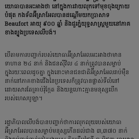
យោធាបានអះអាងថា នៅក្នុងការវាយលុកទៅមុខចុងក្រោយ
បំផុត កងទ័ពអ៊ីស្រាអែលបានដណ្តើមយកប្រាសាទ
Beaufort អាយុ ៩០០ ឆ្នាំ និងជួរភ្នំយុទ្ធសាស្ត្រមួយនៅភាគ
ខាងត្បូងប្រទេសលីបង់។
បើតាមការបញ្ជាក់របស់យោធាអ៊ីស្រាអែលអះអាងថាមាន
ទាហាន ២៤ នាក់ និងជនស៊ីវិល ៤ នាក់ត្រូវបានសម្លាប់
ក្នុងរយៈពេលដូចគ្នា ក្នុងនោះមានជនជាតិអ៊ីស្រាអែលរាប់ម៉ឺន
នាក់នៅភាគខាងជើងនៃប្រទេសក៏ត្រូវបានផ្លាស់ទីលំនៅ
ដោយសារតែគ្រាប់រ៉ុក្កែត និងយន្តហោះគ្មានមនុស្សបើក
របស់ហេសបូឡា។
រដ្ឋាភិបាលលីបង់បានបញ្ជាក់ថាការលុកលុយរបស់យោធា
អ៊ីស្រាអែលបានសម្លាប់មនុស្សកើនដល់ជាង ៣,៣៧០ នាក់