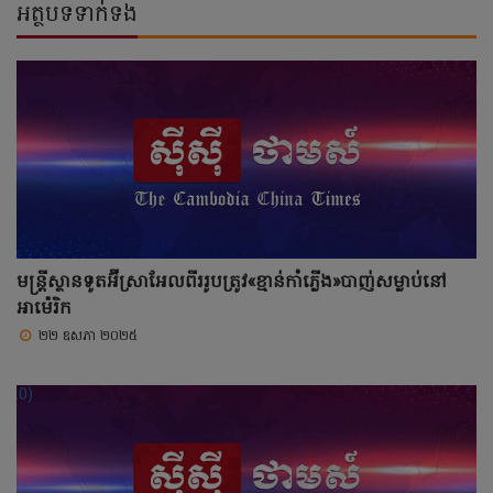
អត្ថបទទាក់ទង
មន្រ្តីស្ថានទូតអ៊ីស្រាអែលពីររូបត្រូវ«ខ្មាន់កាំភ្លើង»បាញ់សម្លាប់នៅ
អាម៉េរិក
២២ ឧសភា ២០២៥