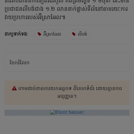
និងរាប់ពាន់នាក់ទៀតរងរបួស គិតត្រឹមថ្ងៃទី ១ មិថុនា នេះមាន
ប្រជាជនលីបង់ជាង ១.២ លាននាក់ផ្លាស់ទីលំនៅតាមរយៈការ
វាយប្រហាររបស់អ៊ីស្រាអែល៕
ពាក្យទាក់ទង:
អ៊ីស្រាអែល
លីបង់
ចែករំលែក
ហាមដាច់ខាតការយកអត្ថបទ ពីគេហទំព័រ ដោយគ្មានការ
អនុញ្ញាត។