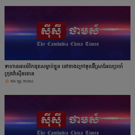
ទាហានអាម៉េរិកដុតសម្លាប់ខ្លួន នៅខាងក្រៅទូតអ៊ីស្រាអែលប្រចាំ
ក្រុងវ៉ាស៊ីនតោន
២៦ កុម្ភៈ ២០២៤