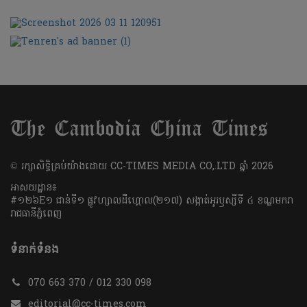
​© រក្សា​សិទ្ធិ​គ្រប់​យ៉ាង​ដោយ​ CC-TIMES MEDIA CO,.LTD ឆ្នាំ​ 2026
អាសយដ្ឋាន៖
#១២៦E១ ជាន់ទី១ ផ្លូវហ្សាលដឺហ្គោល(២១៧) សង្កាត់អូរឫស្សីទី ៤ ខណ្ឌមករា
រាជធានីភ្នំពេញ
ទំនាក់ទំនង
070 663 370 / 012 330 098
editorial@cc-times.com