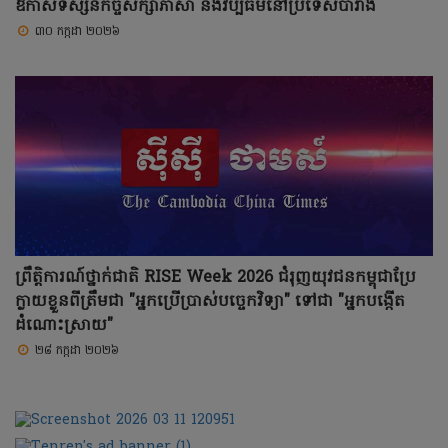
ឱកាសទស្សនកិច្ចសិក្សាភាសា និងវប្បធម៌នៅប្រទេសបារាំង
៣០ កក្កដា ២០២៦
ព្រឹត្តិការណ៍ថ្នាក់ជាតិ RISE Week 2026 ជំរុញយុវជនកម្ពុជាប្រែ
ក្លាយខ្លួនពីត្រឹមជា "អ្នកប្រើប្រាស់បច្ចេកវិទ្យា" ទៅជា "អ្នកបង្កើត
ដំណោះស្រាយ"
២៨ កក្កដា ២០២៦