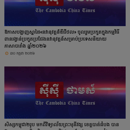
ឱកាសបង្ហាញស្នាដៃ«នវានុវត្តន៏ឌីជីថល» ចូលរួមប្រកួតក្នុងកម្មវិធី
ពានរង្វាន់ប្រកួតប្រជែងនវានុវត្តន៍សម្រាប់ប្រទេសនិយាយ
ភាសាបារាំង ឆ្នាំ២០២៦
៣០ កក្កដា ២០២៦
សិស្សកម្ពុជា២រូប មកពីវិទ្យាល័យព្រះមុនីវង្ស ខេត្តបាត់ដំបង បាន