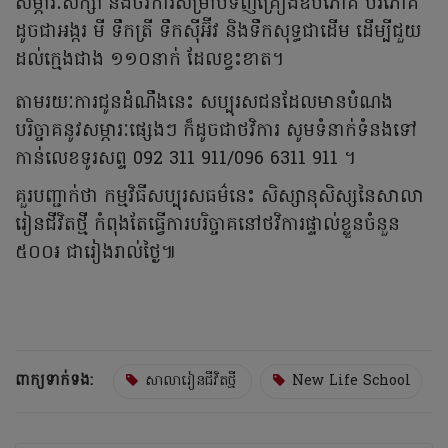
សម្ភារៈសិក្សា និងថវិការសម្រាប់ទិញគ្រឿងឧបភោគ បរិភោគ
ដូចជាអង្ករ មី ទឹកត្រី ទឹកស៊ីអ៊ីវ និងទឹកសុទ្ធជាដើម ដើម្បីជួយ
ដល់ក្មេងជាង ១១០នាក់ ដែលខ្វះខាត។
តាមរយៈការជូនដំណឹងនេះ សប្បុរសជនដែលមានបំណង
បរិច្ចាគនូវសម្ភារៈផ្សេងៗ ក៏ដូចជាថវិការ សូមទំនាក់ទំនងទៅ
កាន់លេខទូរសព្ទ 092 311 911/096 6311 911 ។
គួរបញ្ជាក់ថា កម្មវិធីសប្បុរសធម៌នេះ សិស្សានុសិស្សនៃសាលា
រៀនជីវិតថ្មី កំពុងតែធ្វើការបរិច្ចាគនៅថវិការផ្ទាល់ខ្លួនចំនួន
៥០០៛ ជារៀងរាល់ថ្ងៃ៕
ពាក្យទាក់ទង:
សាលារៀនជីវិតថ្មី
New Life School