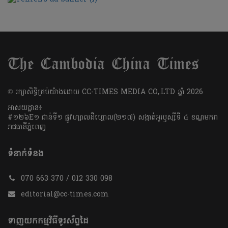
​© រក្សា​សិទ្ធិ​គ្រប់​យ៉ាង​ដោយ​ CC-TIMES MEDIA CO,.LTD ឆ្នាំ​ 2026
អាសយដ្ឋាន៖
#១២៦E១ ជាន់ទី១ ផ្លូវហ្សាលដឺហ្គោល(២១៧) សង្កាត់អូរឫស្សីទី ៤ ខណ្ឌមករា
រាជធានីភ្នំពេញ
ទំនាក់ទំនង
070 663 370 / 012 330 098
editorial@cc-times.com
ទាញយកកម្មវិធីទូរស័ព្ទដៃ