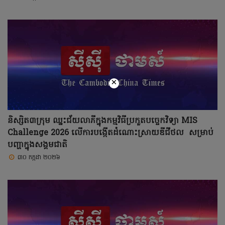
×
និស្សិត៣ក្រុម ឈ្នះជ័យលាភីក្នុងកម្មវិធីប្រកួតបច្ចេកវិទ្យា MIS
Challenge 2026 លើការបង្កើតដំណោះស្រាយឌីជីថល សម្រាប់
បញ្ហាក្នុងសង្គមជាតិ
៣០ កក្កដា ២០២៦