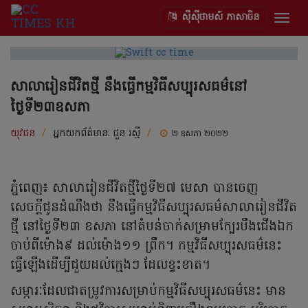
ស៊ីស៊ីថាមស៍ ភាសាចិន
Togg
navig
សាលារៀនជីវិតថ្មី នឹងធ្វើកម្មវិធីសប្បុរសធម៌នៅ
ថ្ងៃទី២៣ឧសភា
យុវជន
/
អ្នកយកព័ត៌មាន:
ជួន រស្មី
/
២ ឧសភា ២០២២
ភ្នំពេញ៖ សាលារៀនជីវិតថ្មីថ្ងៃទី២៧ មេសា បានចេញ
សេចក្ដីជូនដំណឹងថា នឹងធ្វើកម្មវិធីសប្បុរសធម៌សាលារៀនជីវិត
ថ្មី នៅថ្ងៃទី២៣ ឧសភា នៅតំបន់ចាក់សម្រាមក្បែរបឹងជើងឯក
ចាប់ពីម៉ោង៩ ដល់ម៉ោង១១ ព្រឹក។ កម្មវិធីសប្បុរសធម៌នេះ
ធ្វើឡើងដើម្បីជួយដល់ក្មេងៗ ដែលខ្វះខាត។
សម្ភារៈដែលជាតម្រូវការសម្រាប់កម្មវិធីសប្បុរសធម៌នេះ មាន