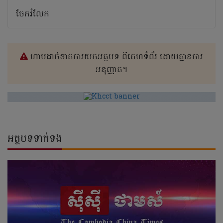
ចែករំលែក
ហាមដាច់ខាតការយកអត្ថបទ ពីគេហទំព័រ ដោយគ្មានការ
អនុញ្ញាត។
អត្ថបទទាក់ទង