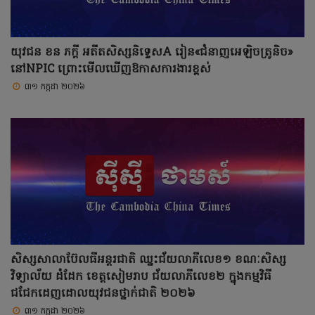
យុវជន ខន ភក្តី អតីតសិស្សនិទ្ទេសA រៀន«ជំនាញអេឡិចត្រូនិច»
នៅNPIC ព្រោះមើលឃើញឱកាសការងារខ្ពស់
៣១ កក្កដា ២០២៦
សិស្សសាលាប៊ែលធីអន្តរជាតិ ឈ្នះជ័យលាភីលេខ១ ខណៈសិស្ស
វិទ្យាល័យ ដំដែក ខេត្តសៀមរាប ជ័យលាភីលេខ២ ក្នុងកម្មវិធី
ជជែកដេញដោលយុវជនថ្នាក់ជាតិ ២០២៦
៣១ កក្កដា ២០២៦