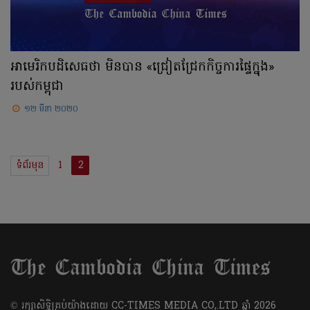
អាមេរិកបដិសេធថា មិនបាន «ជ្រៀតជ្រែកកិច្ចការផ្ទៃក្នុង»
របស់កម្ពុជា
១២ មីនា ២០២០
ទំព័រមុន
1
2
​© រក្សា​សិទ្ធិ​គ្រប់​យ៉ាង​ដោយ​ CC-TIMES MEDIA CO,.LTD ឆ្នាំ​ 2026