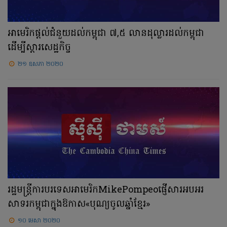
អាមេរិកផ្តល់ជំនួយដល់កម្ពុជា ៧,៥ លានដុល្លារដល់កម្ពុជា
ដើម្បីស្តារសេដ្ឋកិច្ច
២១ ឧសភា ២០២០
រដ្ឋមន្ត្រីការ​បរទេសអាមេរិក​MikePompeo​ផ្ញើសារ​អបអរ
សាទរ​កម្ពុជា​ក្នុង​ឱកាស​«បុណ្យចូលឆ្នាំខ្មែរ»​
១០ មេសា ២០២០