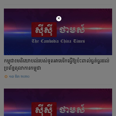
×
កម្ពុជា៖មតិយោបល់របស់ទូតអាមេរិកធ្វើឱ្យប៉ះពាល់ធ្ងន់ធ្ងរដល់
ប្រព័ន្ធតុលាការកម្ពុជា
១៣ មីនា ២០២០