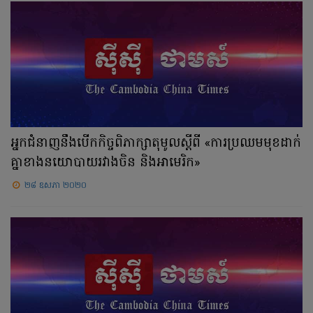
អ្នកជំនាញនឹងបើកកិច្ចពិភាក្សាតុមូលស្តីពី «ការប្រឈមមុខដាក់
គ្នាខាងនយោបាយរវាងចិន និងអាមេរិក»
២៨ ឧសភា ២០២០