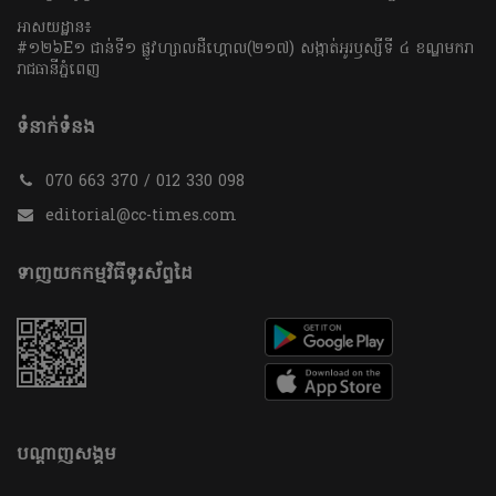
អាសយដ្ឋាន៖
#១២៦E១ ជាន់ទី១ ផ្លូវហ្សាលដឺហ្គោល(២១៧) សង្កាត់អូរឫស្សីទី ៤ ខណ្ឌមករា
រាជធានីភ្នំពេញ
ទំនាក់ទំនង
070 663 370 / 012 330 098
editorial@cc-times.com
ទាញយកកម្មវិធីទូរស័ព្ទដៃ
បណ្តាញសង្គម