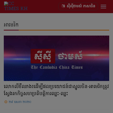
ស៊ីស៊ីថាមស៍ ភាសាចិន
Togg
navig
អាមេរិក
លោក​លី​ខឺឈាង៖ដើម្បីផលប្រយោជន៍ជាស្នូលចិន-អាមេរិកត្រូវ
ស្វែងរកកិច្ចសហប្រតិបត្តិការឈ្នះ-ឈ្នះ
២៩ ឧសភា ២០២០