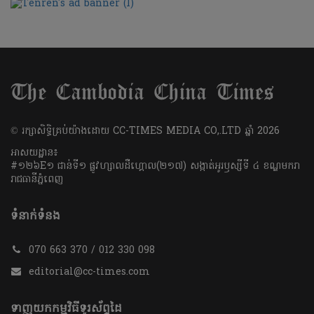
​© រក្សា​សិទ្ធិ​គ្រប់​យ៉ាង​ដោយ​ CC-TIMES MEDIA CO,.LTD ឆ្នាំ​ 2026
អាសយដ្ឋាន៖
#១២៦E១ ជាន់ទី១ ផ្លូវហ្សាលដឺហ្គោល(២១៧) សង្កាត់អូរឫស្សីទី ៤ ខណ្ឌមករា
រាជធានីភ្នំពេញ
ទំនាក់ទំនង
070 663 370 / 012 330 098
editorial@cc-times.com
ទាញយកកម្មវិធីទូរស័ព្ទដៃ