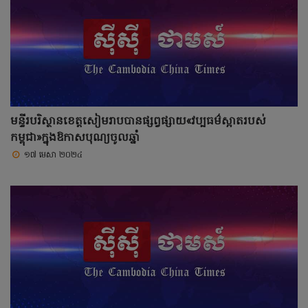
មន្ទីរបរិស្ថានខេត្តសៀមរាបបានផ្សព្វផ្សាយ«វប្បធម៌ស្អាតរបស់
កម្ពុជា»ក្នុងឱកាសបុណ្យចូលឆ្នាំ
១៧ មេសា ២០២៤