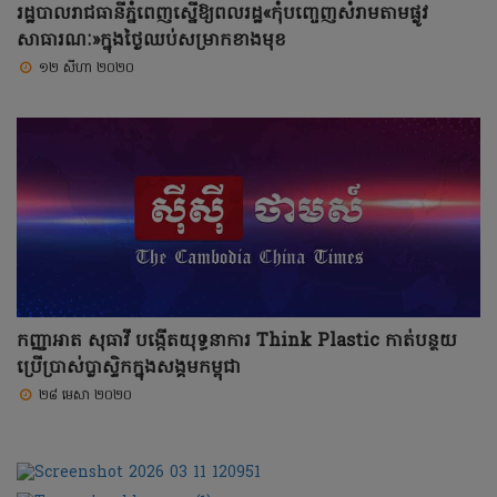
រដ្ឋបាលរាជធានីភ្នំពេញស្នើឱ្យពលរដ្ឋ«កុំបញ្ចេញសំរាមតាមផ្លូវ
សាធារណៈ»ក្នុងថ្ងៃឈប់សម្រាកខាងមុខ
១២ សីហា ២០២០
កញ្ញាអាត សុធាវី បង្កើតយុទ្ធនាការ Think Plastic កាត់បន្ថយ
ប្រើប្រាស់ប្លាស្ទិកក្នុងសង្គមកម្ពុជា
២៨ មេសា ២០២០