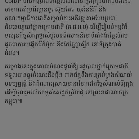
UNDP បានគម្រោងកៃច្នៃសំណល់នៅក្នុងក្រុងបាត់ដំបងនេះ
មានការគាំទ្រពីស្ថានទូតស៊ុយអែត យូអិនឌីភី និង
គណៈកម្មាធិការជាតិសម្រាប់ការអភិវឌ្ឍតាមបែបប្រជា
ធិបតេយ្យនៅថ្នាក់ក្រោមជាតិ (គ.ជ.អ.ប) ដើម្បីរៀបចំកម្មវិធី
ទស្សនកិច្ចសិក្សាផ្លាស់ប្តូរបទពិសោធន៍នៅទីតាំងកែច្នៃសំរាម
ដូចជាការបង្កើតជីកំប៉ុស និងកែច្នៃប្លាស្ទិក នៅទីក្រុងបាត់
ដំបង។
គម្រោងនេះក្នុងគោលបំណងផ្តល់ឱ្យ រដ្ឋបាលថ្នាក់ក្រោមជាតិ
ទទួលបាននូវចំណេះដឹងថ្មីៗ ពាក់ព័ន្ធនឹងការគ្រប់គ្រងសំណល់
បទប្បញ្ញត្តិ និងដំណោះស្រាយនានានៃការកែច្នៃសំណល់ទីក្រុង
ដើម្បីចូលរួមលើកកម្ពស់សេដ្ឋកិច្ចវិលជុំ នៅព្រះរាជាណាចក្រ
កម្ពុជា៕