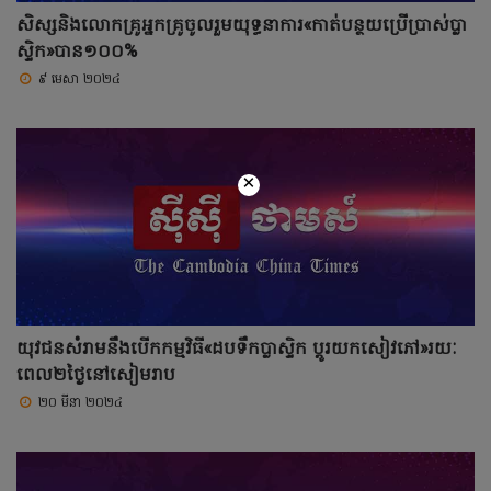
សិស្សនិងលោកគ្រូអ្នកគ្រូចូលរួមយុទ្ធនាការ«កាត់បន្ថយប្រើប្រាស់ប្លា
ស្ទិក»បាន១០០%
៩ មេសា ២០២៤
×
យុវជនសំរាមនឹងបើកកម្មវិធី«ដបទឹកប្លាស្ទិក ប្តូរយកសៀវភៅ»រយៈ
ពេល២ថ្ងៃនៅសៀមរាប
២០ មីនា ២០២៤