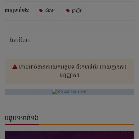
ពាក្យទាក់ទង:
សំរាម
ប្លាស្ទិក
ចែករំលែក
ហាមដាច់ខាតការយកអត្ថបទ ពីគេហទំព័រ ដោយគ្មានការ
អនុញ្ញាត។
អត្ថបទទាក់ទង