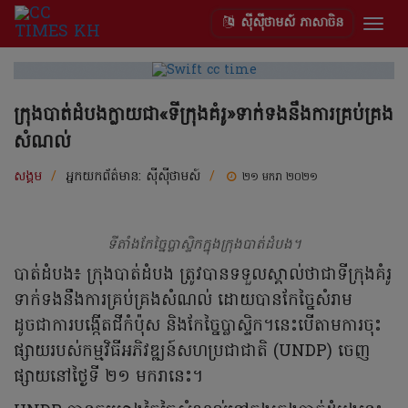
ស៊ីស៊ីថាមស៍ ភាសាចិន
Togg
navig
ក្រុងបាត់ដំបងក្លាយជា«ទីក្រុងគំរូ»ទាក់ទងនឹងការគ្រប់គ្រង
សំណល់
សង្គម
/
អ្នកយកព័ត៌មាន:
ស៊ីស៊ីថាមស៍
/
២១ មករា ២០២១
ទីតាំងកែច្នៃប្លាស្ទិកក្នុងក្រុងបាត់ដំបង។
បាត់ដំបង៖ ក្រុងបាត់ដំបង ត្រូវបានទទួលស្គាល់ថាជាទីក្រុងគំរូ
ទាក់ទងនឹងការគ្រប់គ្រងសំណល់ ដោយបានកែច្នៃសំរាម
ដូចជាការបង្កើតជីកំប៉ុស និងកែច្នៃប្លាស្ទិក។នេះបើតាមការចុះ
ផ្សាយរបស់កម្មវិធី​អភិវឌ្ឍន៍​សហប្រជាជាតិ (UNDP) ចេញ
ផ្សាយនៅថ្ងៃទី ២១ មករានេះ។