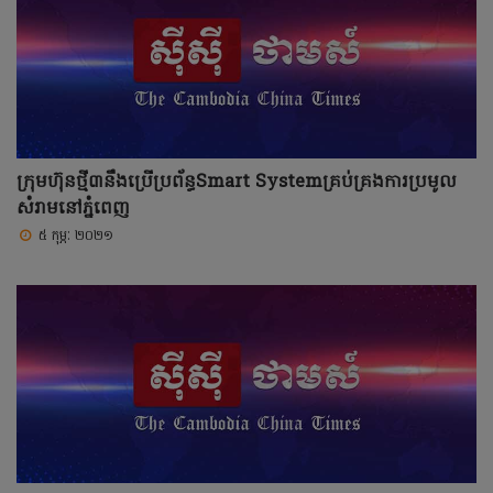
ក្រុមហ៊ុន​ថ្មី៣នឹងប្រើប្រព័ន្ធSmart​ Systemគ្រប់គ្រងការប្រមូល
សំរាមនៅភ្នំពេញ
៥ កុម្ភៈ ២០២១