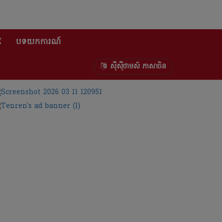
E
បទយកការណ៍
ស៊ីស៊ីថាមស៍ ភាសាចិន