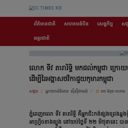
ព័ត៌មានជាតិ
សហគមន៍ចិន
សេដ្ឋកិច្ច
សង្
អន្តរជាតិ
លោក ទីវ តារារិទ្ធិ មកដល់កម្ពុជា ក្រោយចា
ដើម្បីរៃអង្គាសថវិកាជួយកុមារកម្ពុជា
សង្គម
/
អ្នកយកព័ត៌មាន:
ស៊ីស៊ីថាមស៍
/
២២ មិថុនា ២០២៦
ភ្នំពេញ៖លោ ទីវ តារារិទ្ធិ គឺអ្នកជិះកង់ផ្សងព្រេងឆ្លង
អាហ្រ្វិចខាងត្បូង នៅយប់ថ្ងៃទី ២២ មិថុនានេះ 