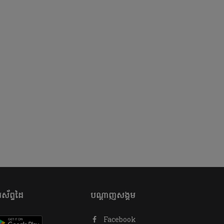
ស័ព្ទដៃ
បណ្តាញសង្គម
Facebook