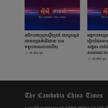
អធិការរងស្រុកស្ទឹងត្រង់ រងរបួសធ្ងន់
អង្គការទស្
ដោយក្មេងទំនើងវាយ បាន
រៀបចំផតខា
ទទួលមរណភាពហើយ
សង្គម» ពាក់ព័
សាធារណៈកាន
18 ម៉ោង មុន
22 ម៉ោង មុន