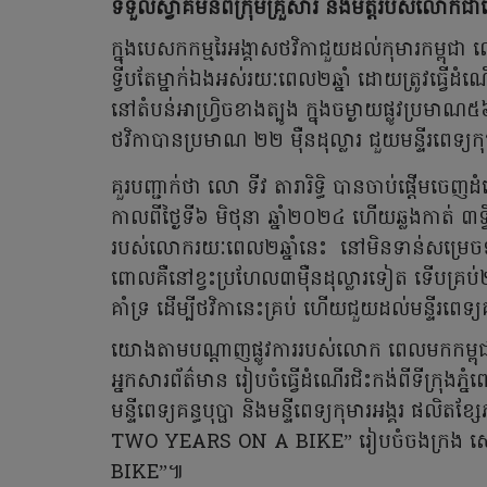
ទទួលស្វាគមន៍ពីក្រុមគ្រួសារ និងមិត្តរបស់លោកជា
ក្នុងបេសកកម្មរៃអង្គាសថវិកាជួយដល់កុមារកម្ពុជា លោ 
ទ្វីបតែម្នាក់ឯងអស់រយៈពេល២ឆ្នាំ ដោយត្រូវធ្វើដំណើរ
នៅតំបន់អាហ្រ្វិចខាងត្បូង ក្នុងចម្ងាយផ្លូវប្រម
ថវិកាបានប្រមាណ ២២ ម៉ឺនដុល្លារ ជួយមន្ទីរពេទ្យកុមារ
គួរបញ្ជាក់ថា លោ ទីវ តារារិទ្ធិ បានចាប់ផ្ដើមចេញដ
កាលពីថ្ងៃទី៦ មិថុនា ឆ្នាំ២០២៤ ហើយឆ្លងកាត់ ៣ទ្វីប 
របស់លោករយៈពេល២ឆ្នាំនេះ នៅមិនទាន់សម្រេចទ
ពោលគឺនៅខ្វះប្រហែល៣ម៉ឺនដុល្លារទៀត ទើបគ្រប
គាំទ្រ ដើម្បីថវិកានេះគ្រប់ ហើយជួយដល់មន្ទីរពេទ្យគន្
យោងតាមបណ្តាញផ្លូវការរបស់លោក ពេលមកកម្ពុជាវិ
អ្នកសារព័ត៌មាន រៀបចំធ្វើដំណើរជិះកង់ពីទីក្រុងភ្
មន្ទីពេទ្យគន្ធបុប្ផា និងមន្ទីពេទ្យកុមារអង្គរ ផលិតខ
TWO YEARS ON A BIKE” រៀបចំចងក្រង សៀ
BIKE”៕