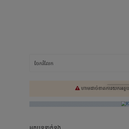
ចែករំលែក
ហាមដាច់ខាតការយកអត្ថបទ
អត្ថបទទាក់ទង