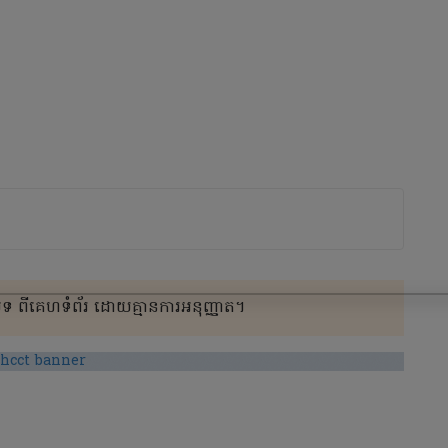
 ពីគេហទំព័រ ដោយគ្មានការអនុញ្ញាត។