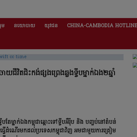
គម
នយោបាយ
យុវជន
CHINA-CAMBODIA HOTLIN
យជីវិតជិះកង់ផ្សងព្រេងឆ្លងទ្វីបម្នាក់ឯង២ឆ្នាំ
ទ្វីបតែម្នាក់ឯងកម្ពុជាឆ្ពោះទៅទ្វីបអឺរ៉ុប និង បញ្ចប់នៅតំបន់
បានធ្វើដំណើរមកដល់ប្រទេសកម្ពុជាវិញ អមជាមួយការត្រៀម