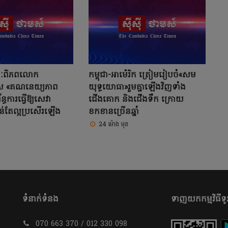
សនៈពិភពលោក
កម្ពុជា-អាម៉េរិក ត្រៀមរៀបចំ«សម
ស «គណនេយ្យភាព
យុទ្ធ​យោធា»រួមគ្នាឡើងវិញទាំង
ន្ធការធ្វើឱ្យសេវា
ជើងគោក និងជើងទឹក ក្រោយ
់តែល្អប្រសើរឡើង
ខកខានច្រើនឆ្នាំ
24 ម៉ោង មុន
ទំនាក់ទំនង
ទាញយកកម្មវិធីទូរ
070 663 370 / 012 330 098