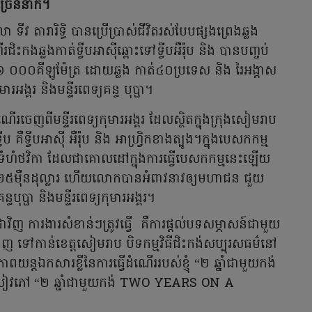
ច្រើននាក់។
ទីវ តារារិទ្ធិ បានប្រើប្រាស់ជីវិតរស់បែបផ្សងព្រេងឆ្លង
ជិះកងឆ្លងកាត់ទ្វីបអាស៊ីឆ្ពោះទៅទ្វីបអឺរ៉ុប និង បានបញ្ចប់
ាណ៥៦ ០០០គីឡូម៉ែត្រ ដោយឆ្លង កាត់៤០ប្រទេស និង រៃអង្គាស
អង្គរ និងមន្ទីរពេទ្យគន្ធ បុប្ផា។
ំណើរចេញពីមន្ទីរពេទ្យកុមារអង្គរ ដែលស្ថិតក្នុងក្រុងសៀមរាប
គឺទ្វីបអាស៊ី អឺរ៉ុប និង អាហ្វ្រិកខាងត្បូង។ក្នុងបេសកកម្ម
ំហំថវិកា ដែលជាគោលដៅក្នុងការធ្វើបេសកកម្មនេះឡើយ
់២៥ម៉ឺនដុល្លារ ហើយលោកបានអំពាវនាវឲ្យមហាជន ជួយ
ធបុប្ផា និងមន្ទីរពេទ្យកុមារអង្គរ។
ញ ការងារសំខាន់ៗត្រូវធ្វើ គឺការផ្តល់បទសម្ភាសន៍ជាមួយ
នំពេញ ទៅកាន់ខេត្តសៀមរាប បិទកម្មវិធីជិះកង់សប្បុរសធម៌នៅ
្សែភាពយន្តឯកសារខ្លីនៃការធ្វើដំណើររបស់ខ្ញុំ “២ ឆ្នាំជាមួយកង់
វភៅ “២ ឆ្នាំជាមួយកង់ TWO YEARS ON A