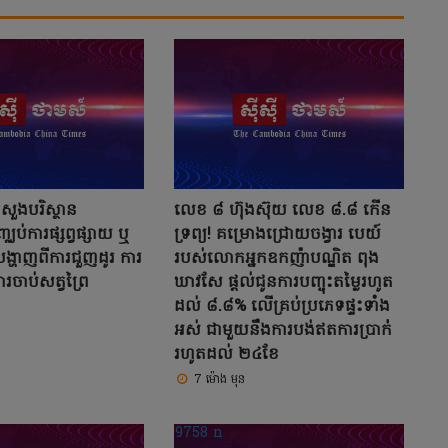
្រសួងបរិស្ថាន
លេខ ៨ ហ៊ុងស៊ុយ លេខ ៨.៨ កើន
្ឈប់ការផ្សព្វផ្សាយ ឬ
ទ្រព្យ! គម្រោងជ្រោយចង្វារ បេយ៍
ង្ហាញពីការជួញដូរ ការ
របស់លោកអ្នកឧកញ៉ាបណ្ឌិត ពុង
រចាប់សត្វព្រៃ
ឃាវសែ ផ្តល់ជូនការបញ្ចុះតម្លៃរហូត
ដល់ ៨.៨% លើគ្រប់ប្រភេទផ្ទះទាំង
អស់ ជាមួយនឹងការបង់ឥតការប្រាក់់
រហូតដល់ ២៤ខែ
7 ម៉ោង មុន