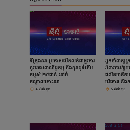
ទីក្រុងនរា ប្រកាសបើកលក់ជាផ្លូវការ
អ្នកនាំពាក្យក
នូវអគារពាណិជ្ជកម្ម និងខុនដូទំនើប
អំពាវនាវឱ្យបញ
កម្ពស់ ២៥ជាន់ នៅចំ
ផលិតមាតិកាប
កណ្តាលកោះនរា
បរិភោគ និងកា
4 ម៉ោង មុន
5 ម៉ោង មុន