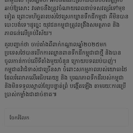
ជាមួយថៃ កុំសង្ឃឹមថា អាចនឹងដោះស្រាយបានចប់សព្វគ្រប់
ឆាប់ឱ្យសោះ វាអាចនឹងត្រូវចំណាយពេលរាប់ទសវត្សរ៍ទៅមុខ
ទៀត ព្រោះមហិច្ឆតារបស់ថៃស្រេកឃ្លានទឹកដីកម្ពុជា គឺមិនបាន
បោះបង់ទេ។ដូច្នេះ យុវជនកម្ពុជាត្រូវពង្រឹងសមត្ថភាព និង
ភាពធន់លើគ្រប់វិស័យ។
គួរបញ្ជាក់ថា ចាប់តាំងពីពាក់កណ្តាលឆ្នាំ២០២៥មក
ប្រទេសថៃបានបើកការឈ្លានពានទឹកដីកម្ពុជាជាថ្មី និងបាន
ចូលកាន់កាប់លើទីតាំងមួយចំនួន ក្រោយបទឈប់បាញ់។
កម្ពុជាតវ៉ាជំទាស់ជាច្រើនសា ចំពោះសកម្មភាពរបស់យោធាថៃ
ដែលរំលោភលើអធិបតេយ្យ និង បូរណភាពទឹកដីរបស់កម្ពុជា
និងមិនទទួលស្គាល់ខ្សែបន្ទាត់ព្រំ បង្កើតឡើង តាមរយៈការប្រើ
ប្រាស់កម្លាំងជាដាច់ខាត៕
ចែករំលែក