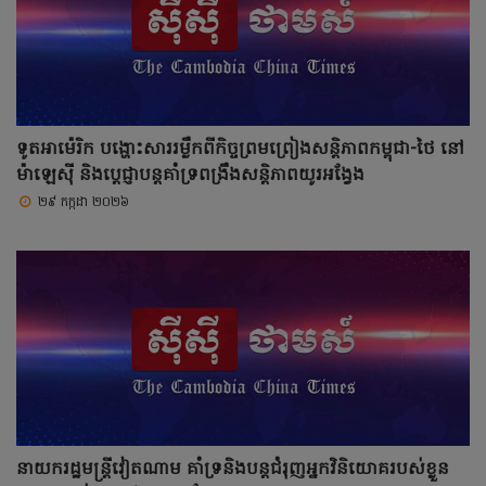
ទូតអាម៉េរិក បង្ហោះសាររម្លឹកពីកិច្ចព្រមព្រៀងសន្តិភាពកម្ពុជា-ថៃ នៅ
ម៉ាឡេស៊ី និងប្តេជ្ញាបន្តគាំទ្រពង្រឹងសន្តិភាពយូរអង្វែង
២៩ កក្កដា ២០២៦
នាយករដ្ឋមន្ត្រីវៀតណាម គាំទ្រនិងបន្តជំរុញអ្នកវិនិយោគរបស់ខ្លួន