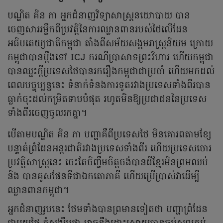
បណ្ឌិត គិន ភា អ្នកជំនាញវិទ្យាសាស្ត្រនយោបាយ បាន
ចេញសាររម្លឹកពីប្រវត្តិនៃការឈ្លានពានរបស់ថៃលើដែន
អធិបតេយ្យជាតិកម្ពុជា តាំងពីសម័យសង្គមរាស្ត្រនិយម ក្រោយ
កម្ពុជាបានប្តឹងទៅ ICJ ករណីប្រាសាទព្រះវិហារ ហើយកម្ពុជា
បានឈ្នះក្តីប្រទេសថៃបានរករឿងកម្ពុជាជាប្រចាំ ហើយមកដល់
ពេលបច្ចុប្បន្ននេះ ទំនាក់ទំនងការទូតរវាងប្រទេសទាំងពីរបាន
ធ្លាក់ចុះដល់កម្រិតទាបបំផុត រហូតមិនឱ្យប្រជាជននៃប្រទេស
ទាំងពីរចេញចូលរកគ្នា។
បើតាមបណ្ឌិត គិន ភា បញ្ហាគឺពីប្រទេសថៃ មិនគោរពតាមខ្សែ
បន្ទាត់ព្រំដែនអន្តរជាតិរវាងប្រទេសទាំងពីរ ហើយប្រទេសចោរ
ប្រវត្តិសាស្ត្រនេះ ចេះតែចិញ្ចឹមចិត្តចង់បានដីខ្មែរមិនព្រមឈប់
និង បានគូសផែនទីជាឯកតោភាគី ហើយប្រើប្រាស់វាដើម្បី
ឈ្លានពានកម្ពុជា។
អ្នកជំនាញរូបនេះ ថែមទាំងបានព្រមានទៀតថា បញ្ហាព្រំដែន