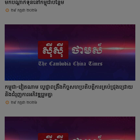
មកបណ្តាក់ទុននៅកម្ពុជាបន្ថែម
២៩ កក្កដា ២០២៦
កម្ពុជា-វៀតណាម ប្តេជ្ញាពង្រឹងកិច្ចសហប្រតិបត្តិការគ្រប់ជ្រុងជ្រោយ
និងជំរុញការអភិវឌ្ឍរួមគ្នា
២៩ កក្កដា ២០២៦