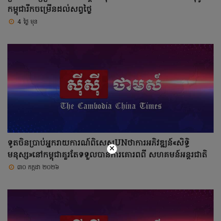
កម្ពុជារីកចម្រើនដល់សព្វថ្ងៃ
4 ថ្ងៃ មុន
ទូតចិនប្រាប់អ្នករាយការណ៍ពិសេសUNថាការអភិវឌ្ឍន៍«សិទ្ធិ
×
មនុស្ស»នៅកម្ពុជាគួរតែទទួលបានការគោរពពី សហគមន៍អន្តរជាតិ
៣០ កក្កដា ២០២៦