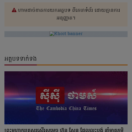
ហាមដាច់ខាតការយកអត្ថបទ ពីគេហទំព័រ ដោយគ្មានការ
អនុញ្ញាត។
អត្ថបទទាក់ទង
ព្រះមហាក្សត្រសរសើរសម្តេច ហ៊ុន សែន ដែលលះបង់ នាំមាតុភូមិ