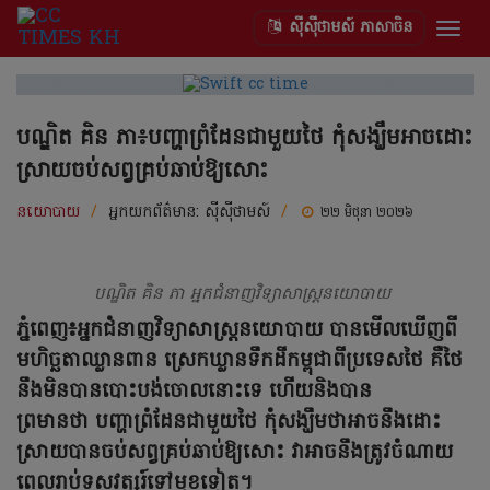
ស៊ីស៊ីថាមស៍ ភាសាចិន
Togg
navig
បណ្ឌិត គិន ភា៖បញ្ហាព្រំដែនជាមួយថៃ កុំសង្ឃឹមអាចដោះ
ស្រាយចប់សព្វគ្រប់ឆាប់ឱ្យសោះ
នយោបាយ
/
អ្នកយកព័ត៌មាន:
ស៊ីស៊ីថាមស៍
/
២២ មិថុនា ២០២៦
បណ្ឌិត គិន ភា អ្នកជំនាញវិទ្យាសាស្ត្រនយោបាយ
ភ្នំពេញ៖អ្នកជំនាញវិទ្យាសាស្ត្រនយោបាយ បានមើលឃើញពី
មហិច្ឆតាឈ្លានពាន ស្រេកឃ្លានទឹកដីកម្ពុជាពីប្រទេសថៃ គឺថៃ
នឹងមិនបានបោះបង់ចោលនោះទេ ហើយនិងបាន
ព្រមានថា បញ្ហាព្រំដែនជាមួយថៃ កុំសង្ឃឹមថាអាចនឹងដោះ
ស្រាយបានចប់សព្វគ្រប់ឆាប់ឱ្យសោះ វាអាចនឹងត្រូវចំណាយ
ពេលរាប់ទសវត្សរ៍ទៅមុខទៀត។