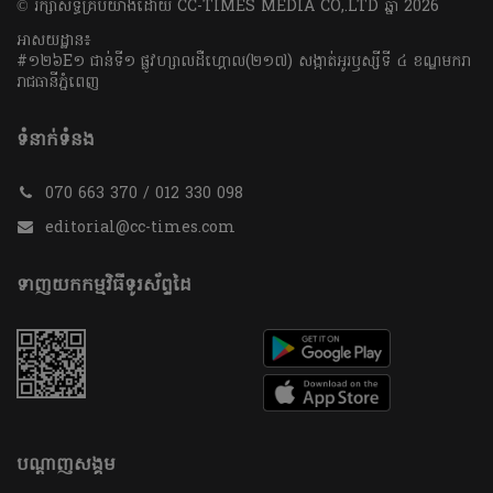
​© រក្សា​សិទ្ធិ​គ្រប់​យ៉ាង​ដោយ​ CC-TIMES MEDIA CO,.LTD ឆ្នាំ​ 2026
អាសយដ្ឋាន៖
#១២៦E១ ជាន់ទី១ ផ្លូវហ្សាលដឺហ្គោល(២១៧) សង្កាត់អូរឫស្សីទី ៤ ខណ្ឌមករា
រាជធានីភ្នំពេញ
ទំនាក់ទំនង
070 663 370 / 012 330 098
editorial@cc-times.com
ទាញយកកម្មវិធីទូរស័ព្ទដៃ
បណ្តាញសង្គម