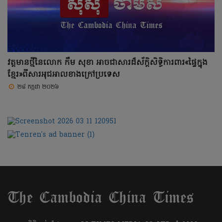
វត្តមានថ្មីនៃលោក កឹម សុខា អាចជាសារដ៏ស័ក្តិសិទ្ធិការពារ«ផ្ទៃក្នុង
ខ្មែរ»ពីសារអុជអាលខាងក្រៅប្រទេស
២៨ កក្កដា ២០២៦