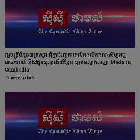
រដ្ឋមន្ត្រីចំនួន៣ក្រសួង ជុំគ្នាជំរុញការផលិតផលិតផល«សិប្បកម្ម
ទេសចរណ៍ និងវត្ថុអនុស្សាវរីយ៍ខ្មែរ» ក្រោមស្លាកសញ្ញា Made in
Cambodia
៣១ កក្កដា ២០២៦