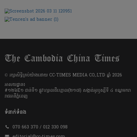
​© រក្សា​សិទ្ធិ​គ្រប់​យ៉ាង​ដោយ​ CC-TIMES MEDIA CO,.LTD ឆ្នាំ​ 2026
អាសយដ្ឋាន៖
#១២៦E១ ជាន់ទី១ ផ្លូវហ្សាលដឺហ្គោល(២១៧) សង្កាត់អូរឫស្សីទី ៤ ខណ្ឌមករា
រាជធានីភ្នំពេញ
ទំនាក់ទំនង
070 663 370 / 012 330 098
editorial@cc-times.com