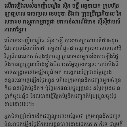
លើកឡើងរបស់ឧកញ៉ាបណ្ឌិត ស៊ិន ចន្ធី អគ្គនាយក ក្រុមហ៊ុន
ឡាញហល អេចប្រេស ខេមបូឌា និងជា ក្រុមប្រឹក្សាភិបាល នៃ
សមាគម ភស្តុភាកម្មកម្ពុជា មកកាន់សារព័ត៌មាន ស៊ីស៊ីថាមស៍
ភាសាខ្មែរ។
បើតាមឧកញ៉ាបណ្ឌិត ស៊ិន ចន្ធី បានមានប្រសាសន៍ថា៖«ដូច
ដែលបានដឹងហើយថា កម្ពុជាក៏ដូចជាបណ្ដាប្រទេសនានានៅជុំ
វិញពិភពលោក កំពុងជួបបញ្ហាប្រឈមជាមួយនឹងការឡើងថ្លៃ
និងការប្រែប្រួលយ៉ាងខ្លាំងចំពោះតម្លៃប្រេងឥន្ធនៈ ចាប់តាំងពី
មានសង្គ្រាមនៅមជ្ឈិមបូព៌ាមក សង្កេតឃើញថាតម្លៃប្រេង
ឥន្ធនៈនៅបន្តឡើងថ្លៃរហូត ហើយក្រុមហ៊ុនដឹកជញ្ជូនមួយចំនួន
ក៏បានតម្លើងថ្លៃដឹក។ ប៉ុន្តែមកទល់បច្ចុប្បន្ននេះ តម្លៃប្រេងបាន
ធ្លាក់ចុះបន្តិច ដែលបានធ្វើឱ្យតម្លៃដឹកជញ្ជូនក៏ប្រែប្រួលចុះថ្លៃ
តាមនោះដែរ។»
អ្នកជំនាញវិស័យដឹកជញ្ជូនរូបនេះបន្ថែមថា ក្រុមហ៊ុនដឹកជញ្ជូន
មិនអាចតម្លើងថ្លៃដឹករបស់ខ្លួនបានដោយឯកតោភាគីទេ ជារួមគឺ