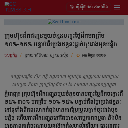
ស៊ីស៊ីថាមស៍ ភាសាចិន
Togg
navig
ក្រុមហ៊ុនដឹកជញ្ជូនមួយចំនួនបញ្ចុះថ្លៃដឹកមកត្រឹម
១០%-១៥% បន្ទាប់ពីប្រេងឥន្ធនៈធ្លាក់ចុះជាងមុនបន្តិច
សេដ្ឋកិច្ច
/
អ្នកយកព័ត៌មាន:
ហួ ឆេងស៊ីម
/
១៣ មិថុនា ២០២៦
ឧកញ៉ាបណ្ឌិត ស៊ិន ចន្ធី អគ្គនាយក ក្រុមហ៊ុន ឡាញហល អេចប្រេស
ខេមបូឌា និងជា ក្រុមប្រឹក្សាភិបាល នៃ សមាគម ភស្តុភាកម្មកម្ពុជា
ភ្នំពេញ៖ ក្រុមហ៊ុនដឹកជញ្ជូនមួយចំនួនបានបញ្ចុះថ្លៃដឹកចន្លោះពី
២៥%-៣០% មកត្រឹម ១០%-១៥% បន្ទាប់ពីតម្លៃប្រេងឥន្ធនៈ
នៅទូទាំងពិភពលោកកំពុងមានការប្រែប្រួលធ្លាក់ចុះជាងមុន
បន្តិច ហើយការដឹកជញ្ជូននៅតែមានសកម្មភាពធម្មតា និងមិន
មានភាពធ្លាក់ចុះណាមួយគួរឱ្យកត់សម្គាល់ឡើយ។ នេះជាការ