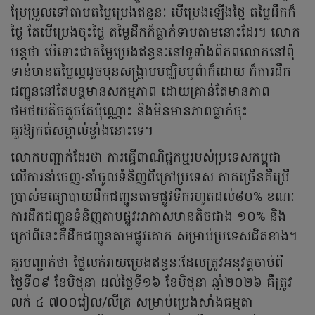
ប្រែប្រួលទៅតាមតម្លៃប្រេងឥន្ធនៈ បើប្រេងឡើងថ្លៃ តម្លៃដឹកក៏
ថ្លៃ តែបើប្រេងចុះថ្លៃ តម្លៃដឹកក៏ធ្លាក់ទាបតាមនោះដែរ។ លោក
បន្តថា បើទោះជាតម្លៃប្រេងឥន្ធនៈនៅទូទាំងពិភពលោកនៅពុំ
ទាន់មានតម្លៃល្អដូចមុនសង្គ្រាមមជ្ឈិមបូព៌ាក៏ដោយ ក៏ការដឹក
ជញ្ជូននៅតែបន្តមានសកម្មភាព ដោយគ្រាន់តែមានភាព
ថមថយតិចតួចតែប៉ុណ្ណោះ និងមិនមានភាពធ្លាក់ចុះ
គួរឱ្យកត់សម្គាល់ខ្លាំងនោះទេ។
លោកបញ្ជាក់ដែរថា ការធ្វើពាណិជ្ជកម្មរបស់ប្រទេសកម្ពុជា
លើការនាំចេញ-នាំចូលទំនិញពីក្រៅប្រទេស ភាគច្រើនគឺប្រើ
ប្រាស់មធ្យោបាយដឹកជញ្ជូនតាមផ្លូវទឹករហូតដល់៨០% ខណៈ
ការដឹកជញ្ជូនទំនិញតាមផ្លូវអាកាសមានតិចជាង ១០% និង
ក្រៅពីនេះគឺដឹកជញ្ជូនតាមផ្លូវគោក សម្រាប់ប្រទេសជិតខាង។
គួរបញ្ជាក់ថា ថ្លៃលក់រាយប្រេងឥន្ធនៈដែលត្រូវអនុវត្តចាប់ពី
ថ្ងៃទី០៩ ខែមិថុនា ដល់ថ្ងៃទី១៦ ខែមិថុនា ឆ្នាំ២០២៦ គឺត្រូវ
លក់ ៤ ៧០០រៀល/លីត្រ សម្រាប់ប្រេងសាំងធម្មតា