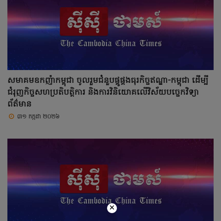
សមាគមឧកញ៉ាកម្ពុជា ចូលរួមជំនួបផ្គូផ្គងធុរកិច្ចឥណ្ឌា-កម្ពុជា ដើម្បី
ជំរុញកិច្ចសហប្រតិបត្តិការ និងការវិនិយោគលើវិស័យបច្ចេកវិទ្យា
ព័ត៌មាន
៣១ កក្កដា ២០២៦
×