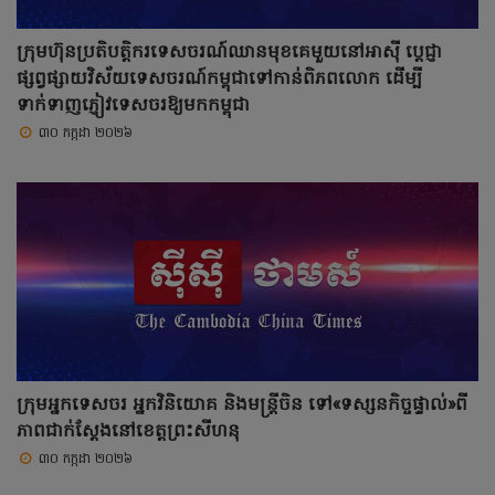
ក្រុមហ៊ុនប្រតិបត្តិករទេសចរណ៍ឈានមុខគេមួយនៅអាស៊ី ប្ដេជ្ញា
ផ្សព្វផ្សាយវិស័យទេសចរណ៍កម្ពុជាទៅកាន់ពិភពលោក ដើម្បី
ទាក់ទាញភ្ញៀវទេសចរឱ្យមកកម្ពុជា
៣០ កក្កដា ២០២៦
ក្រុមអ្នកទេសចរ អ្នកវិនិយោគ និងមន្ត្រីចិន ទៅ«ទស្សនកិច្ចផ្ទាល់»ពី
ភាពជាក់ស្តែងនៅខេត្តព្រះសីហនុ
៣០ កក្កដា ២០២៦