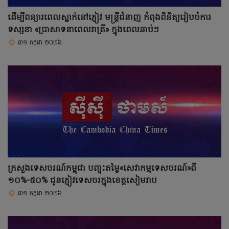
ដើម្បីពន្យារពេលស្នាក់នៅភ្ញៀវ មន្ត្រីជំនាញ កំពុងពិនិត្យរៀបចំការ
ទស្សនា «ប្រាសាទនាពេលរាត្រី» ក្នុងពេលឆាប់ៗ
៣១ កក្កដា ២០២៦
ក្រសួងទេសចរណ៍កម្ពុជា បញ្ចុះតម្លៃ«សេវាកម្មទេសចរណ៍»ពី
១០%-៥០% ជូនភ្ញៀវទេសចរក្នុងខេត្តសៀមរាប
៣១ កក្កដា ២០២៦