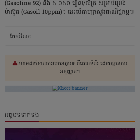
(Gasoline 92) និង ៥ ០៥០ រៀល/លីត្រ សម្រាប់ប្រេង
ម៉ាស៊ូត (Gasoil 10ppm)។ នេះបើតាមក្រសួងពាណិជ្ជកម្ម៕
ចែករំលែក
ហាមដាច់ខាតការយកអត្ថបទ ពីគេហទំព័រ ដោយគ្មានការ
អនុញ្ញាត។
អត្ថបទទាក់ទង