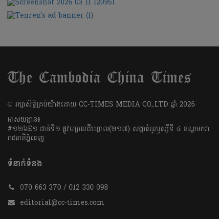
​© រក្សា​សិទ្ធិ​គ្រប់​យ៉ាង​ដោយ​ CC-TIMES MEDIA CO,.LTD ឆ្នាំ​ 2026
អាសយដ្ឋាន៖
#១២៦E១ ជាន់ទី១ ផ្លូវហ្សាលដឺហ្គោល(២១៧) សង្កាត់អូរឫស្សីទី ៤ ខណ្ឌមករា
រាជធានីភ្នំពេញ
ទំនាក់ទំនង
070 663 370 / 012 330 098
editorial@cc-times.com