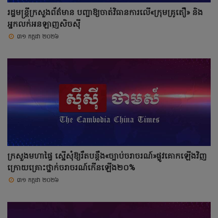
រដ្ឋមន្ត្រីក្រសួងព័ត៌មាន បញ្ជាឱ្យចាត់វិធានការលើ«ក្រុមគ្រូតឿ» និង
អ្នកលក់អនឡាញសិចស៊ី
៣១ កក្កដា ២០២៦
ក្រសួងមហាផ្ទៃ ស្នើសុំឱ្យរឹតបន្ដឹង«ច្បាប់ចរាចរណ៍»ផ្លូវគោកឡើងវិញ
ក្រោយគ្រោះថ្នាក់ចរាចរណ៍កើនឡើង២០%
៣១ កក្កដា ២០២៦