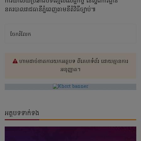
ការិយាល័យប្រឆាំងបទល្មើសសេដ្ឋកិច្ច នៃស្នងការដ្ឋាន
នគរបាលរាជធានីភ្នំពេញតាមនីតិវិធីច្បាប់៕
ចែករំលែក
ហាមដាច់ខាតការយកអត្ថបទ ពីគេហទំព័រ ដោយគ្មានការ
អនុញ្ញាត។
អត្ថបទទាក់ទង