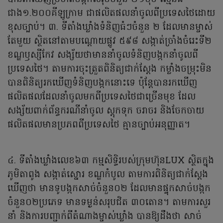
ជាង១.២០០គីឡូក្រាម ជាផលិតផលនាំចូលពីប្រទេសថៃដោយ
ខុសច្បាប់។ ៣. ទីតាំងឃ្លាំងទំនិញធំៗចំនួន ២ ដែលមានម្ចាស់
តែមួយ ស្ថិតនៅតាមបណ្តោយផ្លូវ ៥៩៨ សង្កាត់ច្រាំងចំរេះទី២
ខណ្ឌឫស្សីកែវ សង្ស័យថាមាននាំចូលទំនិញបង្កកនាំចូលពី
ប្រទេសថៃ។ តាមការចុះត្រួតពិនិត្យជាក់ស្ដែង កម្លាំងចម្រុះមិន
បានពិនិត្យរកឃើញទំនិញបង្កកនោះទេ ប៉ុន្តែបានរកឃើញ
ផលិតផលដែលនាំចូលមកពីប្រទេសថៃជាច្រើនមុខ ដែល
សង្ស័យពាក់ព័ន្ធករណីនាំចូល ស្តុកទុក ចរាចរ និងចែកចាយ
ផលិតផលមានប្រភពពីប្រទេសថៃ គ្មានច្បាប់អនុញ្ញាត។
៤. ទីតាំងឃ្លាំងលេខ៦៣ កម្មសិទ្ធិរបស់ក្រុមហ៊ុនLUX ស្ថិតក្នុង
ភូមិតាពូង សង្កាត់ស្នោរ ខណ្ឌកំបូល តាមការពិនិត្យជាក់ស្ដែង
ឃើញថា មានទូបង្កកសាច់ចំនួន០២ ដែលមានផ្ទុកសាច់បង្កក
ចំនួន០២ប្រភេទ មានទម្ងន់សរុបជិត ៣០តោន។ តាមការសួរ
នាំ និងការបញ្ជាក់ពីតំណាងម្ចាស់ឃ្លាំង បានឱ្យដឹងថា សាច់