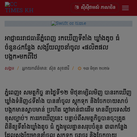
ស៊ីស៊ីថាមស៍ ភាសាចិន
Togg
navig
អាជ្ញាធររាជធានីភ្នំពេញ រកឃើញទីតាំង ឃ្លាំងតូច ធំ
ចំនួន៤កន្លែង សង្ស័យលួចនាំចូល «ផលិតផល
បង្កក»មកពីថៃ
សង្គម
/
អ្នកយកព័ត៌មាន:
ស៊ុន សុខដារី
/
១៣ មិថុនា ២០២៦
ភ្នំពេញ៖ សមត្ថកិច្ច នាថ្ងៃទី១២ មិថុនាម្សិលមិញ បានរកឃើញ
ឃ្លាំងទំនិញ៤ទីតាំង បាននាំចូល ស្តុកទុក និងចែកចាយសាច់
បង្កកមានស្លាបមាន់ ប្រហិត ភ្លៅមាន់ជាដើម មានពីប្រទេសថៃ
ខុសច្បាប់។ ការរកឃើញនេះ បន្ទាប់ពីសមត្ថកិច្ចបានចុះត្រួត
ពិនិត្យទីតាំងឃ្លាំងតូច ធំ ក្នុងមូលដ្ឋានសរុបចំនួន ៣៣កន្លែង
ដែលសង្ស័យមាននាំចូល ស្តុកទុក ចរាចរ និងចែកចាយ