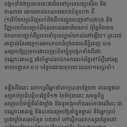
បង្កកទាំង២ប្រភេទនេះផលិតនៅប្រទេសប្រេស៊ីល និង
កាណាដា ដោយមានឯកសារយោងចំនួន០២ គឺ
(១)វិក័យបត្រទិញលក់និងដឹកជញ្ជូនចេញទៅហុងកុង និង
វិញ្ញាបនប័តបញ្ជាក់ពីគុណភាពអនាម័យសាច់ ប៉ុន្តែមិនមាន
ឯកសារបញ្ជាក់ពីប្រភពនាំចូលច្បាស់លាស់នៅឡើយ។ ព្រះរាជ
អាជ្ញារងនៃអយ្យការអមសាលាដំបូងរាជធានីភ្នំពេញ បាន
សម្រេចឱ្យក្រុមការងារចម្រុះបិទឃ្លុំទូបង្កកទាំងពីរជា
បណ្ដោះអាសន្ន រង់ចាំម្ចាស់រកឯកសារពាក់ព័ន្ធទៅបំភ្លឺនៅអគ្គ
នាយកដ្ឋានក.ប.ប បន្ថែមដោយទុករយៈពេល០១សប្ដាហ៍។
ទន្ទឺងនឹងនេះ លោកស្រីអ្នកនាំពាក្យបានបន្ថែមថា ជាលទ្ធផល
សម្រាប់ប្រតិបតិ្តការថ្ងៃទី១២ ខែមិថុនានេះ សមត្ថកិច្ច
សម្រេចបិទឃ្លុំទីតាំងឃ្លាំង និងទូរបង្កកទាំងអស់ខាងលើនេះ ជា
បណ្តោះអាសន្ន និងបានសម្រេចឱ្យនាំខ្លួនម្ចាស់ និងអ្នកគ្រប់
គ្រងឃ្លាំងសរុបចំនួន ០៥នាក់ ទៅធ្វើការសាកសួរបន្ថែមនៅ