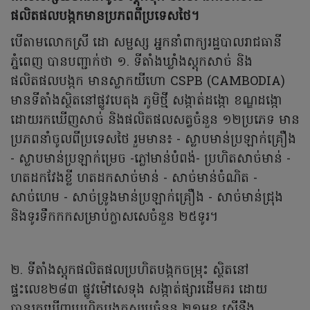
ផលិតផលបង្កកមានប្រភពពីប្រទេសថៃ។
បើតាមលោកស្រី ដោ សម្ផស្ស អ្នកនាំពាក្យរដ្ឋបាលរាជធានី
ភ្នំពេញ បានបញ្ជាក់ថា ១. ទីតាំងឃ្លាំងស្តុកសាច់ និង
ផលិតផលបង្កក មានស្លាកយីហោ CSPB (CAMBODIA)
មានទីតាំងស្ថិតនៅផ្លូវបេតុង ភូមិថ្មី សង្កាត់ដង្កោ ខណ្ឌដង្កោ
ដោយរកឃើញសាច់ និងផលិតផលសត្វចំនួន ១២ប្រភេទ មាន
ប្រភពនាំចូលពីប្រទេសថៃ រួមមាន៖ - ស្លាបមាន់ប្រឡាក់គ្រឿង
- ស្លាបមាន់ប្រឡាក់ម្រេច -ភ្លៅមាន់បំពង់- ប្រហិតសាច់មាន់ -
ហតដកវែងខ្លី ហតដកសាច់មាន់ - សាច់មាន់ចំណិត -
សាច់ហេម - សាច់ទ្រូងមាន់ប្រឡាក់គ្រឿង - សាច់មាន់ជ្រុង
និងទូរទឹកកកសម្រាប់ក្លាសសេចំនួន ២៥ទូរ។
២. ទីតាំងស្តុកផលិតផលប្រហិតបង្កកចម្រុះ ស្ថិតនៅ
ផ្ទះលេខ២៨៣ ផ្លូវម៉ៅសេទុង សង្កាត់ផ្សារដើមគរ ដោយ
បានរកឃើញប្រហិតបង្កកសរុបចំនួន ២១មុខ ស្មើនឹង