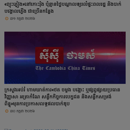
«ព្យុះភ្លៀង»នៅកោះរ៉ុង ប៉ុន្មានថ្ងៃបណ្តាលឲ្យរលំផ្ទះពលរដ្ឋ និងបាក់
បង្គោលភ្លើង ជាច្រើនកន្លែង
៣១ កក្កដា ២០២៦
ក្រសួងអប់រំ ហាមឃាត់ការ«ថត ចម្លង បង្ហោះ ឬផ្សព្វផ្សាយប្រធាន
វិញ្ញាសា អត្រាកំណែ សន្លឹកកិច្ចការបេក្ខជន និងសន្លឹកសម្រង់
ពិន្ទុ»មុនការប្រកាសលទ្ធផលបាក់ឌុប
៣០ កក្កដា ២០២៦