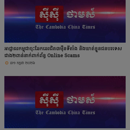
អាជ្ញាធរកម្ពុជាចុះឆែកឆេរជិត៣ម៉ឺនទីតាំង និងឃាត់ខ្លួនជនបរទេស
ជាង២ពាន់នាក់ពាក់ព័ន្ធ Online Scams
៣១ កក្កដា ២០២៦