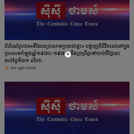
ពិព័រណ៍រូបថត«ទីដែលប្រាសាទក្លាយជាផ្ទះ» បង្ហាញពីជីវិតរស់នៅក្នុង
×
ប្រាសាទកំឡុងឆ្នាំ១៩៧០-១៩៧១ នឹងប្រព្រឹត្តទៅចាប់ពីថ្ងៃនេះ
ដល់ថ្ងៃទី៣១ សីហា
៣១ កក្កដា ២០២៦