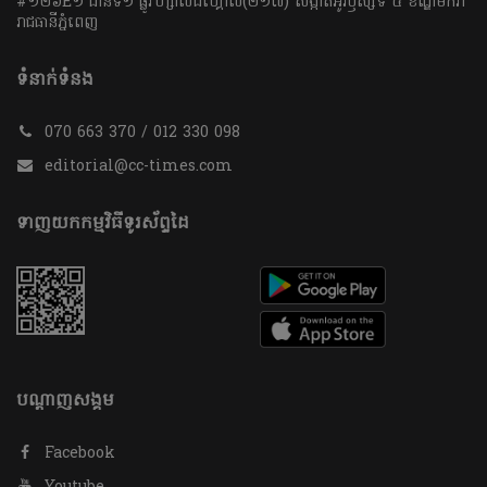
#១២៦E១ ជាន់ទី១ ផ្លូវហ្សាលដឺហ្គោល(២១៧) សង្កាត់អូរឫស្សីទី ៤ ខណ្ឌមករា
រាជធានីភ្នំពេញ
ទំនាក់ទំនង
070 663 370 / 012 330 098
editorial@cc-times.com
ទាញយកកម្មវិធីទូរស័ព្ទដៃ
បណ្តាញសង្គម
Facebook