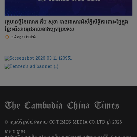
វត្តមានថ្មីនៃលោក កឹម សុខា អាចជាសារដ៏ស័ក្តិសិទ្ធិការពារ«ផ្ទៃក្នុង
ខ្មែរ»ពីសារអុជអាលខាងក្រៅប្រទេស
២៨ កក្កដា ២០២៦
​© រក្សា​សិទ្ធិ​គ្រប់​យ៉ាង​ដោយ​ CC-TIMES MEDIA CO,.LTD ឆ្នាំ​ 2026
អាសយដ្ឋាន៖