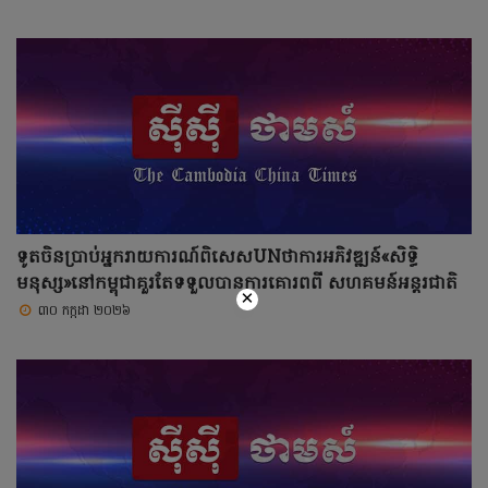
ទូតចិនប្រាប់អ្នករាយការណ៍ពិសេសUNថាការអភិវឌ្ឍន៍«សិទ្ធិ
មនុស្ស»នៅកម្ពុជាគួរតែទទួលបានការគោរពពី សហគមន៍អន្តរជាតិ
×
៣០ កក្កដា ២០២៦