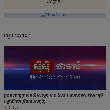
អនុញ្ញាត។
អត្ថបទទាក់ទង
ព្រះមហាក្សត្រសរសើរសម្តេច ហ៊ុន សែន ដែលលះបង់ នាំមាតុភូមិ
កម្ពុជារីកចម្រើនដល់សព្វថ្ងៃ
6 ថ្ងៃ មុន