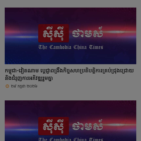
កម្ពុជា-វៀតណាម ប្តេជ្ញាពង្រឹងកិច្ចសហប្រតិបត្តិការគ្រប់ជ្រុងជ្រោយ
និងជំរុញការអភិវឌ្ឍរួមគ្នា
២៩ កក្កដា ២០២៦