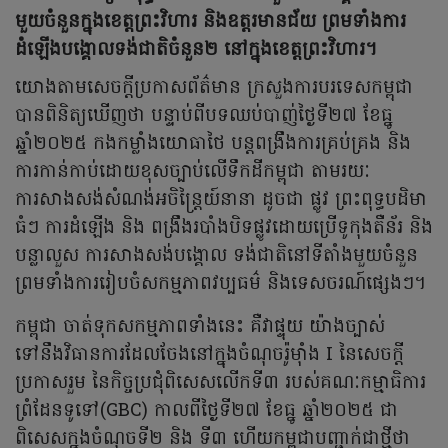
មួយចំនួនក្នុងខេត្តព្រះវិហារ និងឧត្តរមានជ័យ ព្រមទាំងការ
ដំឡើងបង្គោលទង់ជាតិចំនួន២ នៅក្នុងខេត្តព្រះវិហារ។
យោងតាមសេចក្តីប្រកាសព័ត៌មាន ក្រសួងការបរទេសកម្ពុជា
បានពិនិត្យឃើញថា បន្ទាប់ពីបទឈប់បាញ់ថ្ងៃទី២៧ ខែធ្នូ
ឆ្នាំ២០២៥ កងកម្លាំងយោធាថៃ បន្តពង្រឹងការគ្រប់គ្រង និង
ការកាន់កាប់ដោយខុសច្បាប់លើទឹកដីកម្ពុជា តាមរយៈ
ការសាងសង់សំណង់អចិន្ត្រៃយ៍នានា ដូចជា ផ្លូវ ព្រះពុទ្ធបដិមា
ធំៗ ការដំឡើង និង ពង្រឹងរបាំងបិទផ្លូវដោយប្រើទូកុងតឺន័រ និង
បន្លាលួស ការសាងសង់បង្គោល ទង់ជាតិនៅទីតាំងមួយចំនួន
ព្រមទាំងការរៀបចំសកម្មភាពវប្បធម៌ និងទេសចរណ៍ផ្សេងៗ។
កម្ពុជា ចាត់ទុកសកម្មភាពទាំងនេះ គឺវាផ្ទុយ យ៉ាងច្បាស់
ទៅនឹងវិធានការដែលចែងនៅក្នុងចំណុចរ៉ូម៉ាំង I នៃសេចក្តី
ប្រកាសរួម នៃកិច្ចប្រជុំពិសេសលើកទី៣ របស់គណៈកម្មាធិការ
ព្រំដែនទូទៅ(GBC) កាលពីថ្ងៃទី២៧ ខែធ្នូ ឆ្នាំ២០២៥ ជា
ពិសេសក្នុងចំណុចទី២ និង ទី៣ ហើយកម្ពុជាបញ្ជាក់ជាថ្មីថា