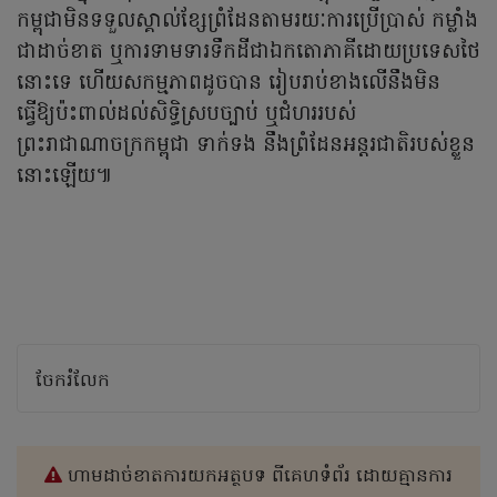
កម្ពុជាមិនទទួលស្គាល់ខ្សែព្រំដែនតាមរយៈការប្រើប្រាស់ កម្លាំង
ជាដាច់ខាត ឬការទាមទារទឹកដីជាឯកតោភាគីដោយប្រទេសថៃ
នោះទេ ហើយសកម្មភាពដូចបាន រៀបរាប់ខាងលើនឹងមិន
ធ្វើឱ្យប៉ះពាល់ដល់សិទ្ធិស្របច្បាប់ ឬជំហររបស់
ព្រះរាជាណាចក្រកម្ពុជា ទាក់ទង នឹងព្រំដែនអន្តរជាតិរបស់ខ្លួន
នោះឡើយ៕
ចែករំលែក
ហាមដាច់ខាតការយកអត្ថបទ ពីគេហទំព័រ ដោយគ្មានការ