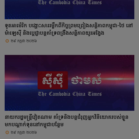
ទូតអាម៉េរិក បង្ហោះសាររម្លឹកពីកិច្ចព្រមព្រៀងសន្តិភាពកម្ពុជា-ថៃ នៅ
ម៉ាឡេស៊ី និងប្តេជ្ញាបន្តគាំទ្រពង្រឹងសន្តិភាពយូរអង្វែង
២៩ កក្កដា ២០២៦
នាយករដ្ឋមន្ត្រីវៀតណាម គាំទ្រនិងបន្តជំរុញអ្នកវិនិយោគរបស់ខ្លួន
មកបណ្តាក់ទុននៅកម្ពុជាបន្ថែម
២៩ កក្កដា ២០២៦