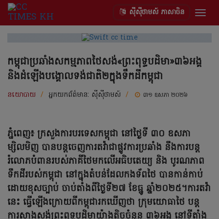
ស៊ីស៊ីថាមស៍ ភាសាចិន
Togg
navig
កម្ពុជាប្រឆាំងសកម្មភាពថៃសង់«ព្រះពុទ្ធបដិមា»៣៦អង្គ
និងដំឡើងបង្គោលទង់ជាតិ២ក្នុងទឹកដីកម្ពុជា
នយោបាយ
/
អ្នកយកព័ត៌មាន:
ស៊ីស៊ីថាមស៍
/
៣១ ឧសភា ២០២៦
ភ្នំពេញ៖ ក្រសួងការបរទេសកម្ពុជា នៅថ្ងៃទី ៣០ ឧសភា
ម្សិលមិញ បានបន្តចេញការតវ៉ាជាផ្លូវការប្រឆាំង នឹងការបន្ត
រំលោភបំពានរបស់ភាគីថៃមកលើអធិបតេយ្យ និង បូរណភាព
ទឹកដីរបស់កម្ពុជា នៅក្នុងតំបន់ដែលកងទ័ពថៃ បានកាន់កាប់
ដោយខុសច្បាប់ ចាប់តាំងពីថ្ងៃទី២៧ ខែធ្នូ ឆ្នាំ២០២៥។ការតវ៉ា
នេះ ធ្វើឡើងក្រោយពីកម្ពុជារកឃើញថា ក្រុមយោធាថៃ បន្ត
ការសាងសង់ព្រះពុទ្ធបដិមាយ៉ាងតិចចំនួន ៣៦អង្គ នៅទីតាំង