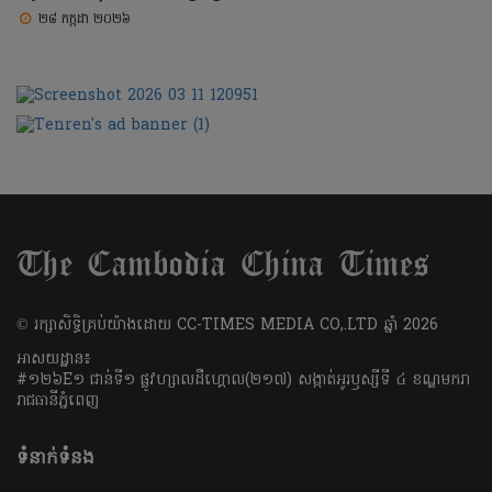
២៨ កក្កដា ២០២៦
​© រក្សា​សិទ្ធិ​គ្រប់​យ៉ាង​ដោយ​ CC-TIMES MEDIA CO,.LTD ឆ្នាំ​ 2026
អាសយដ្ឋាន៖
#១២៦E១ ជាន់ទី១ ផ្លូវហ្សាលដឺហ្គោល(២១៧) សង្កាត់អូរឫស្សីទី ៤ ខណ្ឌមករា
រាជធានីភ្នំពេញ
ទំនាក់ទំនង