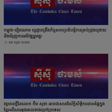
កម្ពុជា-វៀតណាម ប្តេជ្ញាពង្រឹងកិច្ចសហប្រតិបត្តិការគ្រប់ជ្រុងជ្រោយ
និងជំរុញការអភិវឌ្ឍរួមគ្នា
២៩ កក្កដា ២០២៦
វត្តមានថ្មីនៃលោក កឹម សុខា អាចជាសារដ៏ស័ក្តិសិទ្ធិការពារ«ផ្ទៃក្នុង
ខ្មែរ»ពីសារអុជអាលខាងក្រៅប្រទេស