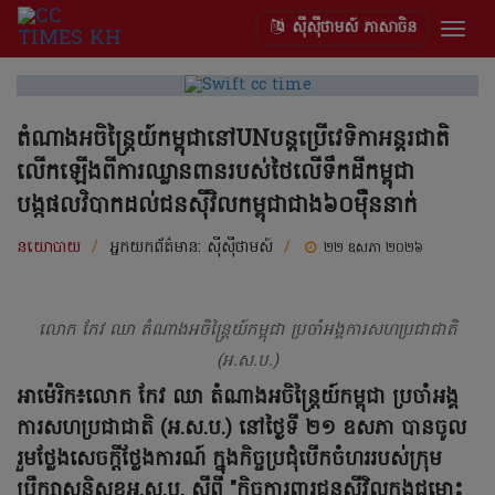
ស៊ីស៊ីថាមស៍ ភាសាចិន
Togg
navig
តំណាងអចិន្ត្រៃយ៍កម្ពុជានៅUNបន្តប្រើវេទិកាអន្តរជាតិ
លើកឡើងពីការឈ្លានពានរបស់ថៃលើទឹកដីកម្ពុជា
បង្កផលវិបាកដល់ជនស៊ីវិលកម្ពុជាជាង៦០ម៉ឺននាក់
នយោបាយ
/
អ្នកយកព័ត៌មាន:
ស៊ីស៊ីថាមស៍
/
២២ ឧសភា ២០២៦
លោក កែវ ឈា តំណាងអចិន្ត្រៃយ៍កម្ពុជា ប្រចាំអង្គការសហប្រជាជាតិ
(អ.ស.ប.)
អាម៉េរិក៖លោក កែវ ឈា តំណាងអចិន្ត្រៃយ៍កម្ពុជា ប្រចាំអង្គ
ការសហប្រជាជាតិ (អ.ស.ប.) នៅថ្ងៃទី ២១ ឧសភា បានចូល
រួមថ្លែងសេចក្តីថ្លែងការណ៍ ក្នុងកិច្ចប្រជុំបើកចំហររបស់ក្រុម
ប្រឹក្សាសន្តិសុខអ.ស.ប. ស្តីពី "កិច្ចការពារជនស៊ីវិលក្នុងជម្លោះ