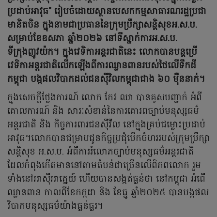
ប្រដាប់អាវុធ" រៀបចំដោយស្ថានបេសកកម្មសាធារណរដ្ឋប្រជា
មានិតចិន ក្នុងនាមជាប្រធាននៃក្រុមប្រឹក្សាសន្តិសុខអ.ស.ប.
សម្រាប់ខែឧសភា ឆ្នាំ២០២៦ នៅទីស្នាក់ការអ.ស.ប.
ទីក្រុងញូវយ៉ក។ ក្នុងវេទិកាអន្តរជាតិនេះ លោកបានបន្តប្រើ
វេទិកាអន្តរជាតិលើកឡើងពីការឈ្លានពានរបស់ថៃលើទឹកដី
កម្ពុជា បង្កផលវិបាកដល់ជនស៊ីវិលកម្ពុជាជាង ៦០ ម៉ឺននាក់។
ក្នុងសេចក្តីថ្លែងការណ៍ លោក កែវ ឈា បានគូសបញ្ជាក់ អំពី
គោលការណ៍ និង សារៈសំខាន់នៃការគោរពច្បាប់មនុស្សធម៌
អន្តរជាតិ និង កិច្ចការពារជនស៊ីវីល នៅក្នុងគ្រប់ជម្លោះប្រដាប់
អាវុធ។លោកបានជម្រាបជូនកិច្ចប្រជុំបើកចំហររបស់ក្រុមប្រឹក្សា
សន្តិសុខ អ.ស.ប. អំពីការរំលោភច្បាប់មនុស្សធម៌អន្តរជាតិ
ដែលកំពុងកើតមាននៅតាមតំបន់ជាច្រើនលើពិភពលោក រួម
ទាំងនៅអាស៊ីអាគ្នេយ៍ ហើយបានសង្កត់ធ្ងន់ថា នៅកម្ពុជា អំពើ
ឈ្លានពាន កាលពីខែកក្កដា និង ខែធ្នូ ឆ្នាំ២០២៥ បានបង្កផល
វិបាកមនុស្សធម៌យ៉ាងធ្ងន់ធ្ងរ។