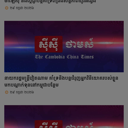
ម៉ាឡេស៊ី និងប្តេជ្ញាបន្តគាំទ្រពង្រឹងសន្តិភាពយូរអង្វែង
២៩ កក្កដា ២០២៦
នាយករដ្ឋមន្ត្រីវៀតណាម គាំទ្រនិងបន្តជំរុញអ្នកវិនិយោគរបស់ខ្លួន
មកបណ្តាក់ទុននៅកម្ពុជាបន្ថែម
២៩ កក្កដា ២០២៦