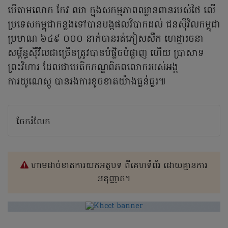
បើតាមលោក កែវ ឈា ក្នុងសកម្មភាពឈ្លានពានរបស់ថៃ លើ
ប្រទេសកម្ពុជាកន្លងទៅបានបង្កផលវិបាកដល់ ជនស៊ីវិលកម្ពុជា
ប្រមាណ ៦៤៩ ០០០ នាក់បានរត់ភៀសសឹក ហេដ្ឋារចនា
សម្ព័ន្ធស៊ីវីលជាច្រើនត្រូវបានបំផ្លិចបំផ្លាញ ហើយ ប្រាសាទ
ព្រះវិហារ ដែលជាបេតិកភណ្ឌពិភពលោករបស់អង្គ
ការយូណេស្កូ បានរងការខូចខាតយ៉ាងធ្ងន់ធ្ងរ៕
ចែករំលែក
ហាមដាច់ខាតការយកអត្ថបទ ពីគេហទំព័រ ដោយគ្មានការ
អនុញ្ញាត។