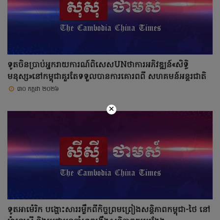
ទូតចិនប្រាប់អ្នករាយការណ៍ពិសេសUNថាការអភិវឌ្ឍន៍«សិទ្ធិ
មនុស្ស»នៅកម្ពុជាគួរតែទទួលបានការគោរពពី សហគមន៍អន្តរជាតិ
៣០ កក្កដា ២០២៦
×
ទូតអាម៉េរិក បង្ហោះសាររម្លឹកពីកិច្ចព្រមព្រៀងសន្តិភាពកម្ពុជា-ថៃ នៅ