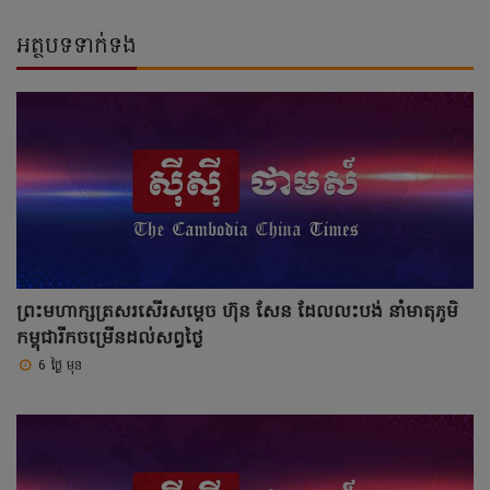
អត្ថបទទាក់ទង
ព្រះមហាក្សត្រសរសើរសម្តេច ហ៊ុន សែន ដែលលះបង់ នាំមាតុភូមិ
កម្ពុជារីកចម្រើនដល់សព្វថ្ងៃ
6 ថ្ងៃ មុន