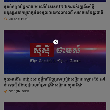
ទូតចិនប្រាប់អ្នករាយការណ៍ពិសេសUNថាការអភិវឌ្ឍន៍«សិទ្ធិ
មនុស្ស»នៅកម្ពុជាគួរតែទទួលបានការគោរពពី សហគមន៍អន្តរជាតិ
៣០ កក្កដា ២០២៦
×
ទូតអាម៉េរិក បង្ហោះសាររម្លឹកពីកិច្ចព្រមព្រៀងសន្តិភាពកម្ពុជា-ថៃ នៅ
ម៉ាឡេស៊ី និងប្តេជ្ញាបន្តគាំទ្រពង្រឹងសន្តិភាពយូរអង្វែង
២៩ កក្កដា ២០២៦