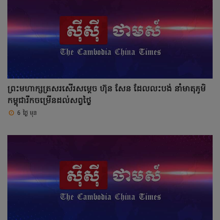
ព្រះមហាក្សត្រសរសើរសម្តេច ហ៊ុន សែន ដែលលះបង់ នាំមាតុភូមិ
កម្ពុជារីកចម្រើនដល់សព្វថ្ងៃ
6 ថ្ងៃ មុន