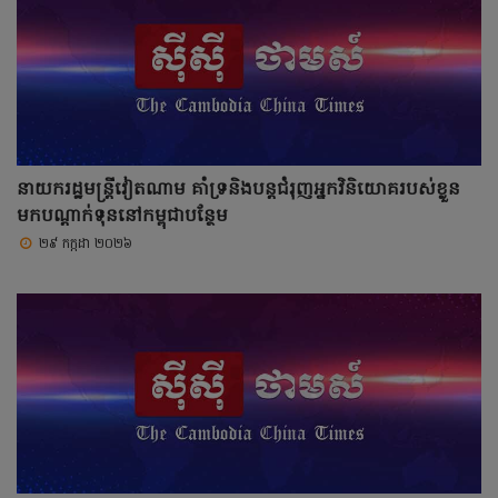
នាយករដ្ឋមន្ត្រីវៀតណាម គាំទ្រនិងបន្តជំរុញអ្នកវិនិយោគរបស់ខ្លួន
មកបណ្តាក់ទុននៅកម្ពុជាបន្ថែម
២៩ កក្កដា ២០២៦