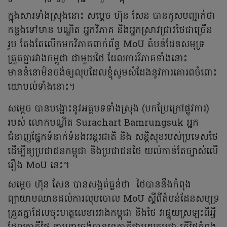
ក្នុងសារទាំងស្រុងនោះ សម្តេច ហ៊ុន សែន បានគូសបញ្ជាក់ថា
កន្លងទៅមាន បណ្ឌិត អ្នកវិភាគ និងអ្នកស្រាវជ្រាវថៃជាច្រើន
រូប តែងតែលើកមកវិភាគពាក់ព័ន្ធ MoU តំបន់ដែនសមុទ្រ
ត្រួតគ្នារវាងកម្ពុជា ជាមួយថៃ ដែលការវិភាគទាំងនោះ
មាននំនោមិនចង់ឲ្យលុបដែលខ្ញុំសូមសំដែងនូវការគោរពចំពោះ
យោបល់ទាំងនោះ។
សម្តេច បានបង្ហោះនូវអត្ថបទទាំងស្រុង (បកប្រែក្រៅផ្លូវការ)
របស់ លោកបណ្ឌិត Surachart Bamrungsuk អ្នក
ជំនាញផ្នែកទំនាក់ទំនងអន្តរជាតិ និង សន្តិសុខរបស់ប្រទេសថៃ
ដើម្បីឲ្យប្រជាជនកម្ពុជា និងប្រជាជនថៃ យល់កាន់តែច្បាស់លើ
រឿង MoU នេះ។
សម្តេច ហ៊ុន សែន បានសង្កត់ធ្ងន់ថា ថៃបាននឹងកំពុង
ព្យាយាមឈានដល់ការលុបចោល MoU ស្តីពីតំបន់ដែនសមុទ្រ
ត្រួតគ្នាដែលចុះហត្ថលេខារវាងកម្ពុជា និងថៃ វាផ្ទុយស្រឡះពីអ្វី