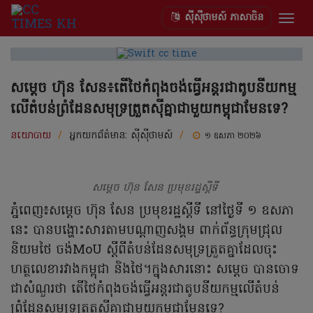
ស៊ីស៊ីថាមស៍ ភាសាចិន
Togg
navig
សម្តេច ហ៊ុន សែន៖តើថៃកំពុងចង់ធ្វើអន្តរជាតូបនីយកម្ម
លើតំបន់ព្រំដែនសមុទ្រត្រួតស៊ីគ្នាជាមួយកម្ពុជាមែនទេ?
នយោបាយ
/
អ្នកយកព័ត៌មាន:
ស៊ីស៊ីថាមស៍
/
១ ឧសភា ២០២៦
សម្តេច ហ៊ុន សែន ប្រមុខរដ្ឋស្តីទី
ភ្នំពេញ៖សម្តេច ហ៊ុន សែន ប្រមុខរដ្ឋស្តីទី នៅថ្ងៃទី ១ ឧសភា
នេះ បានបង្ហោះសារតាមបណ្តាញសង្គម ពាក់ព័ន្ធក្រុមជ្រុល
និយមថៃ ចង់MoU ស្តីពីតំបន់ដែនសមុទ្រត្រួតគ្នាដែលចុះ
ហត្ថលេខារវាងកម្ពុជា និងថៃ។ក្នុងសារនោះ សម្តេច បានចោទ
ជាសំណួរថា តើថៃកំពុងចង់ធ្វើអន្តរជាតូបនីយកម្មលើតំបន់
ព្រំដែនសមុទ្រត្រួតស៊ីគ្នាជាមួយកម្ពុជាមែនទេ?