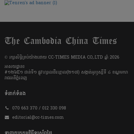
​© រក្សា​សិទ្ធិ​គ្រប់​យ៉ាង​ដោយ​ CC-TIMES MEDIA CO,.LTD ឆ្នាំ​ 2026
អាសយដ្ឋាន៖
#១២៦E១ ជាន់ទី១ ផ្លូវហ្សាលដឺហ្គោល(២១៧) សង្កាត់អូរឫស្សីទី ៤ ខណ្ឌមករា
រាជធានីភ្នំពេញ
ទំនាក់ទំនង
070 663 370 / 012 330 098
editorial@cc-times.com
ទាញយកកម្មវិធីទូរស័ព្ទដៃ