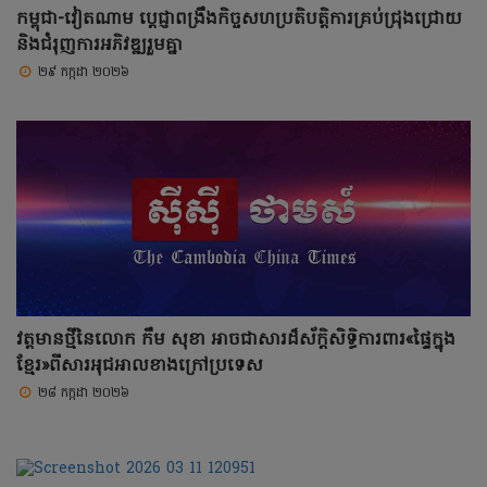
កម្ពុជា-វៀតណាម ប្តេជ្ញាពង្រឹងកិច្ចសហប្រតិបត្តិការគ្រប់ជ្រុងជ្រោយ
និងជំរុញការអភិវឌ្ឍរួមគ្នា
២៩ កក្កដា ២០២៦
វត្តមានថ្មីនៃលោក កឹម សុខា អាចជាសារដ៏ស័ក្តិសិទ្ធិការពារ«ផ្ទៃក្នុង
ខ្មែរ»ពីសារអុជអាលខាងក្រៅប្រទេស
២៨ កក្កដា ២០២៦