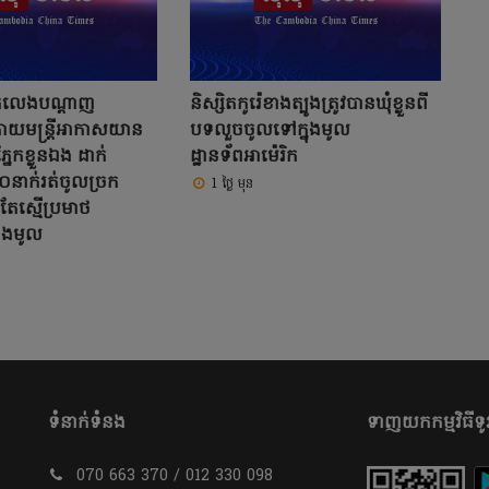
អ្នកលេងបណ្តាញ
និស្សិតកូរ៉េខាងត្បូងត្រូវបានឃុំខ្លួនពី
រោយមន្ត្រីអាកាសយាន
បទលួចចូលទៅក្នុងមូល
នែកខ្លួនឯង ដាក់
ដ្ឋានទ័ពអាម៉េរិក
នាក់រត់ចូលច្រក
1 ថ្ងៃ មុន
ែស្មើប្រមាថ
ំងមូល
ទំនាក់ទំនង
ទាញយកកម្មវិធីទូរ
070 663 370 / 012 330 098
​