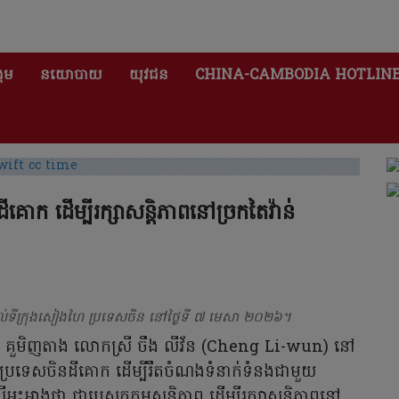
គម
នយោបាយ
យុវជន
CHINA-CAMBODIA HOTLIN
គោក ដើម្បីរក្សាសន្តិភាពនៅច្រកតៃវ៉ាន់
ល់ទីក្រុងសៀងហៃ ប្រទេសចិន នៅថ្ងៃទី ៧ មេសា ២០២៦។
៉ាន់ គួមិញតាង លោកស្រី ចឹង​ លីវ័ន (Cheng Li-wun) នៅ
ទេសចិនដីគោក ដើម្បី​រឹត​ចំណង​ទំនាក់ទំនង​ជាមួយ​
រីអះអាងថា ជាបេសកកម្មសន្តិភាព ដើម្បីរក្សាសន្តិភាពនៅ