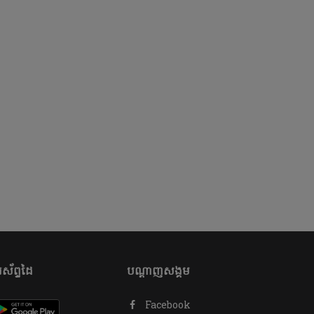
ស័ព្ទដៃ
បណ្តាញសង្គម
Facebook