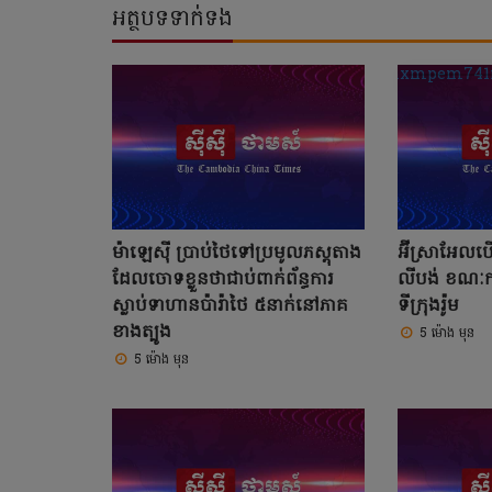
អត្ថបទទាក់ទង
ម៉ាឡេស៊ី ប្រាប់ថៃទៅប្រមូលភស្តុតាង
អ៊ីស្រាអែល
ដែលចោទខ្លួនថាជាប់ពាក់ព័ន្ធការ
លីបង់ ខណៈកា
ស្លាប់ទាហានប៉ារ៉ាថៃ ៥នាក់នៅភាគ
ទីក្រុងរ៉ូម
ខាងត្បូង
5 ម៉ោង មុន
5 ម៉ោង មុន