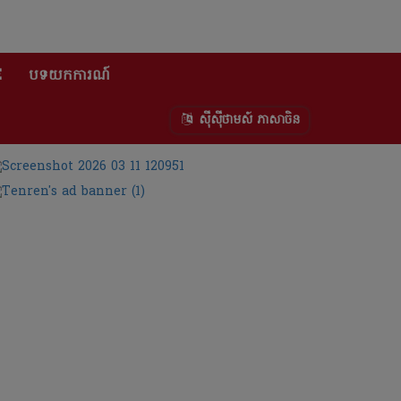
E
បទយកការណ៍
ស៊ីស៊ីថាមស៍ ភាសាចិន