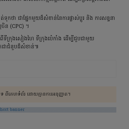
់ទុកថា ជាផ្នែកមួយដ៏សំខាន់នៃការផ្លាស់ប្តូរ និង ការសន្ទនា
ស្តចិន (CPC) ។
ទីក្រុងសៀងហៃ ទីក្រុងប៉េកាំង ដើម្បីជួបជាមួយ
កជាជំនួបដ៏សំខាន់៕
 ពីគេហទំព័រ ដោយគ្មានការអនុញ្ញាត។