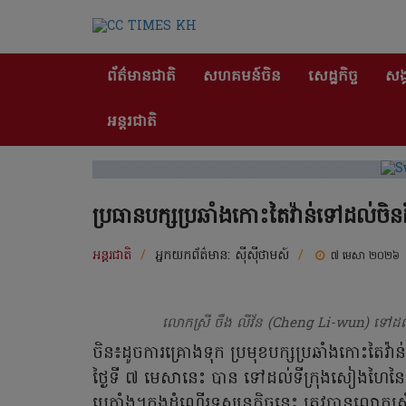
ព័ត៌មានជាតិ
សហគមន៍ចិន
សេដ្ឋកិច្ច
សង្
អន្តរជាតិ
ប្រធានបក្សប្រឆាំងកោះតៃវ៉ាន់ទៅដល់ចិនដី
អន្តរជាតិ
/
អ្នកយកព័ត៌មាន:
ស៊ីស៊ីថាមស៍
/
៧ មេសា ២០២៦
លោកស្រី ចឹង​ លីវ័ន (Cheng Li-wun) ទៅដ
ចិន៖ដូចការគ្រោងទុក ប្រមុខបក្សប្រឆាំងកោះតៃវ
ថ្ងៃទី ៧ មេសានេះ បាន ទៅដល់ទីក្រុងសៀងហៃនៃប្រ
បេកាំង។ក្នុងដំណើរទស្សនកិច្ចនេះ ត្រូវបានលោកស្