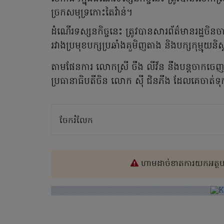
ច្រកសមុទ្រកោះតៃវ៉ាន់។
ដំណើរទស្សនកិច្ចនេះ ត្រូវបានសារព័ត៌មានរដ្ឋចិនចាត
រវាងប្រមុខបក្សប្រឆាំងគួមិញតាង និងបក្សកុម្មុយនិ
តាមផែនការ លោកស្រី ចឹង​ លីវ័ន នឹងបន្តចាកចេញពី
ប្រធានាធិបតីចិន លោក ស៊ី ជិនភីង ដែលគេចាត់ទុ
ចែករំលែក
ហាមដាច់ខាតការយកអត្ថបទ