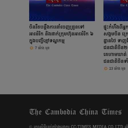
ចិនរឹតបន្តឹងការនាំចេញដ្រូនទៅ
ផ្ទុះកំហឹងពី
អាម៉េរិក និងដាក់ក្រុមហ៊ុនអាម៉េរិក ៦
សង្គមចិន ក្
ក្នុងបញ្ជីខ្មៅទណ្ឌកម្ម
ដ្ឋានថៃ ទាញភ្
ជនជាតិចិន២០
7 ម៉ោង មុន
គេហាមឃាត់ ត
ជនជាតិចិនទា
23 ម៉ោង មុន
​© រក្សា​សិទ្ធិ​គ្រប់​យ៉ាង​ដោយ​ CC-TIMES MEDIA CO,.LTD ឆ្នាំ