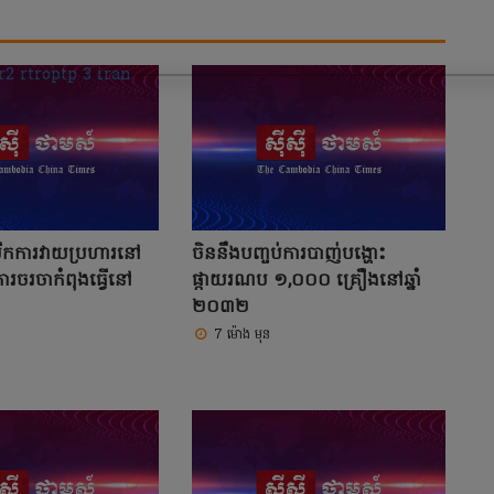
បើកការវាយប្រហារនៅ
ចិននឹងបញ្ចប់ការបាញ់បង្ហោះ
រចរចាកំពុងធ្វើនៅ
ផ្កាយរណប ១,០០០ គ្រឿងនៅឆ្នាំ
២០៣២
7 ម៉ោង មុន