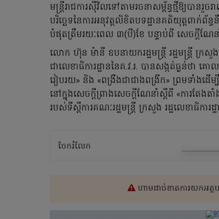
មន្ត្រីរាជការស៊ីវិលទៅតាមរចនាសម្ព័ន្ធថ្មីឱ្យបានរ
បរិច្ឆេទនៃការអនុវត្តលិខិតបទដ្ឋានគតិយុត្តពាក់ព័ន្
បំផុតត្រឹមរយៈពេល ៣(បី)ខែ បន្ទាប់ពី សេចក្តីណ
លោក ហ៊ុន ម៉ានី ឧបនាយករដ្ឋមន្ត្រី រដ្ឋមន្ត្រី ក្
ជាលេខាធិការដ្ឋាននៃគ.វ.រ. បានសង្កត់ធ្ងន់ថា គោល
រៀបរយ» និង «ពង្រឹងជាជាងពង្រីក» ព្រមទាំងដើម្បី
នៅក្នុងសេចក្ដីព្រាងសេចក្តីណែនាំស្តីពី «ការតែងតាំងឡើ
របស់ទីស្តីការគណៈរដ្ឋមន្ត្រី ក្រសួង រដ្ឋលេខាធិការដ្
ចែករំលែក
ហាមដាច់ខាតការយកអត្ថបទ