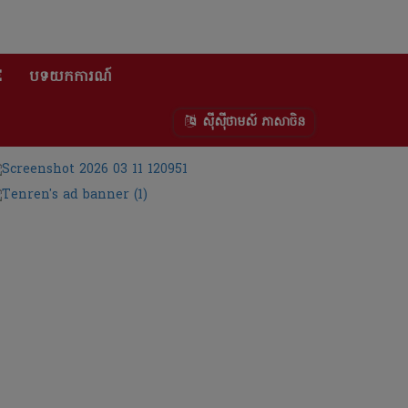
E
បទយកការណ៍
ស៊ីស៊ីថាមស៍ ភាសាចិន