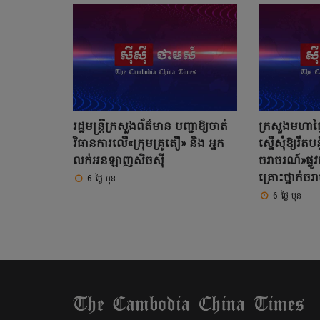
រដ្ឋមន្ត្រីក្រសួងព័ត៌មាន បញ្ជាឱ្យចាត់
ក្រសួងមហាផ្ទ
វិធានការលើ«ក្រុមគ្រូតឿ» និង អ្នក
ស្នើសុំឱ្យរឹតបន
លក់អនឡាញសិចស៊ី
ចរាចរណ៍»ផ្
គ្រោះថ្នាក
6 ថ្ងៃ មុន
6 ថ្ងៃ មុន