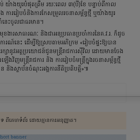
ួចរាល់ យ៉ាងយូរបំផុតត្រឹម រយៈពេល ៣(បី)ខែ បន្ទាប់ពីកាល
ធនឹង ការរៀបចំនិងការកែសម្រួលរចនាសម្ព័ន្ធថ្មី ឬយ៉ាងយូរ
ែនាំនេះចូលជាធរមាន។
រសួងមុខងារសាធារណៈ និងជាអនុប្រធានប្រចាំការនៃគ.វ.រ. ក៏ដូច
ការណ៍នេះ ដើម្បីឱ្យស្របតាមអភិក្រម «រៀបចំផ្ទះឱ្យបាន
រក្សានូវអត្ថប្រយោជន៍ជូនមន្ត្រីរាជការស៊ីវិល ដោយមានចែង
ងវិញមន្ត្រីរាជការ និង ការរៀបចំមន្ត្រីក្នុងរចនាសម្ព័ន្ធថ្មី
ឋាន និងស្ថាប័នចំណុះអង្គការនីតិប្រតិបត្តិ»៕
 ពីគេហទំព័រ ដោយគ្មានការអនុញ្ញាត។