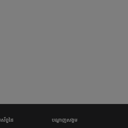
ស័ព្ទដៃ
បណ្តាញសង្គម