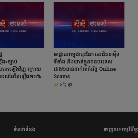
ៃ
អាជ្ញាធរកម្ពុជាចុះឆែកឆេរជិត៣ម៉ឺន
្ដឹង«ច្បាប់
ទីតាំង និងឃាត់ខ្លួនជនបរទេស
លូវគោកឡើងវិញ ក្រោយ
ជាង២ពាន់នាក់ពាក់ព័ន្ធ Online
់ចរាចរណ៍កើនឡើង២០%
Scams
6 ថ្ងៃ មុន
ទំនាក់ទំនង
ទាញយកកម្មវិធីទូរ