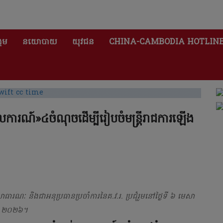
គម
នយោបាយ
យុវជន
CHINA-CAMBODIA HOTLIN
រណ៍»៤ចំណុចដើម្បីរៀបចំមន្ត្រីរាជការឡើង
ារសាធារណៈ និងជាអនុប្រធានប្រចាំការនៃគ.វ.រ. ប្រជុំរួមនៅថ្ងៃទី ៦ មេសា
២០២៦។