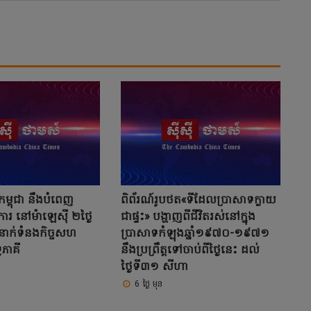
កម្ពុជា នឹងបំពេញ
ពិព័រណ៍រូបថត«ទីដែលប្រាសាទក្លាយ
ូវការ នៅម៉ាឡេស៊ី ២ថ្ងៃ
ជាផ្ទះ» បង្ហាញពីជីវិតរស់នៅក្នុង
ទំនាក់ទំនងកិច្ចសហ
ប្រាសាទកំឡុងឆ្នាំ១៩៧០-១៩៧១
វេភាគី
នឹងប្រព្រឹត្តទៅចាប់ពីថ្ងៃនេះ ដល់
ថ្ងៃទី៣១ សីហា
6 ថ្ងៃ មុន