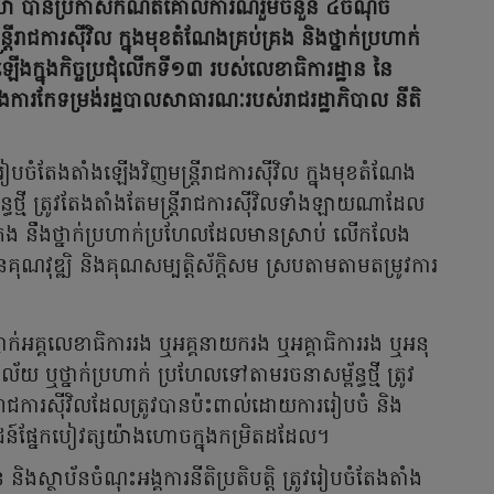
មេសា បានប្រកាសកំណត់គោលការណ៍រួមចំនួន ៤ចំណុច
រីរាជការស៊ីវិល ក្នុងមុខតំណែងគ្រប់គ្រង និងថ្នាក់ប្រហាក់
ឡើងក្នុងកិច្ចប្រជុំលើកទី១៣ របស់លេខាធិការដ្ឋាន នៃ
ក្នុងការកែទម្រង់រដ្ឋបាលសាធារណៈរបស់រាជរដ្ឋាភិបាល នីតិ
ំតែងតាំងឡើងវិញមន្ត្រីរាជការស៊ីវិល ក្នុងមុខតំណែង
្ធថ្មី ត្រូវតែងតាំងតែមន្ត្រីរាជការស៊ីវិលទាំងឡាយណាដែល
ប់គ្រង នឹងថ្នាក់ប្រហាក់ប្រហែលដែលមានស្រាប់ លើកលែង
ែលមានគុណវុឌ្ឍិ និងគុណសម្បត្តិស័ក្តិសម ស្របតាមតាមតម្រូវការ
្នាក់អគ្គលេខាធិការរង ឬអគ្គនាយករង ឬអគ្គាធិការរង ឬអនុ
 ឬថ្នាក់ប្រហាក់ ប្រហែលទៅតាមរចនាសម្ព័ន្ធថ្មី ត្រូវ
្រីរាជការស៊ីវិលដែលត្រូវបានប៉ះពាល់ដោយការរៀបចំ និង
្រយោជន៍ផ្នែកបៀវត្សយ៉ាងហោចក្នុងកម្រិតដដែល។
ាន និងស្ថាប័នចំណុះអង្គការនីតិប្រតិបត្តិ ត្រូវរៀបចំតែងតាំង