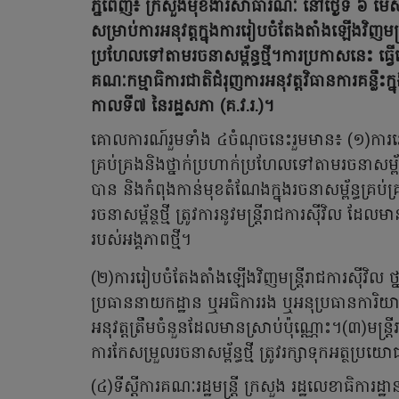
ភ្នំពេញ៖ ក្រសួងមុខងារសាធារណៈ នៅថ្ងៃទី ៦ 
សម្រាប់ការអនុវត្តក្នុងការរៀបចំតែងតាំងឡើងវិញមន្ត្
ប្រហែលទៅតាមរចនាសម្ព័ន្ធថ្មី។ការប្រកាសនេះ ធ្វើ
គណៈកម្មាធិការជាតិជំរុញការអនុវត្តវិធានការគន្លឹះ
កាលទី៧ នៃរដ្ឋសភា (គ.វ.រ.)។
គោលការណ៍រួមទាំង ៤ចំណុចនេះរួមមាន៖ (១)ការរៀបច
គ្រប់គ្រងនិងថ្នាក់ប្រហាក់ប្រហែលទៅតាមរចនាសម្ព័ន
បាន និងកំពុងកាន់មុខតំណែងក្នុងរចនាសម្ព័ន្ធគ្រ
រចនាសម្ព័ន្ថថ្មី ត្រូវការនូវមន្ត្រីរាជការស៊ីវិល ដ
របស់អង្គភាពថ្មី។
(២)ការរៀបចំតែងតាំងឡើងវិញមន្ត្រីរាជការស៊ីវិល ថ
ប្រធាននាយកដ្ឋាន ឬអធិការរង ឬអនុប្រធានការិយាល័យ
អនុវត្តត្រឹមចំនួនដែលមានស្រាប់ប៉ុណ្ណោះ។(៣)មន្ត
ការកែសម្រួលរចនាសម្ព័ន្ធថ្មី ត្រូវរក្សាទុកអត្ថប
(៤)ទីស្តីការគណៈរដ្ឋមន្ត្រី ក្រសួង រដ្ឋលេខាធិការដ្ឋ