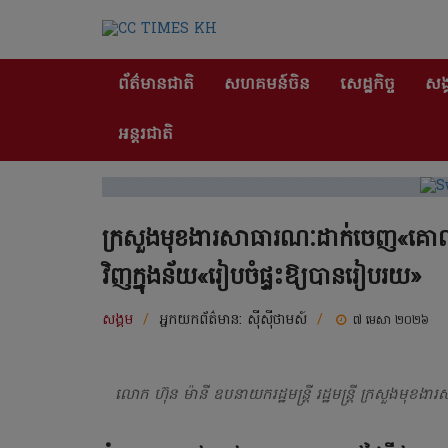
ព័ត៌មានជាតិ
សហគមន៍ចិន
សេដ្ឋកិច្ច
សង្
អន្តរជាតិ
ក្រសួងមុខងារសាធារណៈដាក់ចេញ«គោលកា
វិញក្នុងន័យ«រៀបចំផ្ទះឱ្យបានរៀបរយ»
សង្គម
/
អ្នកយកព័ត៌មាន:
ស៊ីស៊ីថាមស៍
/
៧ មេសា ២០២៦
លោក ហ៊ុន ម៉ានី ឧបនាយករដ្ឋមន្ត្រី រដ្ឋមន្ត្រី ក្រសួងមុខង