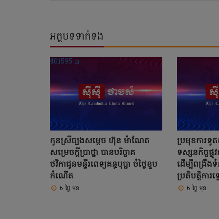
អត្ថបទទាក់ទង
កូនស្រីច្បងសម្តេច ហ៊ុន ម៉ាណែត
ប្រមុខការទូត
សម្រេចក្តីប្រាថ្នា បានបរិច្ចាគ
ទស្សនកិច្ចផ្ល
ថវិកាជូនមន្ទីរពេទ្យគន្ធបុប្ផា ចំថ្ងៃខួប
ដើម្បីពង្រឹង
កំណើត
ប្រតិបត្តិការទ្
6 ថ្ងៃ មុន
6 ថ្ងៃ មុន