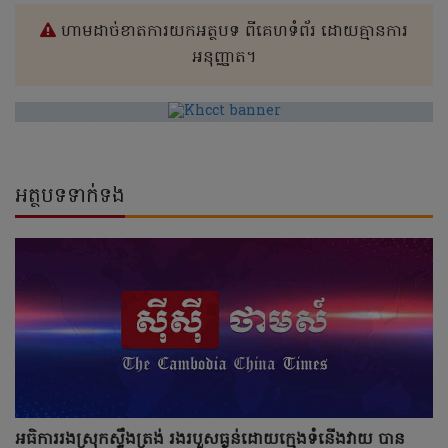
ហាមដាច់ខាតការយកអត្ថបទ ពីគេហទំព័រ ដោយគ្មានការ
អនុញ្ញាត។
អត្ថបទទាក់ទង
អធិការរងស្រុកស្ទឹងត្រង់ រងរបួសធ្ងន់ដោយក្មេងទំនើងវាយ បាន