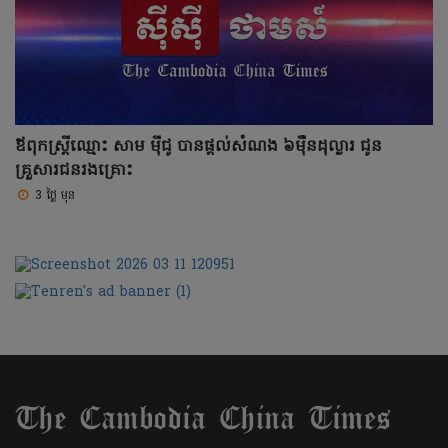
ឪពុកស្រ្តីឈ្មោះ សាម ម៉ីជូ បានផ្តល់សំណង ៦ម៉ឺនដុល្លារ ជូន
គ្រួសារជនរងគ្រោះ
3 ថ្ងៃ មុន