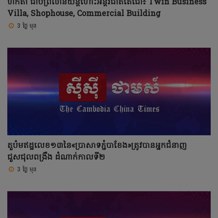
ហិកតា ជាប់ព្រលានយន្តហោះអន្តរជាតិតេជោ៖ Twin Business
Villa, Shophouse, Commercial Building
3 ថ្ងៃ មុន
តួប៉មឥដ្ឋលេខ១៣នៃ«ប្រាសាទភ្នំបាខែង»ត្រូវបានអ្នកជំនាញ
ជួសជុលពង្រឹង ដំណាក់កាលទី២
3 ថ្ងៃ មុន