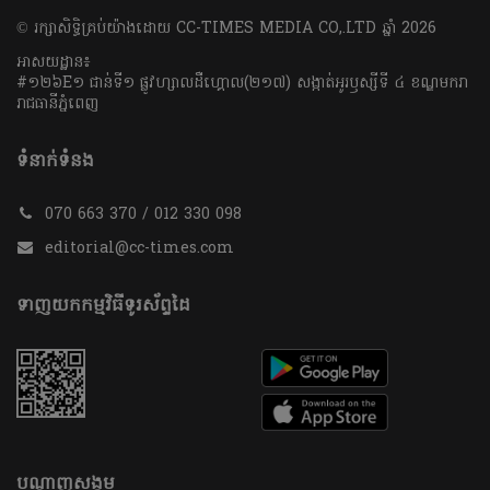
​© រក្សា​សិទ្ធិ​គ្រប់​យ៉ាង​ដោយ​ CC-TIMES MEDIA CO,.LTD ឆ្នាំ​ 2026
អាសយដ្ឋាន៖
#១២៦E១ ជាន់ទី១ ផ្លូវហ្សាលដឺហ្គោល(២១៧) សង្កាត់អូរឫស្សីទី ៤ ខណ្ឌមករា
រាជធានីភ្នំពេញ
ទំនាក់ទំនង
070 663 370 / 012 330 098
editorial@cc-times.com
ទាញយកកម្មវិធីទូរស័ព្ទដៃ
បណ្តាញសង្គម