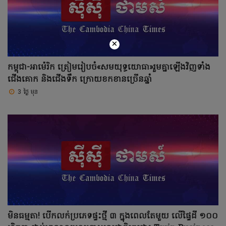
×
កម្ពុជា-អាម៉េរិក ត្រៀមរៀបចំ«សមយុទ្ធ​យោធា»រួមគ្នាឡើងវិញទាំង
ជើងគោក និងជើងទឹក ក្រោយខកខានច្រើនឆ្នាំ
3 ថ្ងៃ មុន
មិនធម្មតា! បើកលក់ប្រភេទផ្ទះថ្មី ៣ ក្នុងពេលតែមួយ លើផ្ទៃដី ១០០