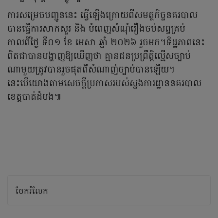
ការសម្រេចបញ្ជូននេះ ធ្វើឡើងក្រោយពីសមត្ថកិច្ចនគរបាល
បានធ្វើការសាកសួរ និង បំពេញសំណុំរឿងចប់សព្វគ្រប់
កាលពីថ្ងៃ ទី០១ ខែ មេសា ឆ្នាំ ២០២៦ រួចមក។ទិដ្ឋភាពនេះ
ពិតជាបានបង្ហាញឱ្យឃើញថា គ្មានជនប្រព្រឹត្តិល្មើសច្បាប់
ណាមួយត្រូវបានរួចផុតពីសំណាញ់ច្បាប់បានឡើយ។
នេះបើយោងតាមសេចក្តីប្រកាសរបស់ស្នងការដ្ឋាននគរបាល
ខេត្តបាត់ដំបង៕
ចែករំលែក