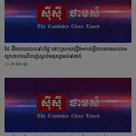
ថៃ នឹងចាយពេល៩០ថ្ងៃ ដោះស្រាយរឿង«ការធ្វើបាបតាមសាលា»
ក្រោយករណីបាញ់ស្លាប់មនុស្សអស់៩នាក់
19 ម៉ោង មុន