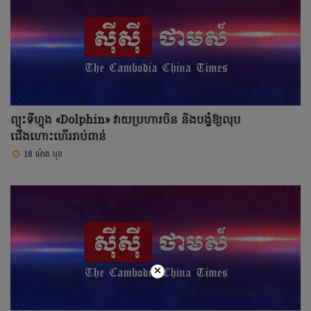
ព្យុះទីហ្វុង «Dolphin» វាយប្រហារចិន និងបង្ខំឱ្យលុប
ជើងហោះហើររាប់ពាន់
18 ម៉ោង មុន
×