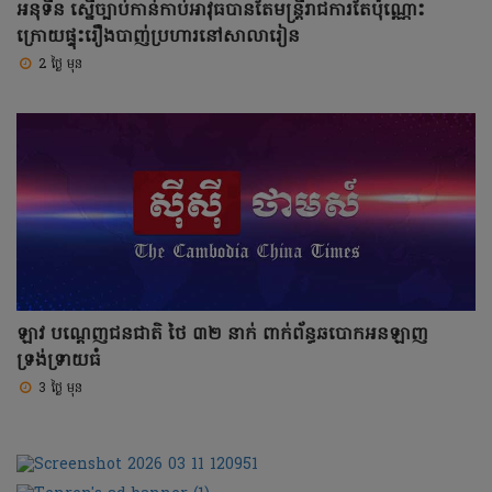
អនុទីន ស្នើច្បាប់កាន់កាប់អាវុធបានតែមន្រ្តីរាជការតែប៉ុណ្ណោះ
ក្រោយផ្ទុះរឿងបាញ់ប្រហារនៅសាលារៀន
2 ថ្ងៃ មុន
ឡាវ បណ្តេញជនជាតិ ថៃ ៣២ នាក់ ពាក់ព័ន្ធឆបោកអនឡាញ
ទ្រង់ទ្រាយធំ
3 ថ្ងៃ មុន