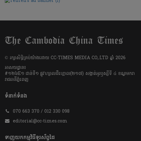
​© រក្សា​សិទ្ធិ​គ្រប់​យ៉ាង​ដោយ​ CC-TIMES MEDIA CO,.LTD ឆ្នាំ​ 2026
អាសយដ្ឋាន៖
#១២៦E១ ជាន់ទី១ ផ្លូវហ្សាលដឺហ្គោល(២១៧) សង្កាត់អូរឫស្សីទី ៤ ខណ្ឌមករា
រាជធានីភ្នំពេញ
ទំនាក់ទំនង
070 663 370 / 012 330 098
editorial@cc-times.com
ទាញយកកម្មវិធីទូរស័ព្ទដៃ