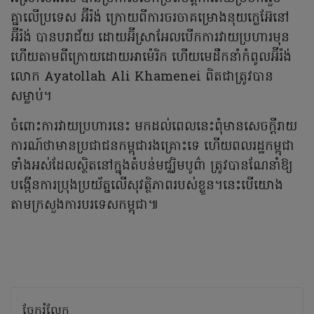
គ្នាលើប្រទេស អ៊ីរ៉ង់ ក្រោយពីការចរចាគម្រោងនុយក្លេអ៊ែនៅ
អ៊ីរ៉ង់ បានបរាជ័យ ដោយអ៊ីស្រាអែលបើកការវាយប្រហារមុន
ហើយតាមពីក្រោយដោយអាម៉េរិក ហើយមេដឹកនាំកំពូលអ៊ីរ៉ង់
លោក Ayatollah Ali Khamenei ពិតជាត្រូវបាន
សម្លាប់។
ចំពោះការវាយប្រហារនេះ មកដល់ពេលនេះពុំមានសេចក្តីរាយ
ការណ៍ថាមានប្រជាជនកម្ពុជារងគ្រោះទេ ហើយពលរដ្ឋកម្ពុជា
ទាំងអស់ដែលស្ថិតនៅក្នុងតំបន់មជ្ឈិមបូព៌ា ត្រូវបានណែនាំឱ្យ
បង្កើនការប្រុងប្រយ័ត្នលើសុវត្ថិភាពរបស់ខ្លួន។នេះបើយោង
តាមក្រសួងការបរទេសកម្ពុជា៕
ចែករំលែក