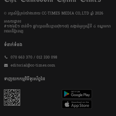
​© រក្សា​សិទ្ធិ​គ្រប់​យ៉ាង​ដោយ​ CC-TIMES MEDIA CO,.LTD ឆ្នាំ​ 2026
អាសយដ្ឋាន៖
#១២៦E១ ជាន់ទី១ ផ្លូវហ្សាលដឺហ្គោល(២១៧) សង្កាត់អូរឫស្សីទី ៤ ខណ្ឌមករា
រាជធានីភ្នំពេញ
ទំនាក់ទំនង
070 663 370 / 012 330 098
editorial@cc-times.com
ទាញយកកម្មវិធីទូរស័ព្ទដៃ