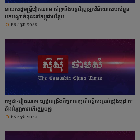
នាយករដ្ឋមន្ត្រីវៀតណាម គាំទ្រនិងបន្តជំរុញអ្នកវិនិយោគរបស់ខ្លួន
មកបណ្តាក់ទុននៅកម្ពុជាបន្ថែម
២៩ កក្កដា ២០២៦
កម្ពុជា-វៀតណាម ប្តេជ្ញាពង្រឹងកិច្ចសហប្រតិបត្តិការគ្រប់ជ្រុងជ្រោយ
និងជំរុញការអភិវឌ្ឍរួមគ្នា
២៩ កក្កដា ២០២៦