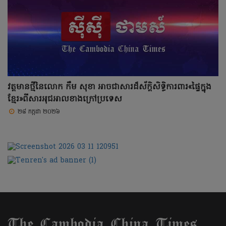
វត្តមានថ្មីនៃលោក កឹម សុខា អាចជាសារដ៏ស័ក្តិសិទ្ធិការពារ«ផ្ទៃក្នុង
ខ្មែរ»ពីសារអុជអាលខាងក្រៅប្រទេស
២៨ កក្កដា ២០២៦