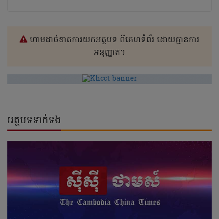
ហាមដាច់ខាតការយកអត្ថបទ ពីគេហទំព័រ ដោយគ្មានការ
អនុញ្ញាត។
អត្ថបទទាក់ទង