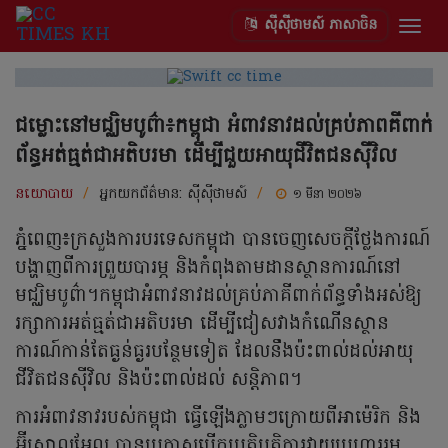
ស៊ីស៊ីថាមស៍ ភាសាចិន
Togg
navig
ជម្លោះនៅមជ្ឈិមបូព៌ា៖កម្ពុជា អំពាវនាវដល់គ្រប់ភាពគីពាក់
ព័ន្ធអត់ធ្មត់ជាអតិបរមា ដើម្បីជួយអាយុជីវិតជនស៊ីវិល
នយោបាយ
/
អ្នកយកព័ត៌មាន:
ស៊ីស៊ីថាមស៍
/
១ មីនា ២០២៦
ភ្នំពេញ៖ក្រសួងការបរទេសកម្ពុជា បានចេញសេចក្ដីថ្លែងការណ៍
បង្ហាញពីការព្រួយបារម្ភ និងកំពុងតាមដានស្ថានការណ៍នៅ
មជ្ឈិមបូព៌ា។កម្ពុជាអំពាវនាវដល់គ្រប់ភាគីពាក់ព័ន្ធទាំងអស់ឱ្យ
រក្សាការអត់ធ្មត់ជាអតិបរមា ដើម្បីជៀសវាងកំណើនស្ថាន
ការណ៍កាន់តែធ្ងន់ធ្ងរបន្ថែមទៀត ដែលនឹងប៉ះពាល់ដល់អាយុ
ជីវិតជនស៊ីវិល និងប៉ះពាល់ដល់ សន្តិភាព។
ការអំពាវនាវរបស់កម្ពុជា ធ្វើឡើងភ្លាមៗក្រោយពីអាម៉េរិក និង
អ៊ីស្រាលអែល បានប្រកាសបើកប្រតិបត្តិការវាយប្រហាររួម