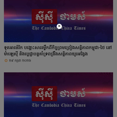
×
ទូតអាម៉េរិក បង្ហោះសាររម្លឹកពីកិច្ចព្រមព្រៀងសន្តិភាពកម្ពុជា-ថៃ នៅ
ម៉ាឡេស៊ី និងប្តេជ្ញាបន្តគាំទ្រពង្រឹងសន្តិភាពយូរអង្វែង
២៩ កក្កដា ២០២៦