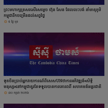
ព្រះមហាក្សត្រសរសើរសម្តេច ហ៊ុន សែន ដែលលះបង់ នាំមាតុភូមិ
កម្ពុជារីកចម្រើនដល់សព្វថ្ងៃ
6 ថ្ងៃ មុន
ទូតចិនប្រាប់អ្នករាយការណ៍ពិសេសUNថាការអភិវឌ្ឍន៍«សិទ្ធិ
មនុស្ស»នៅកម្ពុជាគួរតែទទួលបានការគោរពពី សហគមន៍អន្តរជាតិ
៣០ កក្កដា ២០២៦