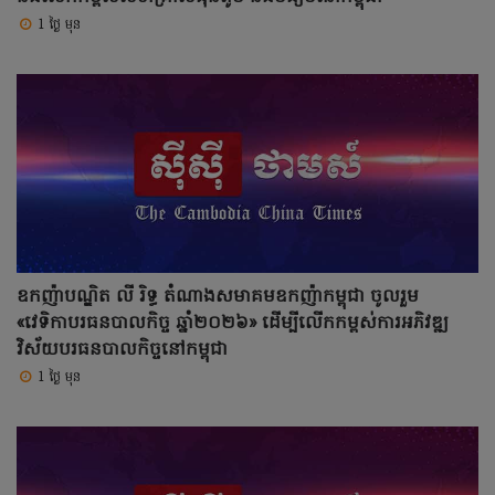
1 ថ្ងៃ មុន
ឧកញ៉ាបណ្ឌិត លី រិទ្ធ តំណាងសមាគមឧកញ៉ាកម្ពុជា ចូលរួម
«វេទិកាបរធនបាលកិច្ច ឆ្នាំ២០២៦» ដើម្បីលើកកម្ពស់ការអភិវឌ្ឍ
វិស័យបរធនបាលកិច្ចនៅកម្ពុជា
1 ថ្ងៃ មុន