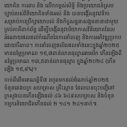
យោគិន ការពារ និង លើកកម្ពស់សិទ្ធិ និងប្រយោជន៍ស្រប
ច្បាប់របស់វិនិយោគិនទាំងអស់ និង បានបង្កើតនូវវេទិកា
សម្រាប់ការប្រឹក្សាយោបល់ និងកិច្ចសន្ទនាសង្គមនានាជាមួយ
គ្រប់ភាគីពាក់ព័ន្ធ ដើម្បីបង្កើតនូវបរិយាកាសវិនិយោគដែល
អំណោយផលដល់កំណើននៃការនាំចេញ និងការអភិវឌ្ឍប្រកប
ដោយចីរភាព។ ការនាំចេញផលិតផលទាំងនេះក្នុងឆ្នាំ២០២៥
មានតម្លៃប្រមាណ ១៥,៧ពាន់លានដុល្លារអាមេរិក កើនឡើងពី
តម្លៃប្រមាណ ១៣,៥ពាន់លានដុល្លារ ក្នុងឆ្នាំ២០២៤ (កើន
ឡើង ១៥,៨%)។
ចាប់ពីដើមអាណត្តិទី៧ រហូតមកដល់ដំណាច់ឆ្នាំ២០២៥
ចំនួនរោងចក្រ សហគ្រាស គ្រឹះស្ថាន ដែលបានចុះបញ្ជីនៅ
ក្រសួងបានកើនឡើងដល់ ៤៦ ៦៤៩សហគ្រាស និងចំនួន
កម្មករនិយោជិតកើនដល់ ២ ១៤១ ២៤១នាក់៕