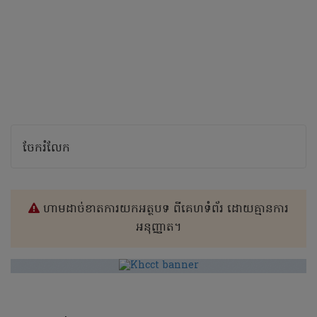
ចែករំលែក
ហាមដាច់ខាតការយកអត្ថបទ ពីគេហទំព័រ ដោយគ្មានការ
អនុញ្ញាត។