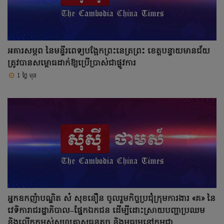
អគារសម្ភព នៃមន្ទីរពេទ្យបង្អែកព្រះនេត្រព្រះ ខេត្តបន្ទាយមានជ័យ
ត្រូវបានសម្ពោធដាក់ឱ្យប្រើប្រាស់ជាផ្លូវការ
1 ថ្ងៃ មុន
អ្នកឧកញ៉ាបណ្ឌិត សំ សុខនឿន ចូលរួមកិច្ចប្រជុំក្រុមការងារ «គ» នៃ
វេទិការាជរដ្ឋាភិបាល–ផ្នែកឯកជន ដើម្បីដោះស្រាយបញ្ហាប្រឈម
និងលើកកម្ពស់សហគ្រាសធុនតូច និងមធ្យមនៅកម្ពុជា