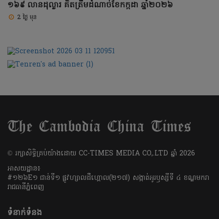
១៦៩ លានដុល្លារ គិតត្រឹមដំណាច់ខែកក្កដា ឆ្នាំ២០២៦
2 ថ្ងៃ មុន
​© រក្សា​សិទ្ធិ​គ្រប់​យ៉ាង​ដោយ​ CC-TIMES MEDIA CO,.LTD ឆ្នាំ​ 2026
អាសយដ្ឋាន៖
#១២៦E១ ជាន់ទី១ ផ្លូវហ្សាលដឺហ្គោល(២១៧) សង្កាត់អូរឫស្សីទី ៤ ខណ្ឌមករា
រាជធានីភ្នំពេញ
ទំនាក់ទំនង