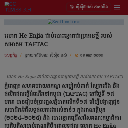
ស៊ីស៊ីថាមស៍ ភាសាចិន
Togg
navig
លោក He Enjia ជាប់បោះឆ្នោតជាប្រធានថ្មី របស់
សមាគម TAFTAC
សេដ្ឋកិច្ច
/
អ្នកយកព័ត៌មាន:
ស៊ីស៊ីថាមស៍
/
១៨ មករា ២០២៦
លោក He Enjia ជាប់បោះឆ្នោតជាប្រធានថ្មី របស់សមាគម TAFTAC។
ភ្នំពេញ៖ សមាគមវាយនភណ្ឌ សម្លៀកបំពាក់ ស្បែកជើង និង
ផលិតផលធ្វើដំណើរនៅកម្ពុជា (TAFTAC) នៅថ្ងៃទី ១៧
មករា បានរៀបចំប្រារព្ធសន្និបាតលើកទី១៧ ដើម្បីបង្ហាញជូន
សមាជិកអំពីលទ្ធផលការងារសំខាន់ៗ ក្នុងអាណត្តិមុន
(២០២៤–២០២៥) និង បោះឆ្នោតជ្រើសរើសគណៈកម្មាធិការ
ប្រតិបត្តិសម្រាប់អាណត្តិថ្មី។ជាលទ្ធផល លោក He Enjia