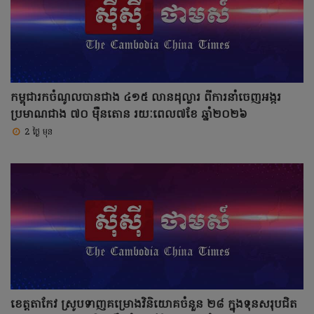
កម្ពុជារកចំណូលបានជាង ៤១៥ លានដុល្លារ ពីការនាំចេញអង្ករ
ប្រមាណជាង ៧០ ម៉ឺនតោន រយៈពេល៧ខែ ឆ្នាំ២០២៦
2 ថ្ងៃ មុន
ខេត្តតាកែវ ស្រូបទាញគម្រោងវិនិយោគចំនួន ២៨ ក្នុងទុនសរុបជិត