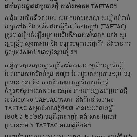
ជាប់បោះឆ្នោតជាប្រធានថ្មី របស់សមាគម TAFTAC។
សន្និបាតលើកទី១៧របស់ សមាគមវាយនភណ្ឌ សម្លៀកបំពាក់
ស្បែកជើង និង ផលិតផលធ្វើដំណើរនៅកម្ពុជា (TAFTAC)
ត្រូវបានរៀបចំឡើងក្រោមអធិបតីភាពរបស់លោក ហេង សួរ
រដ្ឋមន្ត្រីក្រសួងការងារ និង បណ្តុះបណ្តាលវិជ្ជាជីវៈ និងមានការ
ចូលរួមពីសមាជិកជាច្រើនរូបទៀត។
សន្និបាតបានបោះឆ្នោតជ្រើសរើសគណៈកម្មាធិការប្រតិបត្តិ
ដែលមានសមាជិកចំនួន ២៧រូប ដែលរួមមានប្រធាន១រូប អនុ
ប្រធាន ៤រូប និង សមាជិកគណៈកម្មាធិការប្រតិបត្តិ
ចំនួន២២រូប។លោក He Enjia ជាប់បោះឆ្នោតជាប្រធានថ្មី
របស់សមាគម TAFTAC។លោក នឹងដឹកនាំសមាគម
TAFTAC សម្រាប់អាណត្តិទី១៧ មានរយៈពេល២ឆ្នាំ
(២០២៦-២០២៨) បន្តពីអ្នកឧកញ៉ា គង់ សាន ដែលជា
ប្រធានសមាគ TAFTAC អាណត្តិទី១៦។