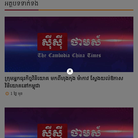
អត្ថបទទាក់ទង
×
ក្រុមអ្នកធុរកិច្ចវិនិយោគ មកពីហុងកុង ម៉ាកាវ ស្វែងយល់ឱកាស
វិនិយោគនៅកម្ពុជា
1 ថ្ងៃ មុន