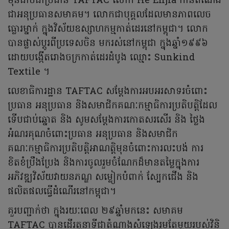
មុនជាប់ជាប្រធាន TAFTAC លោក He Enjia កាន់តំណែង
ជាអនុប្រធានសមាគម។ លោកជាបុគ្គលដែលមានភាពលេច
ធ្លោរម្នាក់ ក្នុងវិស័យឧស្សាហកម្មកាត់ដេរនៅកម្ពុជា។ លោក
បានផ្លាស់ប្តូរពីប្រទេសចិន មករស់នៅកម្ពុជា ក្នុងឆ្នាំ១៩៩៦
ដោយបង្កើតរោងចក្រកាត់ដេរដំបូង ឈ្មោះ Sunkind
Textile ។
លេខាធិការដ្ឋាន TAFTAC សម្តែងការអបអរសាទរចំពោះ
ប្រធាន អនុប្រធាន និងសមាជិកគណៈកម្មាធិការប្រតិបត្តិដែល
ទើបជាប់ឆ្នោត និង សូមសម្តែងការកោតសរសើរ និង ថ្លៃង
អំណរគុណចំពោះប្រធាន អនុប្រធាន និងសមាជិក
គណៈកម្មាធិការប្រតិបត្តិអាណត្តិមុនចំពោះការលះបង់ ការ
ខិតខំប្រឹងប្រែង និងការចូលរួមចំណែកដ៏មានតម្លៃក្នុងការ
អភិវឌ្ឍវិស័យវាយនភណ្ឌ សម្លៀកបំពាក់ ស្បែកជើង និង
ផលិតផលធ្វើដំណើរនៅកម្ពុជា។
គួរបញ្ជាក់ថា ក្នុងរយៈពេល ២៩ឆ្នាំមកនេះ សមាគម
TAFTAC បានដើរតួនាទីជាតំណាងសំឡេងរួមតែមួយរបស់វិនិ