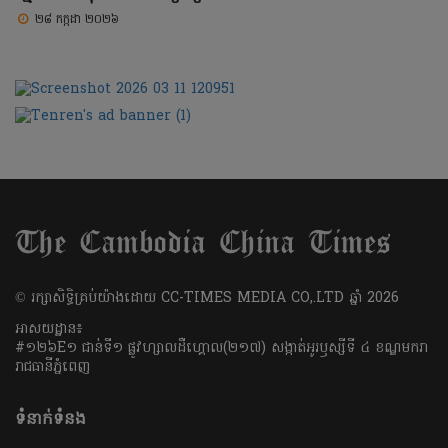
២៨ កក្កដា ២០២៦
​© រក្សា​សិទ្ធិ​គ្រប់​យ៉ាង​ដោយ​ CC-TIMES MEDIA CO,.LTD ឆ្នាំ​ 2026
អាសយដ្ឋាន៖
#១២៦E១ ជាន់ទី១ ផ្លូវហ្សាលដឺហ្គោល(២១៧) សង្កាត់អូរឫស្សីទី ៤ ខណ្ឌមករា
រាជធានីភ្នំពេញ
ទំនាក់ទំនង