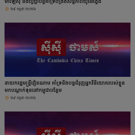
ម៉ាឡេស៊ី និងប្តេជ្ញាបន្តគាំទ្រពង្រឹងសន្តិភាពយូរអង្វែង
២៩ កក្កដា ២០២៦
នាយករដ្ឋមន្ត្រីវៀតណាម គាំទ្រនិងបន្តជំរុញអ្នកវិនិយោគរបស់ខ្លួន
មកបណ្តាក់ទុននៅកម្ពុជាបន្ថែម
២៩ កក្កដា ២០២៦