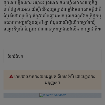
ដូចជាមន្ត្រីរាជការ អជ្ញាធរមូលដ្ឋាន កងកម្លាំងមានសមត្ថកិច្ច
ពាក់ព័ន្ធទាំងអស់ ដើម្បីយើងរួបរួមគ្នាជាកម្លាំងមហាសាមគ្គីជាតិ
ខ្មែរសំដៅលុបបំបាត់នូវរាល់បញ្ហាអសកម្មពាក់ព័ន្ធនឹងឧក្រិដ្ឋកម្ម
ឆបោកតាមប្រព័ន្ធបច្ចេកវិទ្យា ក៏ដូចជាដើម្បីលើកកម្ពស់កេរ្តិ៍
ឈ្មោះដ៏ប្រពៃនៃព្រះរាជាណាចក្រកម្ពុជានៅលើឆាកអន្តរជាតិ៕
ចែករំលែក
ហាមដាច់ខាតការយកអត្ថបទ ពីគេហទំព័រ ដោយគ្មានការ
អនុញ្ញាត។