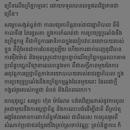
ច្រើនលើឧក្រិដ្ឋកម្មនេះ ដោយទទួលបានលទ្ធផលវិជ្ជមានជា
ច្រើន។
សម្តេចសង្កត់ធ្ងន់ថា ការសម្រេចចិត្តរបស់រាជរដ្ឋាភិបាល នីតិ
កាលទី៧ នៃរដ្ឋសភា ក្នុងការកំណត់ថា ការប្រយុទ្ធប្រឆាំងនឹង
ឧក្រិដ្ឋកម្ម គឺជាកិច្ចការអាទិភាពក្នុងរបៀបវារៈនយោបាយរបស់
ខ្លួន គឺពុំមែនជាការចៃដន្យឡើយ ហើយការដាក់ចេញនូវវិធាន
ការម៉ឺងម៉ាត់ និងមុតស្រួចជាបន្តបន្ទាប់លើឧក្រិដ្ឋកម្មឆបោកតាម
ប្រព័ន្ធបច្ចេកវិទ្យានាពេលកន្លងមក គឺជាសក្ខីភាពមួយនៃការ
អនុវត្តការប្តេជ្ញាចិត្តខាងនយោបាបាយរបស់រាជរដ្ឋាភិបាល ក្នុង
ការប្រយុទ្ធប្រឆាំងនឹងឧក្រិដ្ឋកម្មឆ្លងដែនមួយនេះ ដែលជាក្តី
កង្វល់រួមរបស់កម្ពុជា តំបន់ និងពិភពលោក។
ហេតុដូច្នេះ សម្តេច ហ៊ុន ម៉ាណែត ចង់ឃើញណាស់នូវការចូល
រួមជាមួយនឹងការប្តេជ្ញាចិត្ត និងការលះបង់ដើម្បីជាតិ ពីគ្រប់តួ
អង្គដែលមានការពាក់ព័ន្ធទាំងអស់ ជាពិសេស ការចូលរួមពី
សំណាក់ប្រជាជនខ្មែរយើងគ្រប់ស្រទាប់វណ្ណៈ គ្រប់និន្នាការ ក៏