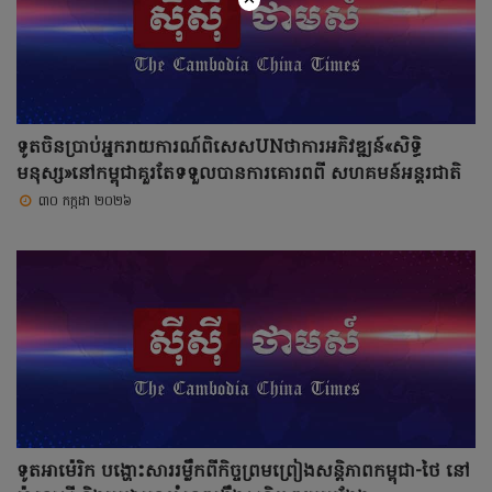
×
ទូតចិនប្រាប់អ្នករាយការណ៍ពិសេសUNថាការអភិវឌ្ឍន៍«សិទ្ធិ
មនុស្ស»នៅកម្ពុជាគួរតែទទួលបានការគោរពពី សហគមន៍អន្តរជាតិ
៣០ កក្កដា ២០២៦
ទូតអាម៉េរិក បង្ហោះសាររម្លឹកពីកិច្ចព្រមព្រៀងសន្តិភាពកម្ពុជា-ថៃ នៅ