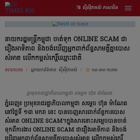
ស៊ីស៊ីថាមស៍ ភាសាចិន
Togg
navig
នាយករដ្ឋមន្ត្រីកម្ពុជា ចាត់ទុក ONLINE SCAM ជា
រឿងអាទិភាព និងចង់ឃើញអ្នកពាក់ព័ន្ធសាមគ្គីគ្នាបោស
សំអាត លើកកម្ពស់កេរ្តិ៍ឈ្មោះជាតិ
នយោបាយ
/
អ្នកយកព័ត៌មាន:
ស៊ីស៊ីថាមស៍
/
១៣ មករា ២០២៦
ប្រមុខរាជរដ្ឋាភិបាលកម្ពុជា សម្តេច ហ៊ុន ម៉ាណែត
ភ្នំពេញ៖ ប្រមុខរាជរដ្ឋាភិបាលកម្ពុជា សម្តេច ហ៊ុន ម៉ាណែត
នៅថ្ងៃទី ១៣ មករា នេះ បានចេញសារពាក់ព័ន្ធការបោស
សំអាត ONLINE SCAM។ក្នុងសារនោះសម្តេចបានចាត់
ទុកពីការងារ ONLINE SCAM ជារឿងអាទិភាព និងចង់
ឃើញអ្នកពាក់ព័ន្ធសាមគ្គីគ្នាបោសសំអាត លើកកម្ពស់កេរ្តិ៍