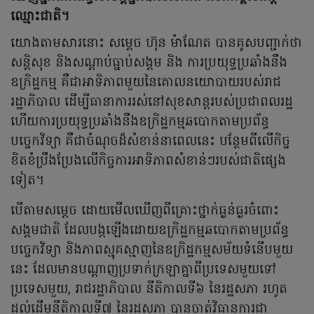
ឈ្មោះជាតិ។
យោងតាមសារនោះ សម្តេច ហ៊ុន ម៉ាណែត បានគូសបញ្ជាក់ថា
សន្តិសុខ និងសណ្ដាប់ធ្នាប់សង្គម និង ការប្រយុទ្ធប្រឆាំងនឹង
ឧក្រិដ្ឋកម្ម គឺជាអាទិភាពមួយនៃគោលនយោបាយរបស់រាជ
រដ្ឋាភិបាល ដើម្បីធានាការរស់នៅសុខសាន្តរបស់ប្រជាពលរដ្ឋ
ហើយការប្រយុទ្ធប្រឆាំងនឹងឧក្រិដ្ឋកម្មឆបោកតាមប្រព័ន្ធ
បច្ចេកវិទ្យា គឺជាចំណុចដ៏សំខាន់នាពេលនេះ បន្ថែមពីលើកិច្ច
ខិតខំប្រឹងប្រែងលើកិច្ចការអាទិភាពសំខាន់ៗរបស់ជាតិផ្សេង
ទៀត។
បើតាមសម្តេច ដោយមើលឃើញពីគ្រោះថ្នាក់ធ្ងន់ធ្ងរចំពោះ
សង្គមជាតិ ដែលបង្កឡើងដោយឧក្រិដ្ឋកម្មឆបោកតាមប្រព័ន្ធ
បច្ចេកវិទ្យា និងភាពស្មុគស្មាញនៃឧក្រិដ្ឋកម្មសម័យទំនើបមួយ
នេះ ដែលមានបណ្តាញប្រទាក់ក្រឡាគ្នាពីប្រទេសមួយទៅ
ប្រទេសមួយ, រាជរដ្ឋាភិបាល នីតិកាលទី៦ នៃរដ្ឋសភា រហូត
ដល់ដើមនីតិកាលទី៧ នៃរដ្ឋសភា បានចាត់វិធានការជា