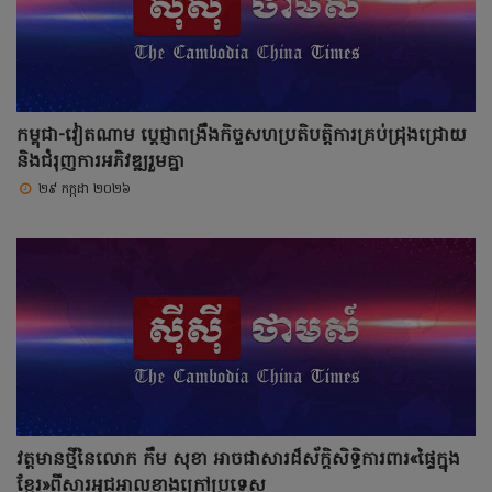
កម្ពុជា-វៀតណាម ប្តេជ្ញាពង្រឹងកិច្ចសហប្រតិបត្តិការគ្រប់ជ្រុងជ្រោយ
និងជំរុញការអភិវឌ្ឍរួមគ្នា
២៩ កក្កដា ២០២៦
វត្តមានថ្មីនៃលោក កឹម សុខា អាចជាសារដ៏ស័ក្តិសិទ្ធិការពារ«ផ្ទៃក្នុង
ខ្មែរ»ពីសារអុជអាលខាងក្រៅប្រទេស