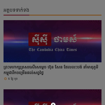
អត្ថបទទាក់ទង
ព្រះមហាក្សត្រសរសើរសម្តេច ហ៊ុន សែន ដែលលះបង់ នាំមាតុភូមិ
កម្ពុជារីកចម្រើនដល់សព្វថ្ងៃ
6 ថ្ងៃ មុន