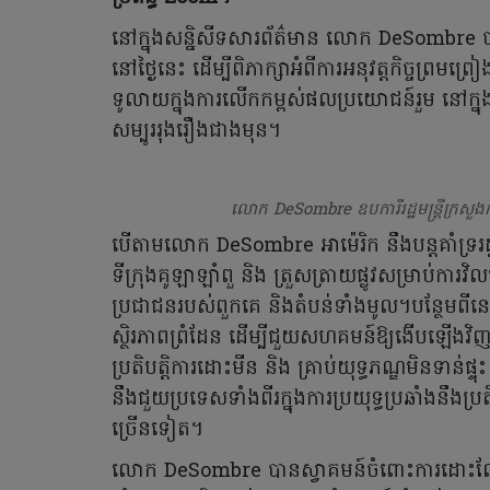
នៅក្នុងសន្និសីទសារព័ត៌មាន លោក DeSombre បា
នៅថ្ងៃនេះ ដើម្បីពិភាក្សាអំពីការអនុវត្តកិច្ចព្រមព្រៀ
ទូលាយក្នុងការលើកកម្ពស់ផលប្រយោជន៍រួម នៅក្នុងតំ
សម្បូររុងរឿងជាងមុន។
លោក DeSombre ឧបការីរដ្ឋមន្ត្រីក្រសួងការ
បើតាមលោក DeSombre អាម៉េរិក នឹងបន្តគាំទ្ររដ្ឋាភិ
ទីក្រុងគូឡាឡាំពួ និង ត្រួសត្រាយផ្លូវសម្រាប់ការវ
ប្រជាជនរបស់ពួកគេ និងតំបន់ទាំងមូល។បន្ថែមពីនេះ 
ស្ថិរភាពព្រំដែន ដើម្បីជួយសហគមន៍ឱ្យងើបឡើង
ប្រតិបត្តិការដោះមីន និង គ្រាប់យុទ្ធភណ្ឌមិនទាន់ផ្
នឹងជួយប្រទេសទាំងពីរក្នុងការប្រយុទ្ធប្រឆាំងនឹងប
ច្រើនទៀត។
លោក DeSombre បានស្វាគមន៍ចំពោះការដោះលែងទា