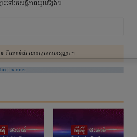
្ពោះទៅរកសន្តិភាពយូរអង្វែង៕
 ពីគេហទំព័រ ដោយគ្មានការអនុញ្ញាត។