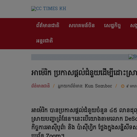
ព័ត៌មានជាតិ
សហគមន៍ចិន
សេដ្ឋកិច្ច
សង្
អន្តរជាតិ
អាម៉េរិក ប្រកាសផ្តល់ជំនួយដើម្បីដោះស្រ
ព័ត៌មានជាតិ
/
អ្នកយកព័ត៌មាន:
Kun Sombor
/
៩ មករ
អាម៉េរិក បានប្រកាសផ្តល់ជំនួយចំនួន ៤៥ លានដុល្ល
ស្រាយបញ្ហាព្រំដែន។នេះបើយោងតាមលោក DeSombre
កិច្ចការអាស៊ីបូព៌ា និង ប៉ាស៊ីហ្វិក ថ្លែងក្នុងសន
ប្រព័ន្ធ Zoom។