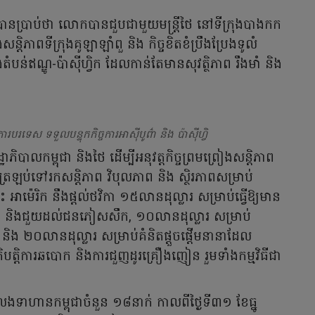
នប្រាប់ថា លោកបានជួបជាមួយមន្ត្រីថៃ នៅទីក្រុងបាងកក
ងសន្តិភាពទីក្រុងគូឡាឡាំពួ និង កិច្ចខិតខំប្រឹងប្រែងទូលំ
បន់ឥណ្ឌូ-ប៉ាស៊ីហ្វិក ដែលកាន់តែមានសុវត្ថិភាព រឹងមាំ និង
បរទេស ទទួលបន្ទុកកិច្ចការអាស៊ីបូព៌ា និង ប៉ាស៊ីហ្វិ
បាលកម្ពុជា និងថៃ ដើម្បី​អនុវត្តកិច្ចព្រមព្រៀងសន្តិភាព
ិលត្រឡប់ទៅរកសន្តិភាព វិបុលភាព និង ស្ថិរភាពសម្រាប់
អាម៉េរិក នឹងផ្តល់ថវិកា ១៥លានដុល្លារ សម្រាប់ធ្វើឱ្យមាន
វិញ និងជួយដល់ជនភៀសសឹក, ១០លានដុល្លារ សម្រាប់
ទុះ និង ២០លានដុល្លារ សម្រាប់គំនិតផ្តួចផ្តើមនានាដែល
្រតិបត្តិការឆបោក និងការជួញដូរគ្រឿងញៀន រួមទាំងកម្មវិធីជា
ហានកម្ពុជាចំនួន ១៨នាក់ កាលពីថ្ងៃទី៣១ ខែធ្នូ