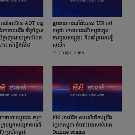
ការណ៍អាស៊ាន AOT បន្ត
អ្នករាយការណ៍ពិសេស UN នៅ
អែមខាងជើង ទីភូមិដ្ឋាន
កម្ពុជា កោតសរសើរកម្ពុជាក្នុង
បំផ្លាញដោយគ្រាប់បែក
ការជួយសង្គ្រោះ និងគាំទ្រជនភៀ
ហោះ កាំភ្លើងធំថៃ
សសឹក
៣០ កក្កដា ២០២៦
ាយទាហានប្តូរវេន ២រូប
FBI អាម៉េរិក សរសើរពីការប្រឹង
ក្រុមអ្នកសង្កេតការណ៍
ប្រែងកម្ពុជា ចំពោះបោសសំអាត
 ប្រចាំកម្ពុជា
Online scams