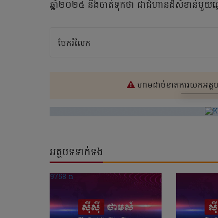
ឆ្នាំ២០២៥ និងចាត់ទុកថា ជាជំហានដ៏សំខាន់មួយឆ
ចែករំលែក
ហាមដាច់ខាតការយកអត្ថបទ
អត្ថបទទាក់ទង