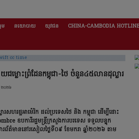
គម
នយោបាយ
យុវជន
CHINA-CAMBODIA HOTLIN
ាយជម្លោះព្រំដែនកម្ពុជា-ថៃ ចំនួន៤៥លានដុល្លារ
ា ២០២៦
ារសហរដ្ឋអាម៉េរិក ដល់ប្រទេសថៃ និង កម្ពុជា ដើម្បីដោះ
 ឧបការីរដ្ឋមន្ត្រីក្រសួងការបរទេស ទទួលបន្ទុក
្និសីទសារព័ត៌មាននៅរសៀលថ្ងៃទី០៩ ខែមករា ឆ្នាំ២០២៦ តាម