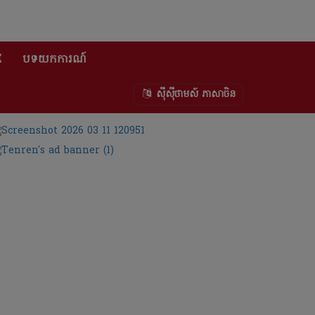
E
បទយកការណ៍
ស៊ីស៊ីថាមស៍ ភាសាចិន