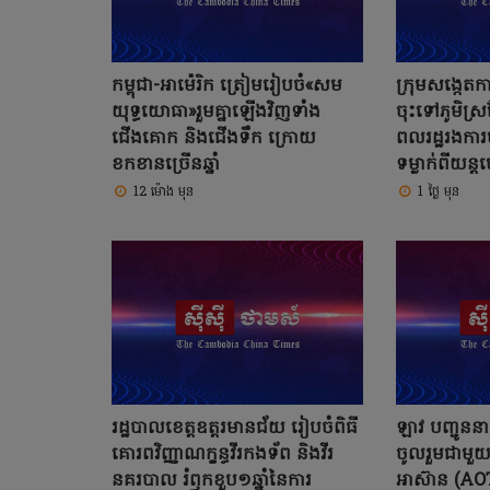
កម្ពុជា-អាម៉េរិក ត្រៀមរៀបចំ«សម
ក្រុមសង្កេត
យុទ្ធយោធា»រួមគ្នាឡើងវិញទាំង
ចុះទៅភូមិស្រ
ជើងគោក និងជើងទឹក ក្រោយ
ពលរដ្ឋរងការ
ខកខានច្រើនឆ្នាំ
ទម្លាក់ពីយន្ត
12 ម៉ោង មុន
1 ថ្ងៃ មុន
រដ្ឋបាលខេត្តឧត្ដរមានជ័យ រៀបចំពិធី
ឡាវ បញ្ជូនន
គោរពវិញ្ញាណក្ខន្ធវីរកងទ័ព និងវីរ
ចូលរួមជាមួយ
នគរបាល រំឭកខួប១ឆ្នាំនៃការ
អាស៊ាន (AOT)